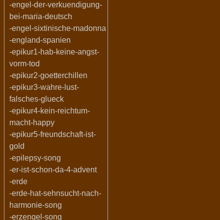
-engel-der-verkuendigung-
bei-maria-deutsch
-engel-sixtinische-madonna
-england-spanien
-epikur1-hab-keine-angst-
vorm-tod
-epikur2-goetterchillen
-epikur3-wahre-lust-
falsches-glueck
-epikur4-kein-reichtum-
macht-happy
-epikur5-freundschaft-ist-
gold
-epilepsy-song
-er-ist-schon-da-4-advent
-erde
-erde-hat-sehnsucht-nach-
harmonie-song
-erzengel-song