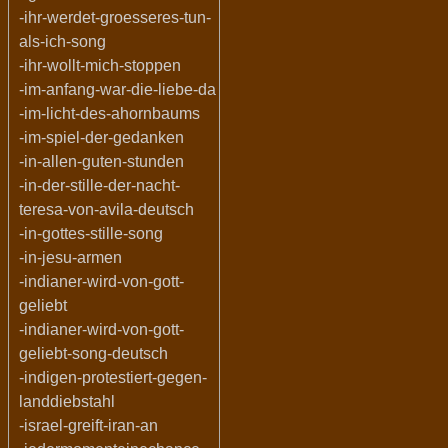
-ihr-werdet-groesseres-tun-
als-ich-song
-ihr-wollt-mich-stoppen
-im-anfang-war-die-liebe-da
-im-licht-des-ahornbaums
-im-spiel-der-gedanken
-in-allen-guten-stunden
-in-der-stille-der-nacht-
teresa-von-avila-deutsch
-in-gottes-stille-song
-in-jesu-armen
-indianer-wird-von-gott-
geliebt
-indianer-wird-von-gott-
geliebt-song-deutsch
-indigen-protestiert-gegen-
landdiebstahl
-israel-greift-iran-an