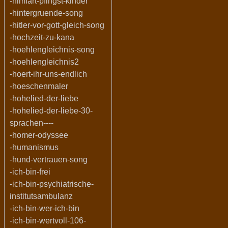
-himfart-pfingst-kinder
-hintergruende-song
-hitler-vor-gott-gleich-song
-hochzeit-zu-kana
-hoehlengleichnis-song
-hoehlengleichnis2
-hoert-ihr-uns-endlich
-hoeschenmaler
-hohelied-der-liebe
-hohelied-der-liebe-30-
sprachen----
-homer-odyssee
-humanismus
-hund-vertrauen-song
-ich-bin-frei
-ich-bin-psychiatrische-
institutsambulanz
-ich-bin-wer-ich-bin
-ich-bin-wertvoll-106-