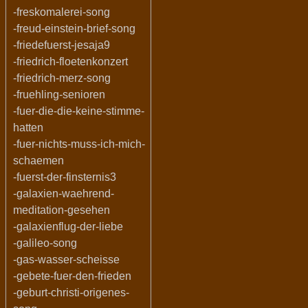
-freskomalerei-song
-freud-einstein-brief-song
-friedefuerst-jesaja9
-friedrich-floetenkonzert
-friedrich-merz-song
-fruehling-senioren
-fuer-die-die-keine-stimme-
hatten
-fuer-nichts-muss-ich-mich-
schaemen
-fuerst-der-finsternis3
-galaxien-waehrend-
meditation-gesehen
-galaxienflug-der-liebe
-galileo-song
-gas-wasser-scheisse
-gebete-fuer-den-frieden
-geburt-christi-origenes-