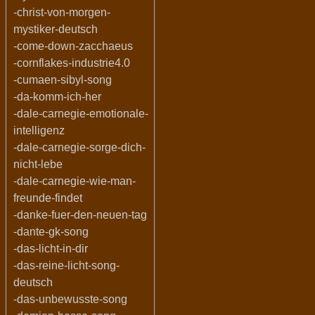
-christ-von-morgen-
mystiker-deutsch
-come-down-zacchaeus
-cornflakes-industrie4.0
-cumaen-sibyl-song
-da-komm-ich-her
-dale-carnegie-emotionale-
intelligenz
-dale-carnegie-sorge-dich-
nicht-lebe
-dale-carnegie-wie-man-
freunde-findet
-danke-fuer-den-neuen-tag
-dante-gk-song
-das-licht-in-dir
-das-reine-licht-song-
deutsch
-das-unbewusste-song