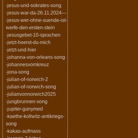
-jesus-und-sokrates-song
-jesus-war-da-26.11.2024---
-jesus-wer-ohne-suende-ist-
werfe-den-ersten-stein
-jesusgebet-10-sprachen
-jetzt-hoerst-du-mich
-jetzt-und-hier
-johanna-von-orleans-song
-johannesvomkreuz
-jona-song
-julian-of-norwich-2
-julian-of-norwich-song
-julianvonnorwich2025
-jungbrunnen-song
-jupiter-ganymed
-kaethe-kollwitz-antikriegs-
song
-kakao-aufmass