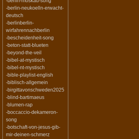
-berlin-moskau-song
-berlin-neukoelln-erwacht-
deutsch
-berlinberlin-
wirfahrennachberlin
-bescheidenheit-song
-beton-statt-blueten
-beyond-the-veil
-bibel-at-mystisch
-bibel-nt-mystisch
-bible-playlist-english
-biblisch-allgemein
-birgittavonschweden2025
-blind-bartimaeus
-blumen-rap
-boccaccio-dekameron-
song
-botschaft-von-jesus-gib-
mir-deinen-schmerz