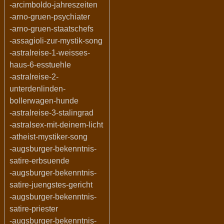
-arcimboldo-jahreszeiten
-arno-gruen-psychiater
-arno-gruen-staatschefs
-assagioli-zur-mystik-song
-astralreise-1-weisses-
haus-6-esstuehle
-astralreise-2-
unterdenlinden-
bollerwagen-hunde
-astralreise-3-stalingrad
-astralsex-mit-deinem-licht
-atheist-mystiker-song
-augsburger-bekenntnis-
satire-erbsuende
-augsburger-bekenntnis-
satire-juengstes-gericht
-augsburger-bekenntnis-
satire-priester
-augsburger-bekenntnis-