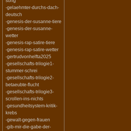
song
-gelaehmter-durchs-dach-
deutsch
-genesis-der-susanne-tiere
-genesis-der-susanne-
wetter
-genesis-rap-satire-tiere
-genesis-rap-satire-wetter
-gertrudvonhelfta2025
-gesellschafts-trilogie1-
stummer-schrei
-gesellschafts-trilogie2-
betaeubte-flucht
-gesellschafts-trilogie3-
scrollen-ins-nichts
-gesundheitsystem-kritik-
krebs
-gewalt-gegen-frauen
-gib-mir-die-gabe-der-