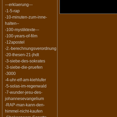
---erklaerung---
-1-5-rap
-10-minuten-zum-inne-
halten--
-100-mystiktexte---
-100-years-of-film
-12apostel
-2.-berechnungsverordnung
-20-thesen-21-jhdt
-3-siebe-des-sokrates
-3-siebe-die-pruefen
-3000
-4-uhr-elf-am-kiehlufer
-5-solas-im-regenwald
-7-wunder-jesu-des-
johannesevangelium
-RAP-man-kann-den-
himmel-nicht-kaufen