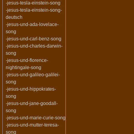
-jesus-tesla-einstein-song
-jesus-tesla-einstein-song-
deutsch
-jesus-und-ada-lovelace-
song
-jesus-und-carl-benz-song
-jesus-und-charles-darwin-
song
-jesus-und-florence-
nightingale-song
-jesus-und-galileo-galilei-
song
-jesus-und-hippokrates-
song
-jesus-und-jane-goodall-
song
-jesus-und-marie-curie-song
-jesus-und-mutter-teresa-
song