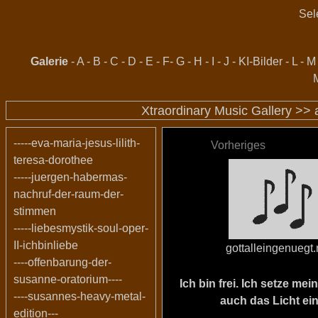
Sel
Galerie
-
A
-
B
-
C
-
D
-
E
-
F
-
G
-
H
-
I
-
J
-
KI-Bilder
-
L
-
M
Xtraordinary Music Gallery >>
-----eva-maria-jesus-lilith-
Vorheriges
teresa-dorothee
-----juergen-habermas-
nachruf-der-raum-der-
stimmen
-----liebesmystik-soul-oper-
II-ichbinliebe
gottalleingenuegt
----offenbarung-der-
susanne-oratorium----
Ich bin frei. Ich setze m
----susannes-heavy-metal-
auch das Licht ein
edition---