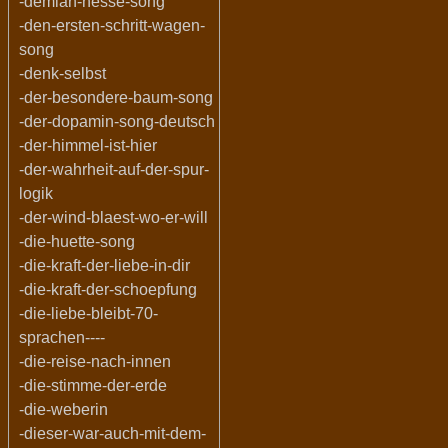
-demian-hesse-song
-den-ersten-schritt-wagen-
song
-denk-selbst
-der-besondere-baum-song
-der-dopamin-song-deutsch
-der-himmel-ist-hier
-der-wahrheit-auf-der-spur-
logik
-der-wind-blaest-wo-er-will
-die-huette-song
-die-kraft-der-liebe-in-dir
-die-kraft-der-schoepfung
-die-liebe-bleibt-70-
sprachen----
-die-reise-nach-innen
-die-stimme-der-erde
-die-weberin
-dieser-war-auch-mit-dem-