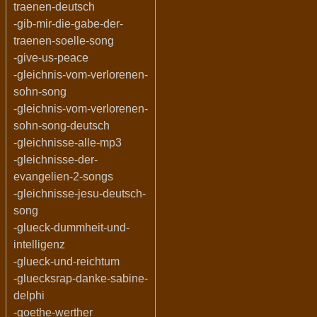
traenen-deutsch
-gib-mir-die-gabe-der-
traenen-soelle-song
-give-us-peace
-gleichnis-vom-verlorenen-
sohn-song
-gleichnis-vom-verlorenen-
sohn-song-deutsch
-gleichnisse-alle-mp3
-gleichnisse-der-
evangelien-2-songs
-gleichnisse-jesu-deutsch-
song
-glueck-dummheit-und-
intelligenz
-glueck-und-reichtum
-gluecksrap-danke-sabine-
delphi
-goethe-werther