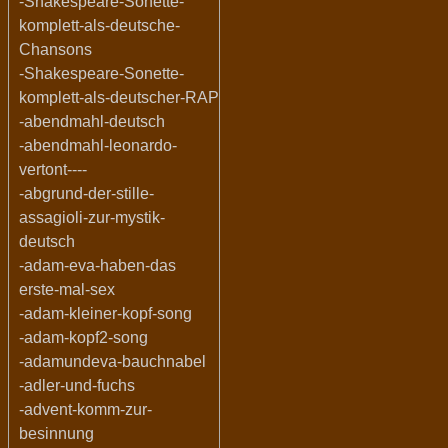
-Shakespeare-Sonette-
komplett-als-deutsche-
Chansons
-Shakespeare-Sonette-
komplett-als-deutscher-RAP
-abendmahl-deutsch
-abendmahl-leonardo-
vertont----
-abgrund-der-stille-
assagioli-zur-mystik-
deutsch
-adam-eva-haben-das
erste-mal-sex
-adam-kleiner-kopf-song
-adam-kopf2-song
-adamundeva-bauchnabel
-adler-und-fuchs
-advent-komm-zur-
besinnung