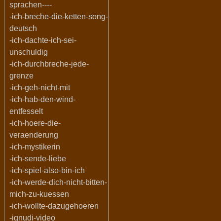
sprachen----
-ich-breche-die-ketten-song-
deutsch
-ich-dachte-ich-sei-
unschuldig
-ich-durchbreche-jede-
grenze
-ich-geh-nicht-mit
-ich-hab-den-wind-
entfesselt
-ich-hoere-die-
veraenderung
-ich-mystikerin
-ich-sende-liebe
-ich-spiel-also-bin-ich
-ich-werde-dich-nicht-bitten-
mich-zu-kuessen
-ich-wollte-dazugehoeren
-ignudi-video