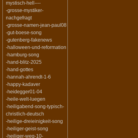
mystisch-hell----
-grosse-mystiker-
nachgefragt
-grosse-namen-jean-paul08
-gut-boese-song
-gutenberg-fakenews
-halloween-und-reformation
-hamburg-song
-hand-blitz-2025
-hand-gottes
-hannah-ahrendt-1-6
-happy-kadaver
-heidegger01-04
-heile-welt-luegen
-heiligabend-song-typisch-
christlich-deutsch
-heilige-dreieinigkeit-song
-heiliger-geist-song
-heiliger-weg-10-