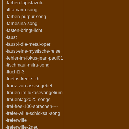
-farben-lapislazuli-
ultramarin-song
-farben-purpur-song
-farnesina-song
-fasten-bringt-licht
-faust
-faust-I-die-metal-oper
-faust-eine-mystische-reise
-fehler-im-fokus-jean-paul01
-fischmaul-mitra-song
-flucht1-3
-foetus-freut-sich
-franz-von-assisi-gebet
-frauen-im-lukasevangelium
-frauentag2025-songs
-frei-free-100-sprachen----
-freier-wille-schicksal-song
-freierwille
-freierwille-2neu