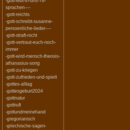
-gott-lebt-in-uns-76-
sprachen----
-gott-reichts
-gott-schreibt-susanne-
persoenliche-lieder----
-gott-straft-nicht
-gott-vertraut-euch-noch-
immer
-gott-wird-mensch-theosis-
athanasius-song
-gott-zu-kriegen
-gott-zufrieden-und-spielt
-gottes-alltag
-gottesgeburt2024
-gottnatur
-gottruft
-gottundmeinehand
-gregorianisch
-griechische-sagen-