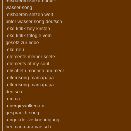
-eisbaeren-setzen-unter-
wasser-song
-eisbaeren-setzen-welt-
unter-wasser-song-deutsch
-ekd-kritik-hey-kirsten
-ekd-kritik-trilogie-vom-
gesetz-zur-liebe
-ekd-neu
-elemente-meiner-seele
-elements-of-my-soul
-elisabeth-moench-am-meer
-elternsong-mamapapa
-elternsong-mamapapa-
deutsch
-emma
-energiewolken-im-
gespraech-song
-engel-der-verkuendigung-
bei-maria-aramaeisch