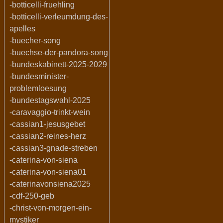
-botticelli-fruehling
-botticelli-verleumdung-des-
apelles
-buecher-song
-buechse-der-pandora-song
-bundeskabinett-2025-2029
-bundesminister-
problemloesung
-bundestagswahl-2025
-caravaggio-trinkt-wein
-cassian1-jesusgebet
-cassian2-reines-herz
-cassian3-gnade-streben
-caterina-von-siena
-caterina-von-siena01
-caterinavonsiena2025
-cdf-250-geb
-christ-von-morgen-ein-
mystiker