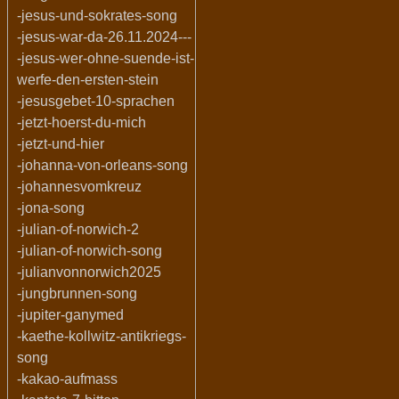
-jesus-und-sokrates-song
-jesus-war-da-26.11.2024---
-jesus-wer-ohne-suende-ist-
werfe-den-ersten-stein
-jesusgebet-10-sprachen
-jetzt-hoerst-du-mich
-jetzt-und-hier
-johanna-von-orleans-song
-johannesvomkreuz
-jona-song
-julian-of-norwich-2
-julian-of-norwich-song
-julianvonnorwich2025
-jungbrunnen-song
-jupiter-ganymed
-kaethe-kollwitz-antikriegs-
song
-kakao-aufmass