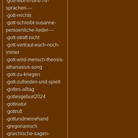
-gott-lebt-in-uns-76-
sprachen----
-gott-reichts
-gott-schreibt-susanne-
persoenliche-lieder----
-gott-straft-nicht
-gott-vertraut-euch-noch-
immer
-gott-wird-mensch-theosis-
athanasius-song
-gott-zu-kriegen
-gott-zufrieden-und-spielt
-gottes-alltag
-gottesgeburt2024
-gottnatur
-gottruft
-gottundmeinehand
-gregorianisch
-griechische-sagen-