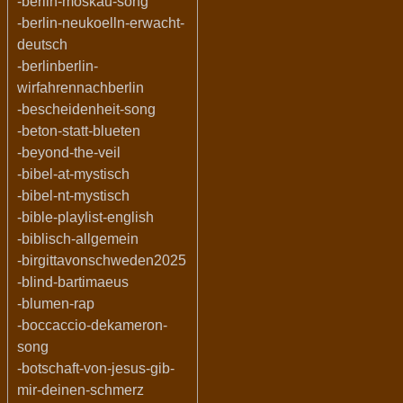
-berlin-moskau-song
-berlin-neukoelln-erwacht-
deutsch
-berlinberlin-
wirfahrennachberlin
-bescheidenheit-song
-beton-statt-blueten
-beyond-the-veil
-bibel-at-mystisch
-bibel-nt-mystisch
-bible-playlist-english
-biblisch-allgemein
-birgittavonschweden2025
-blind-bartimaeus
-blumen-rap
-boccaccio-dekameron-
song
-botschaft-von-jesus-gib-
mir-deinen-schmerz