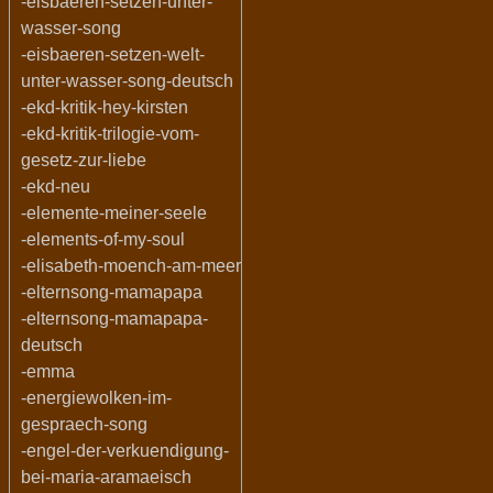
-eisbaeren-setzen-unter-
wasser-song
-eisbaeren-setzen-welt-
unter-wasser-song-deutsch
-ekd-kritik-hey-kirsten
-ekd-kritik-trilogie-vom-
gesetz-zur-liebe
-ekd-neu
-elemente-meiner-seele
-elements-of-my-soul
-elisabeth-moench-am-meer
-elternsong-mamapapa
-elternsong-mamapapa-
deutsch
-emma
-energiewolken-im-
gespraech-song
-engel-der-verkuendigung-
bei-maria-aramaeisch