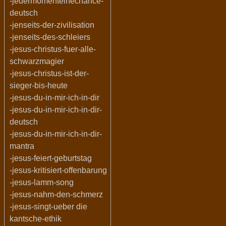
-jedermomenteinechance-
deutsch
-jenseits-der-zivilisation
-jenseits-des-schleiers
-jesus-christus-fuer-alle-
schwarzmagier
-jesus-christus-ist-der-
sieger-bis-heute
-jesus-du-in-mir-ich-in-dir
-jesus-du-in-mir-ich-in-dir-
deutsch
-jesus-du-in-mir-ich-in-dir-
mantra
-jesus-feiert-geburtstag
-jesus-kritisiert-offenbarung
-jesus-lamm-song
-jesus-nahm-den-schmerz
-jesus-singt-ueber die
kantsche-ethik