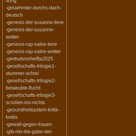
song
-gelaehmter-durchs-dach-
deutsch
-genesis-der-susanne-tiere
-genesis-der-susanne-
wetter
-genesis-rap-satire-tiere
-genesis-rap-satire-wetter
-gertrudvonhelfta2025
-gesellschafts-trilogie1-
stummer-schrei
-gesellschafts-trilogie2-
betaeubte-flucht
-gesellschafts-trilogie3-
scrollen-ins-nichts
-gesundheitsystem-kritik-
krebs
-gewalt-gegen-frauen
-gib-mir-die-gabe-der-