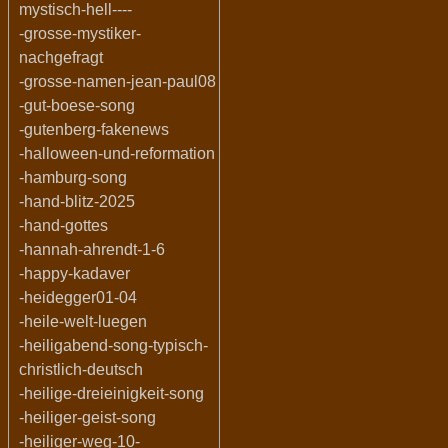
mystisch-hell----
-grosse-mystiker-
nachgefragt
-grosse-namen-jean-paul08
-gut-boese-song
-gutenberg-fakenews
-halloween-und-reformation
-hamburg-song
-hand-blitz-2025
-hand-gottes
-hannah-ahrendt-1-6
-happy-kadaver
-heidegger01-04
-heile-welt-luegen
-heiligabend-song-typisch-
christlich-deutsch
-heilige-dreieinigkeit-song
-heiliger-geist-song
-heiliger-weg-10-