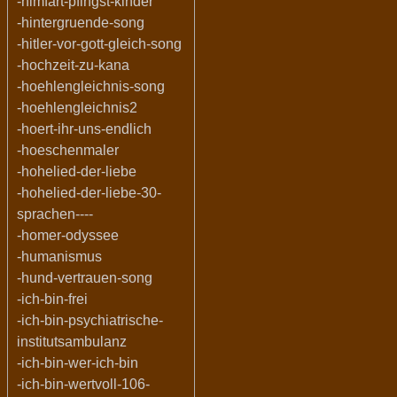
-himfart-pfingst-kinder
-hintergruende-song
-hitler-vor-gott-gleich-song
-hochzeit-zu-kana
-hoehlengleichnis-song
-hoehlengleichnis2
-hoert-ihr-uns-endlich
-hoeschenmaler
-hohelied-der-liebe
-hohelied-der-liebe-30-
sprachen----
-homer-odyssee
-humanismus
-hund-vertrauen-song
-ich-bin-frei
-ich-bin-psychiatrische-
institutsambulanz
-ich-bin-wer-ich-bin
-ich-bin-wertvoll-106-