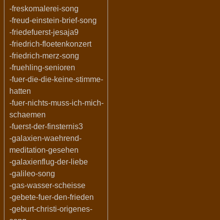
-freskomalerei-song
-freud-einstein-brief-song
-friedefuerst-jesaja9
-friedrich-floetenkonzert
-friedrich-merz-song
-fruehling-senioren
-fuer-die-die-keine-stimme-
hatten
-fuer-nichts-muss-ich-mich-
schaemen
-fuerst-der-finsternis3
-galaxien-waehrend-
meditation-gesehen
-galaxienflug-der-liebe
-galileo-song
-gas-wasser-scheisse
-gebete-fuer-den-frieden
-geburt-christi-origenes-