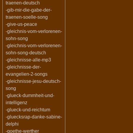
traenen-deutsch
-gib-mir-die-gabe-der-
traenen-soelle-song
-give-us-peace
-gleichnis-vom-verlorenen-
sohn-song
-gleichnis-vom-verlorenen-
sohn-song-deutsch
-gleichnisse-alle-mp3
-gleichnisse-der-
evangelien-2-songs
-gleichnisse-jesu-deutsch-
song
-glueck-dummheit-und-
intelligenz
-glueck-und-reichtum
-gluecksrap-danke-sabine-
delphi
-goethe-werther