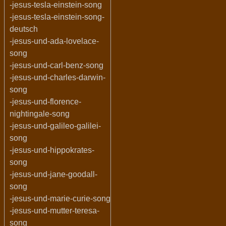
-jesus-tesla-einstein-song
-jesus-tesla-einstein-song-
deutsch
-jesus-und-ada-lovelace-
song
-jesus-und-carl-benz-song
-jesus-und-charles-darwin-
song
-jesus-und-florence-
nightingale-song
-jesus-und-galileo-galilei-
song
-jesus-und-hippokrates-
song
-jesus-und-jane-goodall-
song
-jesus-und-marie-curie-song
-jesus-und-mutter-teresa-
song