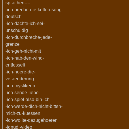
sprachen----
-ich-breche-die-ketten-song-
deutsch
-ich-dachte-ich-sei-
unschuldig
-ich-durchbreche-jede-
grenze
-ich-geh-nicht-mit
-ich-hab-den-wind-
entfesselt
-ich-hoere-die-
veraenderung
-ich-mystikerin
-ich-sende-liebe
-ich-spiel-also-bin-ich
-ich-werde-dich-nicht-bitten-
mich-zu-kuessen
-ich-wollte-dazugehoeren
-ignudi-video