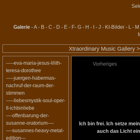
Sel
Galerie
-
A
-
B
-
C
-
D
-
E
-
F
-
G
-
H
-
I
-
J
-
KI-Bilder
-
L
-
M
Xtraordinary Music Gallery 
-----eva-maria-jesus-lilith-
Vorheriges
teresa-dorothee
-----juergen-habermas-
nachruf-der-raum-der-
stimmen
-----liebesmystik-soul-oper-
II-ichbinliebe
----offenbarung-der-
susanne-oratorium----
Ich bin frei. Ich setze m
----susannes-heavy-metal-
auch das Licht ein
edition---