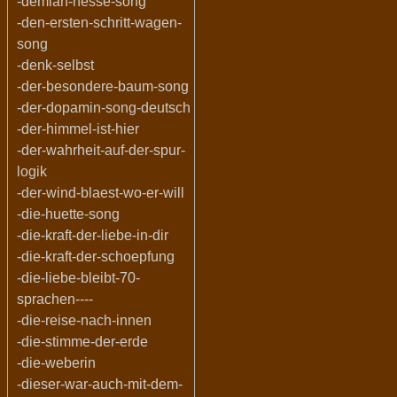
-demian-hesse-song
-den-ersten-schritt-wagen-
song
-denk-selbst
-der-besondere-baum-song
-der-dopamin-song-deutsch
-der-himmel-ist-hier
-der-wahrheit-auf-der-spur-
logik
-der-wind-blaest-wo-er-will
-die-huette-song
-die-kraft-der-liebe-in-dir
-die-kraft-der-schoepfung
-die-liebe-bleibt-70-
sprachen----
-die-reise-nach-innen
-die-stimme-der-erde
-die-weberin
-dieser-war-auch-mit-dem-