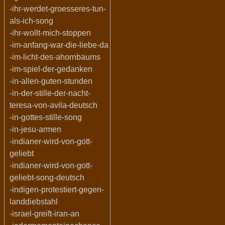
-ihr-werdet-groesseres-tun-
als-ich-song
-ihr-wollt-mich-stoppen
-im-anfang-war-die-liebe-da
-im-licht-des-ahornbaums
-im-spiel-der-gedanken
-in-allen-guten-stunden
-in-der-stille-der-nacht-
teresa-von-avila-deutsch
-in-gottes-stille-song
-in-jesu-armen
-indianer-wird-von-gott-
geliebt
-indianer-wird-von-gott-
geliebt-song-deutsch
-indigen-protestiert-gegen-
landdiebstahl
-israel-greift-iran-an