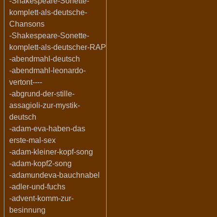
-Shakespeare-Sonette-
komplett-als-deutsche-
Chansons
-Shakespeare-Sonette-
komplett-als-deutscher-RAP
-abendmahl-deutsch
-abendmahl-leonardo-
vertont----
-abgrund-der-stille-
assagioli-zur-mystik-
deutsch
-adam-eva-haben-das
erste-mal-sex
-adam-kleiner-kopf-song
-adam-kopf2-song
-adamundeva-bauchnabel
-adler-und-fuchs
-advent-komm-zur-
besinnung