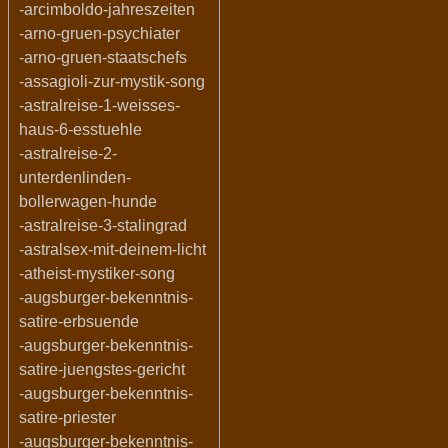
-arcimboldo-jahreszeiten
-arno-gruen-psychiater
-arno-gruen-staatschefs
-assagioli-zur-mystik-song
-astralreise-1-weisses-
haus-6-esstuehle
-astralreise-2-
unterdenlinden-
bollerwagen-hunde
-astralreise-3-stalingrad
-astralsex-mit-deinem-licht
-atheist-mystiker-song
-augsburger-bekenntnis-
satire-erbsuende
-augsburger-bekenntnis-
satire-juengstes-gericht
-augsburger-bekenntnis-
satire-priester
-augsburger-bekenntnis-