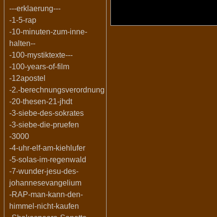
---erklaerung---
-1-5-rap
-10-minuten-zum-inne-
halten--
-100-mystiktexte---
-100-years-of-film
-12apostel
-2.-berechnungsverordnung
-20-thesen-21-jhdt
-3-siebe-des-sokrates
-3-siebe-die-pruefen
-3000
-4-uhr-elf-am-kiehlufer
-5-solas-im-regenwald
-7-wunder-jesu-des-
johannesevangelium
-RAP-man-kann-den-
himmel-nicht-kaufen