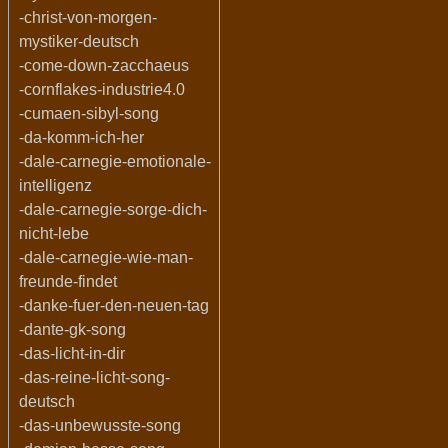
-christ-von-morgen-
mystiker-deutsch
-come-down-zacchaeus
-cornflakes-industrie4.0
-cumaen-sibyl-song
-da-komm-ich-her
-dale-carnegie-emotionale-
intelligenz
-dale-carnegie-sorge-dich-
nicht-lebe
-dale-carnegie-wie-man-
freunde-findet
-danke-fuer-den-neuen-tag
-dante-gk-song
-das-licht-in-dir
-das-reine-licht-song-
deutsch
-das-unbewusste-song