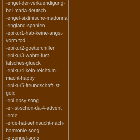
-engel-der-verkuendigung-
bei-maria-deutsch
-engel-sixtinische-madonna
-england-spanien
-epikur1-hab-keine-angst-
vorm-tod
-epikur2-goetterchillen
-epikur3-wahre-lust-
falsches-glueck
-epikur4-kein-reichtum-
macht-happy
-epikur5-freundschaft-ist-
gold
-epilepsy-song
-er-ist-schon-da-4-advent
-erde
-erde-hat-sehnsucht-nach-
harmonie-song
-erzengel-song