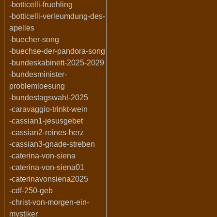
-botticelli-fruehling
-botticelli-verleumdung-des-
apelles
-buecher-song
-buechse-der-pandora-song
-bundeskabinett-2025-2029
-bundesminister-
problemloesung
-bundestagswahl-2025
-caravaggio-trinkt-wein
-cassian1-jesusgebet
-cassian2-reines-herz
-cassian3-gnade-streben
-caterina-von-siena
-caterina-von-siena01
-caterinavonsiena2025
-cdf-250-geb
-christ-von-morgen-ein-
mystiker