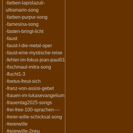
-farben-lapislazuli-
ultramarin-song
-farben-purpur-song
-farnesina-song
-fasten-bringt-licht
-faust
-faust-I-die-metal-oper
-faust-eine-mystische-reise
-fehler-im-fokus-jean-paul01
-fischmaul-mitra-song
-flucht1-3
-foetus-freut-sich
-franz-von-assisi-gebet
-frauen-im-lukasevangelium
-frauentag2025-songs
-frei-free-100-sprachen----
-freier-wille-schicksal-song
-freierwille
-freierwille-2neu