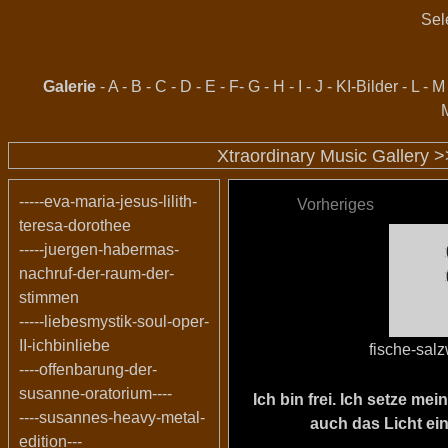
Sel
Galerie
-
A
-
B
-
C
-
D
-
E
-
F
-
G
-
H
-
I
-
J
-
KI-Bilder
-
L
-
M
Xtraordinary Music Gallery 
-----eva-maria-jesus-lilith-
Vorheriges
teresa-dorothee
-----juergen-habermas-
nachruf-der-raum-der-
stimmen
-----liebesmystik-soul-oper-
II-ichbinliebe
fische-sal
----offenbarung-der-
susanne-oratorium----
Ich bin frei. Ich setze m
----susannes-heavy-metal-
auch das Licht ein
edition---