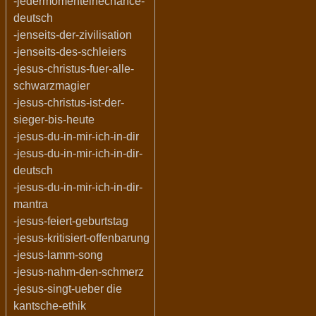
-jedermomenteinechance-
deutsch
-jenseits-der-zivilisation
-jenseits-des-schleiers
-jesus-christus-fuer-alle-
schwarzmagier
-jesus-christus-ist-der-
sieger-bis-heute
-jesus-du-in-mir-ich-in-dir
-jesus-du-in-mir-ich-in-dir-
deutsch
-jesus-du-in-mir-ich-in-dir-
mantra
-jesus-feiert-geburtstag
-jesus-kritisiert-offenbarung
-jesus-lamm-song
-jesus-nahm-den-schmerz
-jesus-singt-ueber die
kantsche-ethik