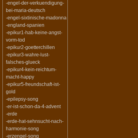
-engel-der-verkuendigung-
bei-maria-deutsch
-engel-sixtinische-madonna
-england-spanien
-epikur1-hab-keine-angst-
vorm-tod
-epikur2-goetterchillen
-epikur3-wahre-lust-
falsches-glueck
-epikur4-kein-reichtum-
macht-happy
-epikur5-freundschaft-ist-
gold
-epilepsy-song
-er-ist-schon-da-4-advent
-erde
-erde-hat-sehnsucht-nach-
harmonie-song
-erzengel-song