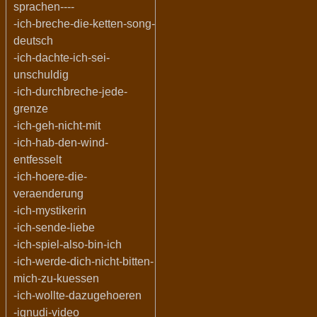
sprachen----
-ich-breche-die-ketten-song-
deutsch
-ich-dachte-ich-sei-
unschuldig
-ich-durchbreche-jede-
grenze
-ich-geh-nicht-mit
-ich-hab-den-wind-
entfesselt
-ich-hoere-die-
veraenderung
-ich-mystikerin
-ich-sende-liebe
-ich-spiel-also-bin-ich
-ich-werde-dich-nicht-bitten-
mich-zu-kuessen
-ich-wollte-dazugehoeren
-ignudi-video