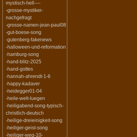
mystisch-hell----
-grosse-mystiker-
nachgefragt
-grosse-namen-jean-paul08
-gut-boese-song
-gutenberg-fakenews
-halloween-und-reformation
-hamburg-song
-hand-blitz-2025
-hand-gottes
-hannah-ahrendt-1-6
-happy-kadaver
-heidegger01-04
-heile-welt-luegen
-heiligabend-song-typisch-
christlich-deutsch
-heilige-dreieinigkeit-song
-heiliger-geist-song
-heiliger-weg-10-