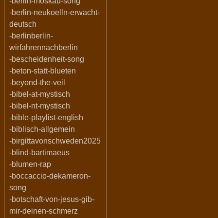
-berlin-moskau-song
-berlin-neukoelln-erwacht-
deutsch
-berlinberlin-
wirfahrennachberlin
-bescheidenheit-song
-beton-statt-blueten
-beyond-the-veil
-bibel-at-mystisch
-bibel-nt-mystisch
-bible-playlist-english
-biblisch-allgemein
-birgittavonschweden2025
-blind-bartimaeus
-blumen-rap
-boccaccio-dekameron-
song
-botschaft-von-jesus-gib-
mir-deinen-schmerz