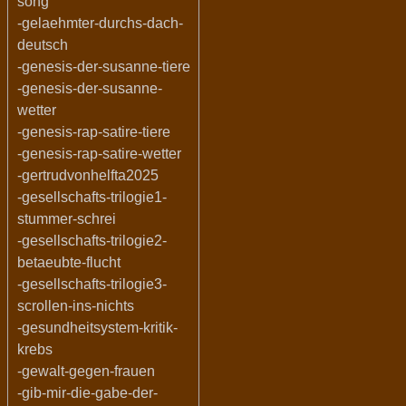
song
-gelaehmter-durchs-dach-
deutsch
-genesis-der-susanne-tiere
-genesis-der-susanne-
wetter
-genesis-rap-satire-tiere
-genesis-rap-satire-wetter
-gertrudvonhelfta2025
-gesellschafts-trilogie1-
stummer-schrei
-gesellschafts-trilogie2-
betaeubte-flucht
-gesellschafts-trilogie3-
scrollen-ins-nichts
-gesundheitsystem-kritik-
krebs
-gewalt-gegen-frauen
-gib-mir-die-gabe-der-