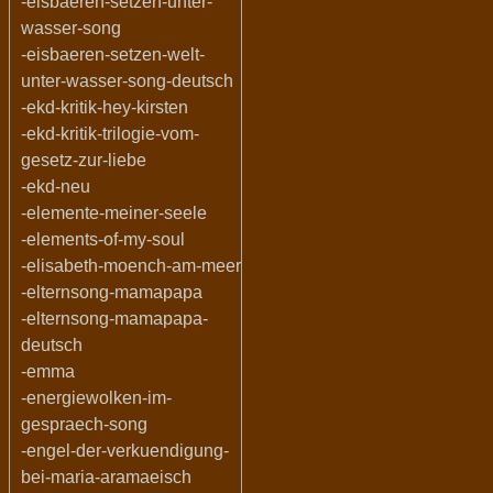
-eisbaeren-setzen-unter-
wasser-song
-eisbaeren-setzen-welt-
unter-wasser-song-deutsch
-ekd-kritik-hey-kirsten
-ekd-kritik-trilogie-vom-
gesetz-zur-liebe
-ekd-neu
-elemente-meiner-seele
-elements-of-my-soul
-elisabeth-moench-am-meer
-elternsong-mamapapa
-elternsong-mamapapa-
deutsch
-emma
-energiewolken-im-
gespraech-song
-engel-der-verkuendigung-
bei-maria-aramaeisch