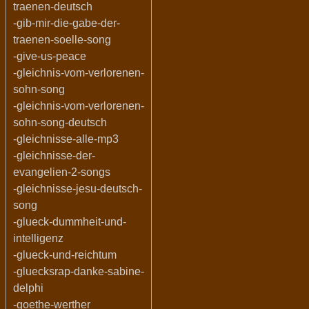
traenen-deutsch
-gib-mir-die-gabe-der-
traenen-soelle-song
-give-us-peace
-gleichnis-vom-verlorenen-
sohn-song
-gleichnis-vom-verlorenen-
sohn-song-deutsch
-gleichnisse-alle-mp3
-gleichnisse-der-
evangelien-2-songs
-gleichnisse-jesu-deutsch-
song
-glueck-dummheit-und-
intelligenz
-glueck-und-reichtum
-gluecksrap-danke-sabine-
delphi
-goethe-werther