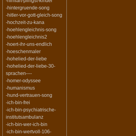
-himfart-pfingst-kinder
-hintergruende-song
-hitler-vor-gott-gleich-song
-hochzeit-zu-kana
-hoehlengleichnis-song
-hoehlengleichnis2
-hoert-ihr-uns-endlich
-hoeschenmaler
-hohelied-der-liebe
-hohelied-der-liebe-30-
sprachen----
-homer-odyssee
-humanismus
-hund-vertrauen-song
-ich-bin-frei
-ich-bin-psychiatrische-
institutsambulanz
-ich-bin-wer-ich-bin
-ich-bin-wertvoll-106-