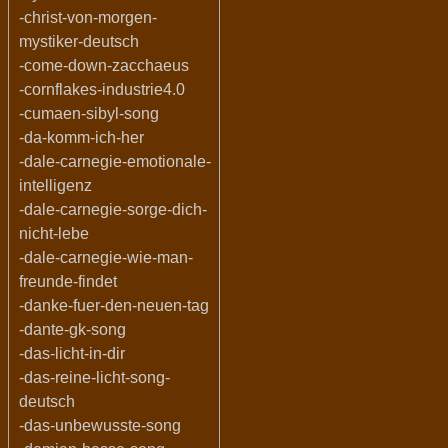
-christ-von-morgen-
mystiker-deutsch
-come-down-zacchaeus
-cornflakes-industrie4.0
-cumaen-sibyl-song
-da-komm-ich-her
-dale-carnegie-emotionale-
intelligenz
-dale-carnegie-sorge-dich-
nicht-lebe
-dale-carnegie-wie-man-
freunde-findet
-danke-fuer-den-neuen-tag
-dante-gk-song
-das-licht-in-dir
-das-reine-licht-song-
deutsch
-das-unbewusste-song