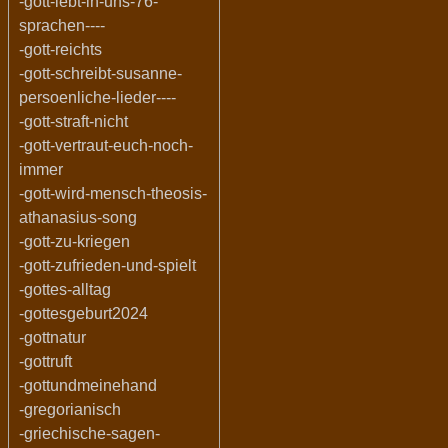
-gott-lebt-in-uns-76-
sprachen----
-gott-reichts
-gott-schreibt-susanne-
persoenliche-lieder----
-gott-straft-nicht
-gott-vertraut-euch-noch-
immer
-gott-wird-mensch-theosis-
athanasius-song
-gott-zu-kriegen
-gott-zufrieden-und-spielt
-gottes-alltag
-gottesgeburt2024
-gottnatur
-gottruft
-gottundmeinehand
-gregorianisch
-griechische-sagen-