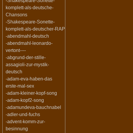
-Shakespeare-Sonette-
komplett-als-deutsche-
Chansons
-Shakespeare-Sonette-
komplett-als-deutscher-RAP
-abendmahl-deutsch
-abendmahl-leonardo-
vertont----
-abgrund-der-stille-
assagioli-zur-mystik-
deutsch
-adam-eva-haben-das
erste-mal-sex
-adam-kleiner-kopf-song
-adam-kopf2-song
-adamundeva-bauchnabel
-adler-und-fuchs
-advent-komm-zur-
besinnung