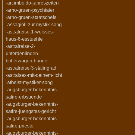
-arcimboldo-jahreszeiten
-arno-gruen-psychiater
-arno-gruen-staatschefs
-assagioli-zur-mystik-song
-astralreise-1-weisses-
haus-6-esstuehle
-astralreise-2-
unterdenlinden-
bollerwagen-hunde
-astralreise-3-stalingrad
-astralsex-mit-deinem-licht
-atheist-mystiker-song
-augsburger-bekenntnis-
satire-erbsuende
-augsburger-bekenntnis-
satire-juengstes-gericht
-augsburger-bekenntnis-
satire-priester
-augsburger-bekenntnis-