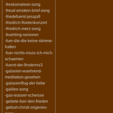
-freskomalerei-song
-freud-einstein-brief-song
-friedefuerst-jesaja9
-friedrich-floetenkonzert
-friedrich-merz-song
-fruehling-senioren
-fuer-die-die-keine-stimme-
hatten
-fuer-nichts-muss-ich-mich-
schaemen
-fuerst-der-finsternis3
-galaxien-waehrend-
meditation-gesehen
-galaxienflug-der-liebe
-galileo-song
-gas-wasser-scheisse
-gebete-fuer-den-frieden
-geburt-christi-origenes-