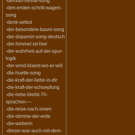
-demian-hesse-song
-den-ersten-schritt-wagen-
song
-denk-selbst
-der-besondere-baum-song
-der-dopamin-song-deutsch
-der-himmel-ist-hier
-der-wahrheit-auf-der-spur-
logik
-der-wind-blaest-wo-er-will
-die-huette-song
-die-kraft-der-liebe-in-dir
-die-kraft-der-schoepfung
-die-liebe-bleibt-70-
sprachen----
-die-reise-nach-innen
-die-stimme-der-erde
-die-weberin
-dieser-war-auch-mit-dem-