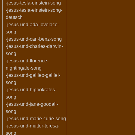
-jesus-tesla-einstein-song
-jesus-tesla-einstein-song-
deutsch
-jesus-und-ada-lovelace-
song
-jesus-und-carl-benz-song
-jesus-und-charles-darwin-
song
-jesus-und-florence-
nightingale-song
-jesus-und-galileo-galilei-
song
-jesus-und-hippokrates-
song
-jesus-und-jane-goodall-
song
-jesus-und-marie-curie-song
-jesus-und-mutter-teresa-
song