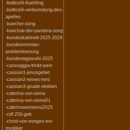
-botticelli-fruehling
-botticelli-verleumdung-des-
apelles
-buecher-song
-buechse-der-pandora-song
-bundeskabinett-2025-2029
-bundesminister-
problemloesung
-bundestagswahl-2025
-caravaggio-trinkt-wein
-cassian1-jesusgebet
-cassian2-reines-herz
-cassian3-gnade-streben
-caterina-von-siena
-caterina-von-siena01
-caterinavonsiena2025
-cdf-250-geb
-christ-von-morgen-ein-
mystiker