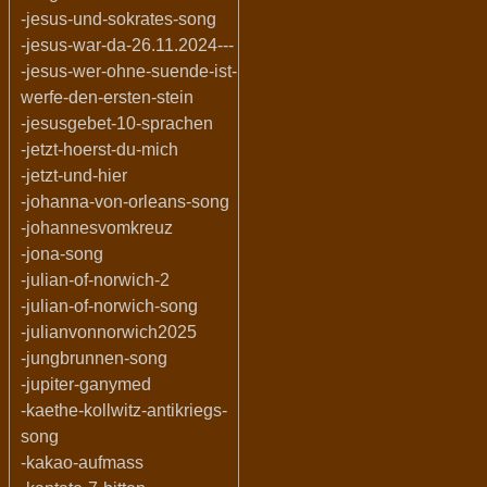
-jesus-und-sokrates-song
-jesus-war-da-26.11.2024---
-jesus-wer-ohne-suende-ist-
werfe-den-ersten-stein
-jesusgebet-10-sprachen
-jetzt-hoerst-du-mich
-jetzt-und-hier
-johanna-von-orleans-song
-johannesvomkreuz
-jona-song
-julian-of-norwich-2
-julian-of-norwich-song
-julianvonnorwich2025
-jungbrunnen-song
-jupiter-ganymed
-kaethe-kollwitz-antikriegs-
song
-kakao-aufmass