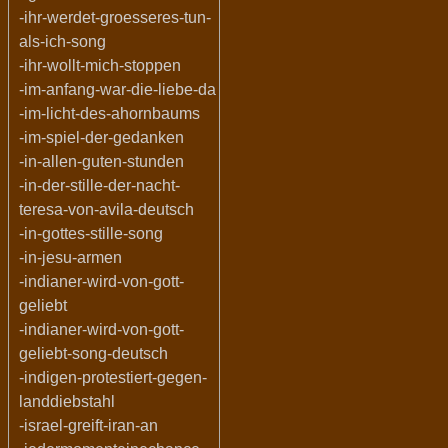
-ihr-werdet-groesseres-tun-
als-ich-song
-ihr-wollt-mich-stoppen
-im-anfang-war-die-liebe-da
-im-licht-des-ahornbaums
-im-spiel-der-gedanken
-in-allen-guten-stunden
-in-der-stille-der-nacht-
teresa-von-avila-deutsch
-in-gottes-stille-song
-in-jesu-armen
-indianer-wird-von-gott-
geliebt
-indianer-wird-von-gott-
geliebt-song-deutsch
-indigen-protestiert-gegen-
landdiebstahl
-israel-greift-iran-an