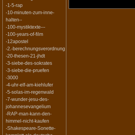
-1-5-rap
-10-minuten-zum-inne-
halten--
-100-mystiktexte---
-100-years-of-film
-12apostel
-2.-berechnungsverordnung
-20-thesen-21-jhdt
-3-siebe-des-sokrates
-3-siebe-die-pruefen
-3000
-4-uhr-elf-am-kiehlufer
-5-solas-im-regenwald
-7-wunder-jesu-des-
johannesevangelium
-RAP-man-kann-den-
himmel-nicht-kaufen
-Shakespeare-Sonette-