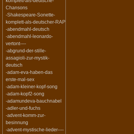
komplett-als-deutsche-
Chansons
-Shakespeare-Sonette-
komplett-als-deutscher-RAP
-abendmahl-deutsch
-abendmahl-leonardo-
vertont----
-abgrund-der-stille-
assagioli-zur-mystik-
deutsch
-adam-eva-haben-das
erste-mal-sex
-adam-kleiner-kopf-song
-adam-kopf2-song
-adamundeva-bauchnabel
-adler-und-fuchs
-advent-komm-zur-
besinnung
-advent-mystische-lieder----