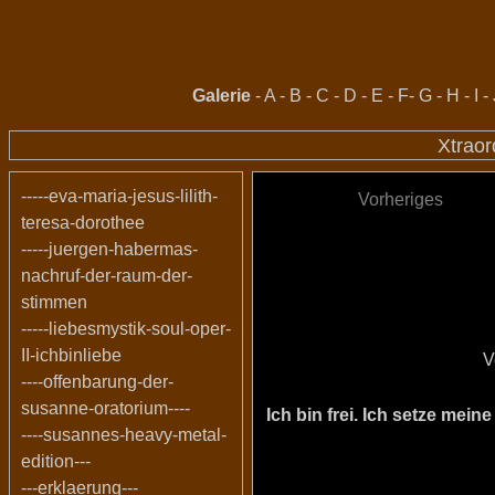
Galerie
-
A
-
B
-
C
-
D
-
E
-
F
-
G
-
H
-
I
-
Xtraor
-----eva-maria-jesus-lilith-
Vorheriges
teresa-dorothee
-----juergen-habermas-
nachruf-der-raum-der-
stimmen
-----liebesmystik-soul-oper-
II-ichbinliebe
V
----offenbarung-der-
susanne-oratorium----
Ich bin frei. Ich setze me
----susannes-heavy-metal-
edition---
---erklaerung---