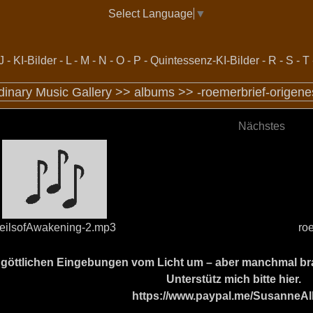
Select Language
▼
J
-
KI-Bilder
-
L
-
M
-
N
-
O
-
P
-
Quintessenz-KI-Bilder
-
R
-
S
-
T
dinary Music Gallery >>
albums
>>
-roemerbrief-origen
Nächstes
eilsofAwakening-2.mp3
ro
ine göttlichen Eingebungen vom Licht um – aber manchmal b
Unterstütz mich bitte hier.
https://www.paypal.me/SusanneAl