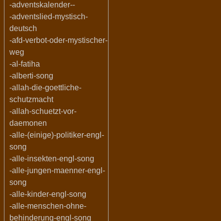
-adventskalender--
-adventslied-mystisch-
deutsch
-afd-verbot-oder-mystischer-
weg
-al-fatiha
-alberti-song
-allah-die-goettliche-
schutzmacht
-allah-schuetzt-vor-
daemonen
-alle-(einige)-politiker-engl-
song
-alle-insekten-engl-song
-alle-jungen-maenner-engl-
song
-alle-kinder-engl-song
-alle-menschen-ohne-
behinderung-engl-song