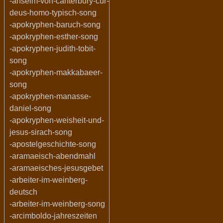
-anselm-von-canterbury-cur-
deus-homo-typisch-song
-apokryphen-baruch-song
-apokryphen-esther-song
-apokryphen-judith-tobit-
song
-apokryphen-makkabaeer-
song
-apokryphen-manasse-
daniel-song
-apokryphen-weisheit-und-
jesus-sirach-song
-apostelgeschichte-song
-aramaeisch-abendmahl
-aramaeisches-jesusgebet
-arbeiter-im-weinberg-
deutsch
-arbeiter-im-weinberg-song
-arcimboldo-jahreszeiten