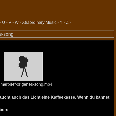
-
U
-
V
-
W
-
Xtraordinary Music
-
Y
-
Z
-
es-song
emerbrief-origenes-song.mp4
raucht auch das Licht eine Kaffeekasse. Wenn du kannst:
bers