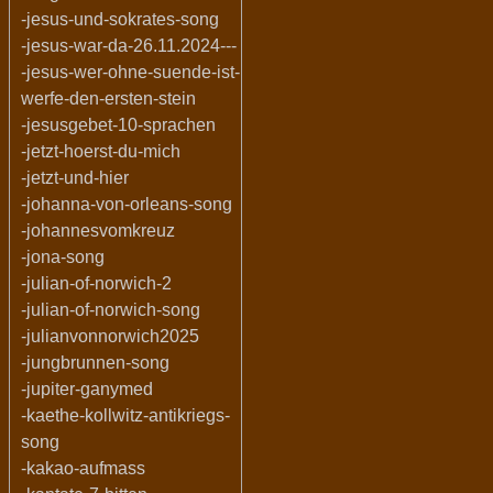
-jesus-und-sokrates-song
-jesus-war-da-26.11.2024---
-jesus-wer-ohne-suende-ist-
werfe-den-ersten-stein
-jesusgebet-10-sprachen
-jetzt-hoerst-du-mich
-jetzt-und-hier
-johanna-von-orleans-song
-johannesvomkreuz
-jona-song
-julian-of-norwich-2
-julian-of-norwich-song
-julianvonnorwich2025
-jungbrunnen-song
-jupiter-ganymed
-kaethe-kollwitz-antikriegs-
song
-kakao-aufmass