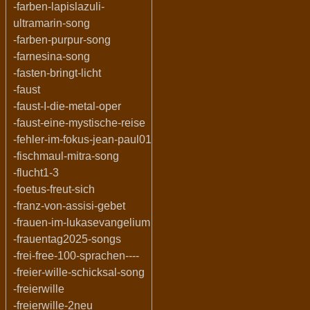
-farben-lapislazuli-
ultramarin-song
-farben-purpur-song
-farnesina-song
-fasten-bringt-licht
-faust
-faust-I-die-metal-oper
-faust-eine-mystische-reise
-fehler-im-fokus-jean-paul01
-fischmaul-mitra-song
-flucht1-3
-foetus-freut-sich
-franz-von-assisi-gebet
-frauen-im-lukasevangelium
-frauentag2025-songs
-frei-free-100-sprachen----
-freier-wille-schicksal-song
-freierwille
-freierwille-2neu