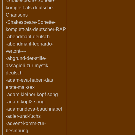
-Shakespeare-Sonette-
komplett-als-deutsche-
Chansons
-Shakespeare-Sonette-
komplett-als-deutscher-RAP
-abendmahl-deutsch
-abendmahl-leonardo-
vertont----
-abgrund-der-stille-
assagioli-zur-mystik-
deutsch
-adam-eva-haben-das
erste-mal-sex
-adam-kleiner-kopf-song
-adam-kopf2-song
-adamundeva-bauchnabel
-adler-und-fuchs
-advent-komm-zur-
besinnung