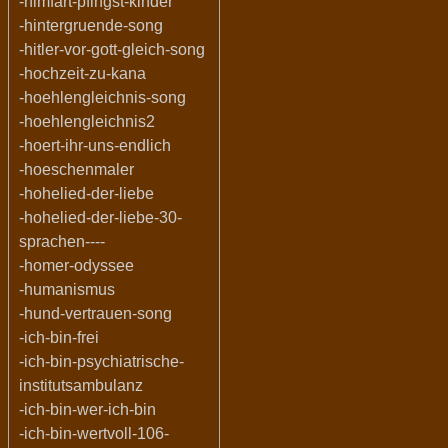
-himfart-pfingst-kinder
-hintergruende-song
-hitler-vor-gott-gleich-song
-hochzeit-zu-kana
-hoehlengleichnis-song
-hoehlengleichnis2
-hoert-ihr-uns-endlich
-hoeschenmaler
-hohelied-der-liebe
-hohelied-der-liebe-30-
sprachen----
-homer-odyssee
-humanismus
-hund-vertrauen-song
-ich-bin-frei
-ich-bin-psychiatrische-
institutsambulanz
-ich-bin-wer-ich-bin
-ich-bin-wertvoll-106-