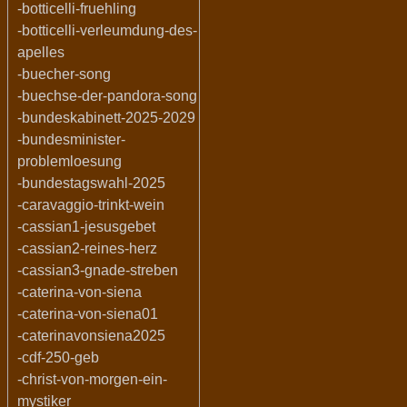
-botticelli-fruehling
-botticelli-verleumdung-des-
apelles
-buecher-song
-buechse-der-pandora-song
-bundeskabinett-2025-2029
-bundesminister-
problemloesung
-bundestagswahl-2025
-caravaggio-trinkt-wein
-cassian1-jesusgebet
-cassian2-reines-herz
-cassian3-gnade-streben
-caterina-von-siena
-caterina-von-siena01
-caterinavonsiena2025
-cdf-250-geb
-christ-von-morgen-ein-
mystiker