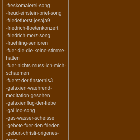
-freskomalerei-song
-freud-einstein-brief-song
-friedefuerst-jesaja9
-friedrich-floetenkonzert
-friedrich-merz-song
-fruehling-senioren
-fuer-die-die-keine-stimme-
hatten
-fuer-nichts-muss-ich-mich-
schaemen
-fuerst-der-finsternis3
-galaxien-waehrend-
meditation-gesehen
-galaxienflug-der-liebe
-galileo-song
-gas-wasser-scheisse
-gebete-fuer-den-frieden
-geburt-christi-origenes-