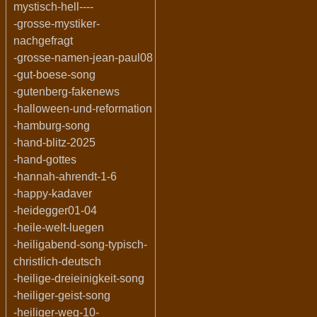
mystisch-hell----
-grosse-mystiker-
nachgefragt
-grosse-namen-jean-paul08
-gut-boese-song
-gutenberg-fakenews
-halloween-und-reformation
-hamburg-song
-hand-blitz-2025
-hand-gottes
-hannah-ahrendt-1-6
-happy-kadaver
-heidegger01-04
-heile-welt-luegen
-heiligabend-song-typisch-
christlich-deutsch
-heilige-dreieinigkeit-song
-heiliger-geist-song
-heiliger-weg-10-