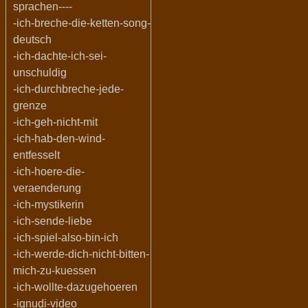
sprachen----
-ich-breche-die-ketten-song-
deutsch
-ich-dachte-ich-sei-
unschuldig
-ich-durchbreche-jede-
grenze
-ich-geh-nicht-mit
-ich-hab-den-wind-
entfesselt
-ich-hoere-die-
veraenderung
-ich-mystikerin
-ich-sende-liebe
-ich-spiel-also-bin-ich
-ich-werde-dich-nicht-bitten-
mich-zu-kuessen
-ich-wollte-dazugehoeren
-ignudi-video