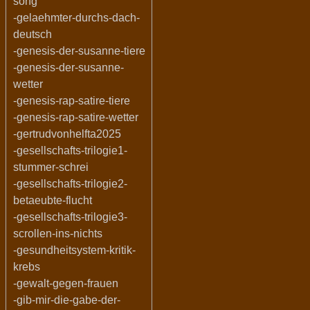
song
-gelaehmter-durchs-dach-
deutsch
-genesis-der-susanne-tiere
-genesis-der-susanne-
wetter
-genesis-rap-satire-tiere
-genesis-rap-satire-wetter
-gertrudvonhelfta2025
-gesellschafts-trilogie1-
stummer-schrei
-gesellschafts-trilogie2-
betaeubte-flucht
-gesellschafts-trilogie3-
scrollen-ins-nichts
-gesundheitsystem-kritik-
krebs
-gewalt-gegen-frauen
-gib-mir-die-gabe-der-