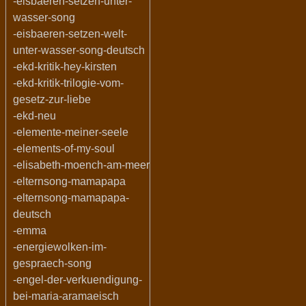
-eisbaeren-setzen-unter-
wasser-song
-eisbaeren-setzen-welt-
unter-wasser-song-deutsch
-ekd-kritik-hey-kirsten
-ekd-kritik-trilogie-vom-
gesetz-zur-liebe
-ekd-neu
-elemente-meiner-seele
-elements-of-my-soul
-elisabeth-moench-am-meer
-elternsong-mamapapa
-elternsong-mamapapa-
deutsch
-emma
-energiewolken-im-
gespraech-song
-engel-der-verkuendigung-
bei-maria-aramaeisch