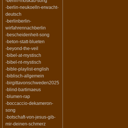
-berlin-moskau-song
-berlin-neukoelln-erwacht-
deutsch
-berlinberlin-
wirfahrennachberlin
-bescheidenheit-song
-beton-statt-blueten
-beyond-the-veil
-bibel-at-mystisch
-bibel-nt-mystisch
-bible-playlist-english
-biblisch-allgemein
-birgittavonschweden2025
-blind-bartimaeus
-blumen-rap
-boccaccio-dekameron-
song
-botschaft-von-jesus-gib-
mir-deinen-schmerz