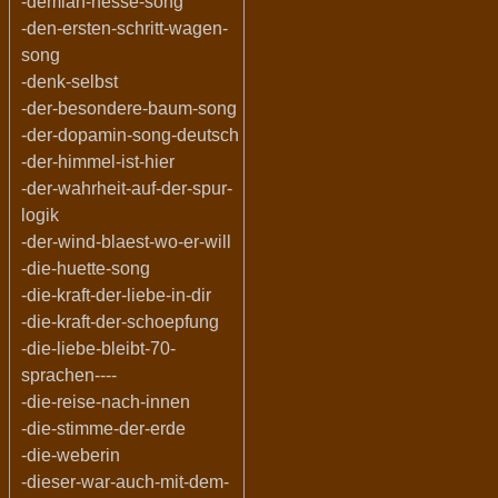
-demian-hesse-song
-den-ersten-schritt-wagen-
song
-denk-selbst
-der-besondere-baum-song
-der-dopamin-song-deutsch
-der-himmel-ist-hier
-der-wahrheit-auf-der-spur-
logik
-der-wind-blaest-wo-er-will
-die-huette-song
-die-kraft-der-liebe-in-dir
-die-kraft-der-schoepfung
-die-liebe-bleibt-70-
sprachen----
-die-reise-nach-innen
-die-stimme-der-erde
-die-weberin
-dieser-war-auch-mit-dem-