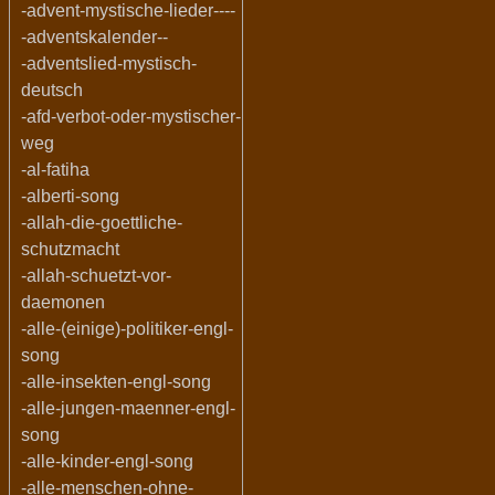
-advent-mystische-lieder----
-adventskalender--
-adventslied-mystisch-
deutsch
-afd-verbot-oder-mystischer-
weg
-al-fatiha
-alberti-song
-allah-die-goettliche-
schutzmacht
-allah-schuetzt-vor-
daemonen
-alle-(einige)-politiker-engl-
song
-alle-insekten-engl-song
-alle-jungen-maenner-engl-
song
-alle-kinder-engl-song
-alle-menschen-ohne-