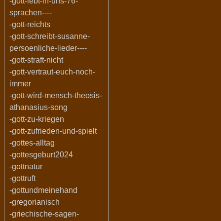
-gott-lebt-in-uns-76-
sprachen----
-gott-reichts
-gott-schreibt-susanne-
persoenliche-lieder----
-gott-straft-nicht
-gott-vertraut-euch-noch-
immer
-gott-wird-mensch-theosis-
athanasius-song
-gott-zu-kriegen
-gott-zufrieden-und-spielt
-gottes-alltag
-gottesgeburt2024
-gottnatur
-gottruft
-gottundmeinehand
-gregorianisch
-griechische-sagen-