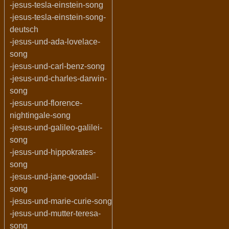
-jesus-tesla-einstein-song
-jesus-tesla-einstein-song-
deutsch
-jesus-und-ada-lovelace-
song
-jesus-und-carl-benz-song
-jesus-und-charles-darwin-
song
-jesus-und-florence-
nightingale-song
-jesus-und-galileo-galilei-
song
-jesus-und-hippokrates-
song
-jesus-und-jane-goodall-
song
-jesus-und-marie-curie-song
-jesus-und-mutter-teresa-
song