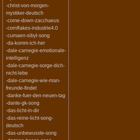
-christ-von-morgen-
mystiker-deutsch
-come-down-zacchaeus
-cornflakes-industrie4.0
-cumaen-sibyl-song
-da-komm-ich-her
-dale-carnegie-emotionale-
intelligenz
-dale-carnegie-sorge-dich-
nicht-lebe
-dale-carnegie-wie-man-
freunde-findet
-danke-fuer-den-neuen-tag
-dante-gk-song
-das-licht-in-dir
-das-reine-licht-song-
deutsch
-das-unbewusste-song