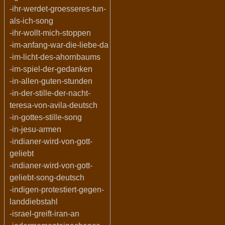
-ihr-werdet-groesseres-tun-
als-ich-song
-ihr-wollt-mich-stoppen
-im-anfang-war-die-liebe-da
-im-licht-des-ahornbaums
-im-spiel-der-gedanken
-in-allen-guten-stunden
-in-der-stille-der-nacht-
teresa-von-avila-deutsch
-in-gottes-stille-song
-in-jesu-armen
-indianer-wird-von-gott-
geliebt
-indianer-wird-von-gott-
geliebt-song-deutsch
-indigen-protestiert-gegen-
landdiebstahl
-israel-greift-iran-an