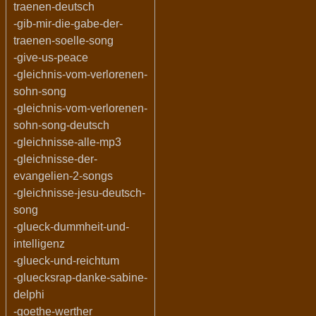
traenen-deutsch
-gib-mir-die-gabe-der-
traenen-soelle-song
-give-us-peace
-gleichnis-vom-verlorenen-
sohn-song
-gleichnis-vom-verlorenen-
sohn-song-deutsch
-gleichnisse-alle-mp3
-gleichnisse-der-
evangelien-2-songs
-gleichnisse-jesu-deutsch-
song
-glueck-dummheit-und-
intelligenz
-glueck-und-reichtum
-gluecksrap-danke-sabine-
delphi
-goethe-werther