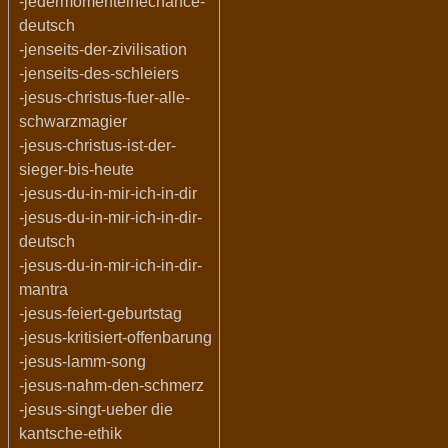
-jedermomenteinechance-
deutsch
-jenseits-der-zivilisation
-jenseits-des-schleiers
-jesus-christus-fuer-alle-
schwarzmagier
-jesus-christus-ist-der-
sieger-bis-heute
-jesus-du-in-mir-ich-in-dir
-jesus-du-in-mir-ich-in-dir-
deutsch
-jesus-du-in-mir-ich-in-dir-
mantra
-jesus-feiert-geburtstag
-jesus-kritisiert-offenbarung
-jesus-lamm-song
-jesus-nahm-den-schmerz
-jesus-singt-ueber die
kantsche-ethik