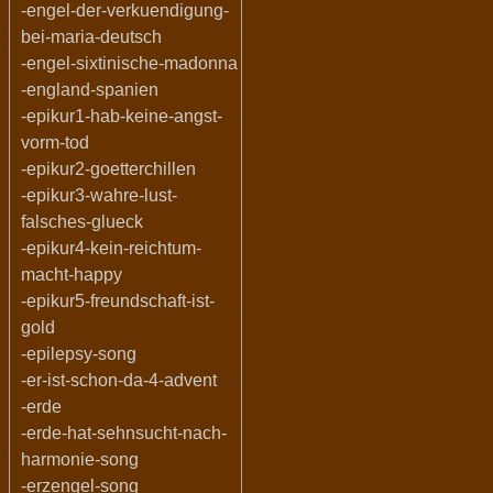
-engel-der-verkuendigung-
bei-maria-deutsch
-engel-sixtinische-madonna
-england-spanien
-epikur1-hab-keine-angst-
vorm-tod
-epikur2-goetterchillen
-epikur3-wahre-lust-
falsches-glueck
-epikur4-kein-reichtum-
macht-happy
-epikur5-freundschaft-ist-
gold
-epilepsy-song
-er-ist-schon-da-4-advent
-erde
-erde-hat-sehnsucht-nach-
harmonie-song
-erzengel-song