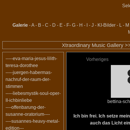
Sel
Galerie
-
A
-
B
-
C
-
D
-
E
-
F
-
G
-
H
-
I
-
J
-
KI-Bilder
-
L
-
M
Xtraordinary Music Gallery 
-----eva-maria-jesus-lilith-
Vorheriges
teresa-dorothee
-----juergen-habermas-
nachruf-der-raum-der-
stimmen
-----liebesmystik-soul-oper-
II-ichbinliebe
bettina-sc
----offenbarung-der-
susanne-oratorium----
Ich bin frei. Ich setze m
----susannes-heavy-metal-
auch das Licht ein
edition---