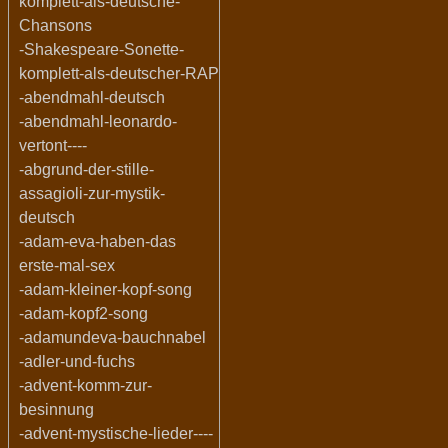
komplett-als-deutsche-
Chansons
-Shakespeare-Sonette-
komplett-als-deutscher-RAP
-abendmahl-deutsch
-abendmahl-leonardo-
vertont----
-abgrund-der-stille-
assagioli-zur-mystik-
deutsch
-adam-eva-haben-das
erste-mal-sex
-adam-kleiner-kopf-song
-adam-kopf2-song
-adamundeva-bauchnabel
-adler-und-fuchs
-advent-komm-zur-
besinnung
-advent-mystische-lieder----