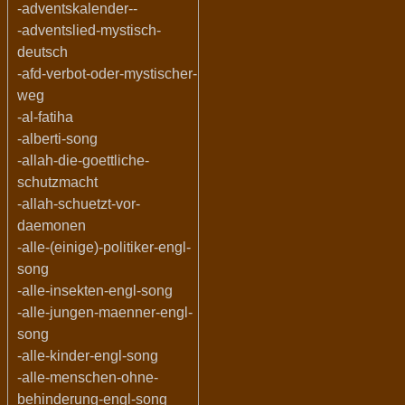
-adventskalender--
-adventslied-mystisch-
deutsch
-afd-verbot-oder-mystischer-
weg
-al-fatiha
-alberti-song
-allah-die-goettliche-
schutzmacht
-allah-schuetzt-vor-
daemonen
-alle-(einige)-politiker-engl-
song
-alle-insekten-engl-song
-alle-jungen-maenner-engl-
song
-alle-kinder-engl-song
-alle-menschen-ohne-
behinderung-engl-song