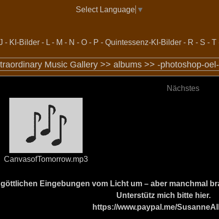
Select Language
▼
J
-
KI-Bilder
-
L
-
M
-
N
-
O
-
P
-
Quintessenz-KI-Bilder
-
R
-
S
-
T
traordinary Music Gallery >>
albums
>>
-photoshop-oel-
Nächstes
CanvasofTomorrow.mp3
ine göttlichen Eingebungen vom Licht um – aber manchmal b
Unterstütz mich bitte hier.
https://www.paypal.me/SusanneAl