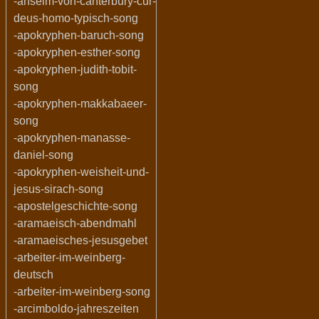
-anselm-von-canterbury-cur-
deus-homo-typisch-song
-apokryphen-baruch-song
-apokryphen-esther-song
-apokryphen-judith-tobit-
song
-apokryphen-makkabaeer-
song
-apokryphen-manasse-
daniel-song
-apokryphen-weisheit-und-
jesus-sirach-song
-apostelgeschichte-song
-aramaeisch-abendmahl
-aramaeisches-jesusgebet
-arbeiter-im-weinberg-
deutsch
-arbeiter-im-weinberg-song
-arcimboldo-jahreszeiten