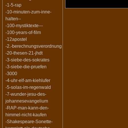
-1-5-rap
-10-minuten-zum-inne-
halten--
-100-mystiktexte---
-100-years-of-film
-12apostel
-2.-berechnungsverordnung
-20-thesen-21-jhdt
-3-siebe-des-sokrates
-3-siebe-die-pruefen
-3000
-4-uhr-elf-am-kiehlufer
-5-solas-im-regenwald
-7-wunder-jesu-des-
johannesevangelium
-RAP-man-kann-den-
himmel-nicht-kaufen
-Shakespeare-Sonette-