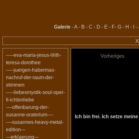
Galerie
-
A
-
B
-
C
-
D
-
E
-
F
-
G
-
H
-
I
-
X
-----eva-maria-jesus-lilith-
Vorheriges
teresa-dorothee
-----juergen-habermas-
nachruf-der-raum-der-
stimmen
-----liebesmystik-soul-oper-
II-ichbinliebe
----offenbarung-der-
susanne-oratorium----
Ich bin frei. Ich setze me
----susannes-heavy-metal-
edition---
---erklaerung---