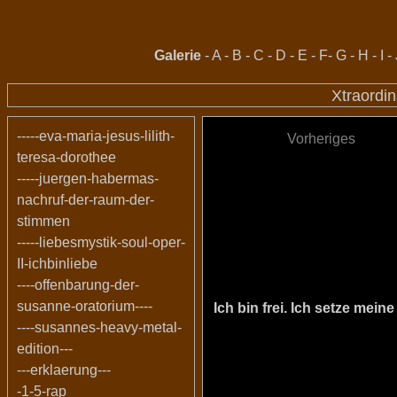
Galerie
-
A
-
B
-
C
-
D
-
E
-
F
-
G
-
H
-
I
-
Xtraordi
-----eva-maria-jesus-lilith-
Vorheriges
teresa-dorothee
-----juergen-habermas-
nachruf-der-raum-der-
stimmen
-----liebesmystik-soul-oper-
II-ichbinliebe
----offenbarung-der-
susanne-oratorium----
Ich bin frei. Ich setze me
----susannes-heavy-metal-
edition---
---erklaerung---
-1-5-rap