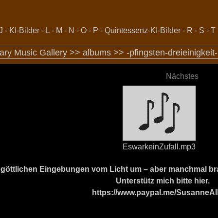
J
-
KI-Bilder
-
L
-
M
-
N
-
O
-
P
-
Quintessenz-KI-Bilder
-
R
-
S
-
T
nary Music Gallery >>
albums
>>
-pfingsten-dreieinigkeit
Nächstes
EswarkeinZufall.mp3
ine göttlichen Eingebungen vom Licht um – aber manchmal b
Unterstütz mich bitte hier.
https://www.paypal.me/SusanneAl