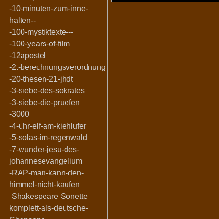
-10-minuten-zum-inne-
halten--
-100-mystiktexte---
-100-years-of-film
-12apostel
-2.-berechnungsverordnung
-20-thesen-21-jhdt
-3-siebe-des-sokrates
-3-siebe-die-pruefen
-3000
-4-uhr-elf-am-kiehlufer
-5-solas-im-regenwald
-7-wunder-jesu-des-
johannesevangelium
-RAP-man-kann-den-
himmel-nicht-kaufen
-Shakespeare-Sonette-
komplett-als-deutsche-