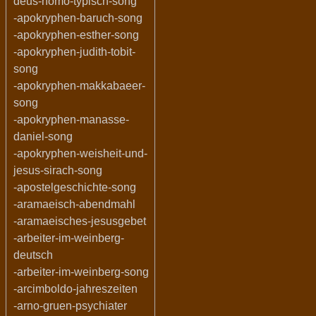
deus-homo-typisch-song
-apokryphen-baruch-song
-apokryphen-esther-song
-apokryphen-judith-tobit-
song
-apokryphen-makkabaeer-
song
-apokryphen-manasse-
daniel-song
-apokryphen-weisheit-und-
jesus-sirach-song
-apostelgeschichte-song
-aramaeisch-abendmahl
-aramaeisches-jesusgebet
-arbeiter-im-weinberg-
deutsch
-arbeiter-im-weinberg-song
-arcimboldo-jahreszeiten
-arno-gruen-psychiater