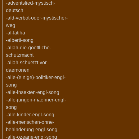
-adventslied-mystisch-
deutsch
-afd-verbot-oder-mystischer-
weg
-al-fatiha
-alberti-song
-allah-die-goettliche-
schutzmacht
-allah-schuetzt-vor-
daemonen
-alle-(einige)-politiker-engl-
song
-alle-insekten-engl-song
-alle-jungen-maenner-engl-
song
-alle-kinder-engl-song
-alle-menschen-ohne-
behinderung-engl-song
-alle-ozeane-engl-song