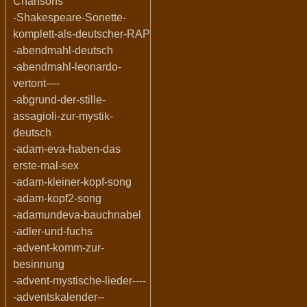
Chansons
-Shakespeare-Sonette-
komplett-als-deutscher-RAP
-abendmahl-deutsch
-abendmahl-leonardo-
vertont----
-abgrund-der-stille-
assagioli-zur-mystik-
deutsch
-adam-eva-haben-das
erste-mal-sex
-adam-kleiner-kopf-song
-adam-kopf2-song
-adamundeva-bauchnabel
-adler-und-fuchs
-advent-komm-zur-
besinnung
-advent-mystische-lieder----
-adventskalender--