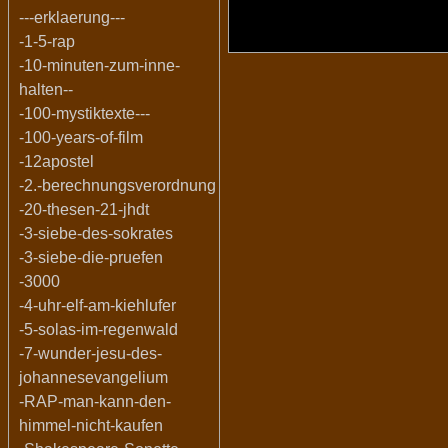
---erklaerung---
-1-5-rap
-10-minuten-zum-inne-
halten--
-100-mystiktexte---
-100-years-of-film
-12apostel
-2.-berechnungsverordnung
-20-thesen-21-jhdt
-3-siebe-des-sokrates
-3-siebe-die-pruefen
-3000
-4-uhr-elf-am-kiehlufer
-5-solas-im-regenwald
-7-wunder-jesu-des-
johannesevangelium
-RAP-man-kann-den-
himmel-nicht-kaufen