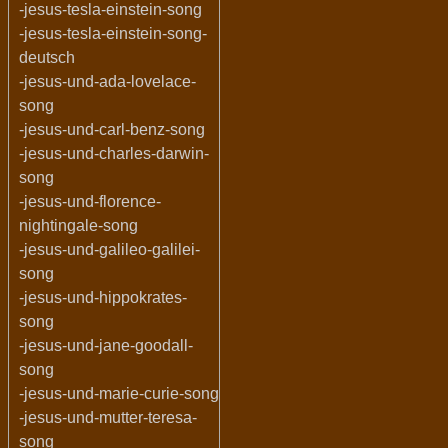
-jesus-tesla-einstein-song
-jesus-tesla-einstein-song-
deutsch
-jesus-und-ada-lovelace-
song
-jesus-und-carl-benz-song
-jesus-und-charles-darwin-
song
-jesus-und-florence-
nightingale-song
-jesus-und-galileo-galilei-
song
-jesus-und-hippokrates-
song
-jesus-und-jane-goodall-
song
-jesus-und-marie-curie-song
-jesus-und-mutter-teresa-
song