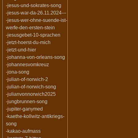
-jesus-und-sokrates-song
-jesus-war-da-26.11.2024---
-jesus-wer-ohne-suende-ist-
werfe-den-ersten-stein
-jesusgebet-10-sprachen
-jetzt-hoerst-du-mich
-jetzt-und-hier
-johanna-von-orleans-song
-johannesvomkreuz
-jona-song
-julian-of-norwich-2
-julian-of-norwich-song
-julianvonnorwich2025
-jungbrunnen-song
-jupiter-ganymed
-kaethe-kollwitz-antikriegs-
song
-kakao-aufmass