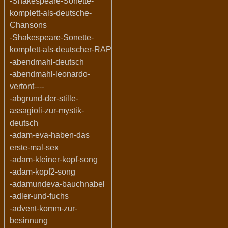
-Shakespeare-Sonette-
komplett-als-deutsche-
Chansons
-Shakespeare-Sonette-
komplett-als-deutscher-RAP
-abendmahl-deutsch
-abendmahl-leonardo-
vertont----
-abgrund-der-stille-
assagioli-zur-mystik-
deutsch
-adam-eva-haben-das
erste-mal-sex
-adam-kleiner-kopf-song
-adam-kopf2-song
-adamundeva-bauchnabel
-adler-und-fuchs
-advent-komm-zur-
besinnung