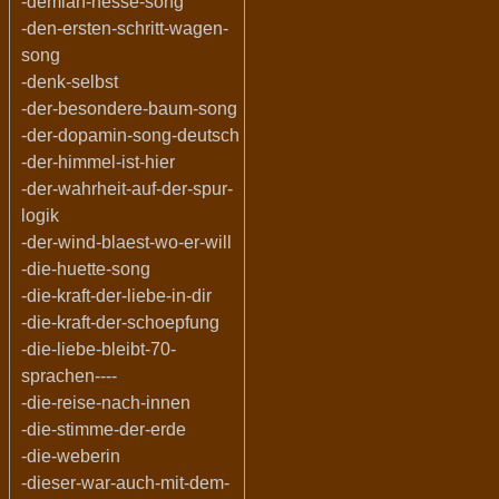
-demian-hesse-song
-den-ersten-schritt-wagen-
song
-denk-selbst
-der-besondere-baum-song
-der-dopamin-song-deutsch
-der-himmel-ist-hier
-der-wahrheit-auf-der-spur-
logik
-der-wind-blaest-wo-er-will
-die-huette-song
-die-kraft-der-liebe-in-dir
-die-kraft-der-schoepfung
-die-liebe-bleibt-70-
sprachen----
-die-reise-nach-innen
-die-stimme-der-erde
-die-weberin
-dieser-war-auch-mit-dem-