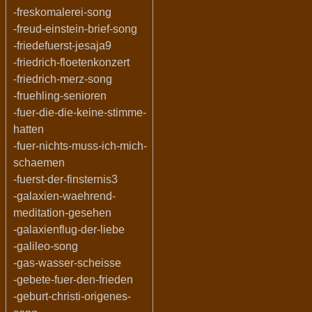
-freskomalerei-song
-freud-einstein-brief-song
-friedefuerst-jesaja9
-friedrich-floetenkonzert
-friedrich-merz-song
-fruehling-senioren
-fuer-die-die-keine-stimme-
hatten
-fuer-nichts-muss-ich-mich-
schaemen
-fuerst-der-finsternis3
-galaxien-waehrend-
meditation-gesehen
-galaxienflug-der-liebe
-galileo-song
-gas-wasser-scheisse
-gebete-fuer-den-frieden
-geburt-christi-origenes-