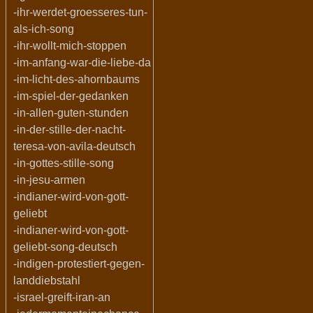
-ihr-werdet-groesseres-tun-
als-ich-song
-ihr-wollt-mich-stoppen
-im-anfang-war-die-liebe-da
-im-licht-des-ahornbaums
-im-spiel-der-gedanken
-in-allen-guten-stunden
-in-der-stille-der-nacht-
teresa-von-avila-deutsch
-in-gottes-stille-song
-in-jesu-armen
-indianer-wird-von-gott-
geliebt
-indianer-wird-von-gott-
geliebt-song-deutsch
-indigen-protestiert-gegen-
landdiebstahl
-israel-greift-iran-an