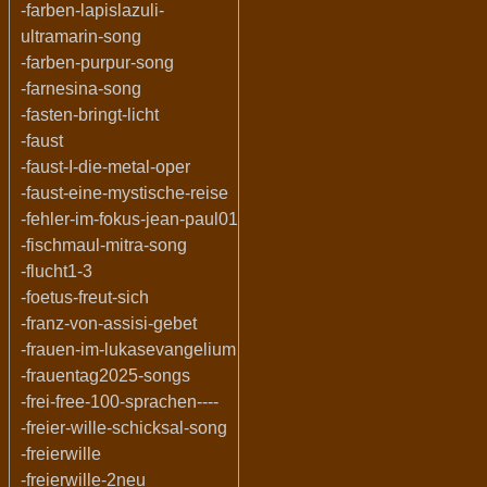
-farben-lapislazuli-
ultramarin-song
-farben-purpur-song
-farnesina-song
-fasten-bringt-licht
-faust
-faust-I-die-metal-oper
-faust-eine-mystische-reise
-fehler-im-fokus-jean-paul01
-fischmaul-mitra-song
-flucht1-3
-foetus-freut-sich
-franz-von-assisi-gebet
-frauen-im-lukasevangelium
-frauentag2025-songs
-frei-free-100-sprachen----
-freier-wille-schicksal-song
-freierwille
-freierwille-2neu