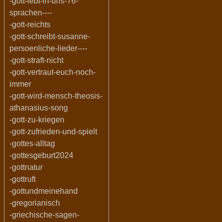
-gott-lebt-in-uns-76-
sprachen----
-gott-reichts
-gott-schreibt-susanne-
persoenliche-lieder----
-gott-straft-nicht
-gott-vertraut-euch-noch-
immer
-gott-wird-mensch-theosis-
athanasius-song
-gott-zu-kriegen
-gott-zufrieden-und-spielt
-gottes-alltag
-gottesgeburt2024
-gottnatur
-gottruft
-gottundmeinehand
-gregorianisch
-griechische-sagen-