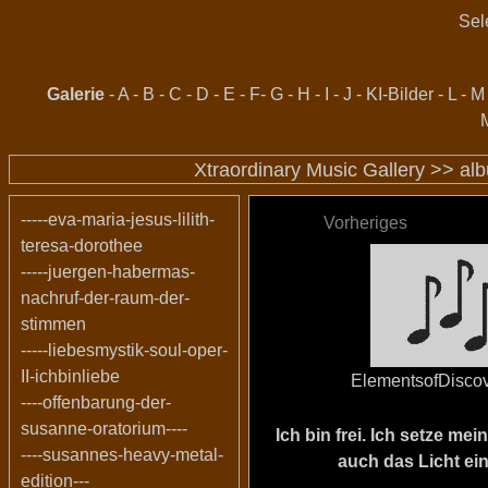
Sel
Galerie
-
A
-
B
-
C
-
D
-
E
-
F
-
G
-
H
-
I
-
J
-
KI-Bilder
-
L
-
M
Xtraordinary Music Gallery >>
al
-----eva-maria-jesus-lilith-
Vorheriges
teresa-dorothee
-----juergen-habermas-
nachruf-der-raum-der-
stimmen
-----liebesmystik-soul-oper-
II-ichbinliebe
ElementsofDisco
----offenbarung-der-
susanne-oratorium----
Ich bin frei. Ich setze m
----susannes-heavy-metal-
auch das Licht ein
edition---