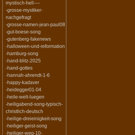
mystisch-hell----
-grosse-mystiker-
nachgefragt
-grosse-namen-jean-paul08
-gut-boese-song
-gutenberg-fakenews
-halloween-und-reformation
-hamburg-song
-hand-blitz-2025
-hand-gottes
-hannah-ahrendt-1-6
-happy-kadaver
-heidegger01-04
-heile-welt-luegen
-heiligabend-song-typisch-
christlich-deutsch
-heilige-dreieinigkeit-song
-heiliger-geist-song
-heiliger-weg-10-