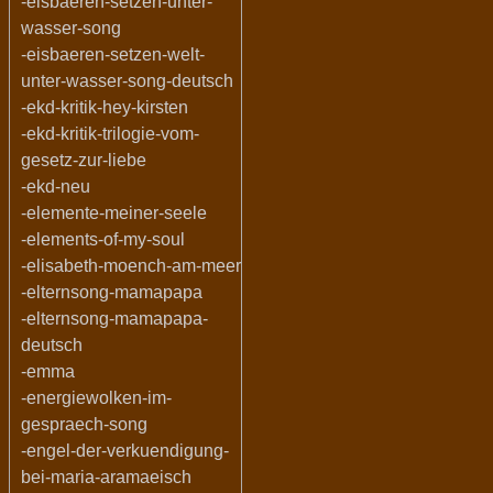
-eisbaeren-setzen-unter-
wasser-song
-eisbaeren-setzen-welt-
unter-wasser-song-deutsch
-ekd-kritik-hey-kirsten
-ekd-kritik-trilogie-vom-
gesetz-zur-liebe
-ekd-neu
-elemente-meiner-seele
-elements-of-my-soul
-elisabeth-moench-am-meer
-elternsong-mamapapa
-elternsong-mamapapa-
deutsch
-emma
-energiewolken-im-
gespraech-song
-engel-der-verkuendigung-
bei-maria-aramaeisch