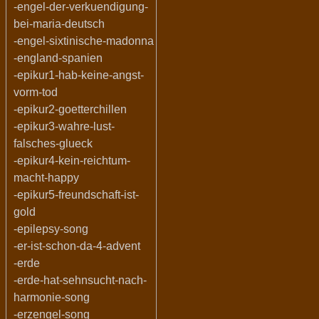
-engel-der-verkuendigung-
bei-maria-deutsch
-engel-sixtinische-madonna
-england-spanien
-epikur1-hab-keine-angst-
vorm-tod
-epikur2-goetterchillen
-epikur3-wahre-lust-
falsches-glueck
-epikur4-kein-reichtum-
macht-happy
-epikur5-freundschaft-ist-
gold
-epilepsy-song
-er-ist-schon-da-4-advent
-erde
-erde-hat-sehnsucht-nach-
harmonie-song
-erzengel-song