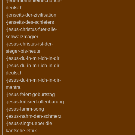
-jedermomenteinechance-
deutsch
-jenseits-der-zivilisation
-jenseits-des-schleiers
-jesus-christus-fuer-alle-
schwarzmagier
-jesus-christus-ist-der-
sieger-bis-heute
-jesus-du-in-mir-ich-in-dir
-jesus-du-in-mir-ich-in-dir-
deutsch
-jesus-du-in-mir-ich-in-dir-
mantra
-jesus-feiert-geburtstag
-jesus-kritisiert-offenbarung
-jesus-lamm-song
-jesus-nahm-den-schmerz
-jesus-singt-ueber die
kantsche-ethik