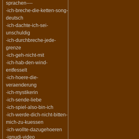
sprachen----
-ich-breche-die-ketten-song-
deutsch
-ich-dachte-ich-sei-
unschuldig
-ich-durchbreche-jede-
grenze
-ich-geh-nicht-mit
-ich-hab-den-wind-
entfesselt
-ich-hoere-die-
veraenderung
-ich-mystikerin
-ich-sende-liebe
-ich-spiel-also-bin-ich
-ich-werde-dich-nicht-bitten-
mich-zu-kuessen
-ich-wollte-dazugehoeren
-ignudi-video