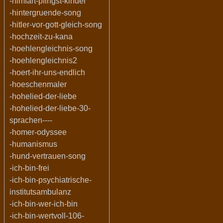
-himfart-pfingst-kinder
-hintergruende-song
-hitler-vor-gott-gleich-song
-hochzeit-zu-kana
-hoehlengleichnis-song
-hoehlengleichnis2
-hoert-ihr-uns-endlich
-hoeschenmaler
-hohelied-der-liebe
-hohelied-der-liebe-30-
sprachen----
-homer-odyssee
-humanismus
-hund-vertrauen-song
-ich-bin-frei
-ich-bin-psychiatrische-
institutsambulanz
-ich-bin-wer-ich-bin
-ich-bin-wertvoll-106-