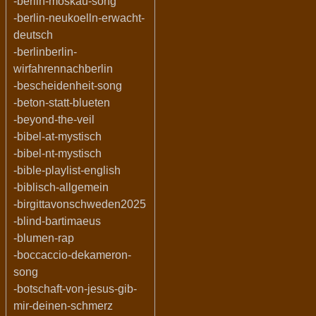
-berlin-moskau-song
-berlin-neukoelln-erwacht-
deutsch
-berlinberlin-
wirfahrennachberlin
-bescheidenheit-song
-beton-statt-blueten
-beyond-the-veil
-bibel-at-mystisch
-bibel-nt-mystisch
-bible-playlist-english
-biblisch-allgemein
-birgittavonschweden2025
-blind-bartimaeus
-blumen-rap
-boccaccio-dekameron-
song
-botschaft-von-jesus-gib-
mir-deinen-schmerz