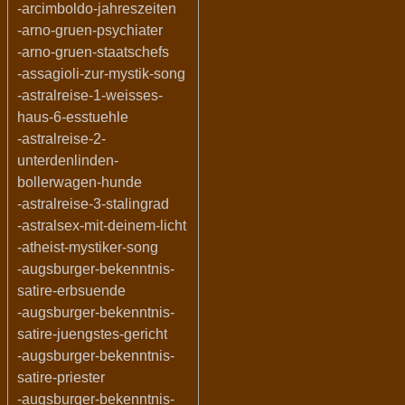
-arcimboldo-jahreszeiten
-arno-gruen-psychiater
-arno-gruen-staatschefs
-assagioli-zur-mystik-song
-astralreise-1-weisses-
haus-6-esstuehle
-astralreise-2-
unterdenlinden-
bollerwagen-hunde
-astralreise-3-stalingrad
-astralsex-mit-deinem-licht
-atheist-mystiker-song
-augsburger-bekenntnis-
satire-erbsuende
-augsburger-bekenntnis-
satire-juengstes-gericht
-augsburger-bekenntnis-
satire-priester
-augsburger-bekenntnis-