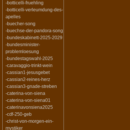
-botticelli-fruehling
-botticelli-verleumdung-des-
apelles
-buecher-song
-buechse-der-pandora-song
-bundeskabinett-2025-2029
-bundesminister-
problemloesung
-bundestagswahl-2025
-caravaggio-trinkt-wein
-cassian1-jesusgebet
-cassian2-reines-herz
-cassian3-gnade-streben
-caterina-von-siena
-caterina-von-siena01
-caterinavonsiena2025
-cdf-250-geb
-christ-von-morgen-ein-
mystiker