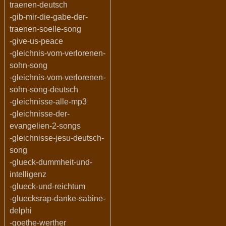
traenen-deutsch
-gib-mir-die-gabe-der-
traenen-soelle-song
-give-us-peace
-gleichnis-vom-verlorenen-
sohn-song
-gleichnis-vom-verlorenen-
sohn-song-deutsch
-gleichnisse-alle-mp3
-gleichnisse-der-
evangelien-2-songs
-gleichnisse-jesu-deutsch-
song
-glueck-dummheit-und-
intelligenz
-glueck-und-reichtum
-gluecksrap-danke-sabine-
delphi
-goethe-werther