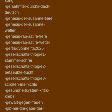
song
-gelaehmter-durchs-dach-
deutsch
-genesis-der-susanne-tiere
-genesis-der-susanne-
wetter
-genesis-rap-satire-tiere
-genesis-rap-satire-wetter
-gertrudvonhelfta2025
-gesellschafts-trilogie1-
stummer-schrei
-gesellschafts-trilogie2-
betaeubte-flucht
-gesellschafts-trilogie3-
scrollen-ins-nichts
-gesundheitsystem-kritik-
krebs
-gewalt-gegen-frauen
-gib-mir-die-gabe-der-