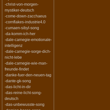
-christ-von-morgen-
mystiker-deutsch
-come-down-zacchaeus
-cornflakes-industrie4.0
-cumaen-sibyl-song
-da-komm-ich-her
-dale-carnegie-emotionale-
intelligenz
-dale-carnegie-sorge-dich-
nicht-lebe
-dale-carnegie-wie-man-
freunde-findet
-danke-fuer-den-neuen-tag
-dante-gk-song
-das-licht-in-dir
-das-reine-licht-song-
deutsch
-das-unbewusste-song