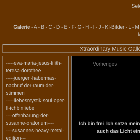
Sel
Galerie
-
A
-
B
-
C
-
D
-
E
-
F
-
G
-
H
-
I
-
J
-
KI-Bilder
-
L
-
M
Xtraordinary Music Gal
-----eva-maria-jesus-lilith-
Vorheriges
teresa-dorothee
-----juergen-habermas-
nachruf-der-raum-der-
stimmen
-----liebesmystik-soul-oper-
II-ichbinliebe
----offenbarung-der-
susanne-oratorium----
Ich bin frei. Ich setze m
----susannes-heavy-metal-
auch das Licht ein
edition---