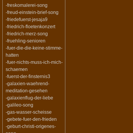
-freskomalerei-song
-freud-einstein-brief-song
-friedefuerst-jesaja9
-friedrich-floetenkonzert
-friedrich-merz-song
-fruehling-senioren
-fuer-die-die-keine-stimme-
hatten
-fuer-nichts-muss-ich-mich-
schaemen
-fuerst-der-finsternis3
-galaxien-waehrend-
meditation-gesehen
-galaxienflug-der-liebe
-galileo-song
-gas-wasser-scheisse
-gebete-fuer-den-frieden
-geburt-christi-origenes-