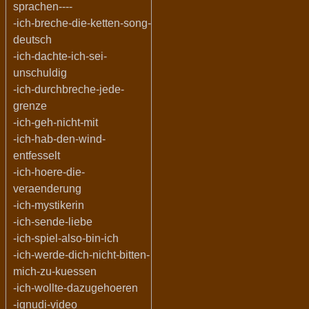
sprachen----
-ich-breche-die-ketten-song-
deutsch
-ich-dachte-ich-sei-
unschuldig
-ich-durchbreche-jede-
grenze
-ich-geh-nicht-mit
-ich-hab-den-wind-
entfesselt
-ich-hoere-die-
veraenderung
-ich-mystikerin
-ich-sende-liebe
-ich-spiel-also-bin-ich
-ich-werde-dich-nicht-bitten-
mich-zu-kuessen
-ich-wollte-dazugehoeren
-ignudi-video