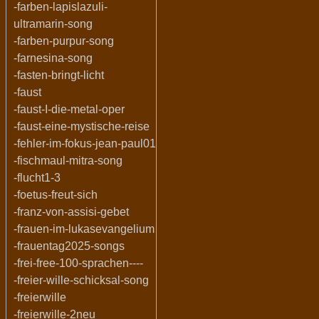
-farben-lapislazuli-
ultramarin-song
-farben-purpur-song
-farnesina-song
-fasten-bringt-licht
-faust
-faust-I-die-metal-oper
-faust-eine-mystische-reise
-fehler-im-fokus-jean-paul01
-fischmaul-mitra-song
-flucht1-3
-foetus-freut-sich
-franz-von-assisi-gebet
-frauen-im-lukasevangelium
-frauentag2025-songs
-frei-free-100-sprachen----
-freier-wille-schicksal-song
-freierwille
-freierwille-2neu