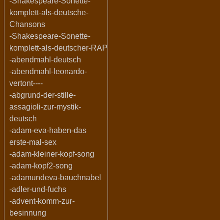
-Shakespeare-Sonette-
komplett-als-deutsche-
Chansons
-Shakespeare-Sonette-
komplett-als-deutscher-RAP
-abendmahl-deutsch
-abendmahl-leonardo-
vertont----
-abgrund-der-stille-
assagioli-zur-mystik-
deutsch
-adam-eva-haben-das
erste-mal-sex
-adam-kleiner-kopf-song
-adam-kopf2-song
-adamundeva-bauchnabel
-adler-und-fuchs
-advent-komm-zur-
besinnung