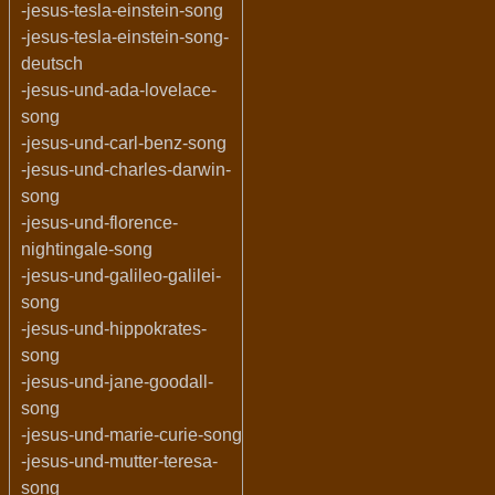
-jesus-tesla-einstein-song
-jesus-tesla-einstein-song-
deutsch
-jesus-und-ada-lovelace-
song
-jesus-und-carl-benz-song
-jesus-und-charles-darwin-
song
-jesus-und-florence-
nightingale-song
-jesus-und-galileo-galilei-
song
-jesus-und-hippokrates-
song
-jesus-und-jane-goodall-
song
-jesus-und-marie-curie-song
-jesus-und-mutter-teresa-
song