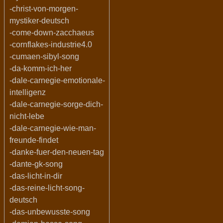
-christ-von-morgen-
mystiker-deutsch
-come-down-zacchaeus
-cornflakes-industrie4.0
-cumaen-sibyl-song
-da-komm-ich-her
-dale-carnegie-emotionale-
intelligenz
-dale-carnegie-sorge-dich-
nicht-lebe
-dale-carnegie-wie-man-
freunde-findet
-danke-fuer-den-neuen-tag
-dante-gk-song
-das-licht-in-dir
-das-reine-licht-song-
deutsch
-das-unbewusste-song