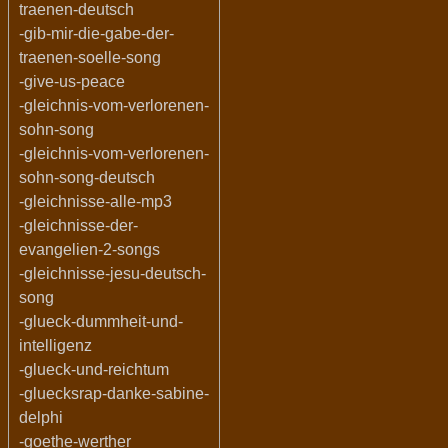
traenen-deutsch
-gib-mir-die-gabe-der-
traenen-soelle-song
-give-us-peace
-gleichnis-vom-verlorenen-
sohn-song
-gleichnis-vom-verlorenen-
sohn-song-deutsch
-gleichnisse-alle-mp3
-gleichnisse-der-
evangelien-2-songs
-gleichnisse-jesu-deutsch-
song
-glueck-dummheit-und-
intelligenz
-glueck-und-reichtum
-gluecksrap-danke-sabine-
delphi
-goethe-werther