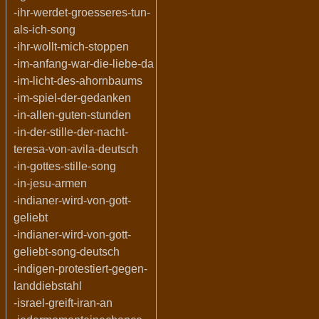
-ihr-werdet-groesseres-tun-
als-ich-song
-ihr-wollt-mich-stoppen
-im-anfang-war-die-liebe-da
-im-licht-des-ahornbaums
-im-spiel-der-gedanken
-in-allen-guten-stunden
-in-der-stille-der-nacht-
teresa-von-avila-deutsch
-in-gottes-stille-song
-in-jesu-armen
-indianer-wird-von-gott-
geliebt
-indianer-wird-von-gott-
geliebt-song-deutsch
-indigen-protestiert-gegen-
landdiebstahl
-israel-greift-iran-an