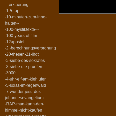
---erklaerung---
-1-5-rap
-10-minuten-zum-inne-
halten--
-100-mystiktexte---
-100-years-of-film
-12apostel
-2.-berechnungsverordnung
-20-thesen-21-jhdt
-3-siebe-des-sokrates
-3-siebe-die-pruefen
-3000
-4-uhr-elf-am-kiehlufer
-5-solas-im-regenwald
-7-wunder-jesu-des-
johannesevangelium
-RAP-man-kann-den-
himmel-nicht-kaufen