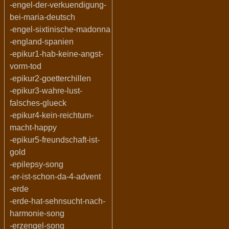
-engel-der-verkuendigung-
bei-maria-deutsch
-engel-sixtinische-madonna
-england-spanien
-epikur1-hab-keine-angst-
vorm-tod
-epikur2-goetterchillen
-epikur3-wahre-lust-
falsches-glueck
-epikur4-kein-reichtum-
macht-happy
-epikur5-freundschaft-ist-
gold
-epilepsy-song
-er-ist-schon-da-4-advent
-erde
-erde-hat-sehnsucht-nach-
harmonie-song
-erzengel-song