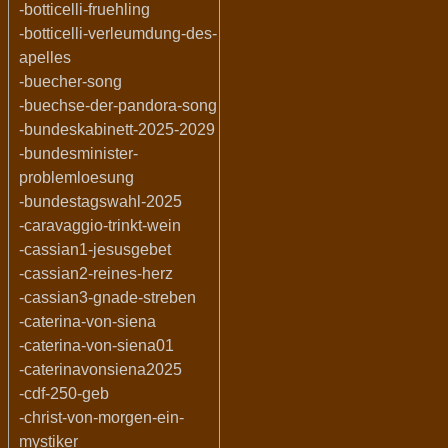
-botticelli-fruehling
-botticelli-verleumdung-des-
apelles
-buecher-song
-buechse-der-pandora-song
-bundeskabinett-2025-2029
-bundesminister-
problemloesung
-bundestagswahl-2025
-caravaggio-trinkt-wein
-cassian1-jesusgebet
-cassian2-reines-herz
-cassian3-gnade-streben
-caterina-von-siena
-caterina-von-siena01
-caterinavonsiena2025
-cdf-250-geb
-christ-von-morgen-ein-
mystiker