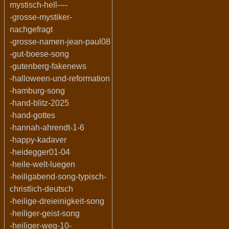
mystisch-hell----
-grosse-mystiker-
nachgefragt
-grosse-namen-jean-paul08
-gut-boese-song
-gutenberg-fakenews
-halloween-und-reformation
-hamburg-song
-hand-blitz-2025
-hand-gottes
-hannah-ahrendt-1-6
-happy-kadaver
-heidegger01-04
-heile-welt-luegen
-heiligabend-song-typisch-
christlich-deutsch
-heilige-dreieinigkeit-song
-heiliger-geist-song
-heiliger-weg-10-