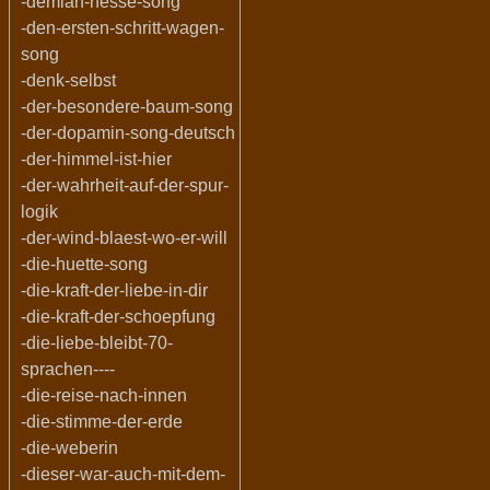
-demian-hesse-song
-den-ersten-schritt-wagen-
song
-denk-selbst
-der-besondere-baum-song
-der-dopamin-song-deutsch
-der-himmel-ist-hier
-der-wahrheit-auf-der-spur-
logik
-der-wind-blaest-wo-er-will
-die-huette-song
-die-kraft-der-liebe-in-dir
-die-kraft-der-schoepfung
-die-liebe-bleibt-70-
sprachen----
-die-reise-nach-innen
-die-stimme-der-erde
-die-weberin
-dieser-war-auch-mit-dem-