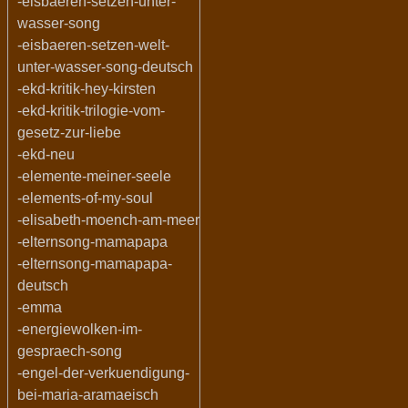
-eisbaeren-setzen-unter-
wasser-song
-eisbaeren-setzen-welt-
unter-wasser-song-deutsch
-ekd-kritik-hey-kirsten
-ekd-kritik-trilogie-vom-
gesetz-zur-liebe
-ekd-neu
-elemente-meiner-seele
-elements-of-my-soul
-elisabeth-moench-am-meer
-elternsong-mamapapa
-elternsong-mamapapa-
deutsch
-emma
-energiewolken-im-
gespraech-song
-engel-der-verkuendigung-
bei-maria-aramaeisch