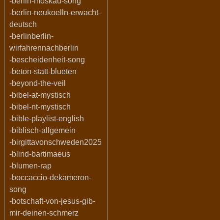
-berlin-moskau-song
-berlin-neukoelln-erwacht-
deutsch
-berlinberlin-
wirfahrennachberlin
-bescheidenheit-song
-beton-statt-blueten
-beyond-the-veil
-bibel-at-mystisch
-bibel-nt-mystisch
-bible-playlist-english
-biblisch-allgemein
-birgittavonschweden2025
-blind-bartimaeus
-blumen-rap
-boccaccio-dekameron-
song
-botschaft-von-jesus-gib-
mir-deinen-schmerz