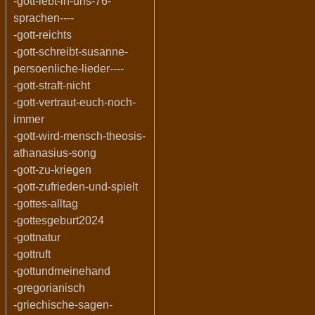
-gott-lebt-in-uns-76-
sprachen----
-gott-reichts
-gott-schreibt-susanne-
persoenliche-lieder----
-gott-straft-nicht
-gott-vertraut-euch-noch-
immer
-gott-wird-mensch-theosis-
athanasius-song
-gott-zu-kriegen
-gott-zufrieden-und-spielt
-gottes-alltag
-gottesgeburt2024
-gottnatur
-gottruft
-gottundmeinehand
-gregorianisch
-griechische-sagen-