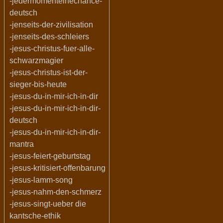
-jedermomenteinechance-
deutsch
-jenseits-der-zivilisation
-jenseits-des-schleiers
-jesus-christus-fuer-alle-
schwarzmagier
-jesus-christus-ist-der-
sieger-bis-heute
-jesus-du-in-mir-ich-in-dir
-jesus-du-in-mir-ich-in-dir-
deutsch
-jesus-du-in-mir-ich-in-dir-
mantra
-jesus-feiert-geburtstag
-jesus-kritisiert-offenbarung
-jesus-lamm-song
-jesus-nahm-den-schmerz
-jesus-singt-ueber die
kantsche-ethik