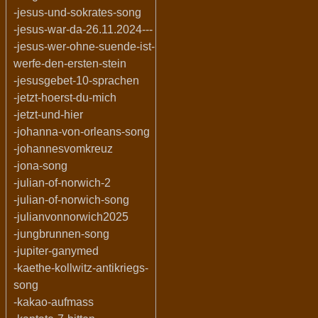
-jesus-und-sokrates-song
-jesus-war-da-26.11.2024---
-jesus-wer-ohne-suende-ist-
werfe-den-ersten-stein
-jesusgebet-10-sprachen
-jetzt-hoerst-du-mich
-jetzt-und-hier
-johanna-von-orleans-song
-johannesvomkreuz
-jona-song
-julian-of-norwich-2
-julian-of-norwich-song
-julianvonnorwich2025
-jungbrunnen-song
-jupiter-ganymed
-kaethe-kollwitz-antikriegs-
song
-kakao-aufmass