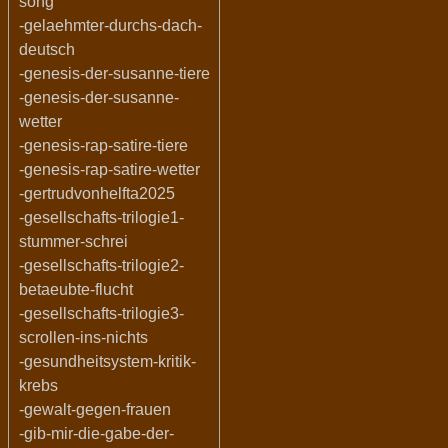
song
-gelaehmter-durchs-dach-
deutsch
-genesis-der-susanne-tiere
-genesis-der-susanne-
wetter
-genesis-rap-satire-tiere
-genesis-rap-satire-wetter
-gertrudvonhelfta2025
-gesellschafts-trilogie1-
stummer-schrei
-gesellschafts-trilogie2-
betaeubte-flucht
-gesellschafts-trilogie3-
scrollen-ins-nichts
-gesundheitsystem-kritik-
krebs
-gewalt-gegen-frauen
-gib-mir-die-gabe-der-