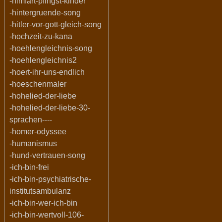
-himfart-pfingst-kinder
-hintergruende-song
-hitler-vor-gott-gleich-song
-hochzeit-zu-kana
-hoehlengleichnis-song
-hoehlengleichnis2
-hoert-ihr-uns-endlich
-hoeschenmaler
-hohelied-der-liebe
-hohelied-der-liebe-30-
sprachen----
-homer-odyssee
-humanismus
-hund-vertrauen-song
-ich-bin-frei
-ich-bin-psychiatrische-
institutsambulanz
-ich-bin-wer-ich-bin
-ich-bin-wertvoll-106-