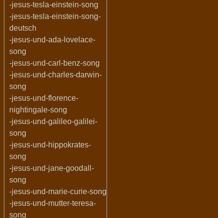
-jesus-tesla-einstein-song
-jesus-tesla-einstein-song-
deutsch
-jesus-und-ada-lovelace-
song
-jesus-und-carl-benz-song
-jesus-und-charles-darwin-
song
-jesus-und-florence-
nightingale-song
-jesus-und-galileo-galilei-
song
-jesus-und-hippokrates-
song
-jesus-und-jane-goodall-
song
-jesus-und-marie-curie-song
-jesus-und-mutter-teresa-
song