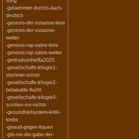
song
-gelaehmter-durchs-dach-
deutsch
-genesis-der-susanne-tiere
-genesis-der-susanne-
wetter
-genesis-rap-satire-tiere
-genesis-rap-satire-wetter
-gertrudvonhelfta2025
-gesellschafts-trilogie1-
stummer-schrei
-gesellschafts-trilogie2-
betaeubte-flucht
-gesellschafts-trilogie3-
scrollen-ins-nichts
-gesundheitsystem-kritik-
krebs
-gewalt-gegen-frauen
-gib-mir-die-gabe-der-