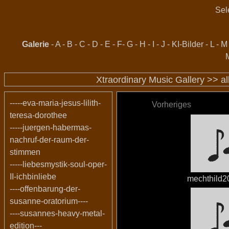
Sel
Galerie
-
A
-
B
-
C
-
D
-
E
-
F
-
G
-
H
-
I
-
J
-
KI-Bilder
-
L
-
M
Xtraordinary Music Gallery >>
a
-----eva-maria-jesus-lilith-
Vorheriges
teresa-dorothee
-----juergen-habermas-
nachruf-der-raum-der-
stimmen
-----liebesmystik-soul-oper-
II-ichbinliebe
mechthild2
----offenbarung-der-
susanne-oratorium----
----susannes-heavy-metal-
edition---