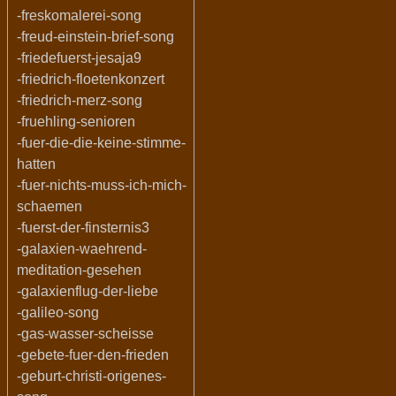
-freskomalerei-song
-freud-einstein-brief-song
-friedefuerst-jesaja9
-friedrich-floetenkonzert
-friedrich-merz-song
-fruehling-senioren
-fuer-die-die-keine-stimme-
hatten
-fuer-nichts-muss-ich-mich-
schaemen
-fuerst-der-finsternis3
-galaxien-waehrend-
meditation-gesehen
-galaxienflug-der-liebe
-galileo-song
-gas-wasser-scheisse
-gebete-fuer-den-frieden
-geburt-christi-origenes-