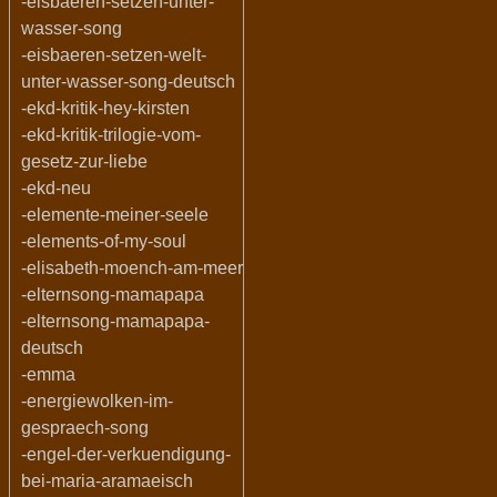
-eisbaeren-setzen-unter-
wasser-song
-eisbaeren-setzen-welt-
unter-wasser-song-deutsch
-ekd-kritik-hey-kirsten
-ekd-kritik-trilogie-vom-
gesetz-zur-liebe
-ekd-neu
-elemente-meiner-seele
-elements-of-my-soul
-elisabeth-moench-am-meer
-elternsong-mamapapa
-elternsong-mamapapa-
deutsch
-emma
-energiewolken-im-
gespraech-song
-engel-der-verkuendigung-
bei-maria-aramaeisch