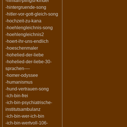
-himfart-pfingst-kinder
-hintergruende-song
-hitler-vor-gott-gleich-song
-hochzeit-zu-kana
-hoehlengleichnis-song
-hoehlengleichnis2
-hoert-ihr-uns-endlich
-hoeschenmaler
-hohelied-der-liebe
-hohelied-der-liebe-30-
sprachen----
-homer-odyssee
-humanismus
-hund-vertrauen-song
-ich-bin-frei
-ich-bin-psychiatrische-
institutsambulanz
-ich-bin-wer-ich-bin
-ich-bin-wertvoll-106-