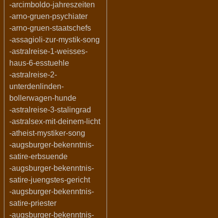
-arcimboldo-jahreszeiten
-arno-gruen-psychiater
-arno-gruen-staatschefs
-assagioli-zur-mystik-song
-astralreise-1-weisses-
haus-6-esstuehle
-astralreise-2-
unterdenlinden-
bollerwagen-hunde
-astralreise-3-stalingrad
-astralsex-mit-deinem-licht
-atheist-mystiker-song
-augsburger-bekenntnis-
satire-erbsuende
-augsburger-bekenntnis-
satire-juengstes-gericht
-augsburger-bekenntnis-
satire-priester
-augsburger-bekenntnis-