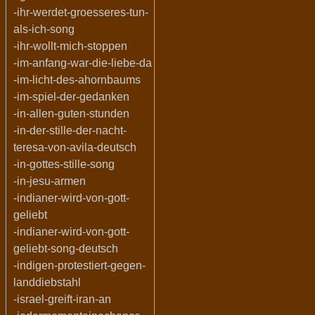
-ihr-werdet-groesseres-tun-
als-ich-song
-ihr-wollt-mich-stoppen
-im-anfang-war-die-liebe-da
-im-licht-des-ahornbaums
-im-spiel-der-gedanken
-in-allen-guten-stunden
-in-der-stille-der-nacht-
teresa-von-avila-deutsch
-in-gottes-stille-song
-in-jesu-armen
-indianer-wird-von-gott-
geliebt
-indianer-wird-von-gott-
geliebt-song-deutsch
-indigen-protestiert-gegen-
landdiebstahl
-israel-greift-iran-an