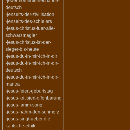
-jedermomenteinechance-
deutsch
-jenseits-der-zivilisation
-jenseits-des-schleiers
-jesus-christus-fuer-alle-
schwarzmagier
-jesus-christus-ist-der-
sieger-bis-heute
-jesus-du-in-mir-ich-in-dir
-jesus-du-in-mir-ich-in-dir-
deutsch
-jesus-du-in-mir-ich-in-dir-
mantra
-jesus-feiert-geburtstag
-jesus-kritisiert-offenbarung
-jesus-lamm-song
-jesus-nahm-den-schmerz
-jesus-singt-ueber die
kantsche-ethik