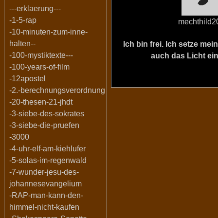
---erklaerung---
-1-5-rap
mechthild2
-10-minuten-zum-inne-
halten--
Ich bin frei. Ich setze m
-100-mystiktexte---
auch das Licht ein
-100-years-of-film
-12apostel
-2.-berechnungsverordnung
-20-thesen-21-jhdt
-3-siebe-des-sokrates
-3-siebe-die-pruefen
-3000
-4-uhr-elf-am-kiehlufer
-5-solas-im-regenwald
-7-wunder-jesu-des-
johannesevangelium
-RAP-man-kann-den-
himmel-nicht-kaufen