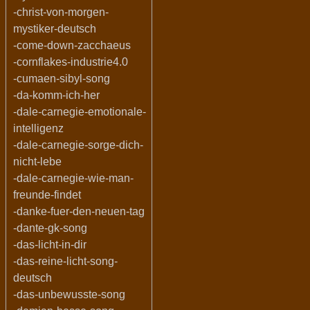
-christ-von-morgen-
mystiker-deutsch
-come-down-zacchaeus
-cornflakes-industrie4.0
-cumaen-sibyl-song
-da-komm-ich-her
-dale-carnegie-emotionale-
intelligenz
-dale-carnegie-sorge-dich-
nicht-lebe
-dale-carnegie-wie-man-
freunde-findet
-danke-fuer-den-neuen-tag
-dante-gk-song
-das-licht-in-dir
-das-reine-licht-song-
deutsch
-das-unbewusste-song