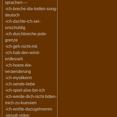
sprachen----
-ich-breche-die-ketten-song-
deutsch
-ich-dachte-ich-sei-
unschuldig
-ich-durchbreche-jede-
grenze
-ich-geh-nicht-mit
-ich-hab-den-wind-
entfesselt
-ich-hoere-die-
veraenderung
-ich-mystikerin
-ich-sende-liebe
-ich-spiel-also-bin-ich
-ich-werde-dich-nicht-bitten-
mich-zu-kuessen
-ich-wollte-dazugehoeren
-ignudi-video