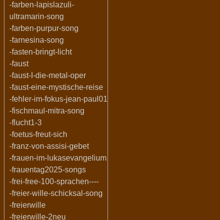
-farben-lapislazuli-
ultramarin-song
-farben-purpur-song
-farnesina-song
-fasten-bringt-licht
-faust
-faust-I-die-metal-oper
-faust-eine-mystische-reise
-fehler-im-fokus-jean-paul01
-fischmaul-mitra-song
-flucht1-3
-foetus-freut-sich
-franz-von-assisi-gebet
-frauen-im-lukasevangelium
-frauentag2025-songs
-frei-free-100-sprachen----
-freier-wille-schicksal-song
-freierwille
-freierwille-2neu