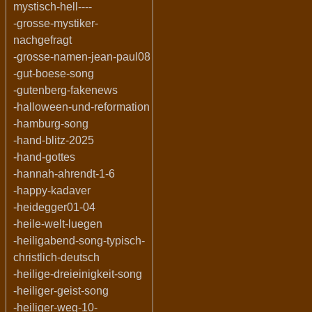
mystisch-hell----
-grosse-mystiker-
nachgefragt
-grosse-namen-jean-paul08
-gut-boese-song
-gutenberg-fakenews
-halloween-und-reformation
-hamburg-song
-hand-blitz-2025
-hand-gottes
-hannah-ahrendt-1-6
-happy-kadaver
-heidegger01-04
-heile-welt-luegen
-heiligabend-song-typisch-
christlich-deutsch
-heilige-dreieinigkeit-song
-heiliger-geist-song
-heiliger-weg-10-