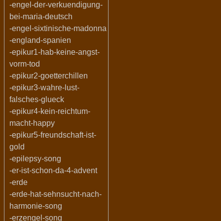
-engel-der-verkuendigung-
bei-maria-deutsch
-engel-sixtinische-madonna
-england-spanien
-epikur1-hab-keine-angst-
vorm-tod
-epikur2-goetterchillen
-epikur3-wahre-lust-
falsches-glueck
-epikur4-kein-reichtum-
macht-happy
-epikur5-freundschaft-ist-
gold
-epilepsy-song
-er-ist-schon-da-4-advent
-erde
-erde-hat-sehnsucht-nach-
harmonie-song
-erzengel-song