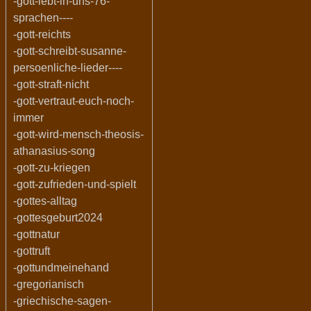
-gott-lebt-in-uns-76-
sprachen----
-gott-reichts
-gott-schreibt-susanne-
persoenliche-lieder----
-gott-straft-nicht
-gott-vertraut-euch-noch-
immer
-gott-wird-mensch-theosis-
athanasius-song
-gott-zu-kriegen
-gott-zufrieden-und-spielt
-gottes-alltag
-gottesgeburt2024
-gottnatur
-gottruft
-gottundmeinehand
-gregorianisch
-griechische-sagen-