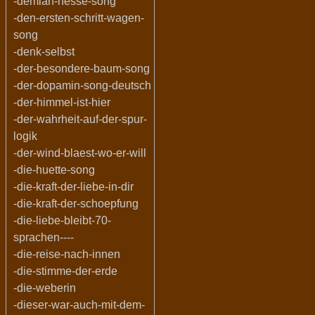
-demian-hesse-song
-den-ersten-schritt-wagen-
song
-denk-selbst
-der-besondere-baum-song
-der-dopamin-song-deutsch
-der-himmel-ist-hier
-der-wahrheit-auf-der-spur-
logik
-der-wind-blaest-wo-er-will
-die-huette-song
-die-kraft-der-liebe-in-dir
-die-kraft-der-schoepfung
-die-liebe-bleibt-70-
sprachen----
-die-reise-nach-innen
-die-stimme-der-erde
-die-weberin
-dieser-war-auch-mit-dem-