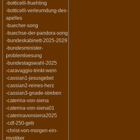
-botticelli-fruehling
-botticelli-verleumdung-des-
apelles
-buecher-song
-buechse-der-pandora-song
-bundeskabinett-2025-2029
-bundesminister-
problemloesung
-bundestagswahl-2025
-caravaggio-trinkt-wein
-cassian1-jesusgebet
-cassian2-reines-herz
-cassian3-gnade-streben
-caterina-von-siena
-caterina-von-siena01
-caterinavonsiena2025
-cdf-250-geb
-christ-von-morgen-ein-
mystiker