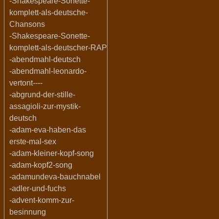
-Shakespeare-Sonette-
komplett-als-deutsche-
Chansons
-Shakespeare-Sonette-
komplett-als-deutscher-RAP
-abendmahl-deutsch
-abendmahl-leonardo-
vertont----
-abgrund-der-stille-
assagioli-zur-mystik-
deutsch
-adam-eva-haben-das
erste-mal-sex
-adam-kleiner-kopf-song
-adam-kopf2-song
-adamundeva-bauchnabel
-adler-und-fuchs
-advent-komm-zur-
besinnung