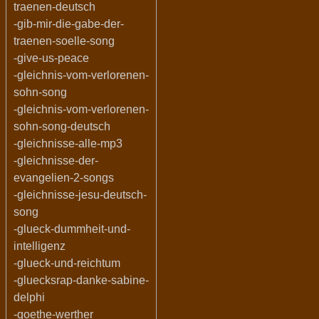
traenen-deutsch
-gib-mir-die-gabe-der-
traenen-soelle-song
-give-us-peace
-gleichnis-vom-verlorenen-
sohn-song
-gleichnis-vom-verlorenen-
sohn-song-deutsch
-gleichnisse-alle-mp3
-gleichnisse-der-
evangelien-2-songs
-gleichnisse-jesu-deutsch-
song
-glueck-dummheit-und-
intelligenz
-glueck-und-reichtum
-gluecksrap-danke-sabine-
delphi
-goethe-werther