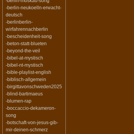
-berlin-moskau-song
-berlin-neukoelln-erwacht-
deutsch
-berlinberlin-
wirfahrennachberlin
-bescheidenheit-song
-beton-statt-blueten
-beyond-the-veil
-bibel-at-mystisch
-bibel-nt-mystisch
-bible-playlist-english
-biblisch-allgemein
-birgittavonschweden2025
-blind-bartimaeus
-blumen-rap
-boccaccio-dekameron-
song
-botschaft-von-jesus-gib-
mir-deinen-schmerz