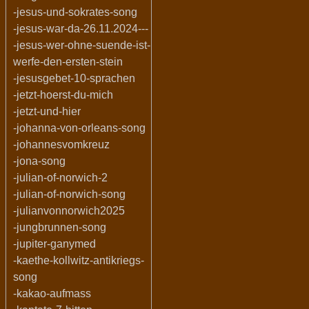
-jesus-und-sokrates-song
-jesus-war-da-26.11.2024---
-jesus-wer-ohne-suende-ist-
werfe-den-ersten-stein
-jesusgebet-10-sprachen
-jetzt-hoerst-du-mich
-jetzt-und-hier
-johanna-von-orleans-song
-johannesvomkreuz
-jona-song
-julian-of-norwich-2
-julian-of-norwich-song
-julianvonnorwich2025
-jungbrunnen-song
-jupiter-ganymed
-kaethe-kollwitz-antikriegs-
song
-kakao-aufmass