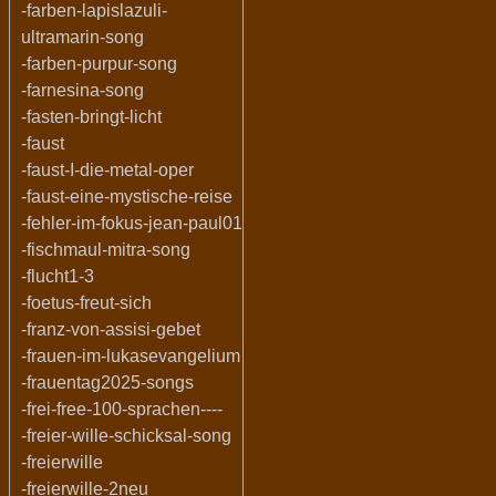
-farben-lapislazuli-
ultramarin-song
-farben-purpur-song
-farnesina-song
-fasten-bringt-licht
-faust
-faust-I-die-metal-oper
-faust-eine-mystische-reise
-fehler-im-fokus-jean-paul01
-fischmaul-mitra-song
-flucht1-3
-foetus-freut-sich
-franz-von-assisi-gebet
-frauen-im-lukasevangelium
-frauentag2025-songs
-frei-free-100-sprachen----
-freier-wille-schicksal-song
-freierwille
-freierwille-2neu