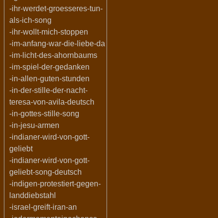
-ihr-werdet-groesseres-tun-
als-ich-song
-ihr-wollt-mich-stoppen
-im-anfang-war-die-liebe-da
-im-licht-des-ahornbaums
-im-spiel-der-gedanken
-in-allen-guten-stunden
-in-der-stille-der-nacht-
teresa-von-avila-deutsch
-in-gottes-stille-song
-in-jesu-armen
-indianer-wird-von-gott-
geliebt
-indianer-wird-von-gott-
geliebt-song-deutsch
-indigen-protestiert-gegen-
landdiebstahl
-israel-greift-iran-an