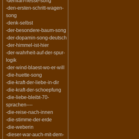
-demian-hesse-song
-den-ersten-schritt-wagen-
song
-denk-selbst
-der-besondere-baum-song
-der-dopamin-song-deutsch
-der-himmel-ist-hier
-der-wahrheit-auf-der-spur-
logik
-der-wind-blaest-wo-er-will
-die-huette-song
-die-kraft-der-liebe-in-dir
-die-kraft-der-schoepfung
-die-liebe-bleibt-70-
sprachen----
-die-reise-nach-innen
-die-stimme-der-erde
-die-weberin
-dieser-war-auch-mit-dem-