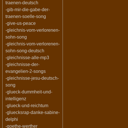
traenen-deutsch
-gib-mir-die-gabe-der-
traenen-soelle-song
-give-us-peace
-gleichnis-vom-verlorenen-
sohn-song
-gleichnis-vom-verlorenen-
sohn-song-deutsch
-gleichnisse-alle-mp3
-gleichnisse-der-
evangelien-2-songs
-gleichnisse-jesu-deutsch-
song
-glueck-dummheit-und-
intelligenz
-glueck-und-reichtum
-gluecksrap-danke-sabine-
delphi
-goethe-werther