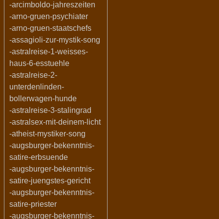
-arcimboldo-jahreszeiten
-arno-gruen-psychiater
-arno-gruen-staatschefs
-assagioli-zur-mystik-song
-astralreise-1-weisses-
haus-6-esstuehle
-astralreise-2-
unterdenlinden-
bollerwagen-hunde
-astralreise-3-stalingrad
-astralsex-mit-deinem-licht
-atheist-mystiker-song
-augsburger-bekenntnis-
satire-erbsuende
-augsburger-bekenntnis-
satire-juengstes-gericht
-augsburger-bekenntnis-
satire-priester
-augsburger-bekenntnis-