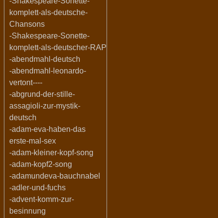
-Shakespeare-Sonette-
komplett-als-deutsche-
Chansons
-Shakespeare-Sonette-
komplett-als-deutscher-RAP
-abendmahl-deutsch
-abendmahl-leonardo-
vertont----
-abgrund-der-stille-
assagioli-zur-mystik-
deutsch
-adam-eva-haben-das
erste-mal-sex
-adam-kleiner-kopf-song
-adam-kopf2-song
-adamundeva-bauchnabel
-adler-und-fuchs
-advent-komm-zur-
besinnung