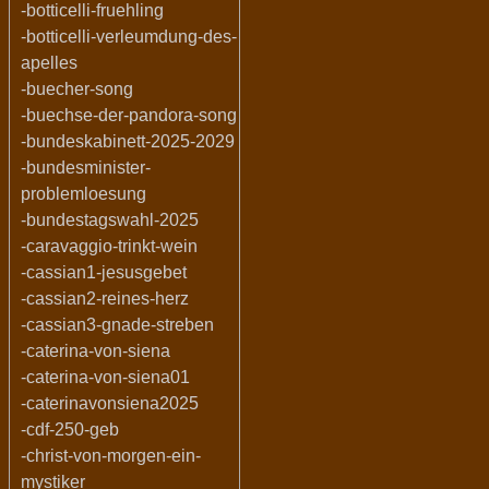
-botticelli-fruehling
-botticelli-verleumdung-des-
apelles
-buecher-song
-buechse-der-pandora-song
-bundeskabinett-2025-2029
-bundesminister-
problemloesung
-bundestagswahl-2025
-caravaggio-trinkt-wein
-cassian1-jesusgebet
-cassian2-reines-herz
-cassian3-gnade-streben
-caterina-von-siena
-caterina-von-siena01
-caterinavonsiena2025
-cdf-250-geb
-christ-von-morgen-ein-
mystiker