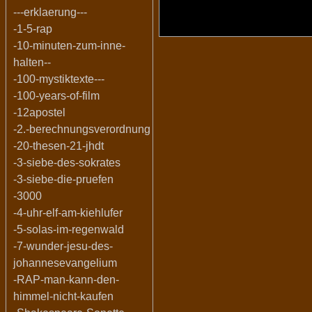
---erklaerung---
-1-5-rap
-10-minuten-zum-inne-
halten--
-100-mystiktexte---
-100-years-of-film
-12apostel
-2.-berechnungsverordnung
-20-thesen-21-jhdt
-3-siebe-des-sokrates
-3-siebe-die-pruefen
-3000
-4-uhr-elf-am-kiehlufer
-5-solas-im-regenwald
-7-wunder-jesu-des-
johannesevangelium
-RAP-man-kann-den-
himmel-nicht-kaufen