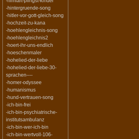
-himfart-pfingst-kinder
-hintergruende-song
-hitler-vor-gott-gleich-song
-hochzeit-zu-kana
-hoehlengleichnis-song
-hoehlengleichnis2
-hoert-ihr-uns-endlich
-hoeschenmaler
-hohelied-der-liebe
-hohelied-der-liebe-30-
sprachen----
-homer-odyssee
-humanismus
-hund-vertrauen-song
-ich-bin-frei
-ich-bin-psychiatrische-
institutsambulanz
-ich-bin-wer-ich-bin
-ich-bin-wertvoll-106-