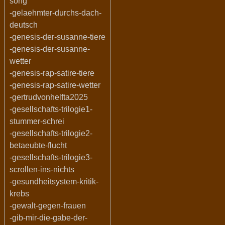
song
-gelaehmter-durchs-dach-
deutsch
-genesis-der-susanne-tiere
-genesis-der-susanne-
wetter
-genesis-rap-satire-tiere
-genesis-rap-satire-wetter
-gertrudvonhelfta2025
-gesellschafts-trilogie1-
stummer-schrei
-gesellschafts-trilogie2-
betaeubte-flucht
-gesellschafts-trilogie3-
scrollen-ins-nichts
-gesundheitsystem-kritik-
krebs
-gewalt-gegen-frauen
-gib-mir-die-gabe-der-