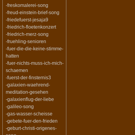
-freskomalerei-song
-freud-einstein-brief-song
-friedefuerst-jesaja9
-friedrich-floetenkonzert
-friedrich-merz-song
-fruehling-senioren
-fuer-die-die-keine-stimme-
hatten
-fuer-nichts-muss-ich-mich-
schaemen
-fuerst-der-finsternis3
-galaxien-waehrend-
meditation-gesehen
-galaxienflug-der-liebe
-galileo-song
-gas-wasser-scheisse
-gebete-fuer-den-frieden
-geburt-christi-origenes-