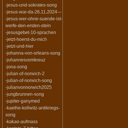
-jesus-und-sokrates-song
-jesus-war-da-26.11.2024---
-jesus-wer-ohne-suende-ist-
werfe-den-ersten-stein
-jesusgebet-10-sprachen
-jetzt-hoerst-du-mich
-jetzt-und-hier
-johanna-von-orleans-song
-johannesvomkreuz
-jona-song
-julian-of-norwich-2
-julian-of-norwich-song
-julianvonnorwich2025
-jungbrunnen-song
-jupiter-ganymed
-kaethe-kollwitz-antikriegs-
song
-kakao-aufmass