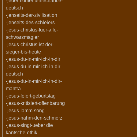
-jedermomenteinechance-
deutsch
-jenseits-der-zivilisation
-jenseits-des-schleiers
-jesus-christus-fuer-alle-
schwarzmagier
-jesus-christus-ist-der-
sieger-bis-heute
-jesus-du-in-mir-ich-in-dir
-jesus-du-in-mir-ich-in-dir-
deutsch
-jesus-du-in-mir-ich-in-dir-
mantra
-jesus-feiert-geburtstag
-jesus-kritisiert-offenbarung
-jesus-lamm-song
-jesus-nahm-den-schmerz
-jesus-singt-ueber die
kantsche-ethik