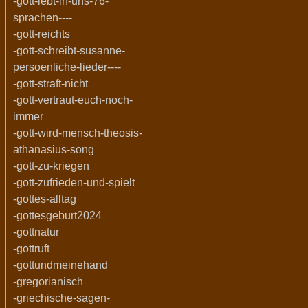
-gott-lebt-in-uns-76-
sprachen----
-gott-reichts
-gott-schreibt-susanne-
persoenliche-lieder----
-gott-straft-nicht
-gott-vertraut-euch-noch-
immer
-gott-wird-mensch-theosis-
athanasius-song
-gott-zu-kriegen
-gott-zufrieden-und-spielt
-gottes-alltag
-gottesgeburt2024
-gottnatur
-gottruft
-gottundmeinehand
-gregorianisch
-griechische-sagen-