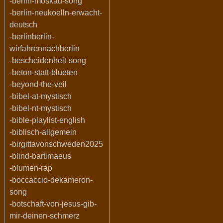
-berlin-moskau-song
-berlin-neukoelln-erwacht-
deutsch
-berlinberlin-
wirfahrennachberlin
-bescheidenheit-song
-beton-statt-blueten
-beyond-the-veil
-bibel-at-mystisch
-bibel-nt-mystisch
-bible-playlist-english
-biblisch-allgemein
-birgittavonschweden2025
-blind-bartimaeus
-blumen-rap
-boccaccio-dekameron-
song
-botschaft-von-jesus-gib-
mir-deinen-schmerz