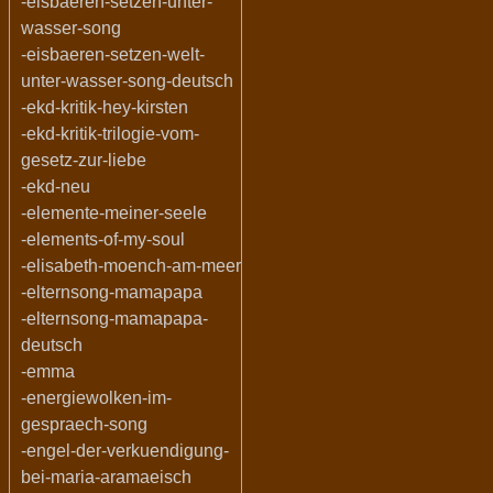
-eisbaeren-setzen-unter-
wasser-song
-eisbaeren-setzen-welt-
unter-wasser-song-deutsch
-ekd-kritik-hey-kirsten
-ekd-kritik-trilogie-vom-
gesetz-zur-liebe
-ekd-neu
-elemente-meiner-seele
-elements-of-my-soul
-elisabeth-moench-am-meer
-elternsong-mamapapa
-elternsong-mamapapa-
deutsch
-emma
-energiewolken-im-
gespraech-song
-engel-der-verkuendigung-
bei-maria-aramaeisch