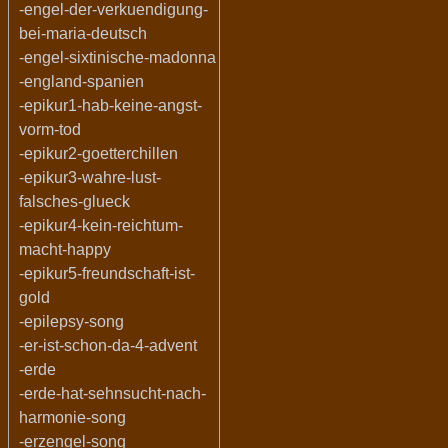
-engel-der-verkuendigung-
bei-maria-deutsch
-engel-sixtinische-madonna
-england-spanien
-epikur1-hab-keine-angst-
vorm-tod
-epikur2-goetterchillen
-epikur3-wahre-lust-
falsches-glueck
-epikur4-kein-reichtum-
macht-happy
-epikur5-freundschaft-ist-
gold
-epilepsy-song
-er-ist-schon-da-4-advent
-erde
-erde-hat-sehnsucht-nach-
harmonie-song
-erzengel-song