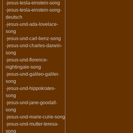
-jesus-tesla-einstein-song
-jesus-tesla-einstein-song-
deutsch
-jesus-und-ada-lovelace-
song
-jesus-und-carl-benz-song
-jesus-und-charles-darwin-
song
-jesus-und-florence-
nightingale-song
-jesus-und-galileo-galilei-
song
-jesus-und-hippokrates-
song
-jesus-und-jane-goodall-
song
-jesus-und-marie-curie-song
-jesus-und-mutter-teresa-
song