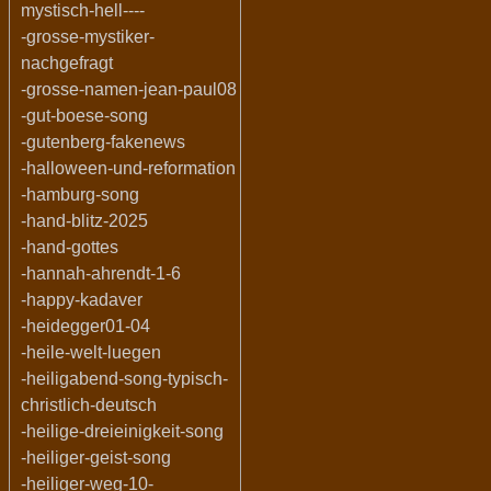
mystisch-hell----
-grosse-mystiker-
nachgefragt
-grosse-namen-jean-paul08
-gut-boese-song
-gutenberg-fakenews
-halloween-und-reformation
-hamburg-song
-hand-blitz-2025
-hand-gottes
-hannah-ahrendt-1-6
-happy-kadaver
-heidegger01-04
-heile-welt-luegen
-heiligabend-song-typisch-
christlich-deutsch
-heilige-dreieinigkeit-song
-heiliger-geist-song
-heiliger-weg-10-