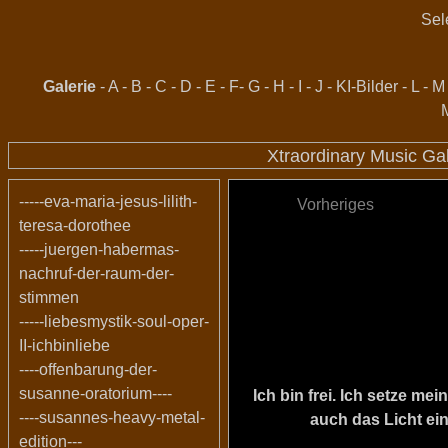
Sel
Galerie
-
A
-
B
-
C
-
D
-
E
-
F
-
G
-
H
-
I
-
J
-
KI-Bilder
-
L
-
M
Xtraordinary Music Ga
-----eva-maria-jesus-lilith-
Vorheriges
teresa-dorothee
-----juergen-habermas-
nachruf-der-raum-der-
stimmen
-----liebesmystik-soul-oper-
II-ichbinliebe
----offenbarung-der-
susanne-oratorium----
Ich bin frei. Ich setze m
----susannes-heavy-metal-
auch das Licht ein
edition---