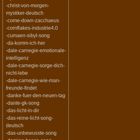
-christ-von-morgen-
mystiker-deutsch
-come-down-zacchaeus
-cornflakes-industrie4.0
-cumaen-sibyl-song
-da-komm-ich-her
-dale-carnegie-emotionale-
intelligenz
-dale-carnegie-sorge-dich-
nicht-lebe
-dale-carnegie-wie-man-
freunde-findet
-danke-fuer-den-neuen-tag
-dante-gk-song
-das-licht-in-dir
-das-reine-licht-song-
deutsch
-das-unbewusste-song