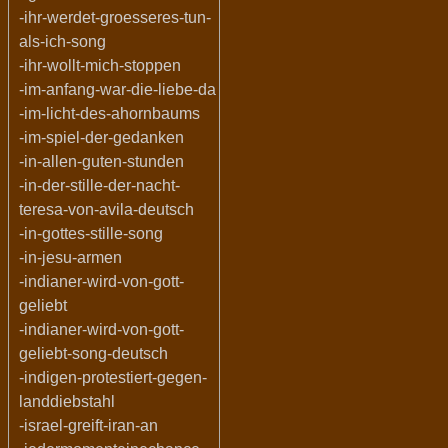
-ihr-werdet-groesseres-tun-
als-ich-song
-ihr-wollt-mich-stoppen
-im-anfang-war-die-liebe-da
-im-licht-des-ahornbaums
-im-spiel-der-gedanken
-in-allen-guten-stunden
-in-der-stille-der-nacht-
teresa-von-avila-deutsch
-in-gottes-stille-song
-in-jesu-armen
-indianer-wird-von-gott-
geliebt
-indianer-wird-von-gott-
geliebt-song-deutsch
-indigen-protestiert-gegen-
landdiebstahl
-israel-greift-iran-an