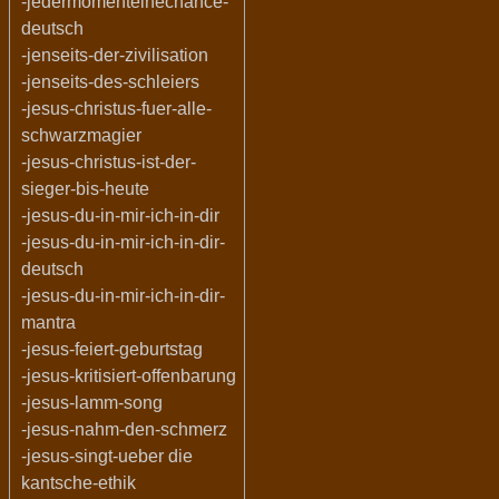
-jedermomenteinechance-
deutsch
-jenseits-der-zivilisation
-jenseits-des-schleiers
-jesus-christus-fuer-alle-
schwarzmagier
-jesus-christus-ist-der-
sieger-bis-heute
-jesus-du-in-mir-ich-in-dir
-jesus-du-in-mir-ich-in-dir-
deutsch
-jesus-du-in-mir-ich-in-dir-
mantra
-jesus-feiert-geburtstag
-jesus-kritisiert-offenbarung
-jesus-lamm-song
-jesus-nahm-den-schmerz
-jesus-singt-ueber die
kantsche-ethik