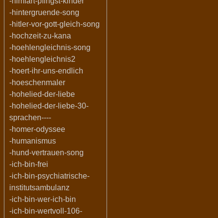
-himfart-pfingst-kinder
-hintergruende-song
-hitler-vor-gott-gleich-song
-hochzeit-zu-kana
-hoehlengleichnis-song
-hoehlengleichnis2
-hoert-ihr-uns-endlich
-hoeschenmaler
-hohelied-der-liebe
-hohelied-der-liebe-30-
sprachen----
-homer-odyssee
-humanismus
-hund-vertrauen-song
-ich-bin-frei
-ich-bin-psychiatrische-
institutsambulanz
-ich-bin-wer-ich-bin
-ich-bin-wertvoll-106-