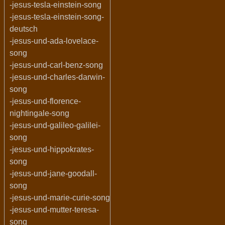
-jesus-tesla-einstein-song
-jesus-tesla-einstein-song-
deutsch
-jesus-und-ada-lovelace-
song
-jesus-und-carl-benz-song
-jesus-und-charles-darwin-
song
-jesus-und-florence-
nightingale-song
-jesus-und-galileo-galilei-
song
-jesus-und-hippokrates-
song
-jesus-und-jane-goodall-
song
-jesus-und-marie-curie-song
-jesus-und-mutter-teresa-
song