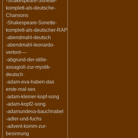
-Shakespeare-Sonette-
komplett-als-deutsche-
Chansons
-Shakespeare-Sonette-
komplett-als-deutscher-RAP
-abendmahl-deutsch
-abendmahl-leonardo-
vertont----
-abgrund-der-stille-
assagioli-zur-mystik-
deutsch
-adam-eva-haben-das
erste-mal-sex
-adam-kleiner-kopf-song
-adam-kopf2-song
-adamundeva-bauchnabel
-adler-und-fuchs
-advent-komm-zur-
besinnung