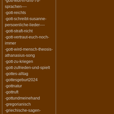
-gott-lebt-in-uns-76-
sprachen----
-gott-reichts
-gott-schreibt-susanne-
persoenliche-lieder----
-gott-straft-nicht
-gott-vertraut-euch-noch-
immer
-gott-wird-mensch-theosis-
athanasius-song
-gott-zu-kriegen
-gott-zufrieden-und-spielt
-gottes-alltag
-gottesgeburt2024
-gottnatur
-gottruft
-gottundmeinehand
-gregorianisch
-griechische-sagen-