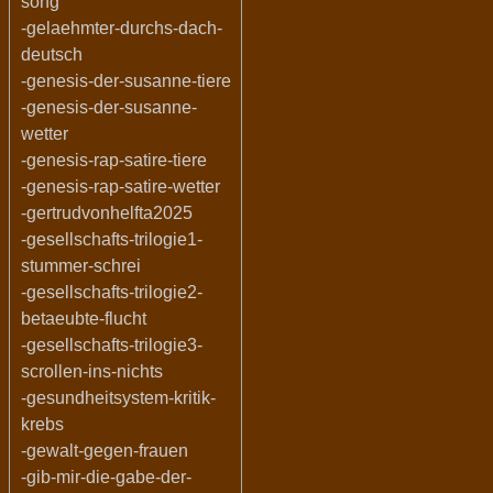
song
-gelaehmter-durchs-dach-
deutsch
-genesis-der-susanne-tiere
-genesis-der-susanne-
wetter
-genesis-rap-satire-tiere
-genesis-rap-satire-wetter
-gertrudvonhelfta2025
-gesellschafts-trilogie1-
stummer-schrei
-gesellschafts-trilogie2-
betaeubte-flucht
-gesellschafts-trilogie3-
scrollen-ins-nichts
-gesundheitsystem-kritik-
krebs
-gewalt-gegen-frauen
-gib-mir-die-gabe-der-