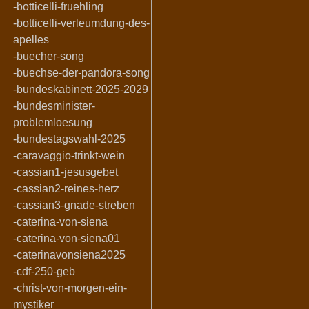
-botticelli-fruehling
-botticelli-verleumdung-des-
apelles
-buecher-song
-buechse-der-pandora-song
-bundeskabinett-2025-2029
-bundesminister-
problemloesung
-bundestagswahl-2025
-caravaggio-trinkt-wein
-cassian1-jesusgebet
-cassian2-reines-herz
-cassian3-gnade-streben
-caterina-von-siena
-caterina-von-siena01
-caterinavonsiena2025
-cdf-250-geb
-christ-von-morgen-ein-
mystiker