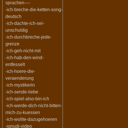
sprachen----
-ich-breche-die-ketten-song-
deutsch
-ich-dachte-ich-sei-
unschuldig
-ich-durchbreche-jede-
grenze
-ich-geh-nicht-mit
-ich-hab-den-wind-
entfesselt
-ich-hoere-die-
veraenderung
-ich-mystikerin
-ich-sende-liebe
-ich-spiel-also-bin-ich
-ich-werde-dich-nicht-bitten-
mich-zu-kuessen
-ich-wollte-dazugehoeren
-ignudi-video