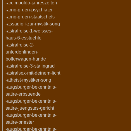
-arcimboldo-jahreszeiten
-arno-gruen-psychiater
-arno-gruen-staatschefs
-assagioli-zur-mystik-song
-astralreise-1-weisses-
haus-6-esstuehle
-astralreise-2-
unterdenlinden-
bollerwagen-hunde
-astralreise-3-stalingrad
-astralsex-mit-deinem-licht
-atheist-mystiker-song
-augsburger-bekenntnis-
satire-erbsuende
-augsburger-bekenntnis-
satire-juengstes-gericht
-augsburger-bekenntnis-
satire-priester
-augsburger-bekenntnis-