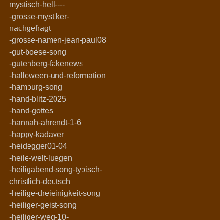
mystisch-hell----
-grosse-mystiker-
nachgefragt
-grosse-namen-jean-paul08
-gut-boese-song
-gutenberg-fakenews
-halloween-und-reformation
-hamburg-song
-hand-blitz-2025
-hand-gottes
-hannah-ahrendt-1-6
-happy-kadaver
-heidegger01-04
-heile-welt-luegen
-heiligabend-song-typisch-
christlich-deutsch
-heilige-dreieinigkeit-song
-heiliger-geist-song
-heiliger-weg-10-