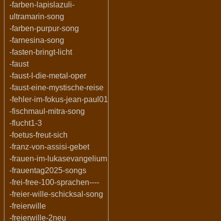
-farben-lapislazuli-
ultramarin-song
-farben-purpur-song
-farnesina-song
-fasten-bringt-licht
-faust
-faust-I-die-metal-oper
-faust-eine-mystische-reise
-fehler-im-fokus-jean-paul01
-fischmaul-mitra-song
-flucht1-3
-foetus-freut-sich
-franz-von-assisi-gebet
-frauen-im-lukasevangelium
-frauentag2025-songs
-frei-free-100-sprachen----
-freier-wille-schicksal-song
-freierwille
-freierwille-2neu