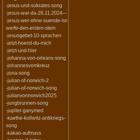
-jesus-und-sokrates-song
-jesus-war-da-26.11.2024---
-jesus-wer-ohne-suende-ist-
werfe-den-ersten-stein
-jesusgebet-10-sprachen
-jetzt-hoerst-du-mich
-jetzt-und-hier
-johanna-von-orleans-song
-johannesvomkreuz
-jona-song
-julian-of-norwich-2
-julian-of-norwich-song
-julianvonnorwich2025
-jungbrunnen-song
-jupiter-ganymed
-kaethe-kollwitz-antikriegs-
song
-kakao-aufmass