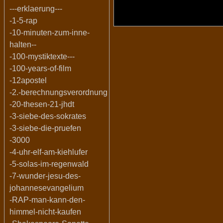
---erklaerung---
-1-5-rap
-10-minuten-zum-inne-
halten--
-100-mystiktexte---
-100-years-of-film
-12apostel
-2.-berechnungsverordnung
-20-thesen-21-jhdt
-3-siebe-des-sokrates
-3-siebe-die-pruefen
-3000
-4-uhr-elf-am-kiehlufer
-5-solas-im-regenwald
-7-wunder-jesu-des-
johannesevangelium
-RAP-man-kann-den-
himmel-nicht-kaufen