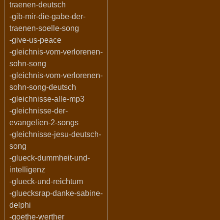
traenen-deutsch
-gib-mir-die-gabe-der-
traenen-soelle-song
-give-us-peace
-gleichnis-vom-verlorenen-
sohn-song
-gleichnis-vom-verlorenen-
sohn-song-deutsch
-gleichnisse-alle-mp3
-gleichnisse-der-
evangelien-2-songs
-gleichnisse-jesu-deutsch-
song
-glueck-dummheit-und-
intelligenz
-glueck-und-reichtum
-gluecksrap-danke-sabine-
delphi
-goethe-werther