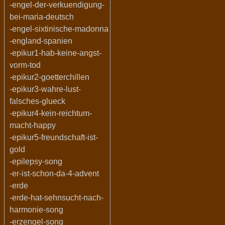
-engel-der-verkuendigung-
bei-maria-deutsch
-engel-sixtinische-madonna
-england-spanien
-epikur1-hab-keine-angst-
vorm-tod
-epikur2-goetterchillen
-epikur3-wahre-lust-
falsches-glueck
-epikur4-kein-reichtum-
macht-happy
-epikur5-freundschaft-ist-
gold
-epilepsy-song
-er-ist-schon-da-4-advent
-erde
-erde-hat-sehnsucht-nach-
harmonie-song
-erzengel-song