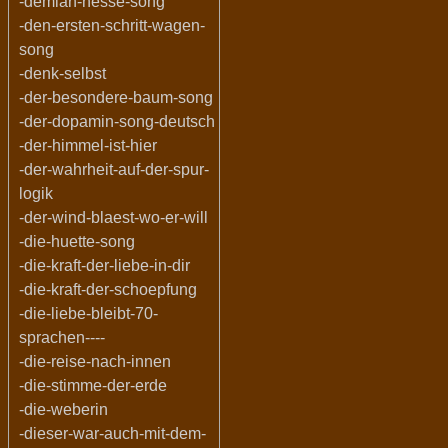
-demian-hesse-song
-den-ersten-schritt-wagen-
song
-denk-selbst
-der-besondere-baum-song
-der-dopamin-song-deutsch
-der-himmel-ist-hier
-der-wahrheit-auf-der-spur-
logik
-der-wind-blaest-wo-er-will
-die-huette-song
-die-kraft-der-liebe-in-dir
-die-kraft-der-schoepfung
-die-liebe-bleibt-70-
sprachen----
-die-reise-nach-innen
-die-stimme-der-erde
-die-weberin
-dieser-war-auch-mit-dem-