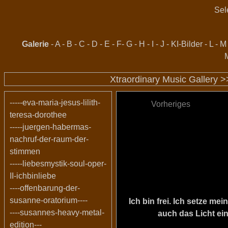
Sel
Galerie
-
A
-
B
-
C
-
D
-
E
-
F
-
G
-
H
-
I
-
J
-
KI-Bilder
-
L
-
M
Xtraordinary Music Gallery 
-----eva-maria-jesus-lilith-
Vorheriges
teresa-dorothee
-----juergen-habermas-
nachruf-der-raum-der-
stimmen
-----liebesmystik-soul-oper-
II-ichbinliebe
----offenbarung-der-
susanne-oratorium----
Ich bin frei. Ich setze m
----susannes-heavy-metal-
auch das Licht ein
edition---