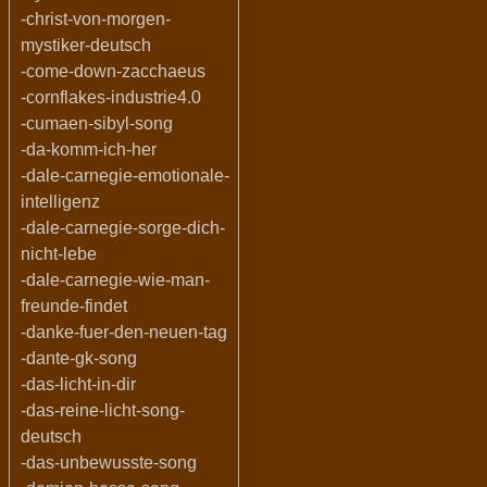
-christ-von-morgen-
mystiker-deutsch
-come-down-zacchaeus
-cornflakes-industrie4.0
-cumaen-sibyl-song
-da-komm-ich-her
-dale-carnegie-emotionale-
intelligenz
-dale-carnegie-sorge-dich-
nicht-lebe
-dale-carnegie-wie-man-
freunde-findet
-danke-fuer-den-neuen-tag
-dante-gk-song
-das-licht-in-dir
-das-reine-licht-song-
deutsch
-das-unbewusste-song