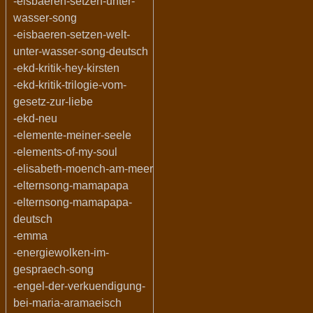
-eisbaeren-setzen-unter-
wasser-song
-eisbaeren-setzen-welt-
unter-wasser-song-deutsch
-ekd-kritik-hey-kirsten
-ekd-kritik-trilogie-vom-
gesetz-zur-liebe
-ekd-neu
-elemente-meiner-seele
-elements-of-my-soul
-elisabeth-moench-am-meer
-elternsong-mamapapa
-elternsong-mamapapa-
deutsch
-emma
-energiewolken-im-
gespraech-song
-engel-der-verkuendigung-
bei-maria-aramaeisch