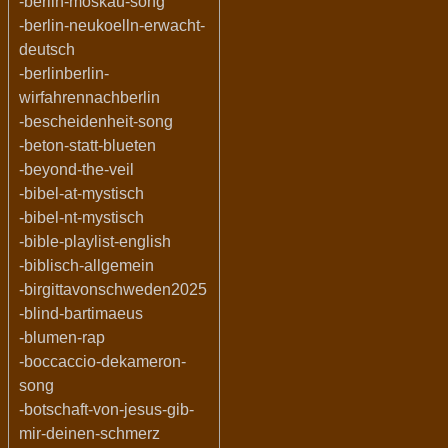
-berlin-moskau-song
-berlin-neukoelln-erwacht-
deutsch
-berlinberlin-
wirfahrennachberlin
-bescheidenheit-song
-beton-statt-blueten
-beyond-the-veil
-bibel-at-mystisch
-bibel-nt-mystisch
-bible-playlist-english
-biblisch-allgemein
-birgittavonschweden2025
-blind-bartimaeus
-blumen-rap
-boccaccio-dekameron-
song
-botschaft-von-jesus-gib-
mir-deinen-schmerz