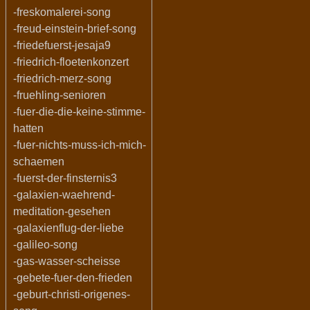
-freskomalerei-song
-freud-einstein-brief-song
-friedefuerst-jesaja9
-friedrich-floetenkonzert
-friedrich-merz-song
-fruehling-senioren
-fuer-die-die-keine-stimme-
hatten
-fuer-nichts-muss-ich-mich-
schaemen
-fuerst-der-finsternis3
-galaxien-waehrend-
meditation-gesehen
-galaxienflug-der-liebe
-galileo-song
-gas-wasser-scheisse
-gebete-fuer-den-frieden
-geburt-christi-origenes-