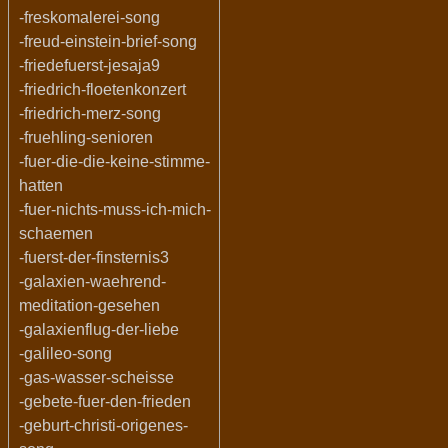
-freskomalerei-song
-freud-einstein-brief-song
-friedefuerst-jesaja9
-friedrich-floetenkonzert
-friedrich-merz-song
-fruehling-senioren
-fuer-die-die-keine-stimme-
hatten
-fuer-nichts-muss-ich-mich-
schaemen
-fuerst-der-finsternis3
-galaxien-waehrend-
meditation-gesehen
-galaxienflug-der-liebe
-galileo-song
-gas-wasser-scheisse
-gebete-fuer-den-frieden
-geburt-christi-origenes-