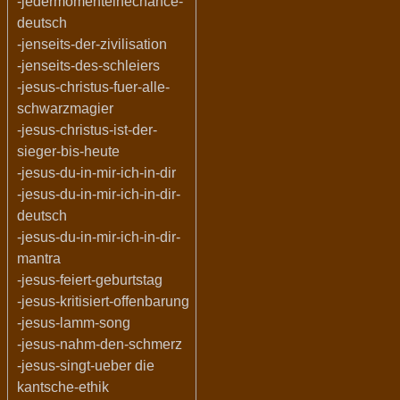
-jedermomenteinechance-
deutsch
-jenseits-der-zivilisation
-jenseits-des-schleiers
-jesus-christus-fuer-alle-
schwarzmagier
-jesus-christus-ist-der-
sieger-bis-heute
-jesus-du-in-mir-ich-in-dir
-jesus-du-in-mir-ich-in-dir-
deutsch
-jesus-du-in-mir-ich-in-dir-
mantra
-jesus-feiert-geburtstag
-jesus-kritisiert-offenbarung
-jesus-lamm-song
-jesus-nahm-den-schmerz
-jesus-singt-ueber die
kantsche-ethik