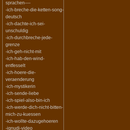
sprachen----
-ich-breche-die-ketten-song-
deutsch
-ich-dachte-ich-sei-
unschuldig
-ich-durchbreche-jede-
grenze
-ich-geh-nicht-mit
-ich-hab-den-wind-
entfesselt
-ich-hoere-die-
veraenderung
-ich-mystikerin
-ich-sende-liebe
-ich-spiel-also-bin-ich
-ich-werde-dich-nicht-bitten-
mich-zu-kuessen
-ich-wollte-dazugehoeren
-ignudi-video