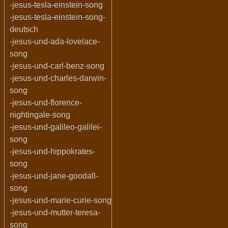
-jesus-tesla-einstein-song
-jesus-tesla-einstein-song-
deutsch
-jesus-und-ada-lovelace-
song
-jesus-und-carl-benz-song
-jesus-und-charles-darwin-
song
-jesus-und-florence-
nightingale-song
-jesus-und-galileo-galilei-
song
-jesus-und-hippokrates-
song
-jesus-und-jane-goodall-
song
-jesus-und-marie-curie-song
-jesus-und-mutter-teresa-
song