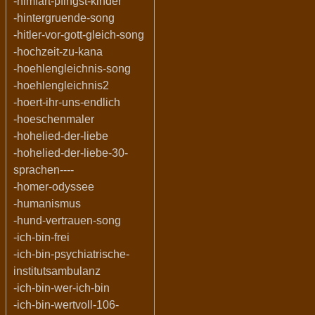
-himfart-pfingst-kinder
-hintergruende-song
-hitler-vor-gott-gleich-song
-hochzeit-zu-kana
-hoehlengleichnis-song
-hoehlengleichnis2
-hoert-ihr-uns-endlich
-hoeschenmaler
-hohelied-der-liebe
-hohelied-der-liebe-30-
sprachen----
-homer-odyssee
-humanismus
-hund-vertrauen-song
-ich-bin-frei
-ich-bin-psychiatrische-
institutsambulanz
-ich-bin-wer-ich-bin
-ich-bin-wertvoll-106-