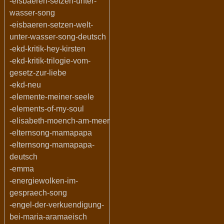
-eisbaeren-setzen-unter-
wasser-song
-eisbaeren-setzen-welt-
unter-wasser-song-deutsch
-ekd-kritik-hey-kirsten
-ekd-kritik-trilogie-vom-
gesetz-zur-liebe
-ekd-neu
-elemente-meiner-seele
-elements-of-my-soul
-elisabeth-moench-am-meer
-elternsong-mamapapa
-elternsong-mamapapa-
deutsch
-emma
-energiewolken-im-
gespraech-song
-engel-der-verkuendigung-
bei-maria-aramaeisch