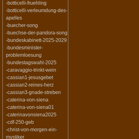
-botticelli-fruehling
-botticelli-verleumdung-des-
apelles
-buecher-song
-buechse-der-pandora-song
-bundeskabinett-2025-2029
-bundesminister-
problemloesung
-bundestagswahl-2025
-caravaggio-trinkt-wein
-cassian1-jesusgebet
-cassian2-reines-herz
-cassian3-gnade-streben
-caterina-von-siena
-caterina-von-siena01
-caterinavonsiena2025
-cdf-250-geb
-christ-von-morgen-ein-
mystiker