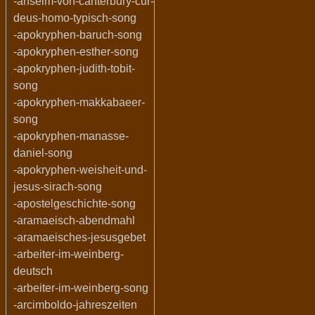
-anselm-von-canterbury-cur-
deus-homo-typisch-song
-apokryphen-baruch-song
-apokryphen-esther-song
-apokryphen-judith-tobit-
song
-apokryphen-makkabaeer-
song
-apokryphen-manasse-
daniel-song
-apokryphen-weisheit-und-
jesus-sirach-song
-apostelgeschichte-song
-aramaeisch-abendmahl
-aramaeisches-jesusgebet
-arbeiter-im-weinberg-
deutsch
-arbeiter-im-weinberg-song
-arcimboldo-jahreszeiten