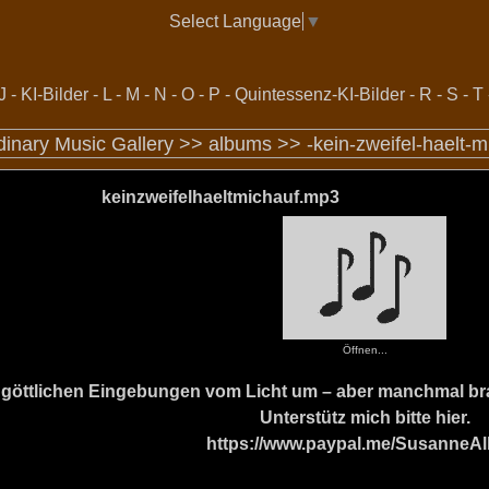
Select Language
▼
J
-
KI-Bilder
-
L
-
M
-
N
-
O
-
P
-
Quintessenz-KI-Bilder
-
R
-
S
-
T
dinary Music Gallery >>
albums
>>
-kein-zweifel-haelt-m
keinzweifelhaeltmichauf.mp3
Öffnen...
ine göttlichen Eingebungen vom Licht um – aber manchmal b
Unterstütz mich bitte hier.
https://www.paypal.me/SusanneAl