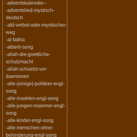
-adventskalender--
-adventslied-mystisch-
deutsch
-afd-verbot-oder-mystischer-
weg
-al-fatiha
-alberti-song
-allah-die-goettliche-
schutzmacht
-allah-schuetzt-vor-
daemonen
-alle-(einige)-politiker-engl-
song
-alle-insekten-engl-song
-alle-jungen-maenner-engl-
song
-alle-kinder-engl-song
-alle-menschen-ohne-
behinderung-engl-song