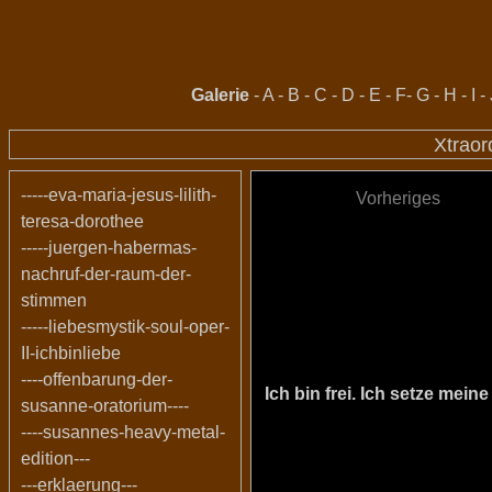
Galerie
-
A
-
B
-
C
-
D
-
E
-
F
-
G
-
H
-
I
-
Xtraor
-----eva-maria-jesus-lilith-
Vorheriges
teresa-dorothee
-----juergen-habermas-
nachruf-der-raum-der-
stimmen
-----liebesmystik-soul-oper-
II-ichbinliebe
----offenbarung-der-
Ich bin frei. Ich setze me
susanne-oratorium----
----susannes-heavy-metal-
edition---
---erklaerung---