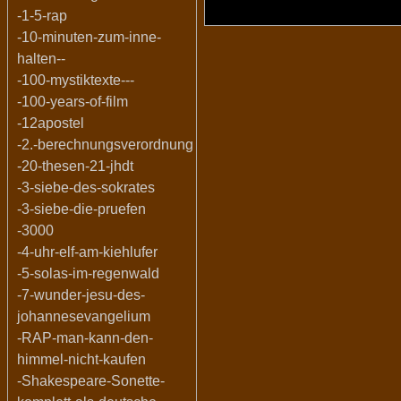
-1-5-rap
-10-minuten-zum-inne-
halten--
-100-mystiktexte---
-100-years-of-film
-12apostel
-2.-berechnungsverordnung
-20-thesen-21-jhdt
-3-siebe-des-sokrates
-3-siebe-die-pruefen
-3000
-4-uhr-elf-am-kiehlufer
-5-solas-im-regenwald
-7-wunder-jesu-des-
johannesevangelium
-RAP-man-kann-den-
himmel-nicht-kaufen
-Shakespeare-Sonette-