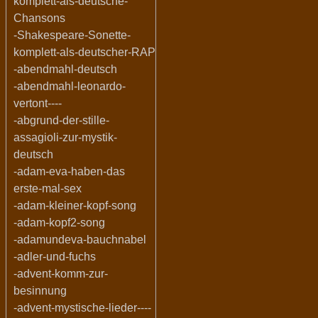
komplett-als-deutsche-
Chansons
-Shakespeare-Sonette-
komplett-als-deutscher-RAP
-abendmahl-deutsch
-abendmahl-leonardo-
vertont----
-abgrund-der-stille-
assagioli-zur-mystik-
deutsch
-adam-eva-haben-das
erste-mal-sex
-adam-kleiner-kopf-song
-adam-kopf2-song
-adamundeva-bauchnabel
-adler-und-fuchs
-advent-komm-zur-
besinnung
-advent-mystische-lieder----