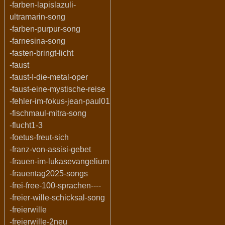
-farben-lapislazuli-
ultramarin-song
-farben-purpur-song
-farnesina-song
-fasten-bringt-licht
-faust
-faust-I-die-metal-oper
-faust-eine-mystische-reise
-fehler-im-fokus-jean-paul01
-fischmaul-mitra-song
-flucht1-3
-foetus-freut-sich
-franz-von-assisi-gebet
-frauen-im-lukasevangelium
-frauentag2025-songs
-frei-free-100-sprachen----
-freier-wille-schicksal-song
-freierwille
-freierwille-2neu