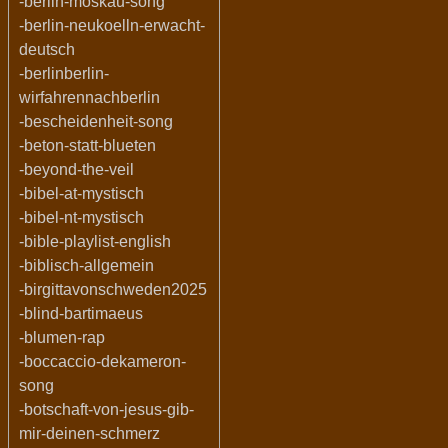
-berlin-moskau-song
-berlin-neukoelln-erwacht-
deutsch
-berlinberlin-
wirfahrennachberlin
-bescheidenheit-song
-beton-statt-blueten
-beyond-the-veil
-bibel-at-mystisch
-bibel-nt-mystisch
-bible-playlist-english
-biblisch-allgemein
-birgittavonschweden2025
-blind-bartimaeus
-blumen-rap
-boccaccio-dekameron-
song
-botschaft-von-jesus-gib-
mir-deinen-schmerz