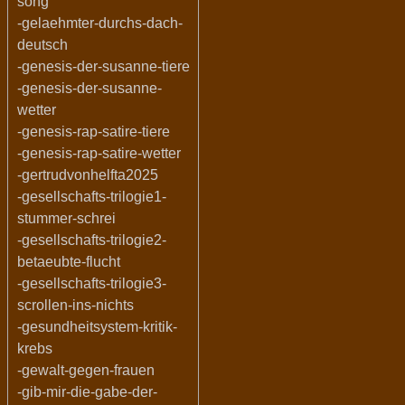
song
-gelaehmter-durchs-dach-
deutsch
-genesis-der-susanne-tiere
-genesis-der-susanne-
wetter
-genesis-rap-satire-tiere
-genesis-rap-satire-wetter
-gertrudvonhelfta2025
-gesellschafts-trilogie1-
stummer-schrei
-gesellschafts-trilogie2-
betaeubte-flucht
-gesellschafts-trilogie3-
scrollen-ins-nichts
-gesundheitsystem-kritik-
krebs
-gewalt-gegen-frauen
-gib-mir-die-gabe-der-