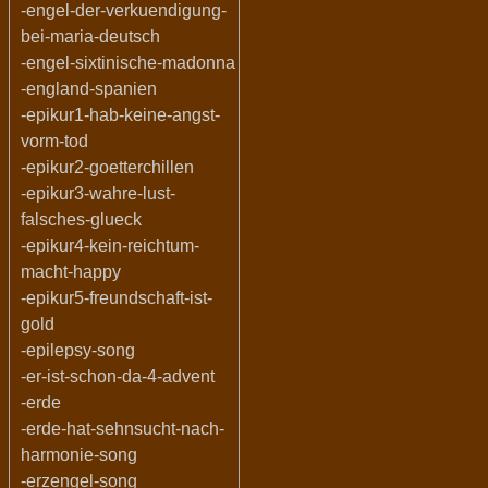
-engel-der-verkuendigung-
bei-maria-deutsch
-engel-sixtinische-madonna
-england-spanien
-epikur1-hab-keine-angst-
vorm-tod
-epikur2-goetterchillen
-epikur3-wahre-lust-
falsches-glueck
-epikur4-kein-reichtum-
macht-happy
-epikur5-freundschaft-ist-
gold
-epilepsy-song
-er-ist-schon-da-4-advent
-erde
-erde-hat-sehnsucht-nach-
harmonie-song
-erzengel-song