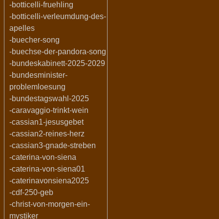
-botticelli-fruehling
-botticelli-verleumdung-des-
apelles
-buecher-song
-buechse-der-pandora-song
-bundeskabinett-2025-2029
-bundesminister-
problemloesung
-bundestagswahl-2025
-caravaggio-trinkt-wein
-cassian1-jesusgebet
-cassian2-reines-herz
-cassian3-gnade-streben
-caterina-von-siena
-caterina-von-siena01
-caterinavonsiena2025
-cdf-250-geb
-christ-von-morgen-ein-
mystiker