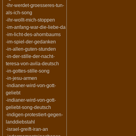
-ihr-werdet-groesseres-tun-
als-ich-song
-ihr-wollt-mich-stoppen
-im-anfang-war-die-liebe-da
-im-licht-des-ahornbaums
-im-spiel-der-gedanken
-in-allen-guten-stunden
-in-der-stille-der-nacht-
teresa-von-avila-deutsch
-in-gottes-stille-song
-in-jesu-armen
-indianer-wird-von-gott-
geliebt
-indianer-wird-von-gott-
geliebt-song-deutsch
-indigen-protestiert-gegen-
landdiebstahl
-israel-greift-iran-an