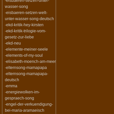
-eisbaeren-setzen-unter-
wasser-song
-eisbaeren-setzen-welt-
unter-wasser-song-deutsch
-ekd-kritik-hey-kirsten
-ekd-kritik-trilogie-vom-
gesetz-zur-liebe
-ekd-neu
-elemente-meiner-seele
-elements-of-my-soul
-elisabeth-moench-am-meer
-elternsong-mamapapa
-elternsong-mamapapa-
deutsch
-emma
-energiewolken-im-
gespraech-song
-engel-der-verkuendigung-
bei-maria-aramaeisch