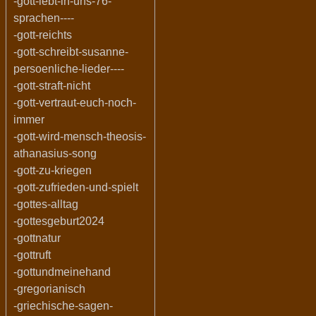
-gott-lebt-in-uns-76-
sprachen----
-gott-reichts
-gott-schreibt-susanne-
persoenliche-lieder----
-gott-straft-nicht
-gott-vertraut-euch-noch-
immer
-gott-wird-mensch-theosis-
athanasius-song
-gott-zu-kriegen
-gott-zufrieden-und-spielt
-gottes-alltag
-gottesgeburt2024
-gottnatur
-gottruft
-gottundmeinehand
-gregorianisch
-griechische-sagen-