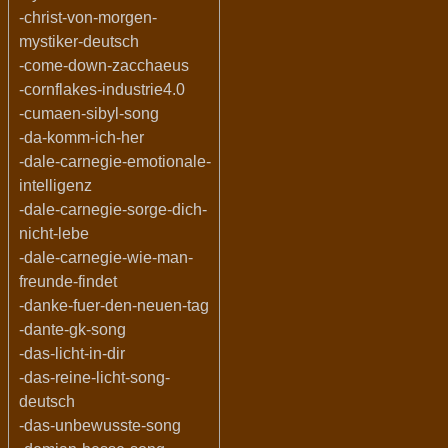
-christ-von-morgen-
mystiker-deutsch
-come-down-zacchaeus
-cornflakes-industrie4.0
-cumaen-sibyl-song
-da-komm-ich-her
-dale-carnegie-emotionale-
intelligenz
-dale-carnegie-sorge-dich-
nicht-lebe
-dale-carnegie-wie-man-
freunde-findet
-danke-fuer-den-neuen-tag
-dante-gk-song
-das-licht-in-dir
-das-reine-licht-song-
deutsch
-das-unbewusste-song