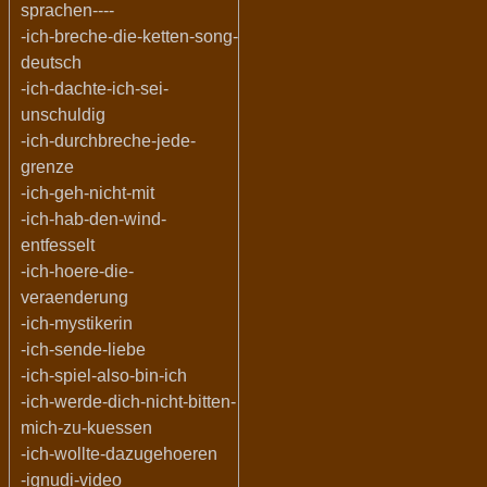
sprachen----
-ich-breche-die-ketten-song-
deutsch
-ich-dachte-ich-sei-
unschuldig
-ich-durchbreche-jede-
grenze
-ich-geh-nicht-mit
-ich-hab-den-wind-
entfesselt
-ich-hoere-die-
veraenderung
-ich-mystikerin
-ich-sende-liebe
-ich-spiel-also-bin-ich
-ich-werde-dich-nicht-bitten-
mich-zu-kuessen
-ich-wollte-dazugehoeren
-ignudi-video