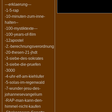
---erklaerung---
-1-5-rap
-10-minuten-zum-inne-
halten--
-100-mystiktexte---
-100-years-of-film
-12apostel
-2.-berechnungsverordnung
-20-thesen-21-jhdt
-3-siebe-des-sokrates
-3-siebe-die-pruefen
-3000
-4-uhr-elf-am-kiehlufer
-5-solas-im-regenwald
-7-wunder-jesu-des-
johannesevangelium
-RAP-man-kann-den-
himmel-nicht-kaufen