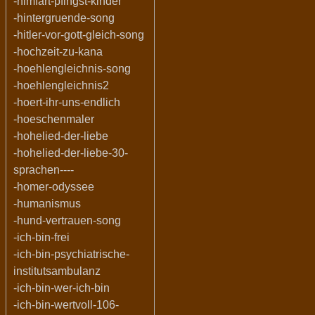
-himfart-pfingst-kinder
-hintergruende-song
-hitler-vor-gott-gleich-song
-hochzeit-zu-kana
-hoehlengleichnis-song
-hoehlengleichnis2
-hoert-ihr-uns-endlich
-hoeschenmaler
-hohelied-der-liebe
-hohelied-der-liebe-30-
sprachen----
-homer-odyssee
-humanismus
-hund-vertrauen-song
-ich-bin-frei
-ich-bin-psychiatrische-
institutsambulanz
-ich-bin-wer-ich-bin
-ich-bin-wertvoll-106-