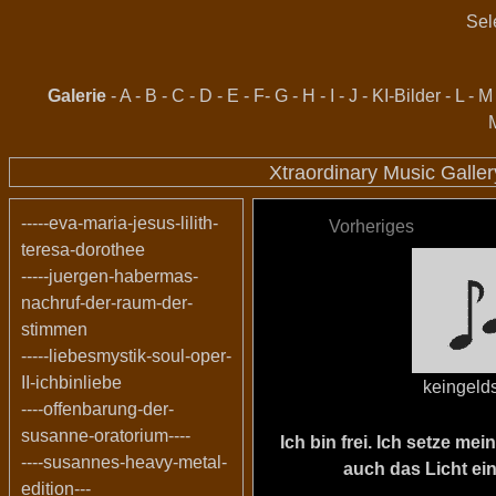
Sel
Galerie
-
A
-
B
-
C
-
D
-
E
-
F
-
G
-
H
-
I
-
J
-
KI-Bilder
-
L
-
M
Xtraordinary Music Galle
-----eva-maria-jesus-lilith-
Vorheriges
teresa-dorothee
-----juergen-habermas-
nachruf-der-raum-der-
stimmen
-----liebesmystik-soul-oper-
II-ichbinliebe
keingeld
----offenbarung-der-
susanne-oratorium----
Ich bin frei. Ich setze m
----susannes-heavy-metal-
auch das Licht ein
edition---