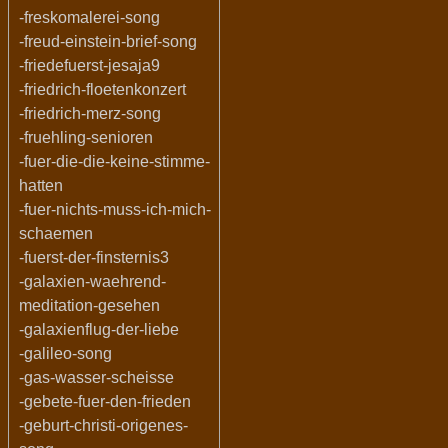
-freskomalerei-song
-freud-einstein-brief-song
-friedefuerst-jesaja9
-friedrich-floetenkonzert
-friedrich-merz-song
-fruehling-senioren
-fuer-die-die-keine-stimme-
hatten
-fuer-nichts-muss-ich-mich-
schaemen
-fuerst-der-finsternis3
-galaxien-waehrend-
meditation-gesehen
-galaxienflug-der-liebe
-galileo-song
-gas-wasser-scheisse
-gebete-fuer-den-frieden
-geburt-christi-origenes-