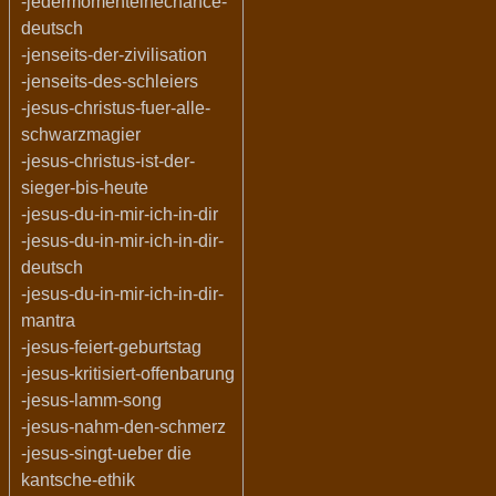
-jedermomenteinechance-
deutsch
-jenseits-der-zivilisation
-jenseits-des-schleiers
-jesus-christus-fuer-alle-
schwarzmagier
-jesus-christus-ist-der-
sieger-bis-heute
-jesus-du-in-mir-ich-in-dir
-jesus-du-in-mir-ich-in-dir-
deutsch
-jesus-du-in-mir-ich-in-dir-
mantra
-jesus-feiert-geburtstag
-jesus-kritisiert-offenbarung
-jesus-lamm-song
-jesus-nahm-den-schmerz
-jesus-singt-ueber die
kantsche-ethik