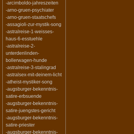
-arcimboldo-jahreszeiten
-arno-gruen-psychiater
-arno-gruen-staatschefs
-assagioli-zur-mystik-song
-astralreise-1-weisses-
haus-6-esstuehle
-astralreise-2-
unterdenlinden-
bollerwagen-hunde
-astralreise-3-stalingrad
-astralsex-mit-deinem-licht
-atheist-mystiker-song
-augsburger-bekenntnis-
satire-erbsuende
-augsburger-bekenntnis-
satire-juengstes-gericht
-augsburger-bekenntnis-
satire-priester
-augsburger-bekenntnis-