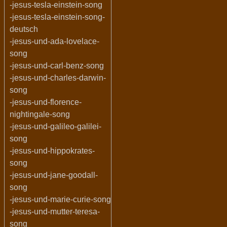
-jesus-tesla-einstein-song
-jesus-tesla-einstein-song-
deutsch
-jesus-und-ada-lovelace-
song
-jesus-und-carl-benz-song
-jesus-und-charles-darwin-
song
-jesus-und-florence-
nightingale-song
-jesus-und-galileo-galilei-
song
-jesus-und-hippokrates-
song
-jesus-und-jane-goodall-
song
-jesus-und-marie-curie-song
-jesus-und-mutter-teresa-
song