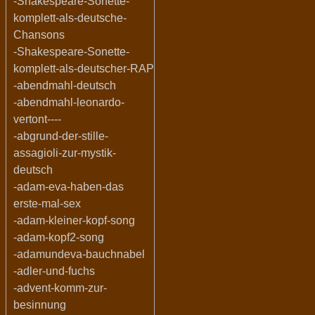
-Shakespeare-Sonette-
komplett-als-deutsche-
Chansons
-Shakespeare-Sonette-
komplett-als-deutscher-RAP
-abendmahl-deutsch
-abendmahl-leonardo-
vertont----
-abgrund-der-stille-
assagioli-zur-mystik-
deutsch
-adam-eva-haben-das
erste-mal-sex
-adam-kleiner-kopf-song
-adam-kopf2-song
-adamundeva-bauchnabel
-adler-und-fuchs
-advent-komm-zur-
besinnung