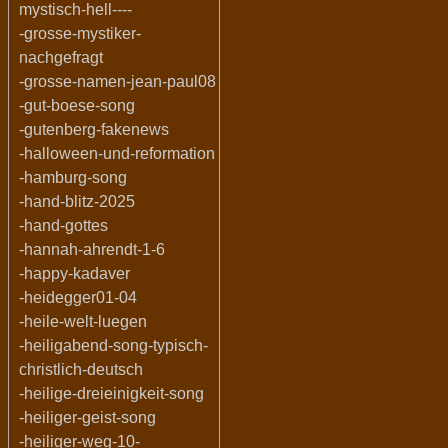
mystisch-hell----
-grosse-mystiker-
nachgefragt
-grosse-namen-jean-paul08
-gut-boese-song
-gutenberg-fakenews
-halloween-und-reformation
-hamburg-song
-hand-blitz-2025
-hand-gottes
-hannah-ahrendt-1-6
-happy-kadaver
-heidegger01-04
-heile-welt-luegen
-heiligabend-song-typisch-
christlich-deutsch
-heilige-dreieinigkeit-song
-heiliger-geist-song
-heiliger-weg-10-