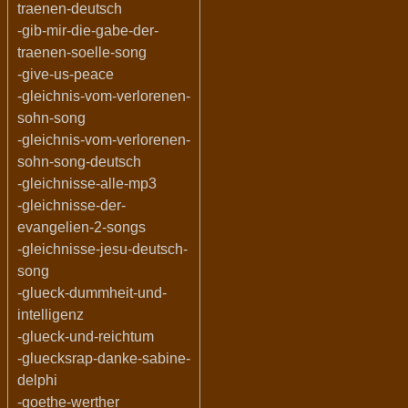
traenen-deutsch
-gib-mir-die-gabe-der-
traenen-soelle-song
-give-us-peace
-gleichnis-vom-verlorenen-
sohn-song
-gleichnis-vom-verlorenen-
sohn-song-deutsch
-gleichnisse-alle-mp3
-gleichnisse-der-
evangelien-2-songs
-gleichnisse-jesu-deutsch-
song
-glueck-dummheit-und-
intelligenz
-glueck-und-reichtum
-gluecksrap-danke-sabine-
delphi
-goethe-werther