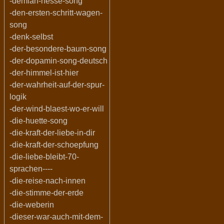
-demian-hesse-song
-den-ersten-schritt-wagen-
song
-denk-selbst
-der-besondere-baum-song
-der-dopamin-song-deutsch
-der-himmel-ist-hier
-der-wahrheit-auf-der-spur-
logik
-der-wind-blaest-wo-er-will
-die-huette-song
-die-kraft-der-liebe-in-dir
-die-kraft-der-schoepfung
-die-liebe-bleibt-70-
sprachen----
-die-reise-nach-innen
-die-stimme-der-erde
-die-weberin
-dieser-war-auch-mit-dem-