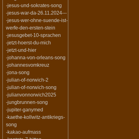
-jesus-und-sokrates-song
-jesus-war-da-26.11.2024---
-jesus-wer-ohne-suende-ist-
werfe-den-ersten-stein
-jesusgebet-10-sprachen
-jetzt-hoerst-du-mich
-jetzt-und-hier
-johanna-von-orleans-song
-johannesvomkreuz
-jona-song
-julian-of-norwich-2
-julian-of-norwich-song
-julianvonnorwich2025
-jungbrunnen-song
-jupiter-ganymed
-kaethe-kollwitz-antikriegs-
song
-kakao-aufmass