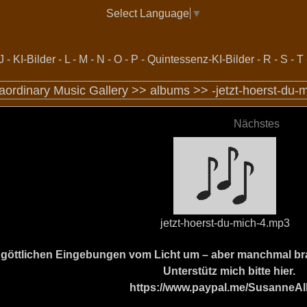
Select Language
▼
J
-
KI-Bilder
-
L
-
M
-
N
-
O
-
P
-
Quintessenz-KI-Bilder
-
R
-
S
-
T
aordinary Music Gallery >>
albums
>>
-jetzt-hoerst-du-
Nächstes
jetzt-hoerst-du-mich-4.mp3
ine göttlichen Eingebungen vom Licht um – aber manchmal b
Unterstütz mich bitte hier.
https://www.paypal.me/SusanneAl