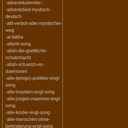
-adventskalender--
-adventslied-mystisch-
deutsch
-afd-verbot-oder-mystischer-
weg
-al-fatiha
-alberti-song
-allah-die-goettliche-
schutzmacht
-allah-schuetzt-vor-
daemonen
-alle-(einige)-politiker-engl-
song
-alle-insekten-engl-song
-alle-jungen-maenner-engl-
song
-alle-kinder-engl-song
-alle-menschen-ohne-
behinderung-engl-song