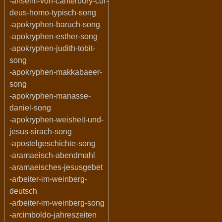
-anselm-von-canterbury-cur-
deus-homo-typisch-song
-apokryphen-baruch-song
-apokryphen-esther-song
-apokryphen-judith-tobit-
song
-apokryphen-makkabaeer-
song
-apokryphen-manasse-
daniel-song
-apokryphen-weisheit-und-
jesus-sirach-song
-apostelgeschichte-song
-aramaeisch-abendmahl
-aramaeisches-jesusgebet
-arbeiter-im-weinberg-
deutsch
-arbeiter-im-weinberg-song
-arcimboldo-jahreszeiten