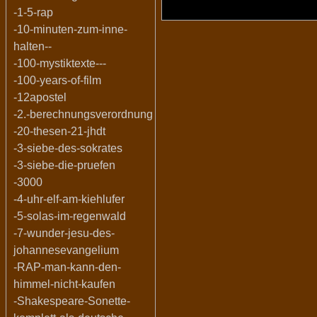
-1-5-rap
-10-minuten-zum-inne-
halten--
-100-mystiktexte---
-100-years-of-film
-12apostel
-2.-berechnungsverordnung
-20-thesen-21-jhdt
-3-siebe-des-sokrates
-3-siebe-die-pruefen
-3000
-4-uhr-elf-am-kiehlufer
-5-solas-im-regenwald
-7-wunder-jesu-des-
johannesevangelium
-RAP-man-kann-den-
himmel-nicht-kaufen
-Shakespeare-Sonette-