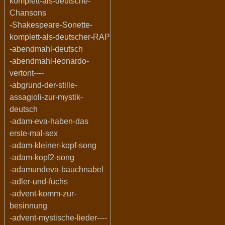
komplett-als-deutsche-
Chansons
-Shakespeare-Sonette-
komplett-als-deutscher-RAP
-abendmahl-deutsch
-abendmahl-leonardo-
vertont----
-abgrund-der-stille-
assagioli-zur-mystik-
deutsch
-adam-eva-haben-das
erste-mal-sex
-adam-kleiner-kopf-song
-adam-kopf2-song
-adamundeva-bauchnabel
-adler-und-fuchs
-advent-komm-zur-
besinnung
-advent-mystische-lieder----