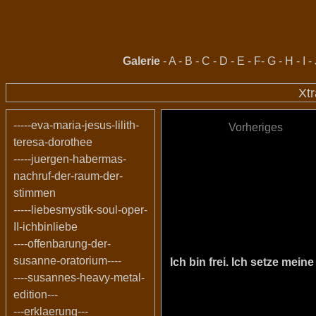
Galerie
-
A
-
B
-
C
-
D
-
E
-
F
-
G
-
H
-
I
-
Xtr
-----eva-maria-jesus-lilith-
Vorheriges
teresa-dorothee
-----juergen-habermas-
nachruf-der-raum-der-
stimmen
-----liebesmystik-soul-oper-
II-ichbinliebe
----offenbarung-der-
susanne-oratorium----
Ich bin frei. Ich setze me
----susannes-heavy-metal-
edition---
---erklaerung---