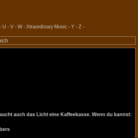
-
U
-
V
-
W
-
Xtraordinary Music
-
Y
-
Z
-
mich
raucht auch das Licht eine Kaffeekasse. Wenn du kannst:
bers