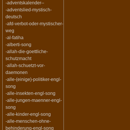
-adventskalender--
-adventslied-mystisch-
deutsch
-afd-verbot-oder-mystischer-
weg
-al-fatiha
-alberti-song
-allah-die-goettliche-
schutzmacht
-allah-schuetzt-vor-
daemonen
-alle-(einige)-politiker-engl-
song
-alle-insekten-engl-song
-alle-jungen-maenner-engl-
song
-alle-kinder-engl-song
-alle-menschen-ohne-
behinderung-engl-song