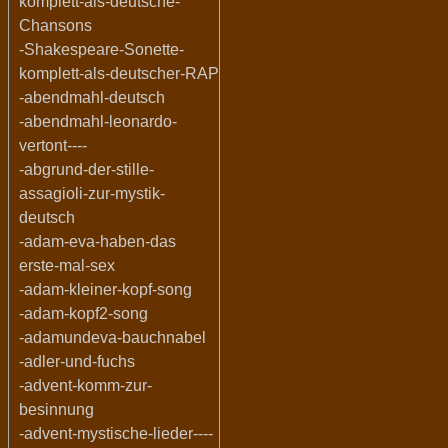
komplett-als-deutsche-
Chansons
-Shakespeare-Sonette-
komplett-als-deutscher-RAP
-abendmahl-deutsch
-abendmahl-leonardo-
vertont----
-abgrund-der-stille-
assagioli-zur-mystik-
deutsch
-adam-eva-haben-das
erste-mal-sex
-adam-kleiner-kopf-song
-adam-kopf2-song
-adamundeva-bauchnabel
-adler-und-fuchs
-advent-komm-zur-
besinnung
-advent-mystische-lieder----