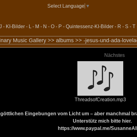
Select Language
▼
J
-
KI-Bilder
-
L
-
M
-
N
-
O
-
P
-
Quintessenz-KI-Bilder
-
R
-
S
-
T
inary Music Gallery >>
albums
>>
-jesus-und-ada-lovel
Nächstes
ThreadsofCreation.mp3
ine göttlichen Eingebungen vom Licht um – aber manchmal b
Unterstütz mich bitte hier.
https://www.paypal.me/SusanneAl