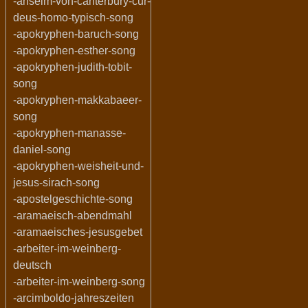
-anselm-von-canterbury-cur-
deus-homo-typisch-song
-apokryphen-baruch-song
-apokryphen-esther-song
-apokryphen-judith-tobit-
song
-apokryphen-makkabaeer-
song
-apokryphen-manasse-
daniel-song
-apokryphen-weisheit-und-
jesus-sirach-song
-apostelgeschichte-song
-aramaeisch-abendmahl
-aramaeisches-jesusgebet
-arbeiter-im-weinberg-
deutsch
-arbeiter-im-weinberg-song
-arcimboldo-jahreszeiten