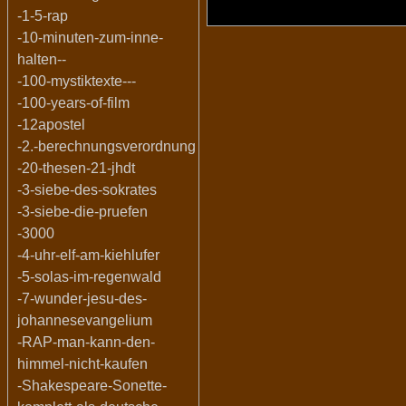
-1-5-rap
-10-minuten-zum-inne-
halten--
-100-mystiktexte---
-100-years-of-film
-12apostel
-2.-berechnungsverordnung
-20-thesen-21-jhdt
-3-siebe-des-sokrates
-3-siebe-die-pruefen
-3000
-4-uhr-elf-am-kiehlufer
-5-solas-im-regenwald
-7-wunder-jesu-des-
johannesevangelium
-RAP-man-kann-den-
himmel-nicht-kaufen
-Shakespeare-Sonette-