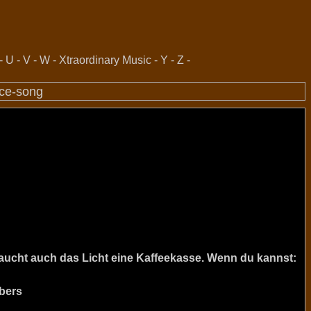
-
U
-
V
-
W
-
Xtraordinary Music
-
Y
-
Z
-
ace-song
raucht auch das Licht eine Kaffeekasse. Wenn du kannst:
bers