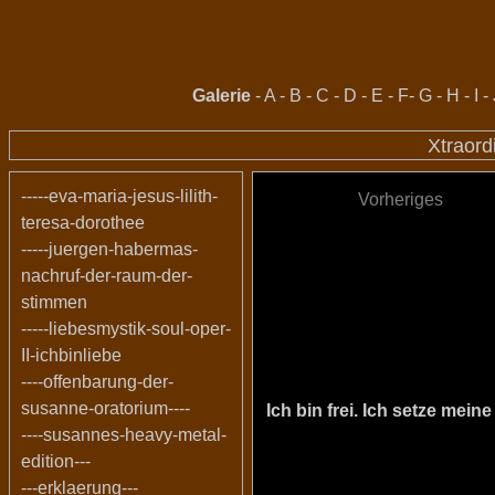
Galerie
-
A
-
B
-
C
-
D
-
E
-
F
-
G
-
H
-
I
-
Xtraord
-----eva-maria-jesus-lilith-
Vorheriges
teresa-dorothee
-----juergen-habermas-
nachruf-der-raum-der-
stimmen
-----liebesmystik-soul-oper-
II-ichbinliebe
----offenbarung-der-
susanne-oratorium----
Ich bin frei. Ich setze me
----susannes-heavy-metal-
edition---
---erklaerung---