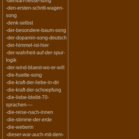
-demian-hesse-song
-den-ersten-schritt-wagen-
song
-denk-selbst
-der-besondere-baum-song
-der-dopamin-song-deutsch
-der-himmel-ist-hier
-der-wahrheit-auf-der-spur-
logik
-der-wind-blaest-wo-er-will
-die-huette-song
-die-kraft-der-liebe-in-dir
-die-kraft-der-schoepfung
-die-liebe-bleibt-70-
sprachen----
-die-reise-nach-innen
-die-stimme-der-erde
-die-weberin
-dieser-war-auch-mit-dem-