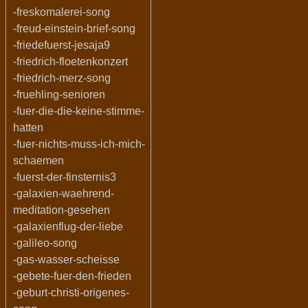
-freskomalerei-song
-freud-einstein-brief-song
-friedefuerst-jesaja9
-friedrich-floetenkonzert
-friedrich-merz-song
-fruehling-senioren
-fuer-die-die-keine-stimme-
hatten
-fuer-nichts-muss-ich-mich-
schaemen
-fuerst-der-finsternis3
-galaxien-waehrend-
meditation-gesehen
-galaxienflug-der-liebe
-galileo-song
-gas-wasser-scheisse
-gebete-fuer-den-frieden
-geburt-christi-origenes-