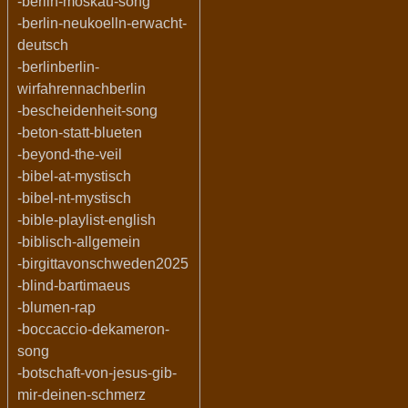
-berlin-moskau-song
-berlin-neukoelln-erwacht-
deutsch
-berlinberlin-
wirfahrennachberlin
-bescheidenheit-song
-beton-statt-blueten
-beyond-the-veil
-bibel-at-mystisch
-bibel-nt-mystisch
-bible-playlist-english
-biblisch-allgemein
-birgittavonschweden2025
-blind-bartimaeus
-blumen-rap
-boccaccio-dekameron-
song
-botschaft-von-jesus-gib-
mir-deinen-schmerz