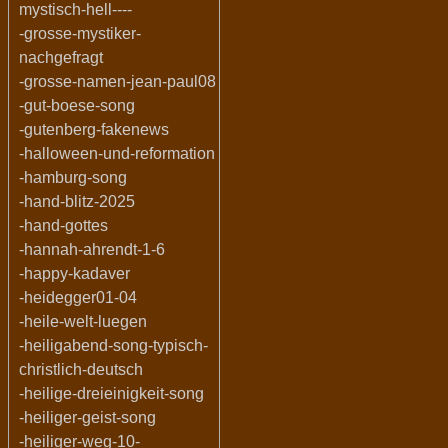
mystisch-hell----
-grosse-mystiker-
nachgefragt
-grosse-namen-jean-paul08
-gut-boese-song
-gutenberg-fakenews
-halloween-und-reformation
-hamburg-song
-hand-blitz-2025
-hand-gottes
-hannah-ahrendt-1-6
-happy-kadaver
-heidegger01-04
-heile-welt-luegen
-heiligabend-song-typisch-
christlich-deutsch
-heilige-dreieinigkeit-song
-heiliger-geist-song
-heiliger-weg-10-