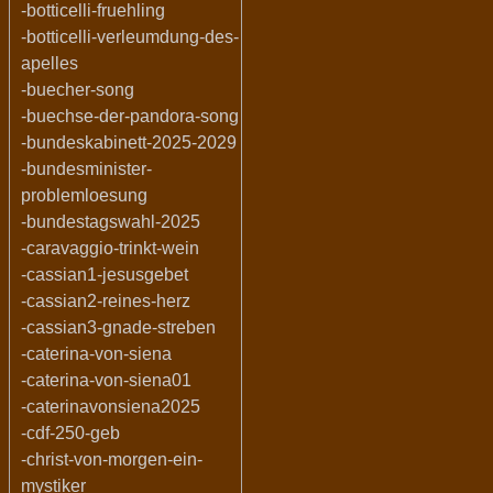
-botticelli-fruehling
-botticelli-verleumdung-des-
apelles
-buecher-song
-buechse-der-pandora-song
-bundeskabinett-2025-2029
-bundesminister-
problemloesung
-bundestagswahl-2025
-caravaggio-trinkt-wein
-cassian1-jesusgebet
-cassian2-reines-herz
-cassian3-gnade-streben
-caterina-von-siena
-caterina-von-siena01
-caterinavonsiena2025
-cdf-250-geb
-christ-von-morgen-ein-
mystiker