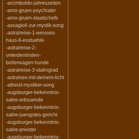
-arcimboldo-jahreszeiten
-arno-gruen-psychiater
-arno-gruen-staatschefs
-assagioli-zur-mystik-song
-astralreise-1-weisses-
haus-6-esstuehle
-astralreise-2-
unterdenlinden-
bollerwagen-hunde
-astralreise-3-stalingrad
-astralsex-mit-deinem-licht
-atheist-mystiker-song
-augsburger-bekenntnis-
satire-erbsuende
-augsburger-bekenntnis-
satire-juengstes-gericht
-augsburger-bekenntnis-
satire-priester
-augsburger-bekenntnis-