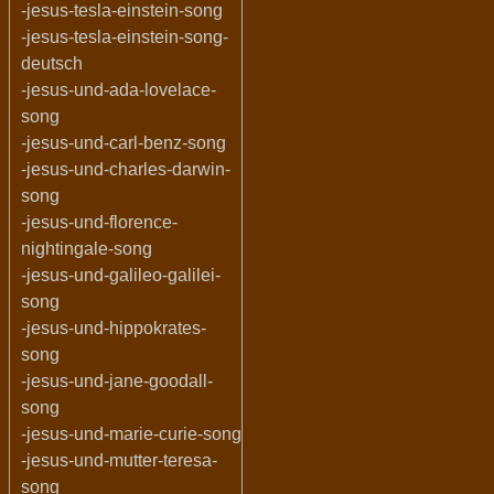
-jesus-tesla-einstein-song
-jesus-tesla-einstein-song-
deutsch
-jesus-und-ada-lovelace-
song
-jesus-und-carl-benz-song
-jesus-und-charles-darwin-
song
-jesus-und-florence-
nightingale-song
-jesus-und-galileo-galilei-
song
-jesus-und-hippokrates-
song
-jesus-und-jane-goodall-
song
-jesus-und-marie-curie-song
-jesus-und-mutter-teresa-
song