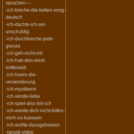
sprachen----
-ich-breche-die-ketten-song-
deutsch
-ich-dachte-ich-sei-
unschuldig
-ich-durchbreche-jede-
grenze
-ich-geh-nicht-mit
-ich-hab-den-wind-
entfesselt
-ich-hoere-die-
veraenderung
-ich-mystikerin
-ich-sende-liebe
-ich-spiel-also-bin-ich
-ich-werde-dich-nicht-bitten-
mich-zu-kuessen
-ich-wollte-dazugehoeren
-ignudi-video