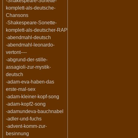
-Shakespeare-Sonette-
komplett-als-deutsche-
Chansons
-Shakespeare-Sonette-
komplett-als-deutscher-RAP
-abendmahl-deutsch
-abendmahl-leonardo-
vertont----
-abgrund-der-stille-
assagioli-zur-mystik-
deutsch
-adam-eva-haben-das
erste-mal-sex
-adam-kleiner-kopf-song
-adam-kopf2-song
-adamundeva-bauchnabel
-adler-und-fuchs
-advent-komm-zur-
besinnung