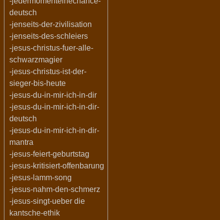
-jedermomenteinechance-
deutsch
-jenseits-der-zivilisation
-jenseits-des-schleiers
-jesus-christus-fuer-alle-
schwarzmagier
-jesus-christus-ist-der-
sieger-bis-heute
-jesus-du-in-mir-ich-in-dir
-jesus-du-in-mir-ich-in-dir-
deutsch
-jesus-du-in-mir-ich-in-dir-
mantra
-jesus-feiert-geburtstag
-jesus-kritisiert-offenbarung
-jesus-lamm-song
-jesus-nahm-den-schmerz
-jesus-singt-ueber die
kantsche-ethik