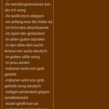
-ihr-werdet-groesseres-tun-
als-ich-song
-ihr-wollt-mich-stoppen
-im-anfang-war-die-liebe-da
-im-licht-des-ahornbaums
-im-spiel-der-gedanken
-in-allen-guten-stunden
-in-der-stille-der-nacht-
teresa-von-avila-deutsch
-in-gottes-stille-song
-in-jesu-armen
-indianer-wird-von-gott-
geliebt
-indianer-wird-von-gott-
geliebt-song-deutsch
-indigen-protestiert-gegen-
landdiebstahl
-israel-greift-iran-an