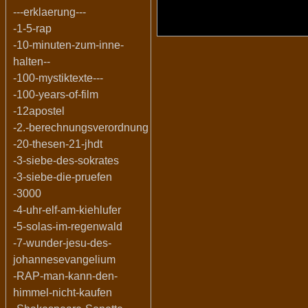
---erklaerung---
-1-5-rap
-10-minuten-zum-inne-
halten--
-100-mystiktexte---
-100-years-of-film
-12apostel
-2.-berechnungsverordnung
-20-thesen-21-jhdt
-3-siebe-des-sokrates
-3-siebe-die-pruefen
-3000
-4-uhr-elf-am-kiehlufer
-5-solas-im-regenwald
-7-wunder-jesu-des-
johannesevangelium
-RAP-man-kann-den-
himmel-nicht-kaufen