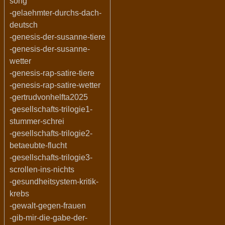
song
-gelaehmter-durchs-dach-
deutsch
-genesis-der-susanne-tiere
-genesis-der-susanne-
wetter
-genesis-rap-satire-tiere
-genesis-rap-satire-wetter
-gertrudvonhelfta2025
-gesellschafts-trilogie1-
stummer-schrei
-gesellschafts-trilogie2-
betaeubte-flucht
-gesellschafts-trilogie3-
scrollen-ins-nichts
-gesundheitsystem-kritik-
krebs
-gewalt-gegen-frauen
-gib-mir-die-gabe-der-