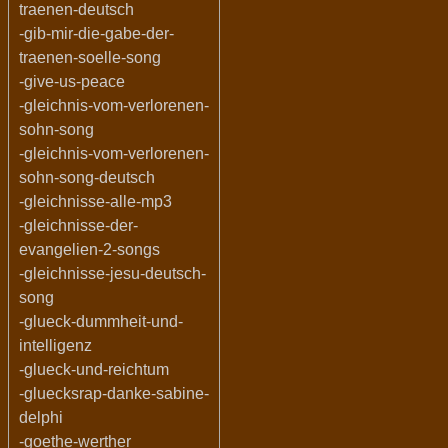
traenen-deutsch
-gib-mir-die-gabe-der-
traenen-soelle-song
-give-us-peace
-gleichnis-vom-verlorenen-
sohn-song
-gleichnis-vom-verlorenen-
sohn-song-deutsch
-gleichnisse-alle-mp3
-gleichnisse-der-
evangelien-2-songs
-gleichnisse-jesu-deutsch-
song
-glueck-dummheit-und-
intelligenz
-glueck-und-reichtum
-gluecksrap-danke-sabine-
delphi
-goethe-werther