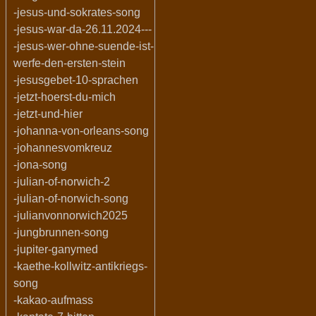
-jesus-und-sokrates-song
-jesus-war-da-26.11.2024---
-jesus-wer-ohne-suende-ist-
werfe-den-ersten-stein
-jesusgebet-10-sprachen
-jetzt-hoerst-du-mich
-jetzt-und-hier
-johanna-von-orleans-song
-johannesvomkreuz
-jona-song
-julian-of-norwich-2
-julian-of-norwich-song
-julianvonnorwich2025
-jungbrunnen-song
-jupiter-ganymed
-kaethe-kollwitz-antikriegs-
song
-kakao-aufmass