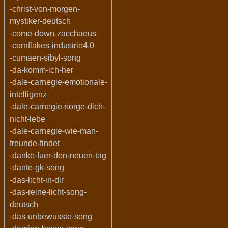
-christ-von-morgen-
mystiker-deutsch
-come-down-zacchaeus
-cornflakes-industrie4.0
-cumaen-sibyl-song
-da-komm-ich-her
-dale-carnegie-emotionale-
intelligenz
-dale-carnegie-sorge-dich-
nicht-lebe
-dale-carnegie-wie-man-
freunde-findet
-danke-fuer-den-neuen-tag
-dante-gk-song
-das-licht-in-dir
-das-reine-licht-song-
deutsch
-das-unbewusste-song