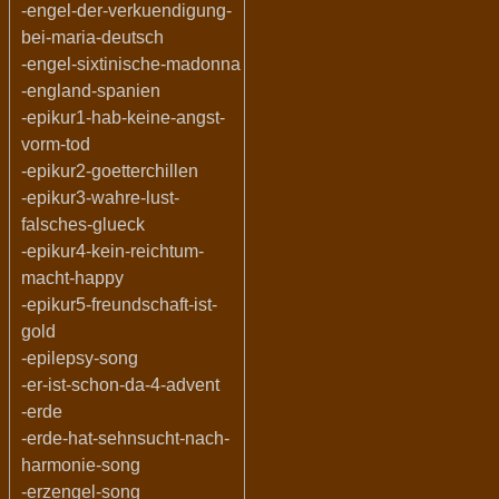
-engel-der-verkuendigung-
bei-maria-deutsch
-engel-sixtinische-madonna
-england-spanien
-epikur1-hab-keine-angst-
vorm-tod
-epikur2-goetterchillen
-epikur3-wahre-lust-
falsches-glueck
-epikur4-kein-reichtum-
macht-happy
-epikur5-freundschaft-ist-
gold
-epilepsy-song
-er-ist-schon-da-4-advent
-erde
-erde-hat-sehnsucht-nach-
harmonie-song
-erzengel-song