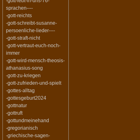
-gott-lebt-in-uns-76-
sprachen----
-gott-reichts
-gott-schreibt-susanne-
persoenliche-lieder----
-gott-straft-nicht
-gott-vertraut-euch-noch-
immer
-gott-wird-mensch-theosis-
athanasius-song
-gott-zu-kriegen
-gott-zufrieden-und-spielt
-gottes-alltag
-gottesgeburt2024
-gottnatur
-gottruft
-gottundmeinehand
-gregorianisch
-griechische-sagen-