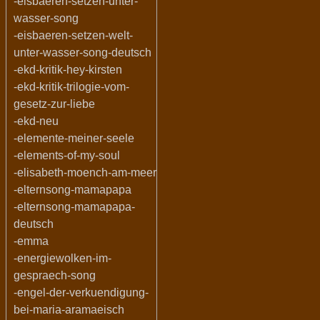
-eisbaeren-setzen-unter-
wasser-song
-eisbaeren-setzen-welt-
unter-wasser-song-deutsch
-ekd-kritik-hey-kirsten
-ekd-kritik-trilogie-vom-
gesetz-zur-liebe
-ekd-neu
-elemente-meiner-seele
-elements-of-my-soul
-elisabeth-moench-am-meer
-elternsong-mamapapa
-elternsong-mamapapa-
deutsch
-emma
-energiewolken-im-
gespraech-song
-engel-der-verkuendigung-
bei-maria-aramaeisch