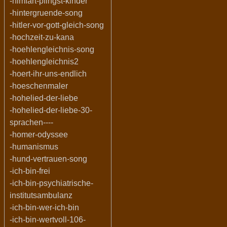
-himfart-pfingst-kinder
-hintergruende-song
-hitler-vor-gott-gleich-song
-hochzeit-zu-kana
-hoehlengleichnis-song
-hoehlengleichnis2
-hoert-ihr-uns-endlich
-hoeschenmaler
-hohelied-der-liebe
-hohelied-der-liebe-30-
sprachen----
-homer-odyssee
-humanismus
-hund-vertrauen-song
-ich-bin-frei
-ich-bin-psychiatrische-
institutsambulanz
-ich-bin-wer-ich-bin
-ich-bin-wertvoll-106-