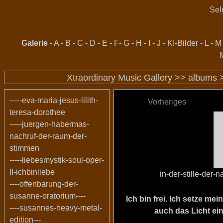
Sel
Galerie
-
A
-
B
-
C
-
D
-
E
-
F
-
G
-
H
-
I
-
J
-
KI-Bilder
-
L
-
M
Xtraordinary Music Gallery >>
albums
-----eva-maria-jesus-lilith-
Vorheriges
teresa-dorothee
-----juergen-habermas-
nachruf-der-raum-der-
stimmen
-----liebesmystik-soul-oper-
II-ichbinliebe
in-der-stille-der-
----offenbarung-der-
susanne-oratorium----
Ich bin frei. Ich setze m
----susannes-heavy-metal-
auch das Licht ein
edition---