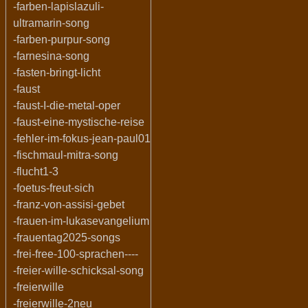
-farben-lapislazuli-
ultramarin-song
-farben-purpur-song
-farnesina-song
-fasten-bringt-licht
-faust
-faust-I-die-metal-oper
-faust-eine-mystische-reise
-fehler-im-fokus-jean-paul01
-fischmaul-mitra-song
-flucht1-3
-foetus-freut-sich
-franz-von-assisi-gebet
-frauen-im-lukasevangelium
-frauentag2025-songs
-frei-free-100-sprachen----
-freier-wille-schicksal-song
-freierwille
-freierwille-2neu