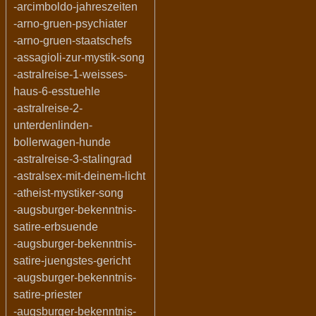
-arcimboldo-jahreszeiten
-arno-gruen-psychiater
-arno-gruen-staatschefs
-assagioli-zur-mystik-song
-astralreise-1-weisses-
haus-6-esstuehle
-astralreise-2-
unterdenlinden-
bollerwagen-hunde
-astralreise-3-stalingrad
-astralsex-mit-deinem-licht
-atheist-mystiker-song
-augsburger-bekenntnis-
satire-erbsuende
-augsburger-bekenntnis-
satire-juengstes-gericht
-augsburger-bekenntnis-
satire-priester
-augsburger-bekenntnis-