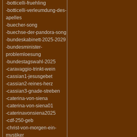
-botticelli-fruehling
-botticelli-verleumdung-des-
apelles
-buecher-song
-buechse-der-pandora-song
-bundeskabinett-2025-2029
-bundesminister-
problemloesung
-bundestagswahl-2025
-caravaggio-trinkt-wein
-cassian1-jesusgebet
-cassian2-reines-herz
-cassian3-gnade-streben
-caterina-von-siena
-caterina-von-siena01
-caterinavonsiena2025
-cdf-250-geb
-christ-von-morgen-ein-
mystiker