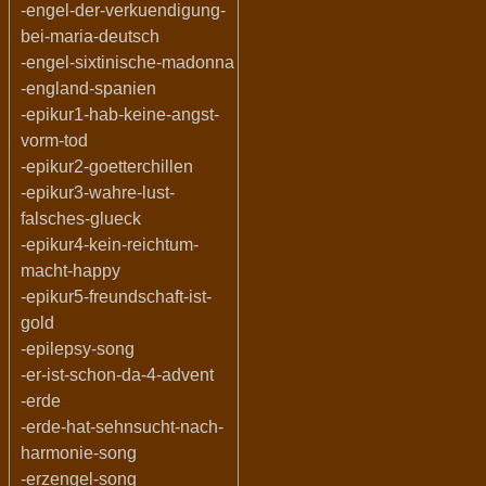
-engel-der-verkuendigung-
bei-maria-deutsch
-engel-sixtinische-madonna
-england-spanien
-epikur1-hab-keine-angst-
vorm-tod
-epikur2-goetterchillen
-epikur3-wahre-lust-
falsches-glueck
-epikur4-kein-reichtum-
macht-happy
-epikur5-freundschaft-ist-
gold
-epilepsy-song
-er-ist-schon-da-4-advent
-erde
-erde-hat-sehnsucht-nach-
harmonie-song
-erzengel-song