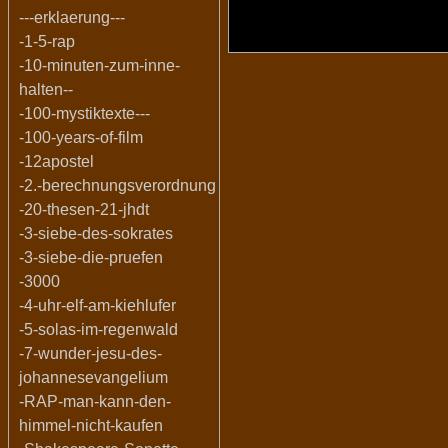
---erklaerung---
-1-5-rap
-10-minuten-zum-inne-
halten--
-100-mystiktexte---
-100-years-of-film
-12apostel
-2.-berechnungsverordnung
-20-thesen-21-jhdt
-3-siebe-des-sokrates
-3-siebe-die-pruefen
-3000
-4-uhr-elf-am-kiehlufer
-5-solas-im-regenwald
-7-wunder-jesu-des-
johannesevangelium
-RAP-man-kann-den-
himmel-nicht-kaufen