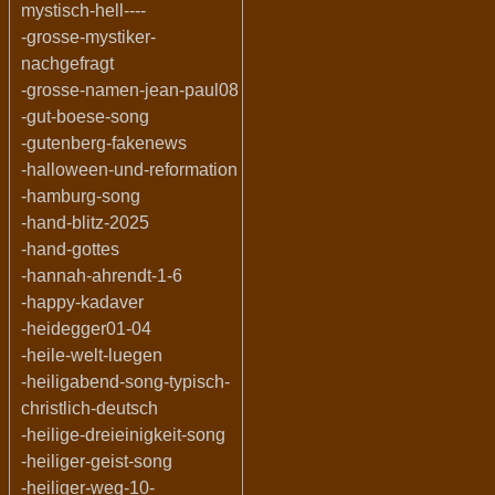
mystisch-hell----
-grosse-mystiker-
nachgefragt
-grosse-namen-jean-paul08
-gut-boese-song
-gutenberg-fakenews
-halloween-und-reformation
-hamburg-song
-hand-blitz-2025
-hand-gottes
-hannah-ahrendt-1-6
-happy-kadaver
-heidegger01-04
-heile-welt-luegen
-heiligabend-song-typisch-
christlich-deutsch
-heilige-dreieinigkeit-song
-heiliger-geist-song
-heiliger-weg-10-