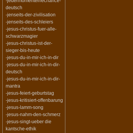
-jedermomenteinechance-
deutsch
-jenseits-der-zivilisation
-jenseits-des-schleiers
-jesus-christus-fuer-alle-
schwarzmagier
-jesus-christus-ist-der-
sieger-bis-heute
-jesus-du-in-mir-ich-in-dir
-jesus-du-in-mir-ich-in-dir-
deutsch
-jesus-du-in-mir-ich-in-dir-
mantra
-jesus-feiert-geburtstag
-jesus-kritisiert-offenbarung
-jesus-lamm-song
-jesus-nahm-den-schmerz
-jesus-singt-ueber die
kantsche-ethik