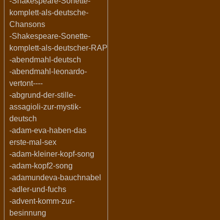
-Shakespeare-Sonette-
komplett-als-deutsche-
Chansons
-Shakespeare-Sonette-
komplett-als-deutscher-RAP
-abendmahl-deutsch
-abendmahl-leonardo-
vertont----
-abgrund-der-stille-
assagioli-zur-mystik-
deutsch
-adam-eva-haben-das
erste-mal-sex
-adam-kleiner-kopf-song
-adam-kopf2-song
-adamundeva-bauchnabel
-adler-und-fuchs
-advent-komm-zur-
besinnung