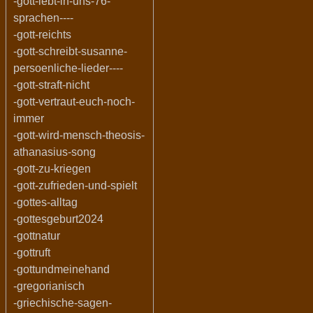
-gott-lebt-in-uns-76-
sprachen----
-gott-reichts
-gott-schreibt-susanne-
persoenliche-lieder----
-gott-straft-nicht
-gott-vertraut-euch-noch-
immer
-gott-wird-mensch-theosis-
athanasius-song
-gott-zu-kriegen
-gott-zufrieden-und-spielt
-gottes-alltag
-gottesgeburt2024
-gottnatur
-gottruft
-gottundmeinehand
-gregorianisch
-griechische-sagen-