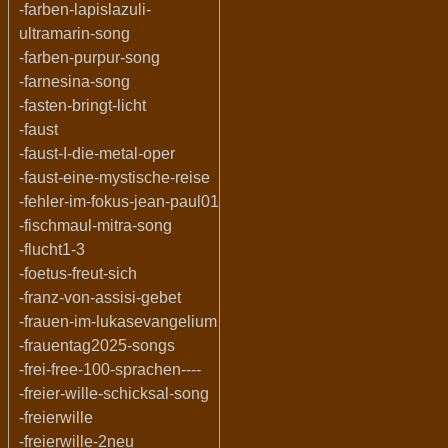
-farben-lapislazuli-
ultramarin-song
-farben-purpur-song
-farnesina-song
-fasten-bringt-licht
-faust
-faust-I-die-metal-oper
-faust-eine-mystische-reise
-fehler-im-fokus-jean-paul01
-fischmaul-mitra-song
-flucht1-3
-foetus-freut-sich
-franz-von-assisi-gebet
-frauen-im-lukasevangelium
-frauentag2025-songs
-frei-free-100-sprachen----
-freier-wille-schicksal-song
-freierwille
-freierwille-2neu