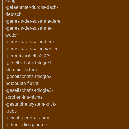
song
-gelaehmter-durchs-dach-
deutsch
-genesis-der-susanne-tiere
-genesis-der-susanne-
wetter
-genesis-rap-satire-tiere
-genesis-rap-satire-wetter
-gertrudvonhelfta2025
-gesellschafts-trilogie1-
stummer-schrei
-gesellschafts-trilogie2-
betaeubte-flucht
-gesellschafts-trilogie3-
scrollen-ins-nichts
-gesundheitsystem-kritik-
krebs
-gewalt-gegen-frauen
-gib-mir-die-gabe-der-