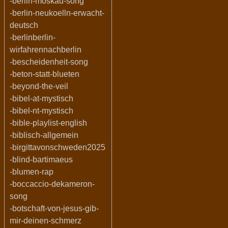
-berlin-moskau-song
-berlin-neukoelln-erwacht-
deutsch
-berlinberlin-
wirfahrennachberlin
-bescheidenheit-song
-beton-statt-blueten
-beyond-the-veil
-bibel-at-mystisch
-bibel-nt-mystisch
-bible-playlist-english
-biblisch-allgemein
-birgittavonschweden2025
-blind-bartimaeus
-blumen-rap
-boccaccio-dekameron-
song
-botschaft-von-jesus-gib-
mir-deinen-schmerz