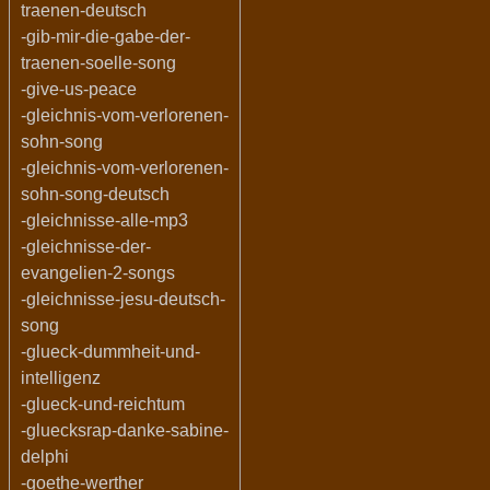
traenen-deutsch
-gib-mir-die-gabe-der-
traenen-soelle-song
-give-us-peace
-gleichnis-vom-verlorenen-
sohn-song
-gleichnis-vom-verlorenen-
sohn-song-deutsch
-gleichnisse-alle-mp3
-gleichnisse-der-
evangelien-2-songs
-gleichnisse-jesu-deutsch-
song
-glueck-dummheit-und-
intelligenz
-glueck-und-reichtum
-gluecksrap-danke-sabine-
delphi
-goethe-werther