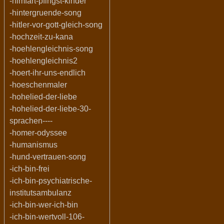
-himfart-pfingst-kinder
-hintergruende-song
-hitler-vor-gott-gleich-song
-hochzeit-zu-kana
-hoehlengleichnis-song
-hoehlengleichnis2
-hoert-ihr-uns-endlich
-hoeschenmaler
-hohelied-der-liebe
-hohelied-der-liebe-30-
sprachen----
-homer-odyssee
-humanismus
-hund-vertrauen-song
-ich-bin-frei
-ich-bin-psychiatrische-
institutsambulanz
-ich-bin-wer-ich-bin
-ich-bin-wertvoll-106-