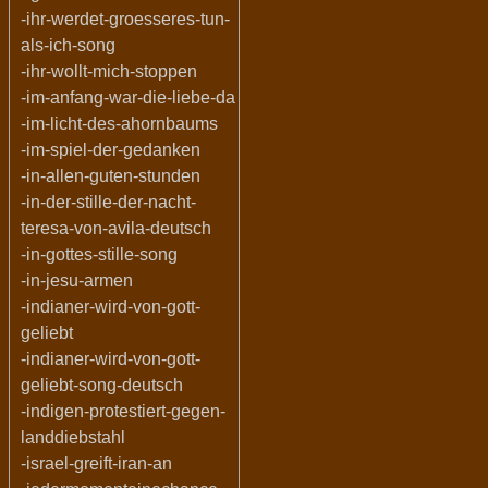
-ihr-werdet-groesseres-tun-
als-ich-song
-ihr-wollt-mich-stoppen
-im-anfang-war-die-liebe-da
-im-licht-des-ahornbaums
-im-spiel-der-gedanken
-in-allen-guten-stunden
-in-der-stille-der-nacht-
teresa-von-avila-deutsch
-in-gottes-stille-song
-in-jesu-armen
-indianer-wird-von-gott-
geliebt
-indianer-wird-von-gott-
geliebt-song-deutsch
-indigen-protestiert-gegen-
landdiebstahl
-israel-greift-iran-an