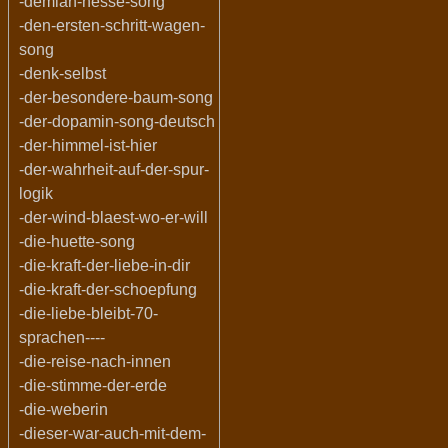
-demian-hesse-song
-den-ersten-schritt-wagen-
song
-denk-selbst
-der-besondere-baum-song
-der-dopamin-song-deutsch
-der-himmel-ist-hier
-der-wahrheit-auf-der-spur-
logik
-der-wind-blaest-wo-er-will
-die-huette-song
-die-kraft-der-liebe-in-dir
-die-kraft-der-schoepfung
-die-liebe-bleibt-70-
sprachen----
-die-reise-nach-innen
-die-stimme-der-erde
-die-weberin
-dieser-war-auch-mit-dem-