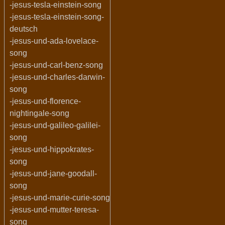
-jesus-tesla-einstein-song
-jesus-tesla-einstein-song-
deutsch
-jesus-und-ada-lovelace-
song
-jesus-und-carl-benz-song
-jesus-und-charles-darwin-
song
-jesus-und-florence-
nightingale-song
-jesus-und-galileo-galilei-
song
-jesus-und-hippokrates-
song
-jesus-und-jane-goodall-
song
-jesus-und-marie-curie-song
-jesus-und-mutter-teresa-
song