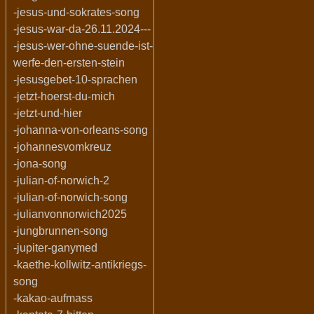
-jesus-und-sokrates-song
-jesus-war-da-26.11.2024---
-jesus-wer-ohne-suende-ist-
werfe-den-ersten-stein
-jesusgebet-10-sprachen
-jetzt-hoerst-du-mich
-jetzt-und-hier
-johanna-von-orleans-song
-johannesvomkreuz
-jona-song
-julian-of-norwich-2
-julian-of-norwich-song
-julianvonnorwich2025
-jungbrunnen-song
-jupiter-ganymed
-kaethe-kollwitz-antikriegs-
song
-kakao-aufmass