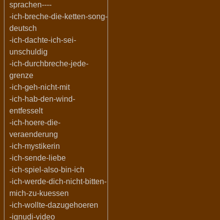
sprachen----
-ich-breche-die-ketten-song-
deutsch
-ich-dachte-ich-sei-
unschuldig
-ich-durchbreche-jede-
grenze
-ich-geh-nicht-mit
-ich-hab-den-wind-
entfesselt
-ich-hoere-die-
veraenderung
-ich-mystikerin
-ich-sende-liebe
-ich-spiel-also-bin-ich
-ich-werde-dich-nicht-bitten-
mich-zu-kuessen
-ich-wollte-dazugehoeren
-ignudi-video