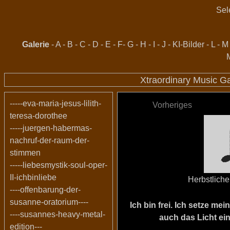
Sel
Galerie
-
A
-
B
-
C
-
D
-
E
-
F
-
G
-
H
-
I
-
J
-
KI-Bilder
-
L
-
M
Xtraordinary Music G
-----eva-maria-jesus-lilith-
Vorheriges
teresa-dorothee
-----juergen-habermas-
nachruf-der-raum-der-
stimmen
-----liebesmystik-soul-oper-
II-ichbinliebe
Herbstlich
----offenbarung-der-
susanne-oratorium----
Ich bin frei. Ich setze m
----susannes-heavy-metal-
auch das Licht ein
edition---