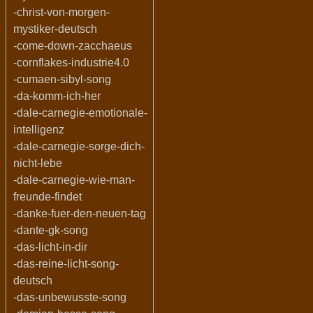
-christ-von-morgen-
mystiker-deutsch
-come-down-zacchaeus
-cornflakes-industrie4.0
-cumaen-sibyl-song
-da-komm-ich-her
-dale-carnegie-emotionale-
intelligenz
-dale-carnegie-sorge-dich-
nicht-lebe
-dale-carnegie-wie-man-
freunde-findet
-danke-fuer-den-neuen-tag
-dante-gk-song
-das-licht-in-dir
-das-reine-licht-song-
deutsch
-das-unbewusste-song