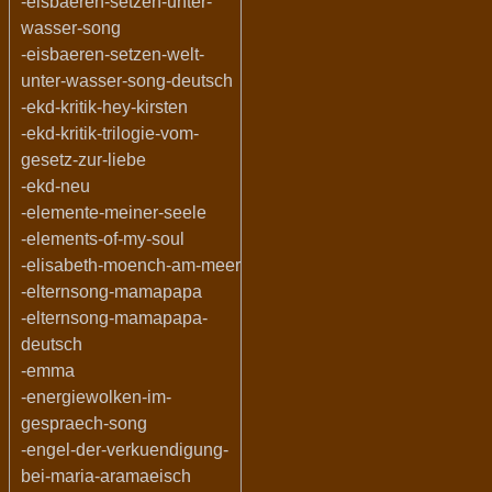
-eisbaeren-setzen-unter-
wasser-song
-eisbaeren-setzen-welt-
unter-wasser-song-deutsch
-ekd-kritik-hey-kirsten
-ekd-kritik-trilogie-vom-
gesetz-zur-liebe
-ekd-neu
-elemente-meiner-seele
-elements-of-my-soul
-elisabeth-moench-am-meer
-elternsong-mamapapa
-elternsong-mamapapa-
deutsch
-emma
-energiewolken-im-
gespraech-song
-engel-der-verkuendigung-
bei-maria-aramaeisch