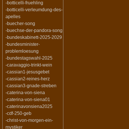
-botticelli-fruehling
-botticelli-verleumdung-des-
apelles
-buecher-song
-buechse-der-pandora-song
-bundeskabinett-2025-2029
-bundesminister-
problemloesung
-bundestagswahl-2025
-caravaggio-trinkt-wein
-cassian1-jesusgebet
-cassian2-reines-herz
-cassian3-gnade-streben
-caterina-von-siena
-caterina-von-siena01
-caterinavonsiena2025
-cdf-250-geb
-christ-von-morgen-ein-
mystiker