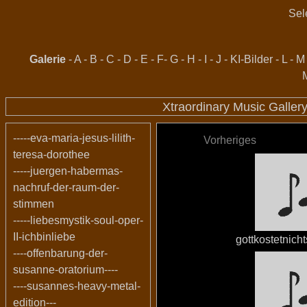
Sel
Galerie
-
A
-
B
-
C
-
D
-
E
-
F
-
G
-
H
-
I
-
J
-
KI-Bilder
-
L
-
M
Xtraordinary Music Galler
-----eva-maria-jesus-lilith-
Vorheriges
teresa-dorothee
-----juergen-habermas-
nachruf-der-raum-der-
stimmen
-----liebesmystik-soul-oper-
II-ichbinliebe
gottkostetnich
----offenbarung-der-
susanne-oratorium----
----susannes-heavy-metal-
edition---