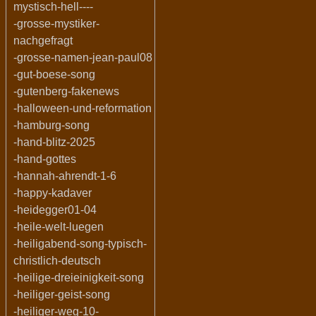
mystisch-hell----
-grosse-mystiker-
nachgefragt
-grosse-namen-jean-paul08
-gut-boese-song
-gutenberg-fakenews
-halloween-und-reformation
-hamburg-song
-hand-blitz-2025
-hand-gottes
-hannah-ahrendt-1-6
-happy-kadaver
-heidegger01-04
-heile-welt-luegen
-heiligabend-song-typisch-
christlich-deutsch
-heilige-dreieinigkeit-song
-heiliger-geist-song
-heiliger-weg-10-