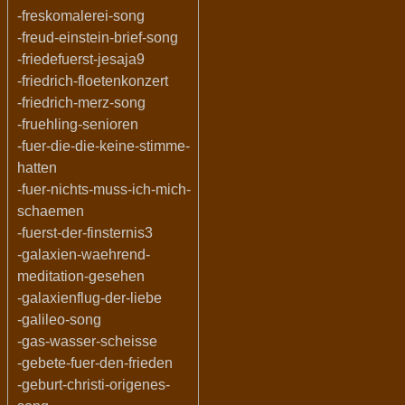
-freskomalerei-song
-freud-einstein-brief-song
-friedefuerst-jesaja9
-friedrich-floetenkonzert
-friedrich-merz-song
-fruehling-senioren
-fuer-die-die-keine-stimme-
hatten
-fuer-nichts-muss-ich-mich-
schaemen
-fuerst-der-finsternis3
-galaxien-waehrend-
meditation-gesehen
-galaxienflug-der-liebe
-galileo-song
-gas-wasser-scheisse
-gebete-fuer-den-frieden
-geburt-christi-origenes-