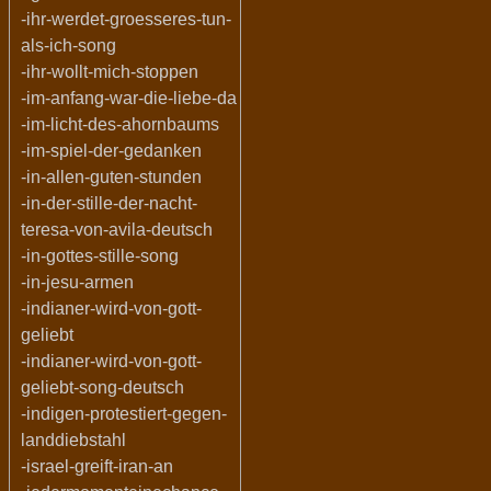
-ihr-werdet-groesseres-tun-
als-ich-song
-ihr-wollt-mich-stoppen
-im-anfang-war-die-liebe-da
-im-licht-des-ahornbaums
-im-spiel-der-gedanken
-in-allen-guten-stunden
-in-der-stille-der-nacht-
teresa-von-avila-deutsch
-in-gottes-stille-song
-in-jesu-armen
-indianer-wird-von-gott-
geliebt
-indianer-wird-von-gott-
geliebt-song-deutsch
-indigen-protestiert-gegen-
landdiebstahl
-israel-greift-iran-an