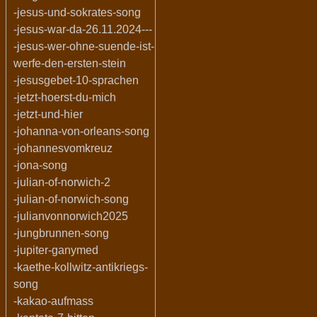
-jesus-und-sokrates-song
-jesus-war-da-26.11.2024---
-jesus-wer-ohne-suende-ist-
werfe-den-ersten-stein
-jesusgebet-10-sprachen
-jetzt-hoerst-du-mich
-jetzt-und-hier
-johanna-von-orleans-song
-johannesvomkreuz
-jona-song
-julian-of-norwich-2
-julian-of-norwich-song
-julianvonnorwich2025
-jungbrunnen-song
-jupiter-ganymed
-kaethe-kollwitz-antikriegs-
song
-kakao-aufmass