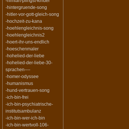
-himfart-pfingst-kinder
-hintergruende-song
-hitler-vor-gott-gleich-song
-hochzeit-zu-kana
-hoehlengleichnis-song
-hoehlengleichnis2
-hoert-ihr-uns-endlich
-hoeschenmaler
-hohelied-der-liebe
-hohelied-der-liebe-30-
sprachen----
-homer-odyssee
-humanismus
-hund-vertrauen-song
-ich-bin-frei
-ich-bin-psychiatrische-
institutsambulanz
-ich-bin-wer-ich-bin
-ich-bin-wertvoll-106-