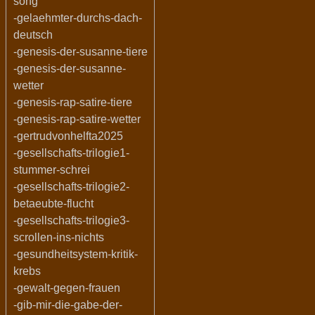
song
-gelaehmter-durchs-dach-
deutsch
-genesis-der-susanne-tiere
-genesis-der-susanne-
wetter
-genesis-rap-satire-tiere
-genesis-rap-satire-wetter
-gertrudvonhelfta2025
-gesellschafts-trilogie1-
stummer-schrei
-gesellschafts-trilogie2-
betaeubte-flucht
-gesellschafts-trilogie3-
scrollen-ins-nichts
-gesundheitsystem-kritik-
krebs
-gewalt-gegen-frauen
-gib-mir-die-gabe-der-