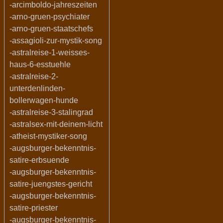
-arcimboldo-jahreszeiten
-arno-gruen-psychiater
-arno-gruen-staatschefs
-assagioli-zur-mystik-song
-astralreise-1-weisses-
haus-6-esstuehle
-astralreise-2-
unterdenlinden-
bollerwagen-hunde
-astralreise-3-stalingrad
-astralsex-mit-deinem-licht
-atheist-mystiker-song
-augsburger-bekenntnis-
satire-erbsuende
-augsburger-bekenntnis-
satire-juengstes-gericht
-augsburger-bekenntnis-
satire-priester
-augsburger-bekenntnis-