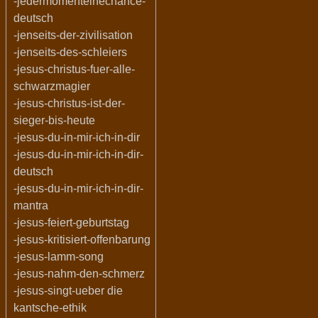
-jedermomenteinechance-
deutsch
-jenseits-der-zivilisation
-jenseits-des-schleiers
-jesus-christus-fuer-alle-
schwarzmagier
-jesus-christus-ist-der-
sieger-bis-heute
-jesus-du-in-mir-ich-in-dir
-jesus-du-in-mir-ich-in-dir-
deutsch
-jesus-du-in-mir-ich-in-dir-
mantra
-jesus-feiert-geburtstag
-jesus-kritisiert-offenbarung
-jesus-lamm-song
-jesus-nahm-den-schmerz
-jesus-singt-ueber die
kantsche-ethik