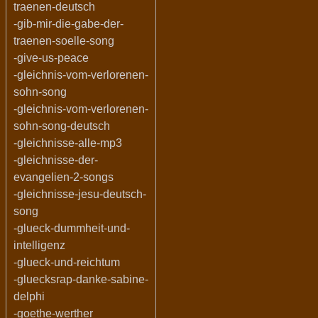
traenen-deutsch
-gib-mir-die-gabe-der-
traenen-soelle-song
-give-us-peace
-gleichnis-vom-verlorenen-
sohn-song
-gleichnis-vom-verlorenen-
sohn-song-deutsch
-gleichnisse-alle-mp3
-gleichnisse-der-
evangelien-2-songs
-gleichnisse-jesu-deutsch-
song
-glueck-dummheit-und-
intelligenz
-glueck-und-reichtum
-gluecksrap-danke-sabine-
delphi
-goethe-werther