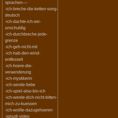
sprachen----
-ich-breche-die-ketten-song-
deutsch
-ich-dachte-ich-sei-
unschuldig
-ich-durchbreche-jede-
grenze
-ich-geh-nicht-mit
-ich-hab-den-wind-
entfesselt
-ich-hoere-die-
veraenderung
-ich-mystikerin
-ich-sende-liebe
-ich-spiel-also-bin-ich
-ich-werde-dich-nicht-bitten-
mich-zu-kuessen
-ich-wollte-dazugehoeren
-ignudi-video