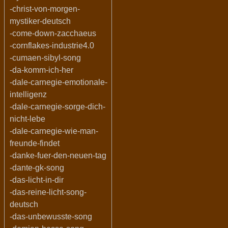
-christ-von-morgen-
mystiker-deutsch
-come-down-zacchaeus
-cornflakes-industrie4.0
-cumaen-sibyl-song
-da-komm-ich-her
-dale-carnegie-emotionale-
intelligenz
-dale-carnegie-sorge-dich-
nicht-lebe
-dale-carnegie-wie-man-
freunde-findet
-danke-fuer-den-neuen-tag
-dante-gk-song
-das-licht-in-dir
-das-reine-licht-song-
deutsch
-das-unbewusste-song