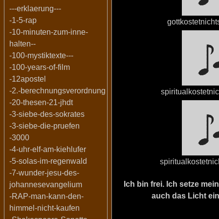
---erklaerung---
-1-5-rap
gottkostetnich
-10-minuten-zum-inne-
halten--
-100-mystiktexte---
-100-years-of-film
-12apostel
-2.-berechnungsverordnung
spiritualkostetn
-20-thesen-21-jhdt
-3-siebe-des-sokrates
-3-siebe-die-pruefen
-3000
-4-uhr-elf-am-kiehlufer
-5-solas-im-regenwald
spiritualkostetni
-7-wunder-jesu-des-
Ich bin frei. Ich setze m
johannesevangelium
auch das Licht ein
-RAP-man-kann-den-
himmel-nicht-kaufen