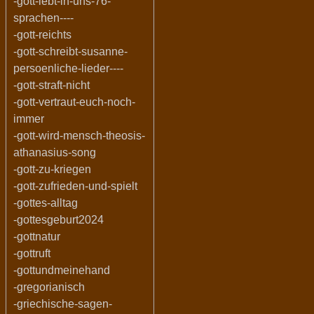
-gott-lebt-in-uns-76-
sprachen----
-gott-reichts
-gott-schreibt-susanne-
persoenliche-lieder----
-gott-straft-nicht
-gott-vertraut-euch-noch-
immer
-gott-wird-mensch-theosis-
athanasius-song
-gott-zu-kriegen
-gott-zufrieden-und-spielt
-gottes-alltag
-gottesgeburt2024
-gottnatur
-gottruft
-gottundmeinehand
-gregorianisch
-griechische-sagen-