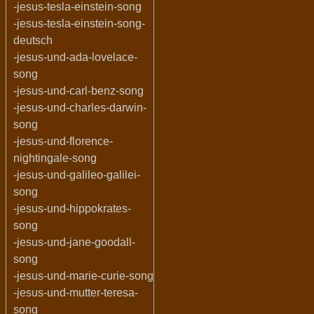
-jesus-tesla-einstein-song
-jesus-tesla-einstein-song-
deutsch
-jesus-und-ada-lovelace-
song
-jesus-und-carl-benz-song
-jesus-und-charles-darwin-
song
-jesus-und-florence-
nightingale-song
-jesus-und-galileo-galilei-
song
-jesus-und-hippokrates-
song
-jesus-und-jane-goodall-
song
-jesus-und-marie-curie-song
-jesus-und-mutter-teresa-
song