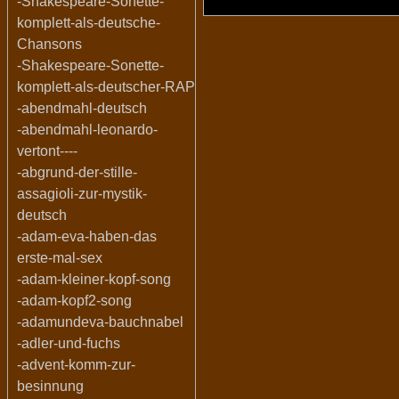
-Shakespeare-Sonette-
komplett-als-deutsche-
Chansons
-Shakespeare-Sonette-
komplett-als-deutscher-RAP
-abendmahl-deutsch
-abendmahl-leonardo-
vertont----
-abgrund-der-stille-
assagioli-zur-mystik-
deutsch
-adam-eva-haben-das
erste-mal-sex
-adam-kleiner-kopf-song
-adam-kopf2-song
-adamundeva-bauchnabel
-adler-und-fuchs
-advent-komm-zur-
besinnung