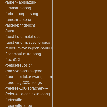
-farben-lapislazuli-
ultramarin-song
-farben-purpur-song
-farnesina-song
-fasten-bringt-licht
-faust
-faust-I-die-metal-oper
-faust-eine-mystische-reise
-fehler-im-fokus-jean-paul01
-fischmaul-mitra-song
-flucht1-3
-foetus-freut-sich
-franz-von-assisi-gebet
-frauen-im-lukasevangelium
-frauentag2025-songs
-frei-free-100-sprachen----
-freier-wille-schicksal-song
-freierwille
-freierwille-2neu