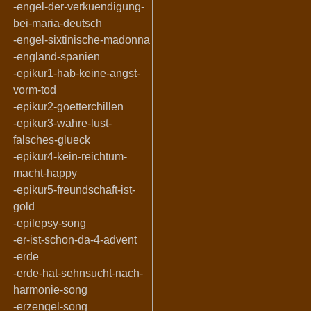
-engel-der-verkuendigung-
bei-maria-deutsch
-engel-sixtinische-madonna
-england-spanien
-epikur1-hab-keine-angst-
vorm-tod
-epikur2-goetterchillen
-epikur3-wahre-lust-
falsches-glueck
-epikur4-kein-reichtum-
macht-happy
-epikur5-freundschaft-ist-
gold
-epilepsy-song
-er-ist-schon-da-4-advent
-erde
-erde-hat-sehnsucht-nach-
harmonie-song
-erzengel-song