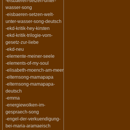
-eisbaeren-setzen-unter-
wasser-song
-eisbaeren-setzen-welt-
unter-wasser-song-deutsch
-ekd-kritik-hey-kirsten
-ekd-kritik-trilogie-vom-
gesetz-zur-liebe
-ekd-neu
-elemente-meiner-seele
-elements-of-my-soul
-elisabeth-moench-am-meer
-elternsong-mamapapa
-elternsong-mamapapa-
deutsch
-emma
-energiewolken-im-
gespraech-song
-engel-der-verkuendigung-
bei-maria-aramaeisch