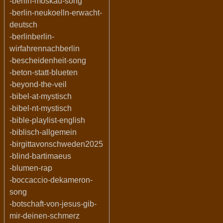
-berlin-moskau-song
-berlin-neukoelln-erwacht-
deutsch
-berlinberlin-
wirfahrennachberlin
-bescheidenheit-song
-beton-statt-blueten
-beyond-the-veil
-bibel-at-mystisch
-bibel-nt-mystisch
-bible-playlist-english
-biblisch-allgemein
-birgittavonschweden2025
-blind-bartimaeus
-blumen-rap
-boccaccio-dekameron-
song
-botschaft-von-jesus-gib-
mir-deinen-schmerz