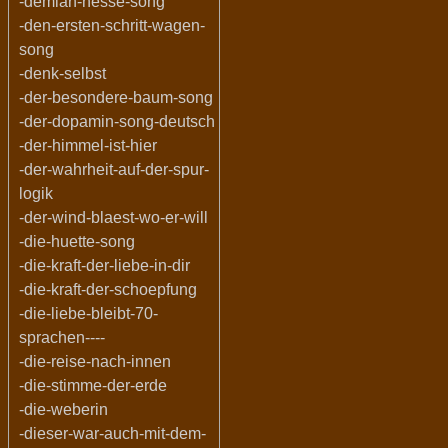
-demian-hesse-song
-den-ersten-schritt-wagen-
song
-denk-selbst
-der-besondere-baum-song
-der-dopamin-song-deutsch
-der-himmel-ist-hier
-der-wahrheit-auf-der-spur-
logik
-der-wind-blaest-wo-er-will
-die-huette-song
-die-kraft-der-liebe-in-dir
-die-kraft-der-schoepfung
-die-liebe-bleibt-70-
sprachen----
-die-reise-nach-innen
-die-stimme-der-erde
-die-weberin
-dieser-war-auch-mit-dem-