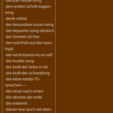
-demian-hesse-song
-den-ersten-schritt-wagen-
song
-denk-selbst
-der-besondere-baum-song
-der-dopamin-song-deutsch
-der-himmel-ist-hier
-der-wahrheit-auf-der-spur-
logik
-der-wind-blaest-wo-er-will
-die-huette-song
-die-kraft-der-liebe-in-dir
-die-kraft-der-schoepfung
-die-liebe-bleibt-70-
sprachen----
-die-reise-nach-innen
-die-stimme-der-erde
-die-weberin
-dieser-war-auch-mit-dem-