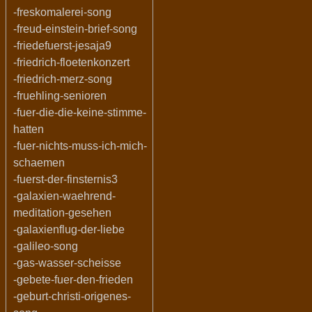
-freskomalerei-song
-freud-einstein-brief-song
-friedefuerst-jesaja9
-friedrich-floetenkonzert
-friedrich-merz-song
-fruehling-senioren
-fuer-die-die-keine-stimme-
hatten
-fuer-nichts-muss-ich-mich-
schaemen
-fuerst-der-finsternis3
-galaxien-waehrend-
meditation-gesehen
-galaxienflug-der-liebe
-galileo-song
-gas-wasser-scheisse
-gebete-fuer-den-frieden
-geburt-christi-origenes-