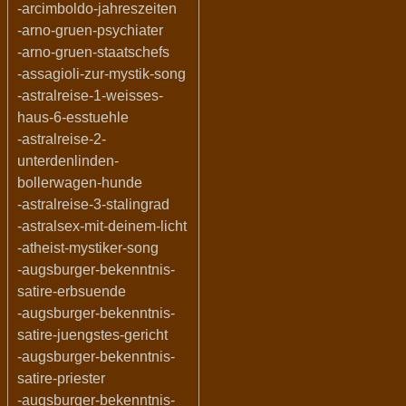
-arcimboldo-jahreszeiten
-arno-gruen-psychiater
-arno-gruen-staatschefs
-assagioli-zur-mystik-song
-astralreise-1-weisses-
haus-6-esstuehle
-astralreise-2-
unterdenlinden-
bollerwagen-hunde
-astralreise-3-stalingrad
-astralsex-mit-deinem-licht
-atheist-mystiker-song
-augsburger-bekenntnis-
satire-erbsuende
-augsburger-bekenntnis-
satire-juengstes-gericht
-augsburger-bekenntnis-
satire-priester
-augsburger-bekenntnis-