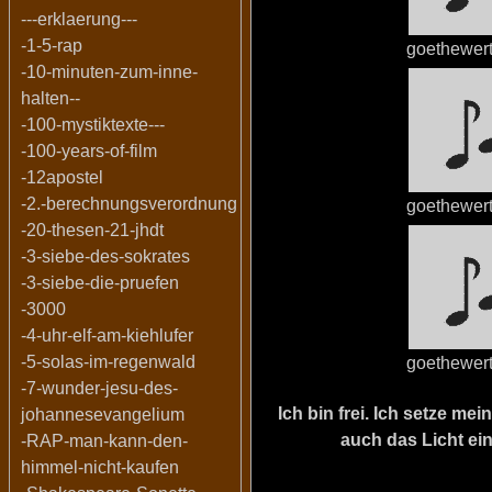
---erklaerung---
-1-5-rap
goethewer
-10-minuten-zum-inne-
halten--
-100-mystiktexte---
-100-years-of-film
-12apostel
-2.-berechnungsverordnung
goethewer
-20-thesen-21-jhdt
-3-siebe-des-sokrates
-3-siebe-die-pruefen
-3000
-4-uhr-elf-am-kiehlufer
-5-solas-im-regenwald
goethewer
-7-wunder-jesu-des-
Ich bin frei. Ich setze m
johannesevangelium
auch das Licht ein
-RAP-man-kann-den-
himmel-nicht-kaufen