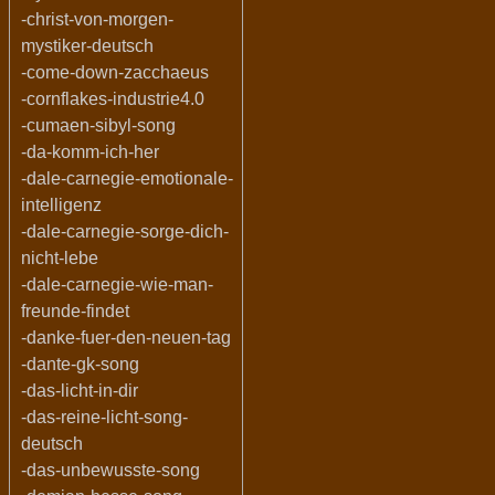
-christ-von-morgen-
mystiker-deutsch
-come-down-zacchaeus
-cornflakes-industrie4.0
-cumaen-sibyl-song
-da-komm-ich-her
-dale-carnegie-emotionale-
intelligenz
-dale-carnegie-sorge-dich-
nicht-lebe
-dale-carnegie-wie-man-
freunde-findet
-danke-fuer-den-neuen-tag
-dante-gk-song
-das-licht-in-dir
-das-reine-licht-song-
deutsch
-das-unbewusste-song