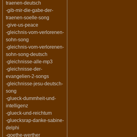
traenen-deutsch
-gib-mir-die-gabe-der-
traenen-soelle-song
-give-us-peace
-gleichnis-vom-verlorenen-
sohn-song
-gleichnis-vom-verlorenen-
sohn-song-deutsch
-gleichnisse-alle-mp3
-gleichnisse-der-
evangelien-2-songs
-gleichnisse-jesu-deutsch-
song
-glueck-dummheit-und-
intelligenz
-glueck-und-reichtum
-gluecksrap-danke-sabine-
delphi
-goethe-werther