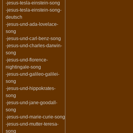
-jesus-tesla-einstein-song
-jesus-tesla-einstein-song-
deutsch
-jesus-und-ada-lovelace-
song
-jesus-und-carl-benz-song
-jesus-und-charles-darwin-
song
-jesus-und-florence-
nightingale-song
-jesus-und-galileo-galilei-
song
-jesus-und-hippokrates-
song
-jesus-und-jane-goodall-
song
-jesus-und-marie-curie-song
-jesus-und-mutter-teresa-
song