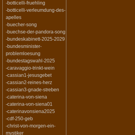
-botticelli-fruehling
-botticelli-verleumdung-des-
apelles
-buecher-song
-buechse-der-pandora-song
-bundeskabinett-2025-2029
-bundesminister-
problemloesung
-bundestagswahl-2025
-caravaggio-trinkt-wein
-cassian1-jesusgebet
-cassian2-reines-herz
-cassian3-gnade-streben
-caterina-von-siena
-caterina-von-siena01
-caterinavonsiena2025
-cdf-250-geb
-christ-von-morgen-ein-
mystiker