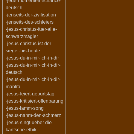
-jedermomenteinechance-
deutsch
-jenseits-der-zivilisation
-jenseits-des-schleiers
-jesus-christus-fuer-alle-
schwarzmagier
-jesus-christus-ist-der-
sieger-bis-heute
-jesus-du-in-mir-ich-in-dir
-jesus-du-in-mir-ich-in-dir-
deutsch
-jesus-du-in-mir-ich-in-dir-
mantra
-jesus-feiert-geburtstag
-jesus-kritisiert-offenbarung
-jesus-lamm-song
-jesus-nahm-den-schmerz
-jesus-singt-ueber die
kantsche-ethik