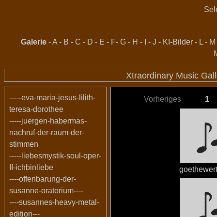
Sel
Galerie
-
A
-
B
-
C
-
D
-
E
-
F
-
G
-
H
-
I
-
J
-
KI-Bilder
-
L
-
M
Xtraordinary Music Gal
-----eva-maria-jesus-lilith-
Vorheriges
1
teresa-dorothee
-----juergen-habermas-
nachruf-der-raum-der-
stimmen
-----liebesmystik-soul-oper-
II-ichbinliebe
goethewer
----offenbarung-der-
susanne-oratorium----
----susannes-heavy-metal-
edition---