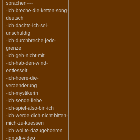
sprachen----
-ich-breche-die-ketten-song-
deutsch
-ich-dachte-ich-sei-
unschuldig
-ich-durchbreche-jede-
grenze
-ich-geh-nicht-mit
-ich-hab-den-wind-
entfesselt
-ich-hoere-die-
veraenderung
-ich-mystikerin
-ich-sende-liebe
-ich-spiel-also-bin-ich
-ich-werde-dich-nicht-bitten-
mich-zu-kuessen
-ich-wollte-dazugehoeren
-ignudi-video