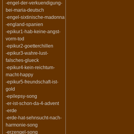
-engel-der-verkuendigung-
bei-maria-deutsch
-engel-sixtinische-madonna
-england-spanien
-epikur1-hab-keine-angst-
vorm-tod
-epikur2-goetterchillen
-epikur3-wahre-lust-
falsches-glueck
-epikur4-kein-reichtum-
macht-happy
-epikur5-freundschaft-ist-
gold
-epilepsy-song
-er-ist-schon-da-4-advent
-erde
-erde-hat-sehnsucht-nach-
harmonie-song
-erzengel-song