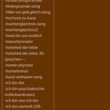
-himfart-pfingst-kinder
-hintergruende-song
-hitler-vor-gott-gleich-song
-hochzeit-zu-kana
-hoehlengleichnis-song
-hoehlengleichnis2
-hoert-ihr-uns-endlich
-hoeschenmaler
-hohelied-der-liebe
-hohelied-der-liebe-30-
sprachen----
-homer-odyssee
-humanismus
-hund-vertrauen-song
-ich-bin-frei
-ich-bin-psychiatrische-
institutsambulanz
-ich-bin-wer-ich-bin
-ich-bin-wertvoll-106-