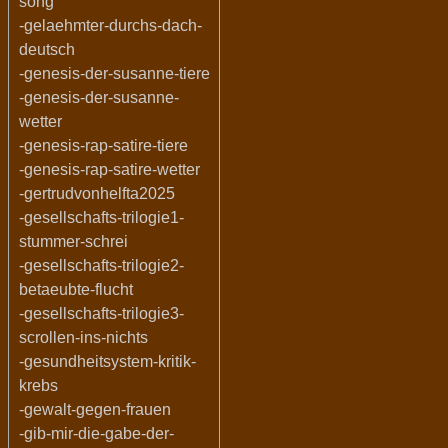
song
-gelaehmter-durchs-dach-
deutsch
-genesis-der-susanne-tiere
-genesis-der-susanne-
wetter
-genesis-rap-satire-tiere
-genesis-rap-satire-wetter
-gertrudvonhelfta2025
-gesellschafts-trilogie1-
stummer-schrei
-gesellschafts-trilogie2-
betaeubte-flucht
-gesellschafts-trilogie3-
scrollen-ins-nichts
-gesundheitsystem-kritik-
krebs
-gewalt-gegen-frauen
-gib-mir-die-gabe-der-