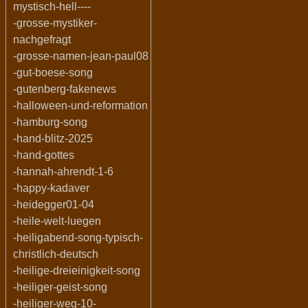
mystisch-hell----
-grosse-mystiker-
nachgefragt
-grosse-namen-jean-paul08
-gut-boese-song
-gutenberg-fakenews
-halloween-und-reformation
-hamburg-song
-hand-blitz-2025
-hand-gottes
-hannah-ahrendt-1-6
-happy-kadaver
-heidegger01-04
-heile-welt-luegen
-heiligabend-song-typisch-
christlich-deutsch
-heilige-dreieinigkeit-song
-heiliger-geist-song
-heiliger-weg-10-