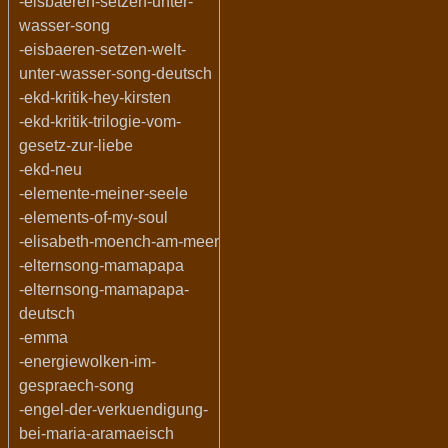
-eisbaeren-setzen-unter-
wasser-song
-eisbaeren-setzen-welt-
unter-wasser-song-deutsch
-ekd-kritik-hey-kirsten
-ekd-kritik-trilogie-vom-
gesetz-zur-liebe
-ekd-neu
-elemente-meiner-seele
-elements-of-my-soul
-elisabeth-moench-am-meer
-elternsong-mamapapa
-elternsong-mamapapa-
deutsch
-emma
-energiewolken-im-
gespraech-song
-engel-der-verkuendigung-
bei-maria-aramaeisch