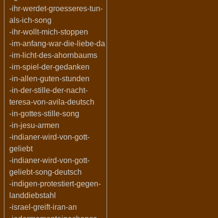
-ihr-werdet-groesseres-tun-
als-ich-song
-ihr-wollt-mich-stoppen
-im-anfang-war-die-liebe-da
-im-licht-des-ahornbaums
-im-spiel-der-gedanken
-in-allen-guten-stunden
-in-der-stille-der-nacht-
teresa-von-avila-deutsch
-in-gottes-stille-song
-in-jesu-armen
-indianer-wird-von-gott-
geliebt
-indianer-wird-von-gott-
geliebt-song-deutsch
-indigen-protestiert-gegen-
landdiebstahl
-israel-greift-iran-an