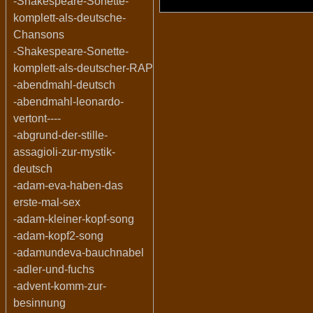
-Shakespeare-Sonette-
komplett-als-deutsche-
Chansons
-Shakespeare-Sonette-
komplett-als-deutscher-RAP
-abendmahl-deutsch
-abendmahl-leonardo-
vertont----
-abgrund-der-stille-
assagioli-zur-mystik-
deutsch
-adam-eva-haben-das
erste-mal-sex
-adam-kleiner-kopf-song
-adam-kopf2-song
-adamundeva-bauchnabel
-adler-und-fuchs
-advent-komm-zur-
besinnung