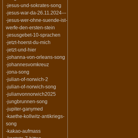
-jesus-und-sokrates-song
-jesus-war-da-26.11.2024---
-jesus-wer-ohne-suende-ist-
werfe-den-ersten-stein
-jesusgebet-10-sprachen
-jetzt-hoerst-du-mich
-jetzt-und-hier
-johanna-von-orleans-song
-johannesvomkreuz
-jona-song
-julian-of-norwich-2
-julian-of-norwich-song
-julianvonnorwich2025
-jungbrunnen-song
-jupiter-ganymed
-kaethe-kollwitz-antikriegs-
song
-kakao-aufmass