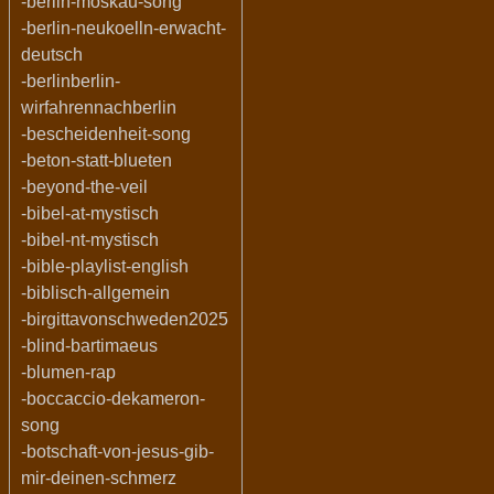
-berlin-moskau-song
-berlin-neukoelln-erwacht-
deutsch
-berlinberlin-
wirfahrennachberlin
-bescheidenheit-song
-beton-statt-blueten
-beyond-the-veil
-bibel-at-mystisch
-bibel-nt-mystisch
-bible-playlist-english
-biblisch-allgemein
-birgittavonschweden2025
-blind-bartimaeus
-blumen-rap
-boccaccio-dekameron-
song
-botschaft-von-jesus-gib-
mir-deinen-schmerz