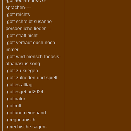
-gott-lebt-in-uns-76-
sprachen----
-gott-reichts
-gott-schreibt-susanne-
persoenliche-lieder----
-gott-straft-nicht
-gott-vertraut-euch-noch-
immer
-gott-wird-mensch-theosis-
athanasius-song
-gott-zu-kriegen
-gott-zufrieden-und-spielt
-gottes-alltag
-gottesgeburt2024
-gottnatur
-gottruft
-gottundmeinehand
-gregorianisch
-griechische-sagen-