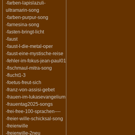
-farben-lapislazuli-
ultramarin-song
-farben-purpur-song
-farnesina-song
-fasten-bringt-licht
-faust
-faust-I-die-metal-oper
-faust-eine-mystische-reise
-fehler-im-fokus-jean-paul01
-fischmaul-mitra-song
-flucht1-3
-foetus-freut-sich
-franz-von-assisi-gebet
-frauen-im-lukasevangelium
-frauentag2025-songs
-frei-free-100-sprachen----
-freier-wille-schicksal-song
-freierwille
-freierwille-2neu