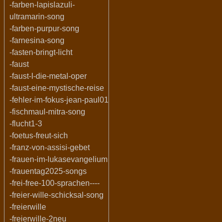
-farben-lapislazuli-
ultramarin-song
-farben-purpur-song
-farnesina-song
-fasten-bringt-licht
-faust
-faust-I-die-metal-oper
-faust-eine-mystische-reise
-fehler-im-fokus-jean-paul01
-fischmaul-mitra-song
-flucht1-3
-foetus-freut-sich
-franz-von-assisi-gebet
-frauen-im-lukasevangelium
-frauentag2025-songs
-frei-free-100-sprachen----
-freier-wille-schicksal-song
-freierwille
-freierwille-2neu