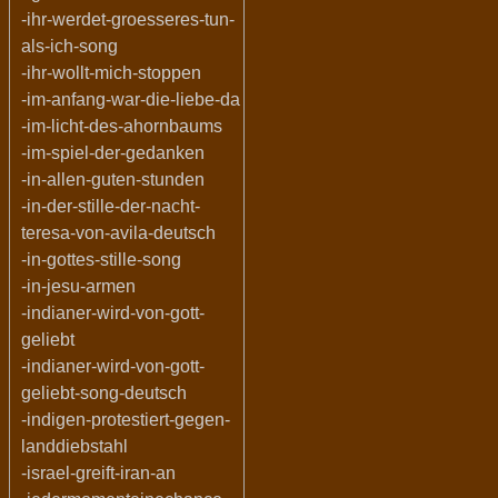
-ihr-werdet-groesseres-tun-
als-ich-song
-ihr-wollt-mich-stoppen
-im-anfang-war-die-liebe-da
-im-licht-des-ahornbaums
-im-spiel-der-gedanken
-in-allen-guten-stunden
-in-der-stille-der-nacht-
teresa-von-avila-deutsch
-in-gottes-stille-song
-in-jesu-armen
-indianer-wird-von-gott-
geliebt
-indianer-wird-von-gott-
geliebt-song-deutsch
-indigen-protestiert-gegen-
landdiebstahl
-israel-greift-iran-an