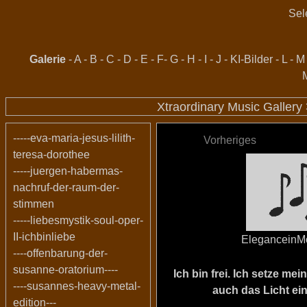
Sel
Galerie
-
A
-
B
-
C
-
D
-
E
-
F
-
G
-
H
-
I
-
J
-
KI-Bilder
-
L
-
M
Xtraordinary Music Gallery
-----eva-maria-jesus-lilith-
Vorheriges
teresa-dorothee
-----juergen-habermas-
nachruf-der-raum-der-
stimmen
-----liebesmystik-soul-oper-
II-ichbinliebe
EleganceinM
----offenbarung-der-
susanne-oratorium----
Ich bin frei. Ich setze m
----susannes-heavy-metal-
auch das Licht ein
edition---