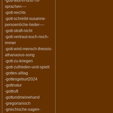
-gott-lebt-in-uns-76-
sprachen----
-gott-reichts
-gott-schreibt-susanne-
persoenliche-lieder----
-gott-straft-nicht
-gott-vertraut-euch-noch-
immer
-gott-wird-mensch-theosis-
athanasius-song
-gott-zu-kriegen
-gott-zufrieden-und-spielt
-gottes-alltag
-gottesgeburt2024
-gottnatur
-gottruft
-gottundmeinehand
-gregorianisch
-griechische-sagen-