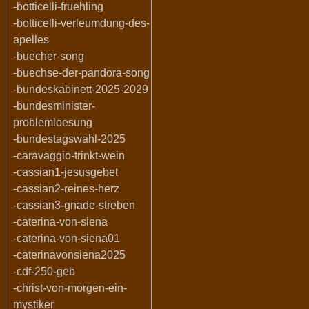
-botticelli-fruehling
-botticelli-verleumdung-des-
apelles
-buecher-song
-buechse-der-pandora-song
-bundeskabinett-2025-2029
-bundesminister-
problemloesung
-bundestagswahl-2025
-caravaggio-trinkt-wein
-cassian1-jesusgebet
-cassian2-reines-herz
-cassian3-gnade-streben
-caterina-von-siena
-caterina-von-siena01
-caterinavonsiena2025
-cdf-250-geb
-christ-von-morgen-ein-
mystiker