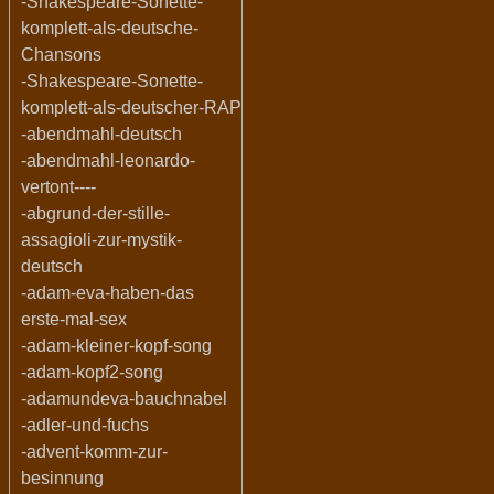
-Shakespeare-Sonette-
komplett-als-deutsche-
Chansons
-Shakespeare-Sonette-
komplett-als-deutscher-RAP
-abendmahl-deutsch
-abendmahl-leonardo-
vertont----
-abgrund-der-stille-
assagioli-zur-mystik-
deutsch
-adam-eva-haben-das
erste-mal-sex
-adam-kleiner-kopf-song
-adam-kopf2-song
-adamundeva-bauchnabel
-adler-und-fuchs
-advent-komm-zur-
besinnung