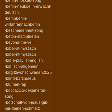
-berlin-moskau-song
-berlin-neukoelln-erwacht-
deutsch
-berlinberlin-
wirfahrennachberlin
-bescheidenheit-song
-beton-statt-blueten
-beyond-the-veil
-bibel-at-mystisch
-bibel-nt-mystisch
-bible-playlist-english
-biblisch-allgemein
-birgittavonschweden2025
-blind-bartimaeus
-blumen-rap
-boccaccio-dekameron-
song
-botschaft-von-jesus-gib-
mir-deinen-schmerz