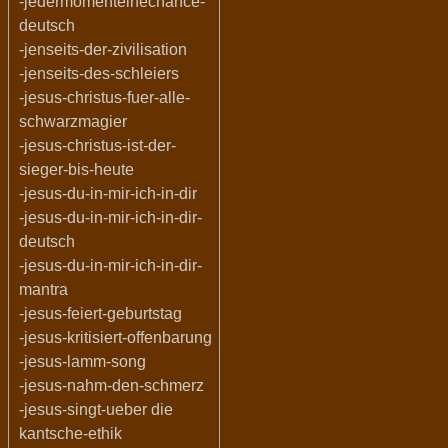
-jedermomenteinechance-
deutsch
-jenseits-der-zivilisation
-jenseits-des-schleiers
-jesus-christus-fuer-alle-
schwarzmagier
-jesus-christus-ist-der-
sieger-bis-heute
-jesus-du-in-mir-ich-in-dir
-jesus-du-in-mir-ich-in-dir-
deutsch
-jesus-du-in-mir-ich-in-dir-
mantra
-jesus-feiert-geburtstag
-jesus-kritisiert-offenbarung
-jesus-lamm-song
-jesus-nahm-den-schmerz
-jesus-singt-ueber die
kantsche-ethik