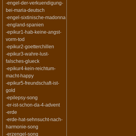
-engel-der-verkuendigung-
bei-maria-deutsch
-engel-sixtinische-madonna
-england-spanien
-epikur1-hab-keine-angst-
vorm-tod
-epikur2-goetterchillen
-epikur3-wahre-lust-
falsches-glueck
-epikur4-kein-reichtum-
macht-happy
-epikur5-freundschaft-ist-
gold
-epilepsy-song
-er-ist-schon-da-4-advent
-erde
-erde-hat-sehnsucht-nach-
harmonie-song
-erzengel-song