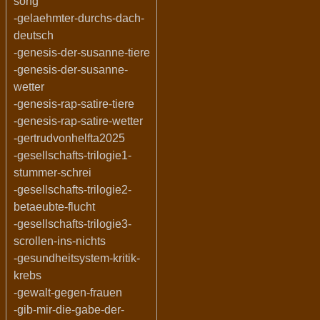
song
-gelaehmter-durchs-dach-
deutsch
-genesis-der-susanne-tiere
-genesis-der-susanne-
wetter
-genesis-rap-satire-tiere
-genesis-rap-satire-wetter
-gertrudvonhelfta2025
-gesellschafts-trilogie1-
stummer-schrei
-gesellschafts-trilogie2-
betaeubte-flucht
-gesellschafts-trilogie3-
scrollen-ins-nichts
-gesundheitsystem-kritik-
krebs
-gewalt-gegen-frauen
-gib-mir-die-gabe-der-