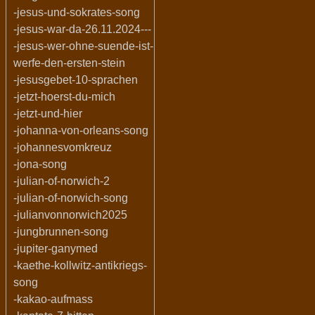
-jesus-und-sokrates-song
-jesus-war-da-26.11.2024---
-jesus-wer-ohne-suende-ist-
werfe-den-ersten-stein
-jesusgebet-10-sprachen
-jetzt-hoerst-du-mich
-jetzt-und-hier
-johanna-von-orleans-song
-johannesvomkreuz
-jona-song
-julian-of-norwich-2
-julian-of-norwich-song
-julianvonnorwich2025
-jungbrunnen-song
-jupiter-ganymed
-kaethe-kollwitz-antikriegs-
song
-kakao-aufmass