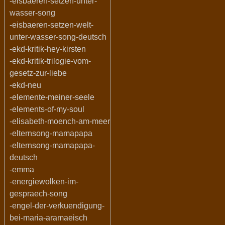
-eisbaeren-setzen-unter-
wasser-song
-eisbaeren-setzen-welt-
unter-wasser-song-deutsch
-ekd-kritik-hey-kirsten
-ekd-kritik-trilogie-vom-
gesetz-zur-liebe
-ekd-neu
-elemente-meiner-seele
-elements-of-my-soul
-elisabeth-moench-am-meer
-elternsong-mamapapa
-elternsong-mamapapa-
deutsch
-emma
-energiewolken-im-
gespraech-song
-engel-der-verkuendigung-
bei-maria-aramaeisch