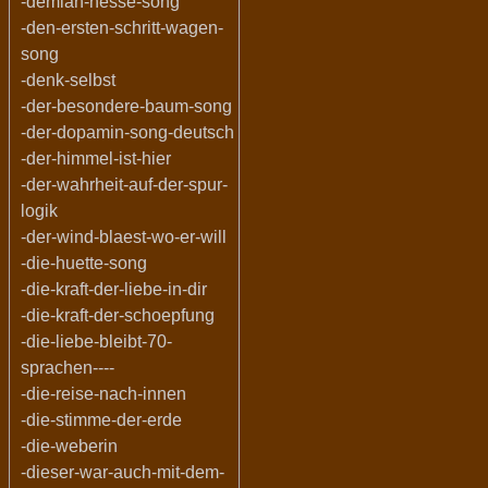
-demian-hesse-song
-den-ersten-schritt-wagen-
song
-denk-selbst
-der-besondere-baum-song
-der-dopamin-song-deutsch
-der-himmel-ist-hier
-der-wahrheit-auf-der-spur-
logik
-der-wind-blaest-wo-er-will
-die-huette-song
-die-kraft-der-liebe-in-dir
-die-kraft-der-schoepfung
-die-liebe-bleibt-70-
sprachen----
-die-reise-nach-innen
-die-stimme-der-erde
-die-weberin
-dieser-war-auch-mit-dem-