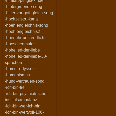
-himfart-pfingst-kinder
-hintergruende-song
-hitler-vor-gott-gleich-song
-hochzeit-zu-kana
-hoehlengleichnis-song
-hoehlengleichnis2
-hoert-ihr-uns-endlich
-hoeschenmaler
-hohelied-der-liebe
-hohelied-der-liebe-30-
sprachen----
-homer-odyssee
-humanismus
-hund-vertrauen-song
-ich-bin-frei
-ich-bin-psychiatrische-
institutsambulanz
-ich-bin-wer-ich-bin
-ich-bin-wertvoll-106-