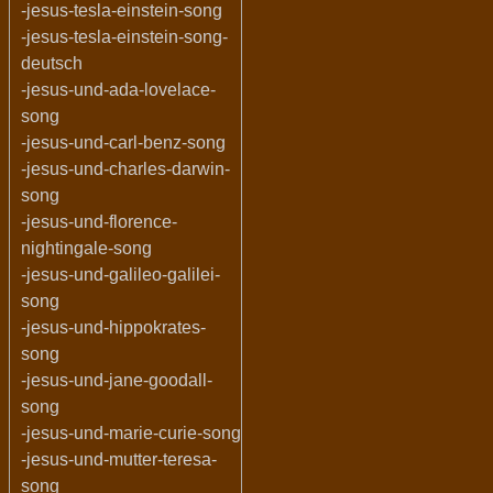
-jesus-tesla-einstein-song
-jesus-tesla-einstein-song-
deutsch
-jesus-und-ada-lovelace-
song
-jesus-und-carl-benz-song
-jesus-und-charles-darwin-
song
-jesus-und-florence-
nightingale-song
-jesus-und-galileo-galilei-
song
-jesus-und-hippokrates-
song
-jesus-und-jane-goodall-
song
-jesus-und-marie-curie-song
-jesus-und-mutter-teresa-
song