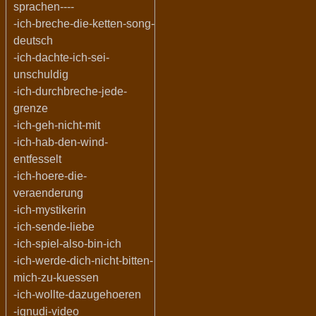
sprachen----
-ich-breche-die-ketten-song-
deutsch
-ich-dachte-ich-sei-
unschuldig
-ich-durchbreche-jede-
grenze
-ich-geh-nicht-mit
-ich-hab-den-wind-
entfesselt
-ich-hoere-die-
veraenderung
-ich-mystikerin
-ich-sende-liebe
-ich-spiel-also-bin-ich
-ich-werde-dich-nicht-bitten-
mich-zu-kuessen
-ich-wollte-dazugehoeren
-ignudi-video