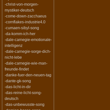
-christ-von-morgen-
mystiker-deutsch
-come-down-zacchaeus
-cornflakes-industrie4.0
-cumaen-sibyl-song
-da-komm-ich-her
-dale-carnegie-emotionale-
intelligenz
-dale-carnegie-sorge-dich-
nicht-lebe
-dale-carnegie-wie-man-
freunde-findet
-danke-fuer-den-neuen-tag
-dante-gk-song
-das-licht-in-dir
-das-reine-licht-song-
deutsch
-das-unbewusste-song