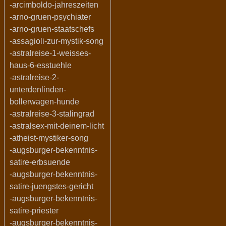
-arcimboldo-jahreszeiten
-arno-gruen-psychiater
-arno-gruen-staatschefs
-assagioli-zur-mystik-song
-astralreise-1-weisses-
haus-6-esstuehle
-astralreise-2-
unterdenlinden-
bollerwagen-hunde
-astralreise-3-stalingrad
-astralsex-mit-deinem-licht
-atheist-mystiker-song
-augsburger-bekenntnis-
satire-erbsuende
-augsburger-bekenntnis-
satire-juengstes-gericht
-augsburger-bekenntnis-
satire-priester
-augsburger-bekenntnis-