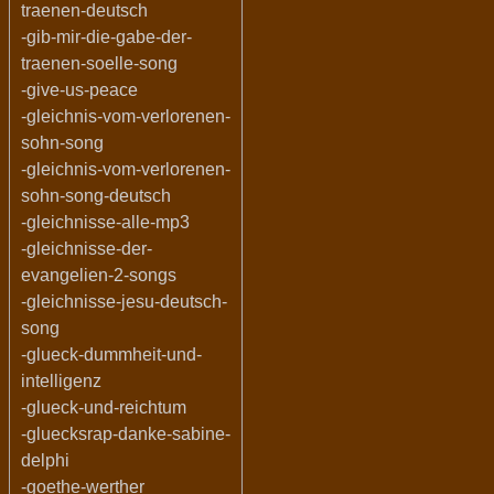
traenen-deutsch
-gib-mir-die-gabe-der-
traenen-soelle-song
-give-us-peace
-gleichnis-vom-verlorenen-
sohn-song
-gleichnis-vom-verlorenen-
sohn-song-deutsch
-gleichnisse-alle-mp3
-gleichnisse-der-
evangelien-2-songs
-gleichnisse-jesu-deutsch-
song
-glueck-dummheit-und-
intelligenz
-glueck-und-reichtum
-gluecksrap-danke-sabine-
delphi
-goethe-werther