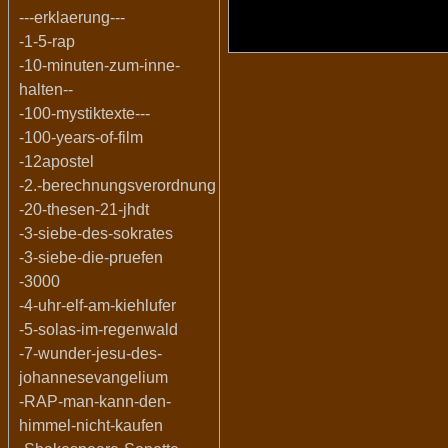
---erklaerung---
-1-5-rap
-10-minuten-zum-inne-
halten--
-100-mystiktexte---
-100-years-of-film
-12apostel
-2.-berechnungsverordnung
-20-thesen-21-jhdt
-3-siebe-des-sokrates
-3-siebe-die-pruefen
-3000
-4-uhr-elf-am-kiehlufer
-5-solas-im-regenwald
-7-wunder-jesu-des-
johannesevangelium
-RAP-man-kann-den-
himmel-nicht-kaufen