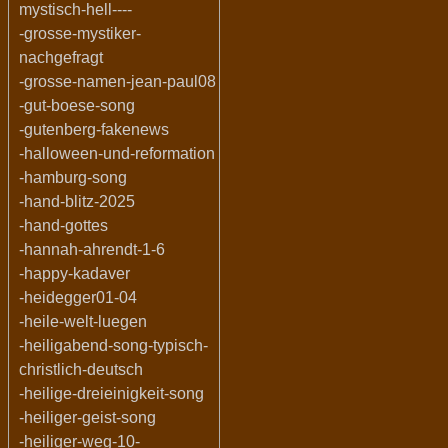
mystisch-hell----
-grosse-mystiker-
nachgefragt
-grosse-namen-jean-paul08
-gut-boese-song
-gutenberg-fakenews
-halloween-und-reformation
-hamburg-song
-hand-blitz-2025
-hand-gottes
-hannah-ahrendt-1-6
-happy-kadaver
-heidegger01-04
-heile-welt-luegen
-heiligabend-song-typisch-
christlich-deutsch
-heilige-dreieinigkeit-song
-heiliger-geist-song
-heiliger-weg-10-