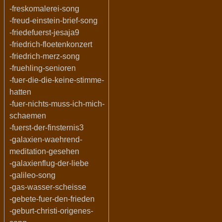
-freskomalerei-song
-freud-einstein-brief-song
-friedefuerst-jesaja9
-friedrich-floetenkonzert
-friedrich-merz-song
-fruehling-senioren
-fuer-die-die-keine-stimme-
hatten
-fuer-nichts-muss-ich-mich-
schaemen
-fuerst-der-finsternis3
-galaxien-waehrend-
meditation-gesehen
-galaxienflug-der-liebe
-galileo-song
-gas-wasser-scheisse
-gebete-fuer-den-frieden
-geburt-christi-origenes-