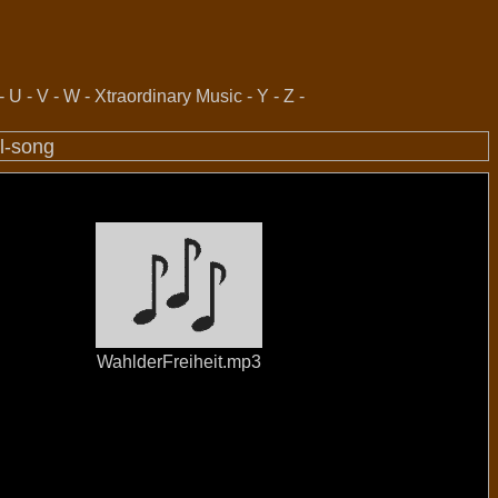
-
U
-
V
-
W
-
Xtraordinary Music
-
Y
-
Z
-
al-song
WahlderFreiheit.mp3