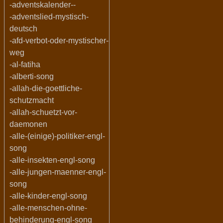
-adventskalender--
-adventslied-mystisch-
deutsch
-afd-verbot-oder-mystischer-
weg
-al-fatiha
-alberti-song
-allah-die-goettliche-
schutzmacht
-allah-schuetzt-vor-
daemonen
-alle-(einige)-politiker-engl-
song
-alle-insekten-engl-song
-alle-jungen-maenner-engl-
song
-alle-kinder-engl-song
-alle-menschen-ohne-
behinderung-engl-song