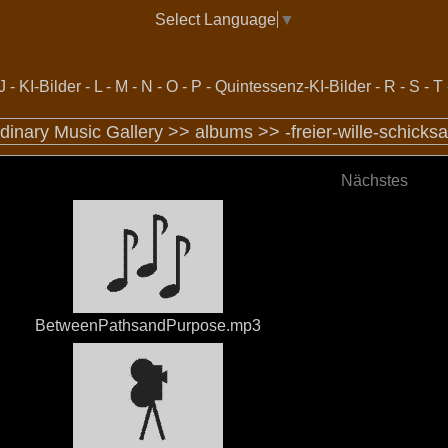
Select Language
▼
J
-
KI-Bilder
-
L
-
M
-
N
-
O
-
P
-
Quintessenz-KI-Bilder
-
R
-
S
-
T
rdinary Music Gallery >>
albums
>>
-freier-wille-schicks
Nächstes
BetweenPathsandPurpose.mp3