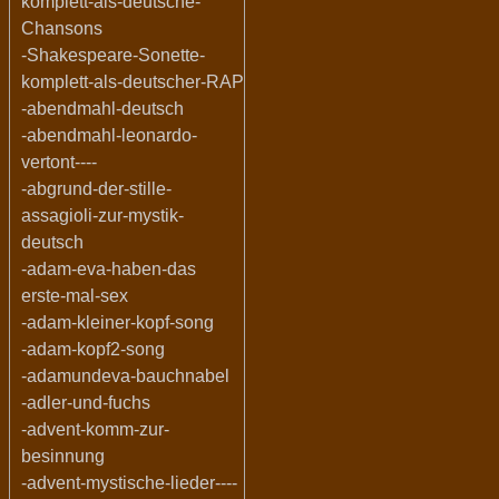
komplett-als-deutsche-
Chansons
-Shakespeare-Sonette-
komplett-als-deutscher-RAP
-abendmahl-deutsch
-abendmahl-leonardo-
vertont----
-abgrund-der-stille-
assagioli-zur-mystik-
deutsch
-adam-eva-haben-das
erste-mal-sex
-adam-kleiner-kopf-song
-adam-kopf2-song
-adamundeva-bauchnabel
-adler-und-fuchs
-advent-komm-zur-
besinnung
-advent-mystische-lieder----