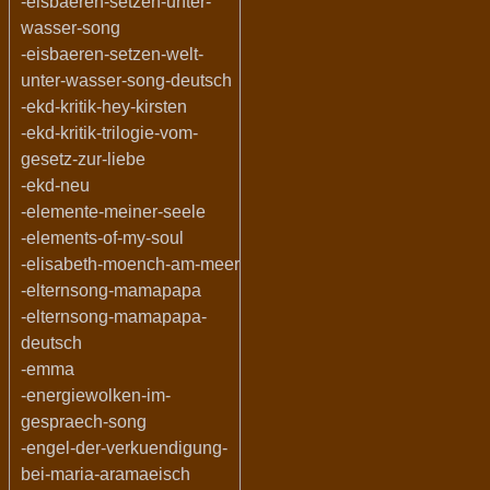
-eisbaeren-setzen-unter-
wasser-song
-eisbaeren-setzen-welt-
unter-wasser-song-deutsch
-ekd-kritik-hey-kirsten
-ekd-kritik-trilogie-vom-
gesetz-zur-liebe
-ekd-neu
-elemente-meiner-seele
-elements-of-my-soul
-elisabeth-moench-am-meer
-elternsong-mamapapa
-elternsong-mamapapa-
deutsch
-emma
-energiewolken-im-
gespraech-song
-engel-der-verkuendigung-
bei-maria-aramaeisch