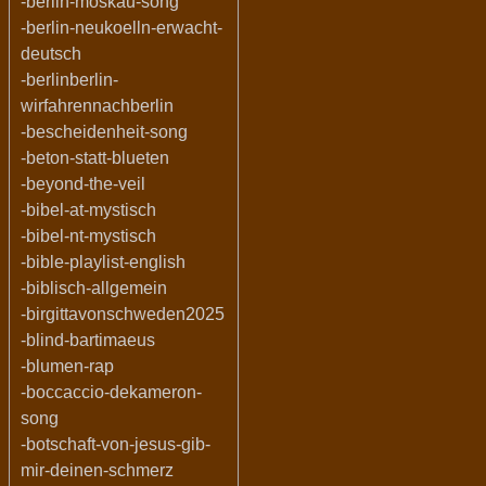
-berlin-moskau-song
-berlin-neukoelln-erwacht-
deutsch
-berlinberlin-
wirfahrennachberlin
-bescheidenheit-song
-beton-statt-blueten
-beyond-the-veil
-bibel-at-mystisch
-bibel-nt-mystisch
-bible-playlist-english
-biblisch-allgemein
-birgittavonschweden2025
-blind-bartimaeus
-blumen-rap
-boccaccio-dekameron-
song
-botschaft-von-jesus-gib-
mir-deinen-schmerz