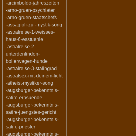
-arcimboldo-jahreszeiten
-arno-gruen-psychiater
-arno-gruen-staatschefs
-assagioli-zur-mystik-song
-astralreise-1-weisses-
haus-6-esstuehle
-astralreise-2-
unterdenlinden-
bollerwagen-hunde
-astralreise-3-stalingrad
-astralsex-mit-deinem-licht
-atheist-mystiker-song
-augsburger-bekenntnis-
satire-erbsuende
-augsburger-bekenntnis-
satire-juengstes-gericht
-augsburger-bekenntnis-
satire-priester
-augsburger-bekenntnis-