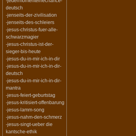
-jedermomenteinechance-
deutsch
-jenseits-der-zivilisation
-jenseits-des-schleiers
-jesus-christus-fuer-alle-
schwarzmagier
-jesus-christus-ist-der-
sieger-bis-heute
-jesus-du-in-mir-ich-in-dir
-jesus-du-in-mir-ich-in-dir-
deutsch
-jesus-du-in-mir-ich-in-dir-
mantra
-jesus-feiert-geburtstag
-jesus-kritisiert-offenbarung
-jesus-lamm-song
-jesus-nahm-den-schmerz
-jesus-singt-ueber die
kantsche-ethik