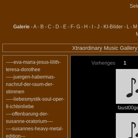
Sel
Galerie
-
A
-
B
-
C
-
D
-
E
-
F
-
G
-
H
-
I
-
J
-
KI-Bilder
-
L
-
M
Xtraordinary Music Galler
-----eva-maria-jesus-lilith-
Vorheriges
1
teresa-dorothee
-----juergen-habermas-
nachruf-der-raum-der-
stimmen
-----liebesmystik-soul-oper-
II-ichbinliebe
faust00g
----offenbarung-der-
susanne-oratorium----
----susannes-heavy-metal-
edition---