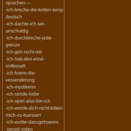
sprachen----
-ich-breche-die-ketten-song-
deutsch
-ich-dachte-ich-sei-
unschuldig
-ich-durchbreche-jede-
grenze
-ich-geh-nicht-mit
-ich-hab-den-wind-
entfesselt
-ich-hoere-die-
veraenderung
-ich-mystikerin
-ich-sende-liebe
-ich-spiel-also-bin-ich
-ich-werde-dich-nicht-bitten-
mich-zu-kuessen
-ich-wollte-dazugehoeren
-ignudi-video