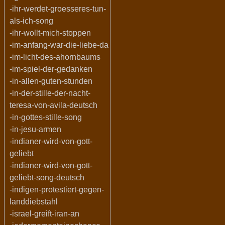
-ihr-werdet-groesseres-tun-
als-ich-song
-ihr-wollt-mich-stoppen
-im-anfang-war-die-liebe-da
-im-licht-des-ahornbaums
-im-spiel-der-gedanken
-in-allen-guten-stunden
-in-der-stille-der-nacht-
teresa-von-avila-deutsch
-in-gottes-stille-song
-in-jesu-armen
-indianer-wird-von-gott-
geliebt
-indianer-wird-von-gott-
geliebt-song-deutsch
-indigen-protestiert-gegen-
landdiebstahl
-israel-greift-iran-an