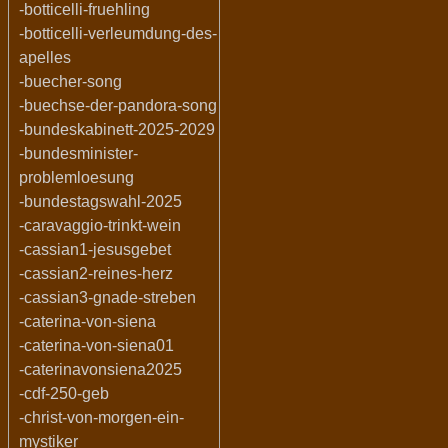
-botticelli-fruehling
-botticelli-verleumdung-des-
apelles
-buecher-song
-buechse-der-pandora-song
-bundeskabinett-2025-2029
-bundesminister-
problemloesung
-bundestagswahl-2025
-caravaggio-trinkt-wein
-cassian1-jesusgebet
-cassian2-reines-herz
-cassian3-gnade-streben
-caterina-von-siena
-caterina-von-siena01
-caterinavonsiena2025
-cdf-250-geb
-christ-von-morgen-ein-
mystiker