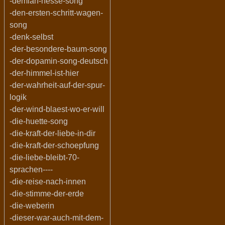
-demian-hesse-song
-den-ersten-schritt-wagen-
song
-denk-selbst
-der-besondere-baum-song
-der-dopamin-song-deutsch
-der-himmel-ist-hier
-der-wahrheit-auf-der-spur-
logik
-der-wind-blaest-wo-er-will
-die-huette-song
-die-kraft-der-liebe-in-dir
-die-kraft-der-schoepfung
-die-liebe-bleibt-70-
sprachen----
-die-reise-nach-innen
-die-stimme-der-erde
-die-weberin
-dieser-war-auch-mit-dem-