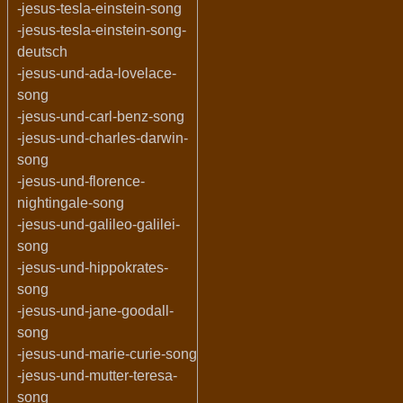
-jesus-tesla-einstein-song
-jesus-tesla-einstein-song-
deutsch
-jesus-und-ada-lovelace-
song
-jesus-und-carl-benz-song
-jesus-und-charles-darwin-
song
-jesus-und-florence-
nightingale-song
-jesus-und-galileo-galilei-
song
-jesus-und-hippokrates-
song
-jesus-und-jane-goodall-
song
-jesus-und-marie-curie-song
-jesus-und-mutter-teresa-
song