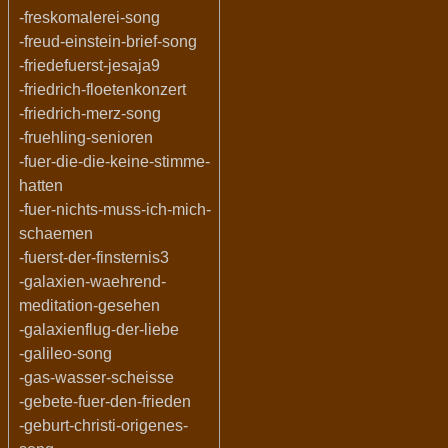
-freskomalerei-song
-freud-einstein-brief-song
-friedefuerst-jesaja9
-friedrich-floetenkonzert
-friedrich-merz-song
-fruehling-senioren
-fuer-die-die-keine-stimme-
hatten
-fuer-nichts-muss-ich-mich-
schaemen
-fuerst-der-finsternis3
-galaxien-waehrend-
meditation-gesehen
-galaxienflug-der-liebe
-galileo-song
-gas-wasser-scheisse
-gebete-fuer-den-frieden
-geburt-christi-origenes-