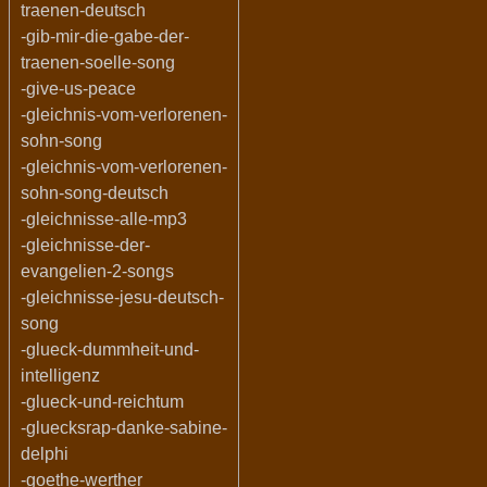
traenen-deutsch
-gib-mir-die-gabe-der-
traenen-soelle-song
-give-us-peace
-gleichnis-vom-verlorenen-
sohn-song
-gleichnis-vom-verlorenen-
sohn-song-deutsch
-gleichnisse-alle-mp3
-gleichnisse-der-
evangelien-2-songs
-gleichnisse-jesu-deutsch-
song
-glueck-dummheit-und-
intelligenz
-glueck-und-reichtum
-gluecksrap-danke-sabine-
delphi
-goethe-werther