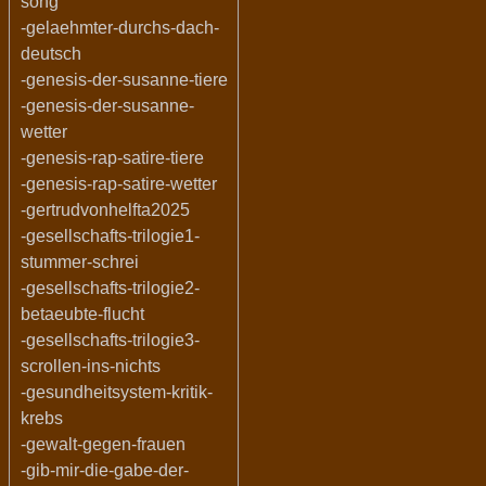
song
-gelaehmter-durchs-dach-
deutsch
-genesis-der-susanne-tiere
-genesis-der-susanne-
wetter
-genesis-rap-satire-tiere
-genesis-rap-satire-wetter
-gertrudvonhelfta2025
-gesellschafts-trilogie1-
stummer-schrei
-gesellschafts-trilogie2-
betaeubte-flucht
-gesellschafts-trilogie3-
scrollen-ins-nichts
-gesundheitsystem-kritik-
krebs
-gewalt-gegen-frauen
-gib-mir-die-gabe-der-