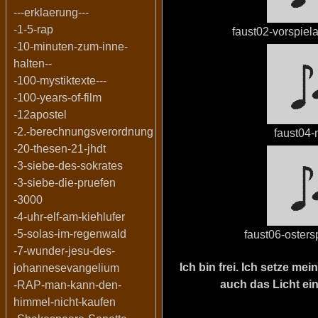
---erklaerung---
-1-5-rap
faust02-vorspiel
-10-minuten-zum-inne-
halten--
-100-mystiktexte---
-100-years-of-film
-12apostel
-2.-berechnungsverordnung
faust04-
-20-thesen-21-jhdt
-3-siebe-des-sokrates
-3-siebe-die-pruefen
-3000
-4-uhr-elf-am-kiehlufer
-5-solas-im-regenwald
faust06-oster
-7-wunder-jesu-des-
Ich bin frei. Ich setze m
johannesevangelium
auch das Licht ein
-RAP-man-kann-den-
himmel-nicht-kaufen