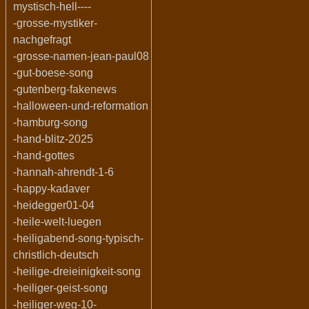
mystisch-hell----
-grosse-mystiker-
nachgefragt
-grosse-namen-jean-paul08
-gut-boese-song
-gutenberg-fakenews
-halloween-und-reformation
-hamburg-song
-hand-blitz-2025
-hand-gottes
-hannah-ahrendt-1-6
-happy-kadaver
-heidegger01-04
-heile-welt-luegen
-heiligabend-song-typisch-
christlich-deutsch
-heilige-dreieinigkeit-song
-heiliger-geist-song
-heiliger-weg-10-