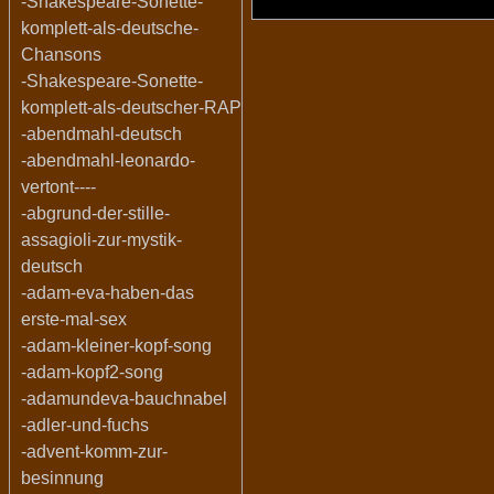
-Shakespeare-Sonette-
komplett-als-deutsche-
Chansons
-Shakespeare-Sonette-
komplett-als-deutscher-RAP
-abendmahl-deutsch
-abendmahl-leonardo-
vertont----
-abgrund-der-stille-
assagioli-zur-mystik-
deutsch
-adam-eva-haben-das
erste-mal-sex
-adam-kleiner-kopf-song
-adam-kopf2-song
-adamundeva-bauchnabel
-adler-und-fuchs
-advent-komm-zur-
besinnung