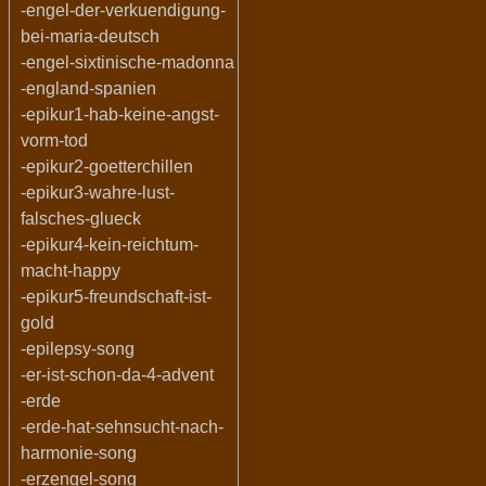
-engel-der-verkuendigung-
bei-maria-deutsch
-engel-sixtinische-madonna
-england-spanien
-epikur1-hab-keine-angst-
vorm-tod
-epikur2-goetterchillen
-epikur3-wahre-lust-
falsches-glueck
-epikur4-kein-reichtum-
macht-happy
-epikur5-freundschaft-ist-
gold
-epilepsy-song
-er-ist-schon-da-4-advent
-erde
-erde-hat-sehnsucht-nach-
harmonie-song
-erzengel-song