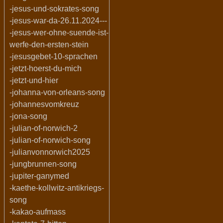
-jesus-und-sokrates-song
-jesus-war-da-26.11.2024---
-jesus-wer-ohne-suende-ist-
werfe-den-ersten-stein
-jesusgebet-10-sprachen
-jetzt-hoerst-du-mich
-jetzt-und-hier
-johanna-von-orleans-song
-johannesvomkreuz
-jona-song
-julian-of-norwich-2
-julian-of-norwich-song
-julianvonnorwich2025
-jungbrunnen-song
-jupiter-ganymed
-kaethe-kollwitz-antikriegs-
song
-kakao-aufmass