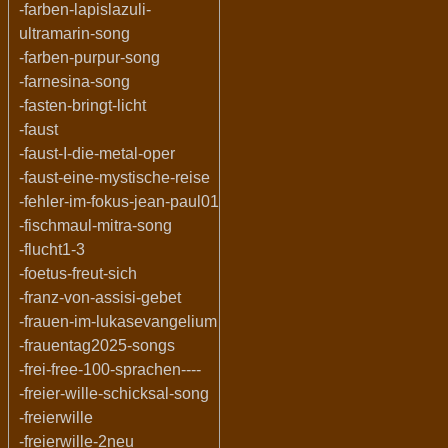
-farben-lapislazuli-
ultramarin-song
-farben-purpur-song
-farnesina-song
-fasten-bringt-licht
-faust
-faust-I-die-metal-oper
-faust-eine-mystische-reise
-fehler-im-fokus-jean-paul01
-fischmaul-mitra-song
-flucht1-3
-foetus-freut-sich
-franz-von-assisi-gebet
-frauen-im-lukasevangelium
-frauentag2025-songs
-frei-free-100-sprachen----
-freier-wille-schicksal-song
-freierwille
-freierwille-2neu