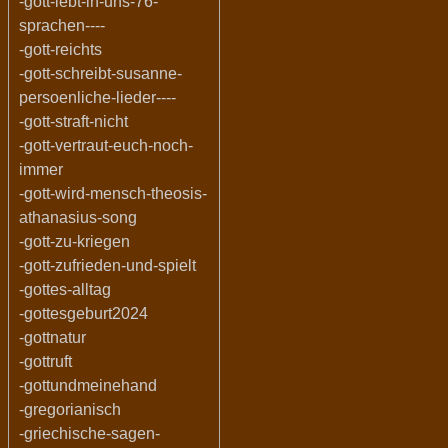
-gott-lebt-in-uns-76-
sprachen----
-gott-reichts
-gott-schreibt-susanne-
persoenliche-lieder----
-gott-straft-nicht
-gott-vertraut-euch-noch-
immer
-gott-wird-mensch-theosis-
athanasius-song
-gott-zu-kriegen
-gott-zufrieden-und-spielt
-gottes-alltag
-gottesgeburt2024
-gottnatur
-gottruft
-gottundmeinehand
-gregorianisch
-griechische-sagen-