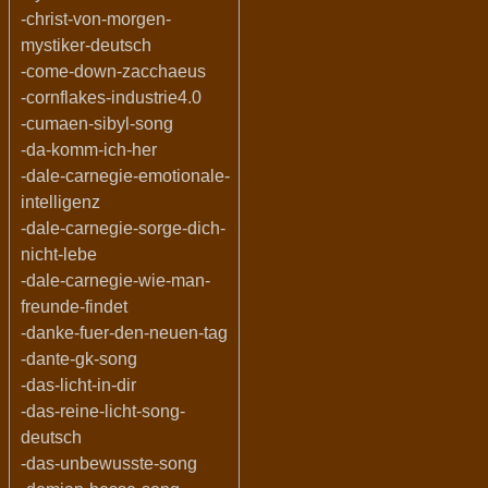
-christ-von-morgen-
mystiker-deutsch
-come-down-zacchaeus
-cornflakes-industrie4.0
-cumaen-sibyl-song
-da-komm-ich-her
-dale-carnegie-emotionale-
intelligenz
-dale-carnegie-sorge-dich-
nicht-lebe
-dale-carnegie-wie-man-
freunde-findet
-danke-fuer-den-neuen-tag
-dante-gk-song
-das-licht-in-dir
-das-reine-licht-song-
deutsch
-das-unbewusste-song