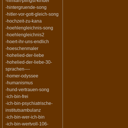
-himfart-pfingst-kinder
-hintergruende-song
-hitler-vor-gott-gleich-song
-hochzeit-zu-kana
-hoehlengleichnis-song
-hoehlengleichnis2
-hoert-ihr-uns-endlich
-hoeschenmaler
-hohelied-der-liebe
-hohelied-der-liebe-30-
sprachen----
-homer-odyssee
-humanismus
-hund-vertrauen-song
-ich-bin-frei
-ich-bin-psychiatrische-
institutsambulanz
-ich-bin-wer-ich-bin
-ich-bin-wertvoll-106-