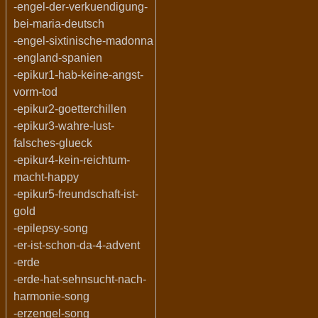
-engel-der-verkuendigung-
bei-maria-deutsch
-engel-sixtinische-madonna
-england-spanien
-epikur1-hab-keine-angst-
vorm-tod
-epikur2-goetterchillen
-epikur3-wahre-lust-
falsches-glueck
-epikur4-kein-reichtum-
macht-happy
-epikur5-freundschaft-ist-
gold
-epilepsy-song
-er-ist-schon-da-4-advent
-erde
-erde-hat-sehnsucht-nach-
harmonie-song
-erzengel-song