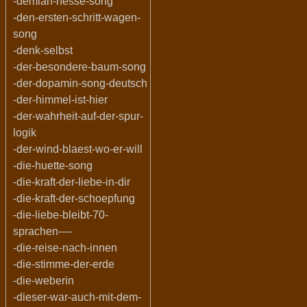
-demian-hesse-song
-den-ersten-schritt-wagen-
song
-denk-selbst
-der-besondere-baum-song
-der-dopamin-song-deutsch
-der-himmel-ist-hier
-der-wahrheit-auf-der-spur-
logik
-der-wind-blaest-wo-er-will
-die-huette-song
-die-kraft-der-liebe-in-dir
-die-kraft-der-schoepfung
-die-liebe-bleibt-70-
sprachen----
-die-reise-nach-innen
-die-stimme-der-erde
-die-weberin
-dieser-war-auch-mit-dem-