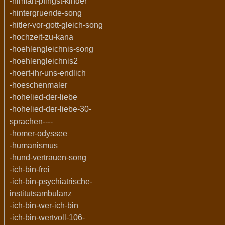
-himfart-pfingst-kinder
-hintergruende-song
-hitler-vor-gott-gleich-song
-hochzeit-zu-kana
-hoehlengleichnis-song
-hoehlengleichnis2
-hoert-ihr-uns-endlich
-hoeschenmaler
-hohelied-der-liebe
-hohelied-der-liebe-30-
sprachen----
-homer-odyssee
-humanismus
-hund-vertrauen-song
-ich-bin-frei
-ich-bin-psychiatrische-
institutsambulanz
-ich-bin-wer-ich-bin
-ich-bin-wertvoll-106-