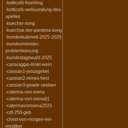
-botticelli-fruehling
-botticelli-verleumdung-des-
apelles
-buecher-song
-buechse-der-pandora-song
-bundeskabinett-2025-2029
-bundesminister-
problemloesung
-bundestagswahl-2025
-caravaggio-trinkt-wein
-cassian1-jesusgebet
-cassian2-reines-herz
-cassian3-gnade-streben
-caterina-von-siena
-caterina-von-siena01
-caterinavonsiena2025
-cdf-250-geb
-christ-von-morgen-ein-
mystiker