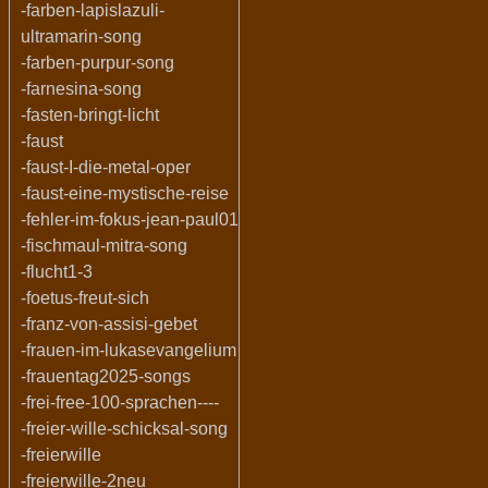
-farben-lapislazuli-
ultramarin-song
-farben-purpur-song
-farnesina-song
-fasten-bringt-licht
-faust
-faust-I-die-metal-oper
-faust-eine-mystische-reise
-fehler-im-fokus-jean-paul01
-fischmaul-mitra-song
-flucht1-3
-foetus-freut-sich
-franz-von-assisi-gebet
-frauen-im-lukasevangelium
-frauentag2025-songs
-frei-free-100-sprachen----
-freier-wille-schicksal-song
-freierwille
-freierwille-2neu