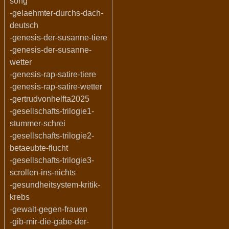
song
-gelaehmter-durchs-dach-
deutsch
-genesis-der-susanne-tiere
-genesis-der-susanne-
wetter
-genesis-rap-satire-tiere
-genesis-rap-satire-wetter
-gertrudvonhelfta2025
-gesellschafts-trilogie1-
stummer-schrei
-gesellschafts-trilogie2-
betaeubte-flucht
-gesellschafts-trilogie3-
scrollen-ins-nichts
-gesundheitsystem-kritik-
krebs
-gewalt-gegen-frauen
-gib-mir-die-gabe-der-