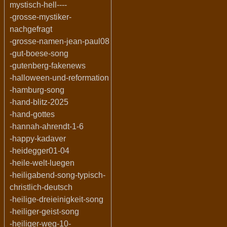
mystisch-hell----
-grosse-mystiker-
nachgefragt
-grosse-namen-jean-paul08
-gut-boese-song
-gutenberg-fakenews
-halloween-und-reformation
-hamburg-song
-hand-blitz-2025
-hand-gottes
-hannah-ahrendt-1-6
-happy-kadaver
-heidegger01-04
-heile-welt-luegen
-heiligabend-song-typisch-
christlich-deutsch
-heilige-dreieinigkeit-song
-heiliger-geist-song
-heiliger-weg-10-