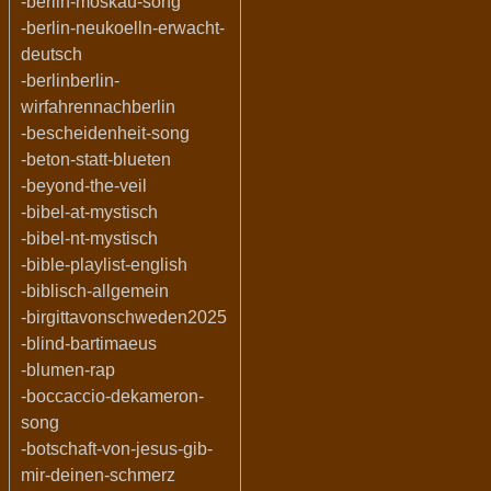
-berlin-moskau-song
-berlin-neukoelln-erwacht-
deutsch
-berlinberlin-
wirfahrennachberlin
-bescheidenheit-song
-beton-statt-blueten
-beyond-the-veil
-bibel-at-mystisch
-bibel-nt-mystisch
-bible-playlist-english
-biblisch-allgemein
-birgittavonschweden2025
-blind-bartimaeus
-blumen-rap
-boccaccio-dekameron-
song
-botschaft-von-jesus-gib-
mir-deinen-schmerz