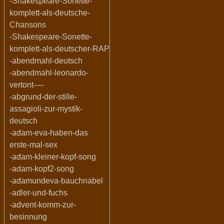
-Shakespeare-Sonette-
komplett-als-deutsche-
Chansons
-Shakespeare-Sonette-
komplett-als-deutscher-RAP
-abendmahl-deutsch
-abendmahl-leonardo-
vertont----
-abgrund-der-stille-
assagioli-zur-mystik-
deutsch
-adam-eva-haben-das
erste-mal-sex
-adam-kleiner-kopf-song
-adam-kopf2-song
-adamundeva-bauchnabel
-adler-und-fuchs
-advent-komm-zur-
besinnung