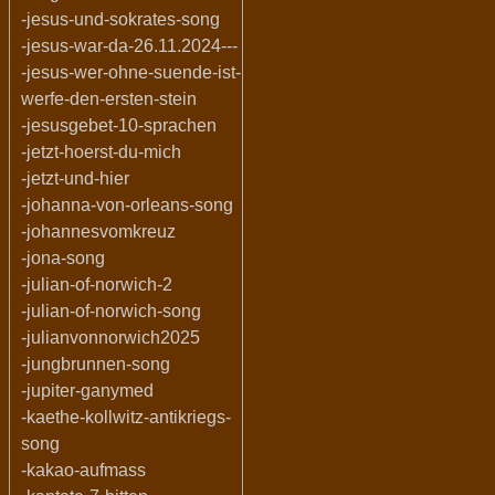
-jesus-und-sokrates-song
-jesus-war-da-26.11.2024---
-jesus-wer-ohne-suende-ist-
werfe-den-ersten-stein
-jesusgebet-10-sprachen
-jetzt-hoerst-du-mich
-jetzt-und-hier
-johanna-von-orleans-song
-johannesvomkreuz
-jona-song
-julian-of-norwich-2
-julian-of-norwich-song
-julianvonnorwich2025
-jungbrunnen-song
-jupiter-ganymed
-kaethe-kollwitz-antikriegs-
song
-kakao-aufmass