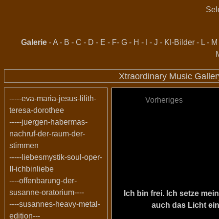
Sel
Galerie
-
A
-
B
-
C
-
D
-
E
-
F
-
G
-
H
-
I
-
J
-
KI-Bilder
-
L
-
M
Xtraordinary Music Galle
-----eva-maria-jesus-lilith-
Vorheriges
teresa-dorothee
-----juergen-habermas-
nachruf-der-raum-der-
stimmen
-----liebesmystik-soul-oper-
II-ichbinliebe
----offenbarung-der-
susanne-oratorium----
Ich bin frei. Ich setze m
----susannes-heavy-metal-
auch das Licht ein
edition---