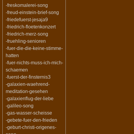
-freskomalerei-song
-freud-einstein-brief-song
-friedefuerst-jesaja9
-friedrich-floetenkonzert
-friedrich-merz-song
-fruehling-senioren
-fuer-die-die-keine-stimme-
hatten
-fuer-nichts-muss-ich-mich-
schaemen
-fuerst-der-finsternis3
-galaxien-waehrend-
meditation-gesehen
-galaxienflug-der-liebe
-galileo-song
-gas-wasser-scheisse
-gebete-fuer-den-frieden
-geburt-christi-origenes-