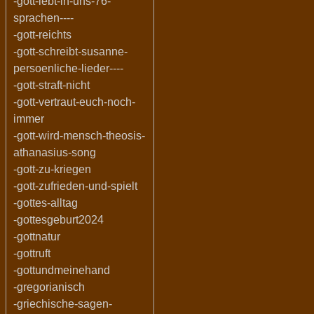
-gott-lebt-in-uns-76-
sprachen----
-gott-reichts
-gott-schreibt-susanne-
persoenliche-lieder----
-gott-straft-nicht
-gott-vertraut-euch-noch-
immer
-gott-wird-mensch-theosis-
athanasius-song
-gott-zu-kriegen
-gott-zufrieden-und-spielt
-gottes-alltag
-gottesgeburt2024
-gottnatur
-gottruft
-gottundmeinehand
-gregorianisch
-griechische-sagen-