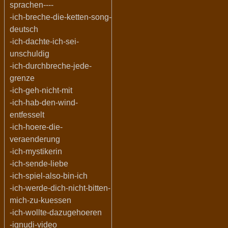
sprachen----
-ich-breche-die-ketten-song-
deutsch
-ich-dachte-ich-sei-
unschuldig
-ich-durchbreche-jede-
grenze
-ich-geh-nicht-mit
-ich-hab-den-wind-
entfesselt
-ich-hoere-die-
veraenderung
-ich-mystikerin
-ich-sende-liebe
-ich-spiel-also-bin-ich
-ich-werde-dich-nicht-bitten-
mich-zu-kuessen
-ich-wollte-dazugehoeren
-ignudi-video