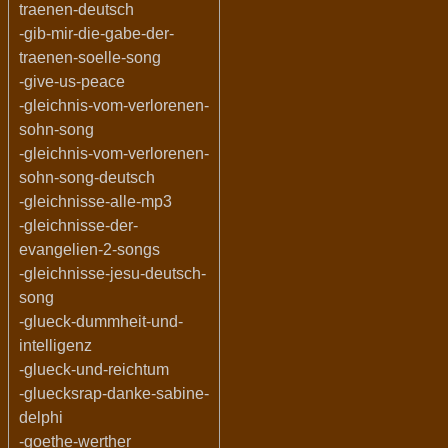
traenen-deutsch
-gib-mir-die-gabe-der-
traenen-soelle-song
-give-us-peace
-gleichnis-vom-verlorenen-
sohn-song
-gleichnis-vom-verlorenen-
sohn-song-deutsch
-gleichnisse-alle-mp3
-gleichnisse-der-
evangelien-2-songs
-gleichnisse-jesu-deutsch-
song
-glueck-dummheit-und-
intelligenz
-glueck-und-reichtum
-gluecksrap-danke-sabine-
delphi
-goethe-werther