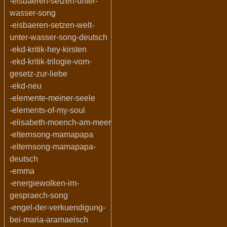
-eisbaeren-setzen-unter-
wasser-song
-eisbaeren-setzen-welt-
unter-wasser-song-deutsch
-ekd-kritik-hey-kirsten
-ekd-kritik-trilogie-vom-
gesetz-zur-liebe
-ekd-neu
-elemente-meiner-seele
-elements-of-my-soul
-elisabeth-moench-am-meer
-elternsong-mamapapa
-elternsong-mamapapa-
deutsch
-emma
-energiewolken-im-
gespraech-song
-engel-der-verkuendigung-
bei-maria-aramaeisch