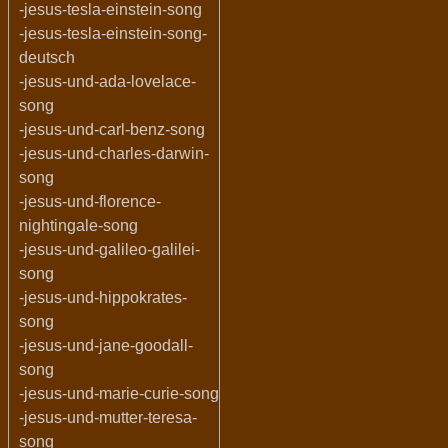
-jesus-tesla-einstein-song
-jesus-tesla-einstein-song-
deutsch
-jesus-und-ada-lovelace-
song
-jesus-und-carl-benz-song
-jesus-und-charles-darwin-
song
-jesus-und-florence-
nightingale-song
-jesus-und-galileo-galilei-
song
-jesus-und-hippokrates-
song
-jesus-und-jane-goodall-
song
-jesus-und-marie-curie-song
-jesus-und-mutter-teresa-
song