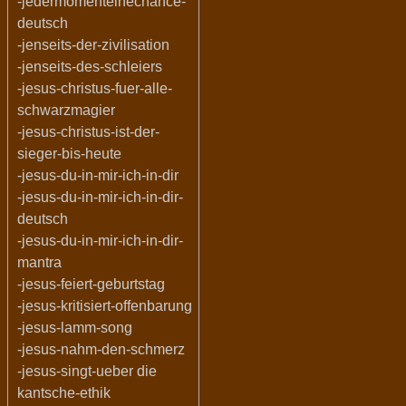
-jedermomenteinechance-
deutsch
-jenseits-der-zivilisation
-jenseits-des-schleiers
-jesus-christus-fuer-alle-
schwarzmagier
-jesus-christus-ist-der-
sieger-bis-heute
-jesus-du-in-mir-ich-in-dir
-jesus-du-in-mir-ich-in-dir-
deutsch
-jesus-du-in-mir-ich-in-dir-
mantra
-jesus-feiert-geburtstag
-jesus-kritisiert-offenbarung
-jesus-lamm-song
-jesus-nahm-den-schmerz
-jesus-singt-ueber die
kantsche-ethik