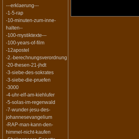
---erklaerung---
-1-5-rap
-10-minuten-zum-inne-
halten--
-100-mystiktexte---
-100-years-of-film
-12apostel
-2.-berechnungsverordnung
-20-thesen-21-jhdt
-3-siebe-des-sokrates
-3-siebe-die-pruefen
-3000
-4-uhr-elf-am-kiehlufer
-5-solas-im-regenwald
-7-wunder-jesu-des-
johannesevangelium
-RAP-man-kann-den-
himmel-nicht-kaufen