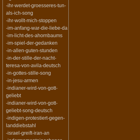
-ihr-werdet-groesseres-tun-
als-ich-song
-ihr-wollt-mich-stoppen
-im-anfang-war-die-liebe-da
-im-licht-des-ahornbaums
-im-spiel-der-gedanken
-in-allen-guten-stunden
-in-der-stille-der-nacht-
teresa-von-avila-deutsch
-in-gottes-stille-song
-in-jesu-armen
-indianer-wird-von-gott-
geliebt
-indianer-wird-von-gott-
geliebt-song-deutsch
-indigen-protestiert-gegen-
landdiebstahl
-israel-greift-iran-an