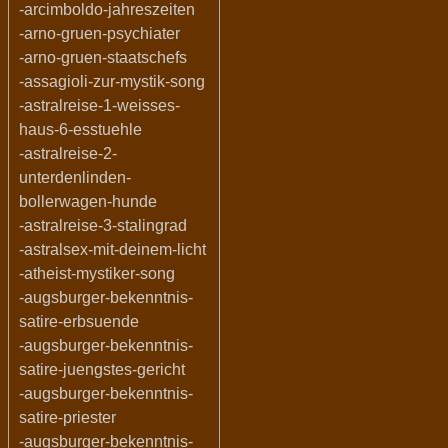
-arcimboldo-jahreszeiten
-arno-gruen-psychiater
-arno-gruen-staatschefs
-assagioli-zur-mystik-song
-astralreise-1-weisses-
haus-6-esstuehle
-astralreise-2-
unterdenlinden-
bollerwagen-hunde
-astralreise-3-stalingrad
-astralsex-mit-deinem-licht
-atheist-mystiker-song
-augsburger-bekenntnis-
satire-erbsuende
-augsburger-bekenntnis-
satire-juengstes-gericht
-augsburger-bekenntnis-
satire-priester
-augsburger-bekenntnis-