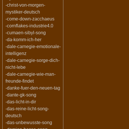
-christ-von-morgen-
mystiker-deutsch
-come-down-zacchaeus
-cornflakes-industrie4.0
-cumaen-sibyl-song
-da-komm-ich-her
-dale-carnegie-emotionale-
intelligenz
-dale-carnegie-sorge-dich-
nicht-lebe
-dale-carnegie-wie-man-
freunde-findet
-danke-fuer-den-neuen-tag
-dante-gk-song
-das-licht-in-dir
-das-reine-licht-song-
deutsch
-das-unbewusste-song