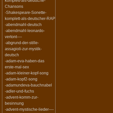
komplett-als-deutsche-
Chansons
-Shakespeare-Sonette-
komplett-als-deutscher-RAP
-abendmahl-deutsch
-abendmahl-leonardo-
vertont----
-abgrund-der-stille-
assagioli-zur-mystik-
deutsch
-adam-eva-haben-das
erste-mal-sex
-adam-kleiner-kopf-song
-adam-kopf2-song
-adamundeva-bauchnabel
-adler-und-fuchs
-advent-komm-zur-
besinnung
-advent-mystische-lieder----