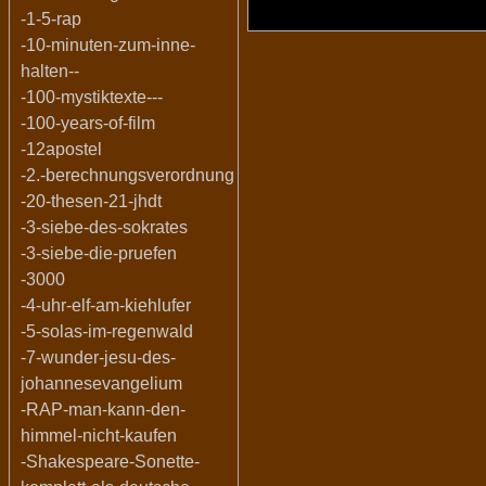
-1-5-rap
-10-minuten-zum-inne-
halten--
-100-mystiktexte---
-100-years-of-film
-12apostel
-2.-berechnungsverordnung
-20-thesen-21-jhdt
-3-siebe-des-sokrates
-3-siebe-die-pruefen
-3000
-4-uhr-elf-am-kiehlufer
-5-solas-im-regenwald
-7-wunder-jesu-des-
johannesevangelium
-RAP-man-kann-den-
himmel-nicht-kaufen
-Shakespeare-Sonette-