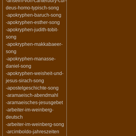
-anselm-von-canterbury-cur-
deus-homo-typisch-song
-apokryphen-baruch-song
-apokryphen-esther-song
-apokryphen-judith-tobit-
song
-apokryphen-makkabaeer-
song
-apokryphen-manasse-
daniel-song
-apokryphen-weisheit-und-
jesus-sirach-song
-apostelgeschichte-song
-aramaeisch-abendmahl
-aramaeisches-jesusgebet
-arbeiter-im-weinberg-
deutsch
-arbeiter-im-weinberg-song
-arcimboldo-jahreszeiten