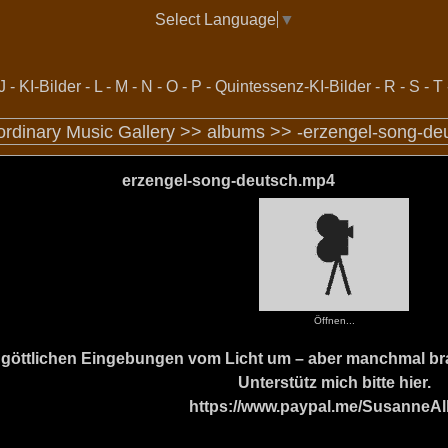
Select Language
▼
J
-
KI-Bilder
-
L
-
M
-
N
-
O
-
P
-
Quintessenz-KI-Bilder
-
R
-
S
-
T
ordinary Music Gallery >>
albums
>>
-erzengel-song-de
erzengel-song-deutsch.mp4
Öffnen...
ine göttlichen Eingebungen vom Licht um – aber manchmal b
Unterstütz mich bitte hier.
https://www.paypal.me/SusanneAl