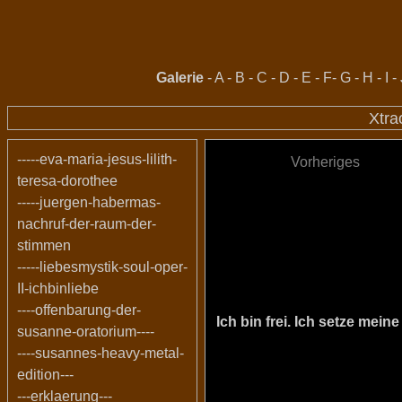
Galerie
-
A
-
B
-
C
-
D
-
E
-
F
-
G
-
H
-
I
-
Xtra
-----eva-maria-jesus-lilith-
Vorheriges
teresa-dorothee
-----juergen-habermas-
nachruf-der-raum-der-
stimmen
-----liebesmystik-soul-oper-
II-ichbinliebe
----offenbarung-der-
Ich bin frei. Ich setze me
susanne-oratorium----
----susannes-heavy-metal-
edition---
---erklaerung---