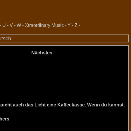
-
U
-
V
-
W
-
Xtraordinary Music
-
Y
-
Z
-
utsch
Nächstes
raucht auch das Licht eine Kaffeekasse. Wenn du kannst:
bers