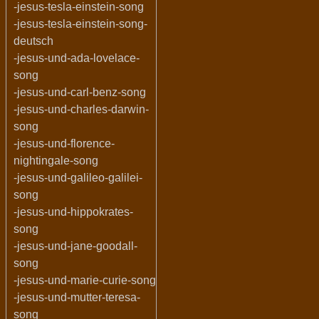
-jesus-tesla-einstein-song
-jesus-tesla-einstein-song-
deutsch
-jesus-und-ada-lovelace-
song
-jesus-und-carl-benz-song
-jesus-und-charles-darwin-
song
-jesus-und-florence-
nightingale-song
-jesus-und-galileo-galilei-
song
-jesus-und-hippokrates-
song
-jesus-und-jane-goodall-
song
-jesus-und-marie-curie-song
-jesus-und-mutter-teresa-
song