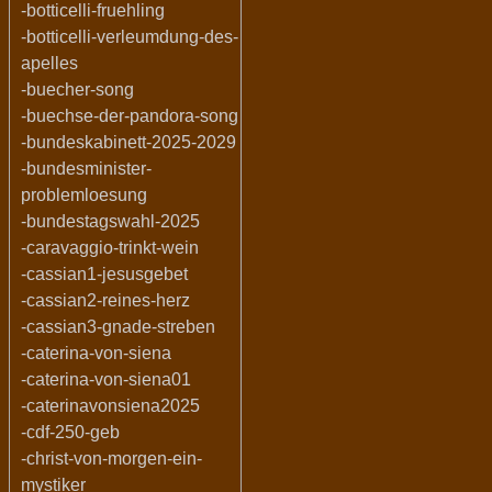
-botticelli-fruehling
-botticelli-verleumdung-des-
apelles
-buecher-song
-buechse-der-pandora-song
-bundeskabinett-2025-2029
-bundesminister-
problemloesung
-bundestagswahl-2025
-caravaggio-trinkt-wein
-cassian1-jesusgebet
-cassian2-reines-herz
-cassian3-gnade-streben
-caterina-von-siena
-caterina-von-siena01
-caterinavonsiena2025
-cdf-250-geb
-christ-von-morgen-ein-
mystiker