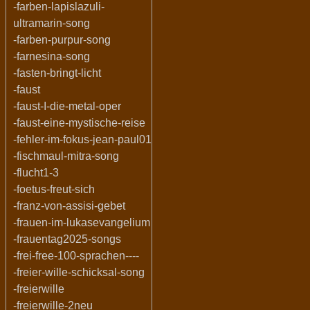
-farben-lapislazuli-
ultramarin-song
-farben-purpur-song
-farnesina-song
-fasten-bringt-licht
-faust
-faust-I-die-metal-oper
-faust-eine-mystische-reise
-fehler-im-fokus-jean-paul01
-fischmaul-mitra-song
-flucht1-3
-foetus-freut-sich
-franz-von-assisi-gebet
-frauen-im-lukasevangelium
-frauentag2025-songs
-frei-free-100-sprachen----
-freier-wille-schicksal-song
-freierwille
-freierwille-2neu