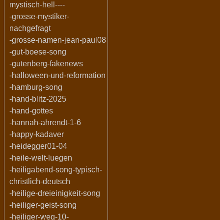
mystisch-hell----
-grosse-mystiker-
nachgefragt
-grosse-namen-jean-paul08
-gut-boese-song
-gutenberg-fakenews
-halloween-und-reformation
-hamburg-song
-hand-blitz-2025
-hand-gottes
-hannah-ahrendt-1-6
-happy-kadaver
-heidegger01-04
-heile-welt-luegen
-heiligabend-song-typisch-
christlich-deutsch
-heilige-dreieinigkeit-song
-heiliger-geist-song
-heiliger-weg-10-