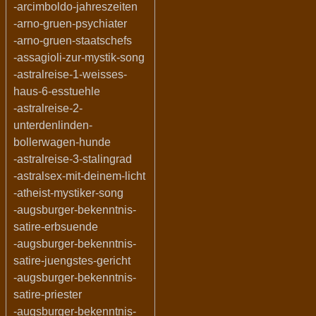
-arcimboldo-jahreszeiten
-arno-gruen-psychiater
-arno-gruen-staatschefs
-assagioli-zur-mystik-song
-astralreise-1-weisses-
haus-6-esstuehle
-astralreise-2-
unterdenlinden-
bollerwagen-hunde
-astralreise-3-stalingrad
-astralsex-mit-deinem-licht
-atheist-mystiker-song
-augsburger-bekenntnis-
satire-erbsuende
-augsburger-bekenntnis-
satire-juengstes-gericht
-augsburger-bekenntnis-
satire-priester
-augsburger-bekenntnis-