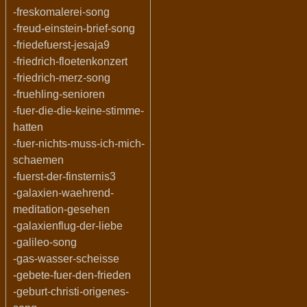
-freskomalerei-song
-freud-einstein-brief-song
-friedefuerst-jesaja9
-friedrich-floetenkonzert
-friedrich-merz-song
-fruehling-senioren
-fuer-die-die-keine-stimme-
hatten
-fuer-nichts-muss-ich-mich-
schaemen
-fuerst-der-finsternis3
-galaxien-waehrend-
meditation-gesehen
-galaxienflug-der-liebe
-galileo-song
-gas-wasser-scheisse
-gebete-fuer-den-frieden
-geburt-christi-origenes-