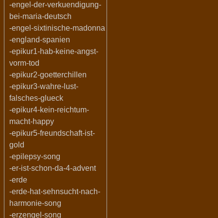
-engel-der-verkuendigung-
bei-maria-deutsch
-engel-sixtinische-madonna
-england-spanien
-epikur1-hab-keine-angst-
vorm-tod
-epikur2-goetterchillen
-epikur3-wahre-lust-
falsches-glueck
-epikur4-kein-reichtum-
macht-happy
-epikur5-freundschaft-ist-
gold
-epilepsy-song
-er-ist-schon-da-4-advent
-erde
-erde-hat-sehnsucht-nach-
harmonie-song
-erzengel-song