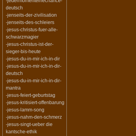
-jedermomenteinechance-
deutsch
-jenseits-der-zivilisation
-jenseits-des-schleiers
-jesus-christus-fuer-alle-
schwarzmagier
-jesus-christus-ist-der-
sieger-bis-heute
-jesus-du-in-mir-ich-in-dir
-jesus-du-in-mir-ich-in-dir-
deutsch
-jesus-du-in-mir-ich-in-dir-
mantra
-jesus-feiert-geburtstag
-jesus-kritisiert-offenbarung
-jesus-lamm-song
-jesus-nahm-den-schmerz
-jesus-singt-ueber die
kantsche-ethik