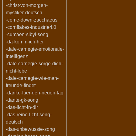
-christ-von-morgen-
mystiker-deutsch
-come-down-zacchaeus
-cornflakes-industrie4.0
-cumaen-sibyl-song
-da-komm-ich-her
-dale-carnegie-emotionale-
intelligenz
-dale-carnegie-sorge-dich-
nicht-lebe
-dale-carnegie-wie-man-
freunde-findet
-danke-fuer-den-neuen-tag
-dante-gk-song
-das-licht-in-dir
-das-reine-licht-song-
deutsch
-das-unbewusste-song