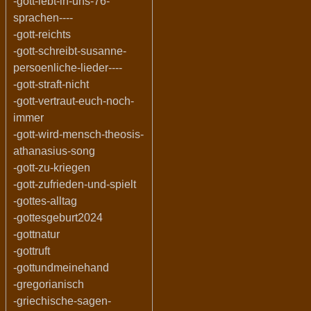
-gott-lebt-in-uns-76-
sprachen----
-gott-reichts
-gott-schreibt-susanne-
persoenliche-lieder----
-gott-straft-nicht
-gott-vertraut-euch-noch-
immer
-gott-wird-mensch-theosis-
athanasius-song
-gott-zu-kriegen
-gott-zufrieden-und-spielt
-gottes-alltag
-gottesgeburt2024
-gottnatur
-gottruft
-gottundmeinehand
-gregorianisch
-griechische-sagen-