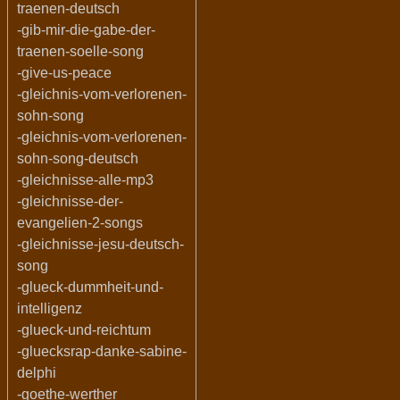
traenen-deutsch
-gib-mir-die-gabe-der-
traenen-soelle-song
-give-us-peace
-gleichnis-vom-verlorenen-
sohn-song
-gleichnis-vom-verlorenen-
sohn-song-deutsch
-gleichnisse-alle-mp3
-gleichnisse-der-
evangelien-2-songs
-gleichnisse-jesu-deutsch-
song
-glueck-dummheit-und-
intelligenz
-glueck-und-reichtum
-gluecksrap-danke-sabine-
delphi
-goethe-werther