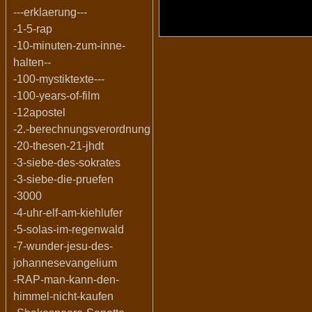
---erklaerung---
-1-5-rap
-10-minuten-zum-inne-
halten--
-100-mystiktexte---
-100-years-of-film
-12apostel
-2.-berechnungsverordnung
-20-thesen-21-jhdt
-3-siebe-des-sokrates
-3-siebe-die-pruefen
-3000
-4-uhr-elf-am-kiehlufer
-5-solas-im-regenwald
-7-wunder-jesu-des-
johannesevangelium
-RAP-man-kann-den-
himmel-nicht-kaufen