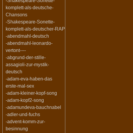
-Shakespeare-Sonette-
komplett-als-deutsche-
Chansons
-Shakespeare-Sonette-
komplett-als-deutscher-RAP
-abendmahl-deutsch
-abendmahl-leonardo-
vertont----
-abgrund-der-stille-
assagioli-zur-mystik-
deutsch
-adam-eva-haben-das
erste-mal-sex
-adam-kleiner-kopf-song
-adam-kopf2-song
-adamundeva-bauchnabel
-adler-und-fuchs
-advent-komm-zur-
besinnung