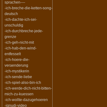
sprachen----
-ich-breche-die-ketten-song-
deutsch
-ich-dachte-ich-sei-
unschuldig
-ich-durchbreche-jede-
grenze
-ich-geh-nicht-mit
-ich-hab-den-wind-
entfesselt
-ich-hoere-die-
veraenderung
-ich-mystikerin
-ich-sende-liebe
-ich-spiel-also-bin-ich
-ich-werde-dich-nicht-bitten-
mich-zu-kuessen
-ich-wollte-dazugehoeren
-ignudi-video