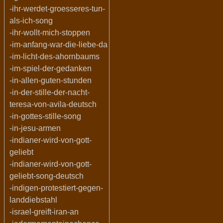
-ihr-werdet-groesseres-tun-
als-ich-song
-ihr-wollt-mich-stoppen
-im-anfang-war-die-liebe-da
-im-licht-des-ahornbaums
-im-spiel-der-gedanken
-in-allen-guten-stunden
-in-der-stille-der-nacht-
teresa-von-avila-deutsch
-in-gottes-stille-song
-in-jesu-armen
-indianer-wird-von-gott-
geliebt
-indianer-wird-von-gott-
geliebt-song-deutsch
-indigen-protestiert-gegen-
landdiebstahl
-israel-greift-iran-an