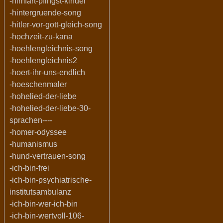
-himfart-pfingst-kinder
-hintergruende-song
-hitler-vor-gott-gleich-song
-hochzeit-zu-kana
-hoehlengleichnis-song
-hoehlengleichnis2
-hoert-ihr-uns-endlich
-hoeschenmaler
-hohelied-der-liebe
-hohelied-der-liebe-30-
sprachen----
-homer-odyssee
-humanismus
-hund-vertrauen-song
-ich-bin-frei
-ich-bin-psychiatrische-
institutsambulanz
-ich-bin-wer-ich-bin
-ich-bin-wertvoll-106-