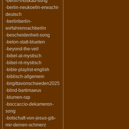
-berlin-moskau-song
-berlin-neukoelln-erwacht-
deutsch
-berlinberlin-
wirfahrennachberlin
-bescheidenheit-song
-beton-statt-blueten
-beyond-the-veil
-bibel-at-mystisch
-bibel-nt-mystisch
-bible-playlist-english
-biblisch-allgemein
-birgittavonschweden2025
-blind-bartimaeus
-blumen-rap
-boccaccio-dekameron-
song
-botschaft-von-jesus-gib-
mir-deinen-schmerz