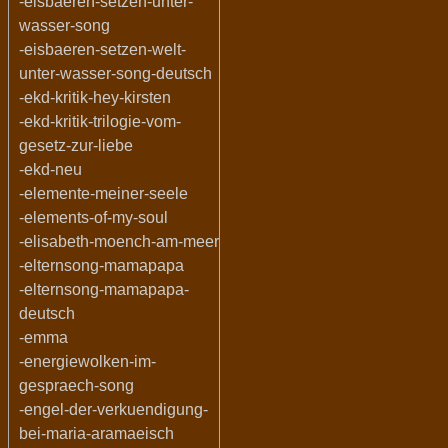
-eisbaeren-setzen-unter-
wasser-song
-eisbaeren-setzen-welt-
unter-wasser-song-deutsch
-ekd-kritik-hey-kirsten
-ekd-kritik-trilogie-vom-
gesetz-zur-liebe
-ekd-neu
-elemente-meiner-seele
-elements-of-my-soul
-elisabeth-moench-am-meer
-elternsong-mamapapa
-elternsong-mamapapa-
deutsch
-emma
-energiewolken-im-
gespraech-song
-engel-der-verkuendigung-
bei-maria-aramaeisch