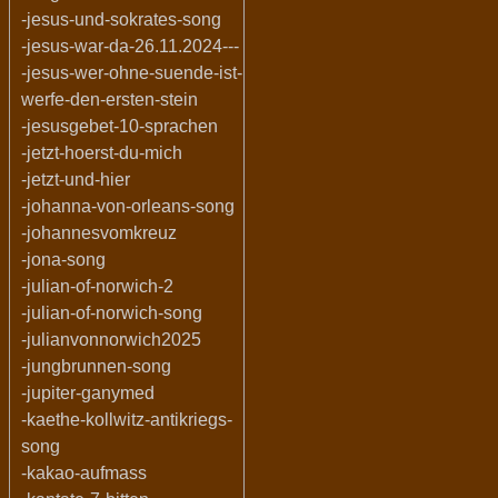
-jesus-und-sokrates-song
-jesus-war-da-26.11.2024---
-jesus-wer-ohne-suende-ist-
werfe-den-ersten-stein
-jesusgebet-10-sprachen
-jetzt-hoerst-du-mich
-jetzt-und-hier
-johanna-von-orleans-song
-johannesvomkreuz
-jona-song
-julian-of-norwich-2
-julian-of-norwich-song
-julianvonnorwich2025
-jungbrunnen-song
-jupiter-ganymed
-kaethe-kollwitz-antikriegs-
song
-kakao-aufmass