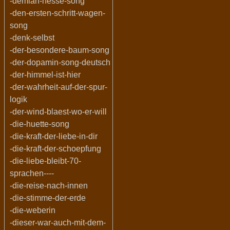
-demian-hesse-song
-den-ersten-schritt-wagen-
song
-denk-selbst
-der-besondere-baum-song
-der-dopamin-song-deutsch
-der-himmel-ist-hier
-der-wahrheit-auf-der-spur-
logik
-der-wind-blaest-wo-er-will
-die-huette-song
-die-kraft-der-liebe-in-dir
-die-kraft-der-schoepfung
-die-liebe-bleibt-70-
sprachen----
-die-reise-nach-innen
-die-stimme-der-erde
-die-weberin
-dieser-war-auch-mit-dem-