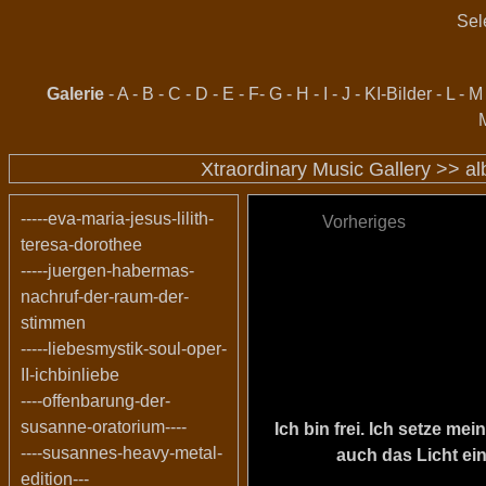
Sel
Galerie
-
A
-
B
-
C
-
D
-
E
-
F
-
G
-
H
-
I
-
J
-
KI-Bilder
-
L
-
M
Xtraordinary Music Gallery >>
al
-----eva-maria-jesus-lilith-
Vorheriges
teresa-dorothee
-----juergen-habermas-
nachruf-der-raum-der-
stimmen
-----liebesmystik-soul-oper-
II-ichbinliebe
----offenbarung-der-
susanne-oratorium----
Ich bin frei. Ich setze m
----susannes-heavy-metal-
auch das Licht ein
edition---