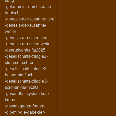
song
-gelaehmter-durchs-dach-
deutsch
-genesis-der-susanne-tiere
-genesis-der-susanne-
wetter
-genesis-rap-satire-tiere
-genesis-rap-satire-wetter
-gertrudvonhelfta2025
-gesellschafts-trilogie1-
stummer-schrei
-gesellschafts-trilogie2-
betaeubte-flucht
-gesellschafts-trilogie3-
scrollen-ins-nichts
-gesundheitsystem-kritik-
krebs
-gewalt-gegen-frauen
-gib-mir-die-gabe-der-