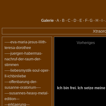
Galerie
-
A
-
B
-
C
-
D
-
E
-
F
-
G
-
H
-
I
-
Xtraor
-----eva-maria-jesus-lilith-
Vorheriges
teresa-dorothee
-----juergen-habermas-
nachruf-der-raum-der-
stimmen
-----liebesmystik-soul-oper-
II-ichbinliebe
----offenbarung-der-
susanne-oratorium----
Ich bin frei. Ich setze me
----susannes-heavy-metal-
edition---
---erklaerung---