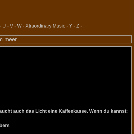
-
U
-
V
-
W
-
Xtraordinary Music
-
Y
-
Z
-
am-meer
raucht auch das Licht eine Kaffeekasse. Wenn du kannst:
bers