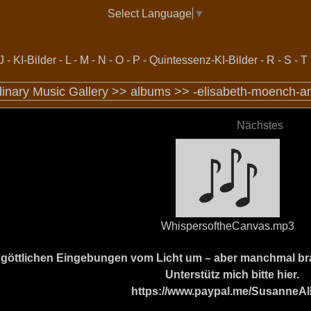
Select Language
▼
J
-
KI-Bilder
-
L
-
M
-
N
-
O
-
P
-
Quintessenz-KI-Bilder
-
R
-
S
-
T
dinary Music Gallery >>
albums
>>
-elisabeth-moench-
Nächstes
WhispersoftheCanvas.mp3
ine göttlichen Eingebungen vom Licht um – aber manchmal b
Unterstütz mich bitte hier.
https://www.paypal.me/SusanneAl