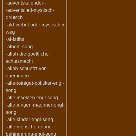
-adventskalender--
-adventslied-mystisch-
deutsch
-afd-verbot-oder-mystischer-
weg
-al-fatiha
-alberti-song
-allah-die-goettliche-
schutzmacht
-allah-schuetzt-vor-
daemonen
-alle-(einige)-politiker-engl-
song
-alle-insekten-engl-song
-alle-jungen-maenner-engl-
song
-alle-kinder-engl-song
-alle-menschen-ohne-
behinderung-engl-song