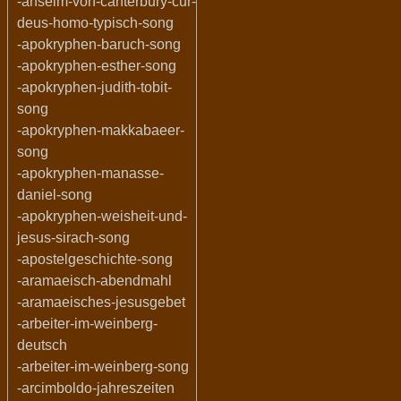
-anselm-von-canterbury-cur-
deus-homo-typisch-song
-apokryphen-baruch-song
-apokryphen-esther-song
-apokryphen-judith-tobit-
song
-apokryphen-makkabaeer-
song
-apokryphen-manasse-
daniel-song
-apokryphen-weisheit-und-
jesus-sirach-song
-apostelgeschichte-song
-aramaeisch-abendmahl
-aramaeisches-jesusgebet
-arbeiter-im-weinberg-
deutsch
-arbeiter-im-weinberg-song
-arcimboldo-jahreszeiten