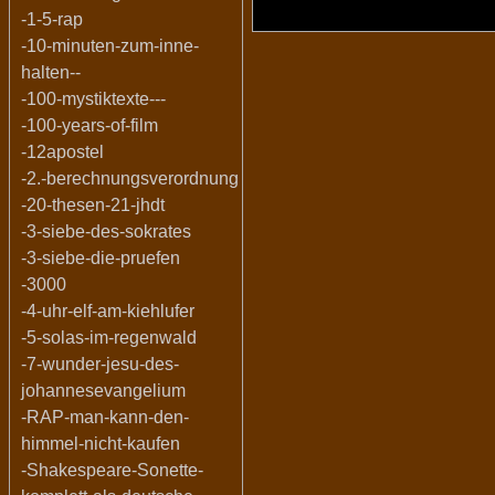
-1-5-rap
-10-minuten-zum-inne-
halten--
-100-mystiktexte---
-100-years-of-film
-12apostel
-2.-berechnungsverordnung
-20-thesen-21-jhdt
-3-siebe-des-sokrates
-3-siebe-die-pruefen
-3000
-4-uhr-elf-am-kiehlufer
-5-solas-im-regenwald
-7-wunder-jesu-des-
johannesevangelium
-RAP-man-kann-den-
himmel-nicht-kaufen
-Shakespeare-Sonette-