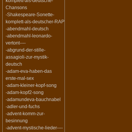
komplett-als-deutsche-
Chansons
-Shakespeare-Sonette-
komplett-als-deutscher-RAP
-abendmahl-deutsch
-abendmahl-leonardo-
vertont----
-abgrund-der-stille-
assagioli-zur-mystik-
deutsch
-adam-eva-haben-das
erste-mal-sex
-adam-kleiner-kopf-song
-adam-kopf2-song
-adamundeva-bauchnabel
-adler-und-fuchs
-advent-komm-zur-
besinnung
-advent-mystische-lieder----