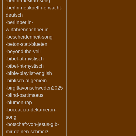
-berlin-moskau-song
-berlin-neukoelln-erwacht-
deutsch
-berlinberlin-
wirfahrennachberlin
-bescheidenheit-song
-beton-statt-blueten
-beyond-the-veil
-bibel-at-mystisch
-bibel-nt-mystisch
-bible-playlist-english
-biblisch-allgemein
-birgittavonschweden2025
-blind-bartimaeus
-blumen-rap
-boccaccio-dekameron-
song
-botschaft-von-jesus-gib-
mir-deinen-schmerz