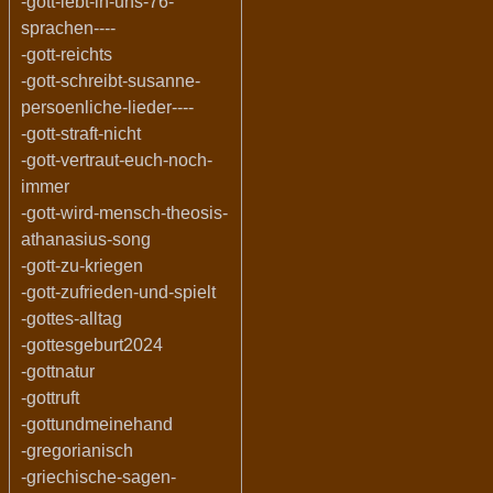
-gott-lebt-in-uns-76-
sprachen----
-gott-reichts
-gott-schreibt-susanne-
persoenliche-lieder----
-gott-straft-nicht
-gott-vertraut-euch-noch-
immer
-gott-wird-mensch-theosis-
athanasius-song
-gott-zu-kriegen
-gott-zufrieden-und-spielt
-gottes-alltag
-gottesgeburt2024
-gottnatur
-gottruft
-gottundmeinehand
-gregorianisch
-griechische-sagen-