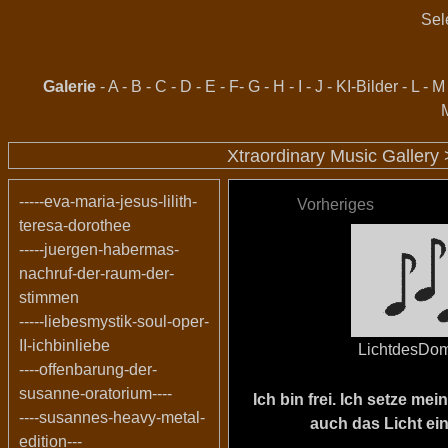
Sel
Galerie
-
A
-
B
-
C
-
D
-
E
-
F
-
G
-
H
-
I
-
J
-
KI-Bilder
-
L
-
M
Xtraordinary Music Gallery
-----eva-maria-jesus-lilith-
Vorheriges
teresa-dorothee
-----juergen-habermas-
nachruf-der-raum-der-
stimmen
-----liebesmystik-soul-oper-
II-ichbinliebe
LichtdesDo
----offenbarung-der-
susanne-oratorium----
Ich bin frei. Ich setze m
----susannes-heavy-metal-
auch das Licht ein
edition---