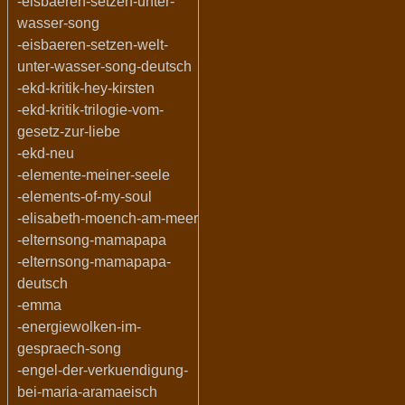
-eisbaeren-setzen-unter-
wasser-song
-eisbaeren-setzen-welt-
unter-wasser-song-deutsch
-ekd-kritik-hey-kirsten
-ekd-kritik-trilogie-vom-
gesetz-zur-liebe
-ekd-neu
-elemente-meiner-seele
-elements-of-my-soul
-elisabeth-moench-am-meer
-elternsong-mamapapa
-elternsong-mamapapa-
deutsch
-emma
-energiewolken-im-
gespraech-song
-engel-der-verkuendigung-
bei-maria-aramaeisch