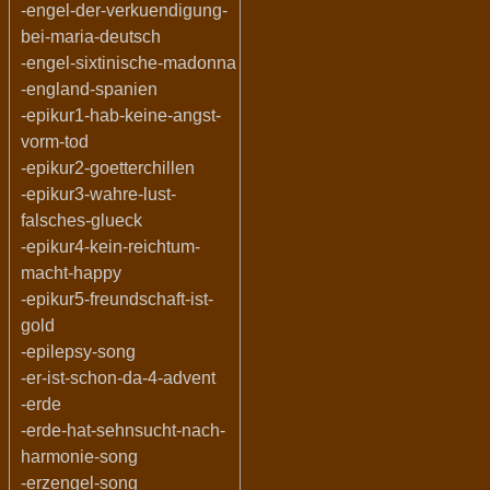
-engel-der-verkuendigung-
bei-maria-deutsch
-engel-sixtinische-madonna
-england-spanien
-epikur1-hab-keine-angst-
vorm-tod
-epikur2-goetterchillen
-epikur3-wahre-lust-
falsches-glueck
-epikur4-kein-reichtum-
macht-happy
-epikur5-freundschaft-ist-
gold
-epilepsy-song
-er-ist-schon-da-4-advent
-erde
-erde-hat-sehnsucht-nach-
harmonie-song
-erzengel-song