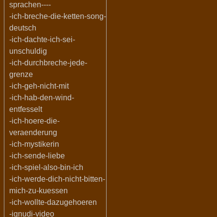
sprachen----
-ich-breche-die-ketten-song-
deutsch
-ich-dachte-ich-sei-
unschuldig
-ich-durchbreche-jede-
grenze
-ich-geh-nicht-mit
-ich-hab-den-wind-
entfesselt
-ich-hoere-die-
veraenderung
-ich-mystikerin
-ich-sende-liebe
-ich-spiel-also-bin-ich
-ich-werde-dich-nicht-bitten-
mich-zu-kuessen
-ich-wollte-dazugehoeren
-ignudi-video