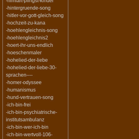
-himfart-pfingst-kinder
-hintergruende-song
-hitler-vor-gott-gleich-song
-hochzeit-zu-kana
-hoehlengleichnis-song
-hoehlengleichnis2
-hoert-ihr-uns-endlich
-hoeschenmaler
-hohelied-der-liebe
-hohelied-der-liebe-30-
sprachen----
-homer-odyssee
-humanismus
-hund-vertrauen-song
-ich-bin-frei
-ich-bin-psychiatrische-
institutsambulanz
-ich-bin-wer-ich-bin
-ich-bin-wertvoll-106-