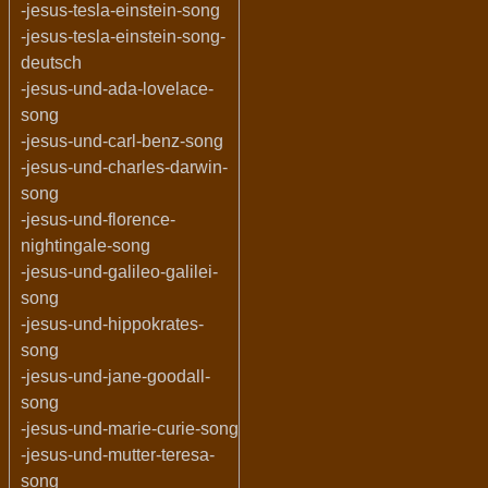
-jesus-tesla-einstein-song
-jesus-tesla-einstein-song-
deutsch
-jesus-und-ada-lovelace-
song
-jesus-und-carl-benz-song
-jesus-und-charles-darwin-
song
-jesus-und-florence-
nightingale-song
-jesus-und-galileo-galilei-
song
-jesus-und-hippokrates-
song
-jesus-und-jane-goodall-
song
-jesus-und-marie-curie-song
-jesus-und-mutter-teresa-
song