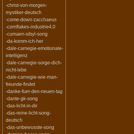
-christ-von-morgen-
mystiker-deutsch
-come-down-zacchaeus
-cornflakes-industrie4.0
-cumaen-sibyl-song
-da-komm-ich-her
-dale-carnegie-emotionale-
intelligenz
-dale-carnegie-sorge-dich-
nicht-lebe
-dale-carnegie-wie-man-
freunde-findet
-danke-fuer-den-neuen-tag
-dante-gk-song
-das-licht-in-dir
-das-reine-licht-song-
deutsch
-das-unbewusste-song