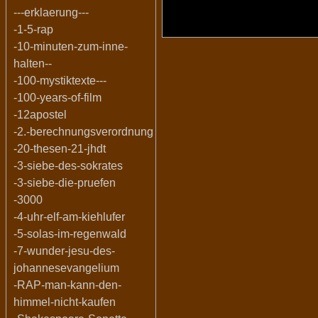
---erklaerung---
-1-5-rap
-10-minuten-zum-inne-
halten--
-100-mystiktexte---
-100-years-of-film
-12apostel
-2.-berechnungsverordnung
-20-thesen-21-jhdt
-3-siebe-des-sokrates
-3-siebe-die-pruefen
-3000
-4-uhr-elf-am-kiehlufer
-5-solas-im-regenwald
-7-wunder-jesu-des-
johannesevangelium
-RAP-man-kann-den-
himmel-nicht-kaufen