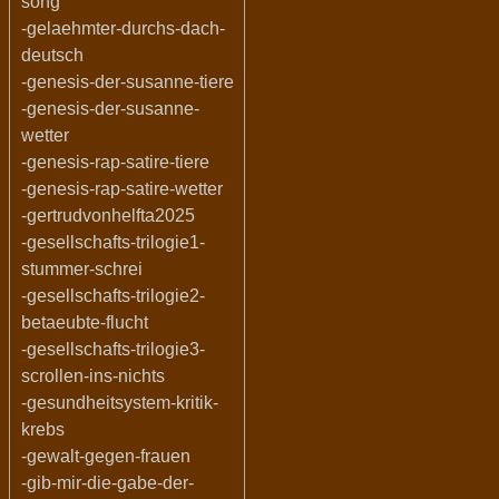
song
-gelaehmter-durchs-dach-
deutsch
-genesis-der-susanne-tiere
-genesis-der-susanne-
wetter
-genesis-rap-satire-tiere
-genesis-rap-satire-wetter
-gertrudvonhelfta2025
-gesellschafts-trilogie1-
stummer-schrei
-gesellschafts-trilogie2-
betaeubte-flucht
-gesellschafts-trilogie3-
scrollen-ins-nichts
-gesundheitsystem-kritik-
krebs
-gewalt-gegen-frauen
-gib-mir-die-gabe-der-