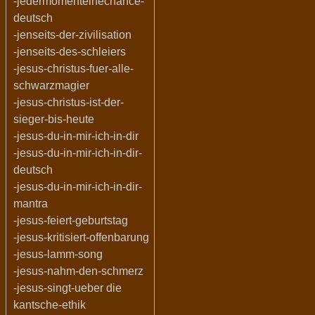
-jedermomenteinechance-
deutsch
-jenseits-der-zivilisation
-jenseits-des-schleiers
-jesus-christus-fuer-alle-
schwarzmagier
-jesus-christus-ist-der-
sieger-bis-heute
-jesus-du-in-mir-ich-in-dir
-jesus-du-in-mir-ich-in-dir-
deutsch
-jesus-du-in-mir-ich-in-dir-
mantra
-jesus-feiert-geburtstag
-jesus-kritisiert-offenbarung
-jesus-lamm-song
-jesus-nahm-den-schmerz
-jesus-singt-ueber die
kantsche-ethik