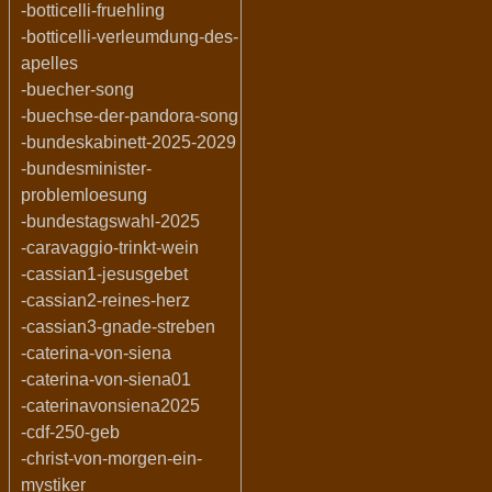
-botticelli-fruehling
-botticelli-verleumdung-des-
apelles
-buecher-song
-buechse-der-pandora-song
-bundeskabinett-2025-2029
-bundesminister-
problemloesung
-bundestagswahl-2025
-caravaggio-trinkt-wein
-cassian1-jesusgebet
-cassian2-reines-herz
-cassian3-gnade-streben
-caterina-von-siena
-caterina-von-siena01
-caterinavonsiena2025
-cdf-250-geb
-christ-von-morgen-ein-
mystiker