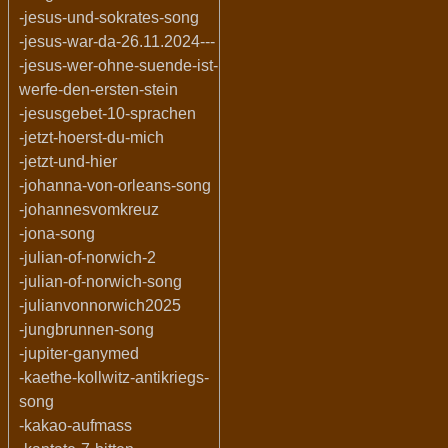
-jesus-und-sokrates-song
-jesus-war-da-26.11.2024---
-jesus-wer-ohne-suende-ist-
werfe-den-ersten-stein
-jesusgebet-10-sprachen
-jetzt-hoerst-du-mich
-jetzt-und-hier
-johanna-von-orleans-song
-johannesvomkreuz
-jona-song
-julian-of-norwich-2
-julian-of-norwich-song
-julianvonnorwich2025
-jungbrunnen-song
-jupiter-ganymed
-kaethe-kollwitz-antikriegs-
song
-kakao-aufmass