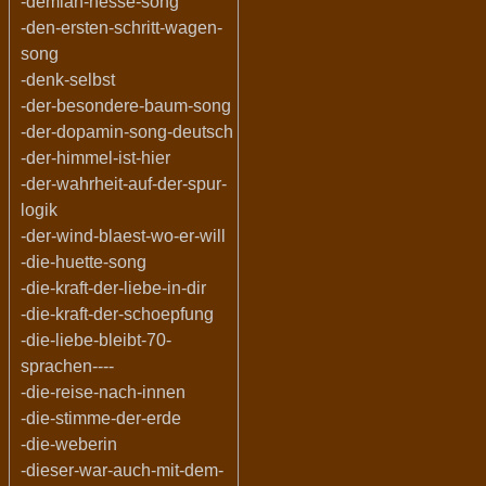
-demian-hesse-song
-den-ersten-schritt-wagen-
song
-denk-selbst
-der-besondere-baum-song
-der-dopamin-song-deutsch
-der-himmel-ist-hier
-der-wahrheit-auf-der-spur-
logik
-der-wind-blaest-wo-er-will
-die-huette-song
-die-kraft-der-liebe-in-dir
-die-kraft-der-schoepfung
-die-liebe-bleibt-70-
sprachen----
-die-reise-nach-innen
-die-stimme-der-erde
-die-weberin
-dieser-war-auch-mit-dem-