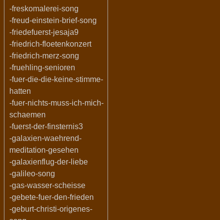
-freskomalerei-song
-freud-einstein-brief-song
-friedefuerst-jesaja9
-friedrich-floetenkonzert
-friedrich-merz-song
-fruehling-senioren
-fuer-die-die-keine-stimme-
hatten
-fuer-nichts-muss-ich-mich-
schaemen
-fuerst-der-finsternis3
-galaxien-waehrend-
meditation-gesehen
-galaxienflug-der-liebe
-galileo-song
-gas-wasser-scheisse
-gebete-fuer-den-frieden
-geburt-christi-origenes-