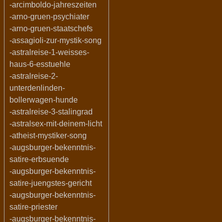
-arcimboldo-jahreszeiten
-arno-gruen-psychiater
-arno-gruen-staatschefs
-assagioli-zur-mystik-song
-astralreise-1-weisses-
haus-6-esstuehle
-astralreise-2-
unterdenlinden-
bollerwagen-hunde
-astralreise-3-stalingrad
-astralsex-mit-deinem-licht
-atheist-mystiker-song
-augsburger-bekenntnis-
satire-erbsuende
-augsburger-bekenntnis-
satire-juengstes-gericht
-augsburger-bekenntnis-
satire-priester
-augsburger-bekenntnis-