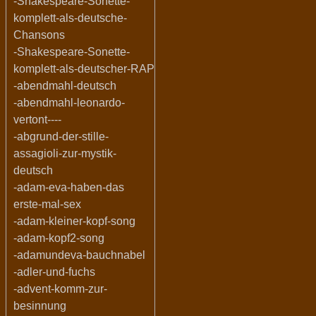
-Shakespeare-Sonette-
komplett-als-deutsche-
Chansons
-Shakespeare-Sonette-
komplett-als-deutscher-RAP
-abendmahl-deutsch
-abendmahl-leonardo-
vertont----
-abgrund-der-stille-
assagioli-zur-mystik-
deutsch
-adam-eva-haben-das
erste-mal-sex
-adam-kleiner-kopf-song
-adam-kopf2-song
-adamundeva-bauchnabel
-adler-und-fuchs
-advent-komm-zur-
besinnung