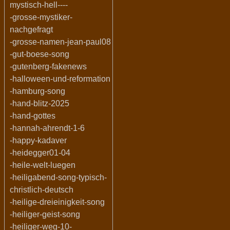
mystisch-hell----
-grosse-mystiker-
nachgefragt
-grosse-namen-jean-paul08
-gut-boese-song
-gutenberg-fakenews
-halloween-und-reformation
-hamburg-song
-hand-blitz-2025
-hand-gottes
-hannah-ahrendt-1-6
-happy-kadaver
-heidegger01-04
-heile-welt-luegen
-heiligabend-song-typisch-
christlich-deutsch
-heilige-dreieinigkeit-song
-heiliger-geist-song
-heiliger-weg-10-