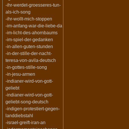
-ihr-werdet-groesseres-tun-
als-ich-song
-ihr-wollt-mich-stoppen
-im-anfang-war-die-liebe-da
-im-licht-des-ahornbaums
-im-spiel-der-gedanken
-in-allen-guten-stunden
-in-der-stille-der-nacht-
teresa-von-avila-deutsch
-in-gottes-stille-song
-in-jesu-armen
-indianer-wird-von-gott-
geliebt
-indianer-wird-von-gott-
geliebt-song-deutsch
-indigen-protestiert-gegen-
landdiebstahl
-israel-greift-iran-an