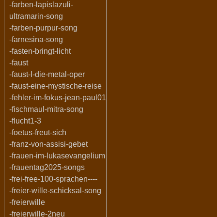
-farben-lapislazuli-
ultramarin-song
-farben-purpur-song
-farnesina-song
-fasten-bringt-licht
-faust
-faust-I-die-metal-oper
-faust-eine-mystische-reise
-fehler-im-fokus-jean-paul01
-fischmaul-mitra-song
-flucht1-3
-foetus-freut-sich
-franz-von-assisi-gebet
-frauen-im-lukasevangelium
-frauentag2025-songs
-frei-free-100-sprachen----
-freier-wille-schicksal-song
-freierwille
-freierwille-2neu