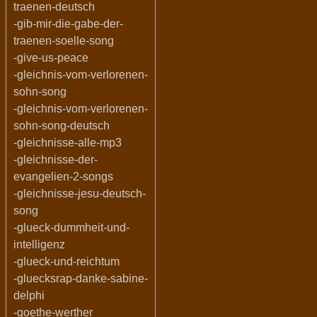
traenen-deutsch
-gib-mir-die-gabe-der-
traenen-soelle-song
-give-us-peace
-gleichnis-vom-verlorenen-
sohn-song
-gleichnis-vom-verlorenen-
sohn-song-deutsch
-gleichnisse-alle-mp3
-gleichnisse-der-
evangelien-2-songs
-gleichnisse-jesu-deutsch-
song
-glueck-dummheit-und-
intelligenz
-glueck-und-reichtum
-gluecksrap-danke-sabine-
delphi
-goethe-werther