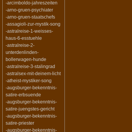
-arcimboldo-jahreszeiten
-arno-gruen-psychiater
-arno-gruen-staatschefs
-assagioli-zur-mystik-song
-astralreise-1-weisses-
haus-6-esstuehle
-astralreise-2-
unterdenlinden-
bollerwagen-hunde
-astralreise-3-stalingrad
-astralsex-mit-deinem-licht
-atheist-mystiker-song
-augsburger-bekenntnis-
satire-erbsuende
-augsburger-bekenntnis-
satire-juengstes-gericht
-augsburger-bekenntnis-
satire-priester
-augsburger-bekenntnis-