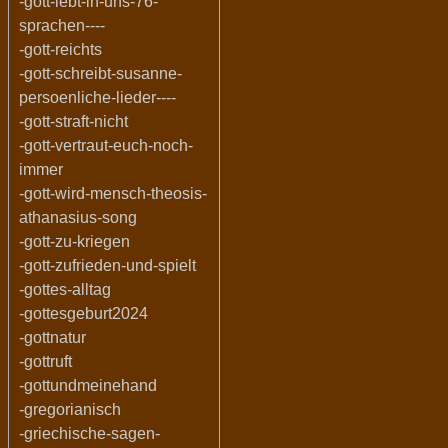
-gott-lebt-in-uns-76-
sprachen----
-gott-reichts
-gott-schreibt-susanne-
persoenliche-lieder----
-gott-straft-nicht
-gott-vertraut-euch-noch-
immer
-gott-wird-mensch-theosis-
athanasius-song
-gott-zu-kriegen
-gott-zufrieden-und-spielt
-gottes-alltag
-gottesgeburt2024
-gottnatur
-gottruft
-gottundmeinehand
-gregorianisch
-griechische-sagen-