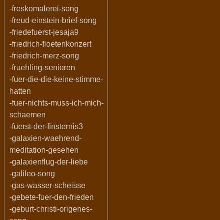
-freskomalerei-song
-freud-einstein-brief-song
-friedefuerst-jesaja9
-friedrich-floetenkonzert
-friedrich-merz-song
-fruehling-senioren
-fuer-die-die-keine-stimme-
hatten
-fuer-nichts-muss-ich-mich-
schaemen
-fuerst-der-finsternis3
-galaxien-waehrend-
meditation-gesehen
-galaxienflug-der-liebe
-galileo-song
-gas-wasser-scheisse
-gebete-fuer-den-frieden
-geburt-christi-origenes-