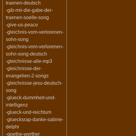
traenen-deutsch
-gib-mir-die-gabe-der-
traenen-soelle-song
-give-us-peace
-gleichnis-vom-verlorenen-
sohn-song
-gleichnis-vom-verlorenen-
sohn-song-deutsch
-gleichnisse-alle-mp3
-gleichnisse-der-
evangelien-2-songs
-gleichnisse-jesu-deutsch-
song
-glueck-dummheit-und-
intelligenz
-glueck-und-reichtum
-gluecksrap-danke-sabine-
delphi
-goethe-werther