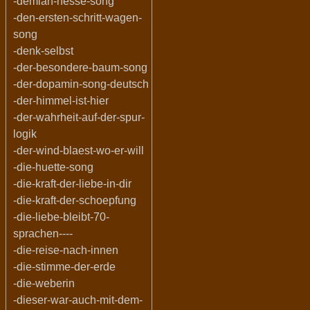
-demian-hesse-song
-den-ersten-schritt-wagen-
song
-denk-selbst
-der-besondere-baum-song
-der-dopamin-song-deutsch
-der-himmel-ist-hier
-der-wahrheit-auf-der-spur-
logik
-der-wind-blaest-wo-er-will
-die-huette-song
-die-kraft-der-liebe-in-dir
-die-kraft-der-schoepfung
-die-liebe-bleibt-70-
sprachen----
-die-reise-nach-innen
-die-stimme-der-erde
-die-weberin
-dieser-war-auch-mit-dem-