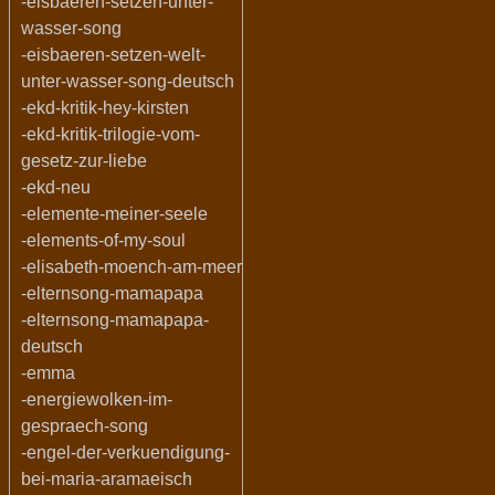
-eisbaeren-setzen-unter-
wasser-song
-eisbaeren-setzen-welt-
unter-wasser-song-deutsch
-ekd-kritik-hey-kirsten
-ekd-kritik-trilogie-vom-
gesetz-zur-liebe
-ekd-neu
-elemente-meiner-seele
-elements-of-my-soul
-elisabeth-moench-am-meer
-elternsong-mamapapa
-elternsong-mamapapa-
deutsch
-emma
-energiewolken-im-
gespraech-song
-engel-der-verkuendigung-
bei-maria-aramaeisch