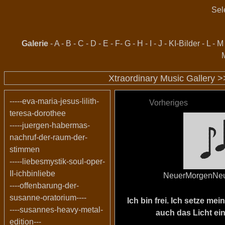
Sel
Galerie
-
A
-
B
-
C
-
D
-
E
-
F
-
G
-
H
-
I
-
J
-
KI-Bilder
-
L
-
M
Xtraordinary Music Gallery 
-----eva-maria-jesus-lilith-
Vorheriges
teresa-dorothee
-----juergen-habermas-
nachruf-der-raum-der-
stimmen
-----liebesmystik-soul-oper-
II-ichbinliebe
NeuerMorgenNe
----offenbarung-der-
susanne-oratorium----
Ich bin frei. Ich setze m
----susannes-heavy-metal-
auch das Licht ein
edition---