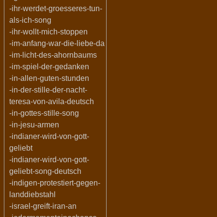
-ihr-werdet-groesseres-tun-
als-ich-song
-ihr-wollt-mich-stoppen
-im-anfang-war-die-liebe-da
-im-licht-des-ahornbaums
-im-spiel-der-gedanken
-in-allen-guten-stunden
-in-der-stille-der-nacht-
teresa-von-avila-deutsch
-in-gottes-stille-song
-in-jesu-armen
-indianer-wird-von-gott-
geliebt
-indianer-wird-von-gott-
geliebt-song-deutsch
-indigen-protestiert-gegen-
landdiebstahl
-israel-greift-iran-an