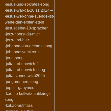
-jesus-und-sokrates-song
-jesus-war-da-26.11.2024---
-jesus-wer-ohne-suende-ist-
werfe-den-ersten-stein
-jesusgebet-10-sprachen
-jetzt-hoerst-du-mich
-jetzt-und-hier
-johanna-von-orleans-song
-johannesvomkreuz
-jona-song
-julian-of-norwich-2
-julian-of-norwich-song
-julianvonnorwich2025
-jungbrunnen-song
-jupiter-ganymed
-kaethe-kollwitz-antikriegs-
song
-kakao-aufmass