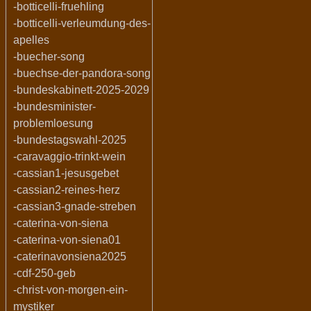
-botticelli-fruehling
-botticelli-verleumdung-des-
apelles
-buecher-song
-buechse-der-pandora-song
-bundeskabinett-2025-2029
-bundesminister-
problemloesung
-bundestagswahl-2025
-caravaggio-trinkt-wein
-cassian1-jesusgebet
-cassian2-reines-herz
-cassian3-gnade-streben
-caterina-von-siena
-caterina-von-siena01
-caterinavonsiena2025
-cdf-250-geb
-christ-von-morgen-ein-
mystiker