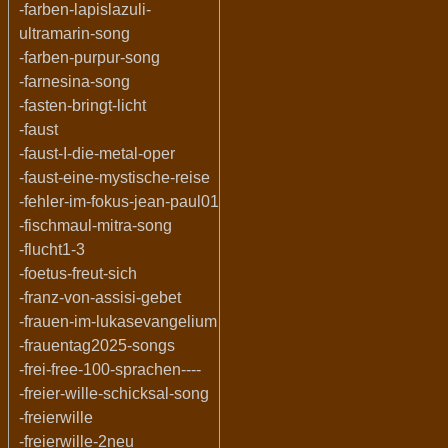
-farben-lapislazuli-
ultramarin-song
-farben-purpur-song
-farnesina-song
-fasten-bringt-licht
-faust
-faust-I-die-metal-oper
-faust-eine-mystische-reise
-fehler-im-fokus-jean-paul01
-fischmaul-mitra-song
-flucht1-3
-foetus-freut-sich
-franz-von-assisi-gebet
-frauen-im-lukasevangelium
-frauentag2025-songs
-frei-free-100-sprachen----
-freier-wille-schicksal-song
-freierwille
-freierwille-2neu