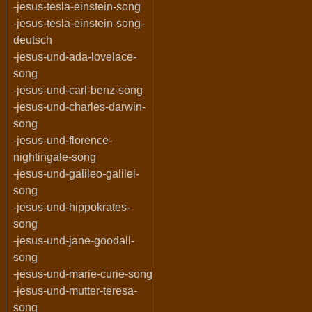
-jesus-tesla-einstein-song
-jesus-tesla-einstein-song-
deutsch
-jesus-und-ada-lovelace-
song
-jesus-und-carl-benz-song
-jesus-und-charles-darwin-
song
-jesus-und-florence-
nightingale-song
-jesus-und-galileo-galilei-
song
-jesus-und-hippokrates-
song
-jesus-und-jane-goodall-
song
-jesus-und-marie-curie-song
-jesus-und-mutter-teresa-
song