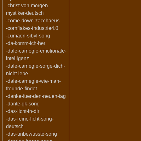
-christ-von-morgen-
mystiker-deutsch
-come-down-zacchaeus
-cornflakes-industrie4.0
-cumaen-sibyl-song
-da-komm-ich-her
-dale-carnegie-emotionale-
intelligenz
-dale-carnegie-sorge-dich-
nicht-lebe
-dale-carnegie-wie-man-
freunde-findet
-danke-fuer-den-neuen-tag
-dante-gk-song
-das-licht-in-dir
-das-reine-licht-song-
deutsch
-das-unbewusste-song