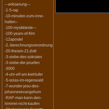
---erklaerung---
-1-5-rap
-10-minuten-zum-inne-
halten--
-100-mystiktexte---
-100-years-of-film
-12apostel
-2.-berechnungsverordnung
-20-thesen-21-jhdt
-3-siebe-des-sokrates
-3-siebe-die-pruefen
-3000
-4-uhr-elf-am-kiehlufer
-5-solas-im-regenwald
-7-wunder-jesu-des-
johannesevangelium
-RAP-man-kann-den-
himmel-nicht-kaufen