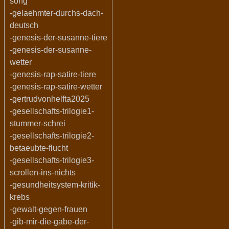
song
-gelaehmter-durchs-dach-
deutsch
-genesis-der-susanne-tiere
-genesis-der-susanne-
wetter
-genesis-rap-satire-tiere
-genesis-rap-satire-wetter
-gertrudvonhelfta2025
-gesellschafts-trilogie1-
stummer-schrei
-gesellschafts-trilogie2-
betaeubte-flucht
-gesellschafts-trilogie3-
scrollen-ins-nichts
-gesundheitsystem-kritik-
krebs
-gewalt-gegen-frauen
-gib-mir-die-gabe-der-