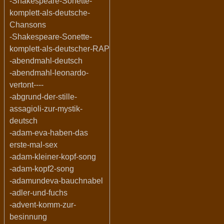
-Shakespeare-Sonette-
komplett-als-deutsche-
Chansons
-Shakespeare-Sonette-
komplett-als-deutscher-RAP
-abendmahl-deutsch
-abendmahl-leonardo-
vertont----
-abgrund-der-stille-
assagioli-zur-mystik-
deutsch
-adam-eva-haben-das
erste-mal-sex
-adam-kleiner-kopf-song
-adam-kopf2-song
-adamundeva-bauchnabel
-adler-und-fuchs
-advent-komm-zur-
besinnung