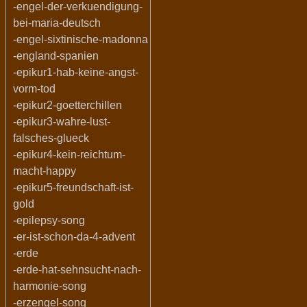
-engel-der-verkuendigung-
bei-maria-deutsch
-engel-sixtinische-madonna
-england-spanien
-epikur1-hab-keine-angst-
vorm-tod
-epikur2-goetterchillen
-epikur3-wahre-lust-
falsches-glueck
-epikur4-kein-reichtum-
macht-happy
-epikur5-freundschaft-ist-
gold
-epilepsy-song
-er-ist-schon-da-4-advent
-erde
-erde-hat-sehnsucht-nach-
harmonie-song
-erzengel-song