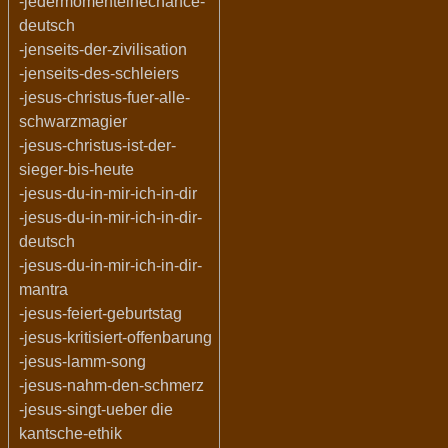
-jedermomenteinechance-
deutsch
-jenseits-der-zivilisation
-jenseits-des-schleiers
-jesus-christus-fuer-alle-
schwarzmagier
-jesus-christus-ist-der-
sieger-bis-heute
-jesus-du-in-mir-ich-in-dir
-jesus-du-in-mir-ich-in-dir-
deutsch
-jesus-du-in-mir-ich-in-dir-
mantra
-jesus-feiert-geburtstag
-jesus-kritisiert-offenbarung
-jesus-lamm-song
-jesus-nahm-den-schmerz
-jesus-singt-ueber die
kantsche-ethik