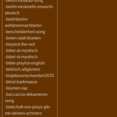
-berlin-moskau-song
-berlin-neukoelln-erwacht-
deutsch
-berlinberlin-
wirfahrennachberlin
-bescheidenheit-song
-beton-statt-blueten
-beyond-the-veil
-bibel-at-mystisch
-bibel-nt-mystisch
-bible-playlist-english
-biblisch-allgemein
-birgittavonschweden2025
-blind-bartimaeus
-blumen-rap
-boccaccio-dekameron-
song
-botschaft-von-jesus-gib-
mir-deinen-schmerz