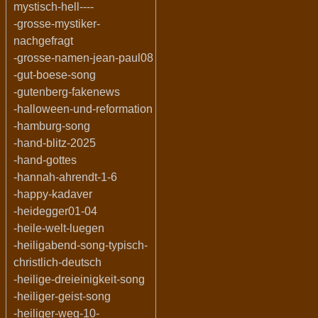
mystisch-hell----
-grosse-mystiker-
nachgefragt
-grosse-namen-jean-paul08
-gut-boese-song
-gutenberg-fakenews
-halloween-und-reformation
-hamburg-song
-hand-blitz-2025
-hand-gottes
-hannah-ahrendt-1-6
-happy-kadaver
-heidegger01-04
-heile-welt-luegen
-heiligabend-song-typisch-
christlich-deutsch
-heilige-dreieinigkeit-song
-heiliger-geist-song
-heiliger-weg-10-