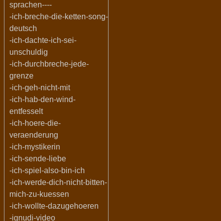
sprachen----
-ich-breche-die-ketten-song-
deutsch
-ich-dachte-ich-sei-
unschuldig
-ich-durchbreche-jede-
grenze
-ich-geh-nicht-mit
-ich-hab-den-wind-
entfesselt
-ich-hoere-die-
veraenderung
-ich-mystikerin
-ich-sende-liebe
-ich-spiel-also-bin-ich
-ich-werde-dich-nicht-bitten-
mich-zu-kuessen
-ich-wollte-dazugehoeren
-ignudi-video