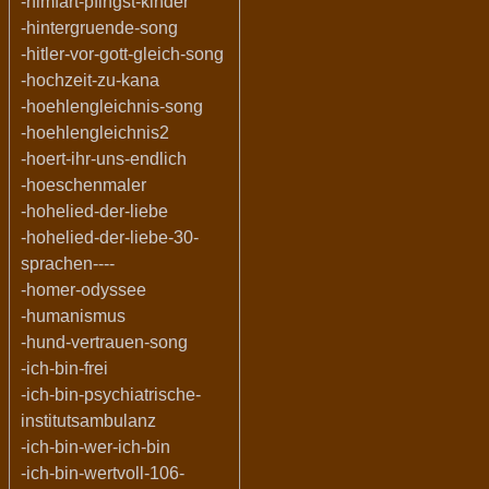
-himfart-pfingst-kinder
-hintergruende-song
-hitler-vor-gott-gleich-song
-hochzeit-zu-kana
-hoehlengleichnis-song
-hoehlengleichnis2
-hoert-ihr-uns-endlich
-hoeschenmaler
-hohelied-der-liebe
-hohelied-der-liebe-30-
sprachen----
-homer-odyssee
-humanismus
-hund-vertrauen-song
-ich-bin-frei
-ich-bin-psychiatrische-
institutsambulanz
-ich-bin-wer-ich-bin
-ich-bin-wertvoll-106-