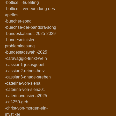
-botticelli-fruehling
-botticelli-verleumdung-des-
apelles
-buecher-song
-buechse-der-pandora-song
-bundeskabinett-2025-2029
-bundesminister-
problemloesung
-bundestagswahl-2025
-caravaggio-trinkt-wein
-cassian1-jesusgebet
-cassian2-reines-herz
-cassian3-gnade-streben
-caterina-von-siena
-caterina-von-siena01
-caterinavonsiena2025
-cdf-250-geb
-christ-von-morgen-ein-
mystiker