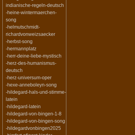
indianische-regeln-deutsch
-heine-wintermaerchen-
song
-helmutschmidt-
richardvonweizsaecker
-herbst-song
-hermannplatz
-herr-deine-liebe-mystisch
-herz-des-humanismus-
deutsch
-herz-universum-oper
-hexe-anneboleyn-song
-hildegard-hals-und-stimme-
latein
-hildegard-latein
-hildegard-von-bingen-1-8
-hildegard-von-bingen-song
-hildegardvonbingen2025