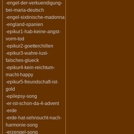
-engel-der-verkuendigung-
bei-maria-deutsch
-engel-sixtinische-madonna
-england-spanien
-epikur1-hab-keine-angst-
vorm-tod
-epikur2-goetterchillen
-epikur3-wahre-lust-
falsches-glueck
-epikur4-kein-reichtum-
macht-happy
-epikur5-freundschaft-ist-
gold
-epilepsy-song
-er-ist-schon-da-4-advent
-erde
-erde-hat-sehnsucht-nach-
harmonie-song
-erzengel-song