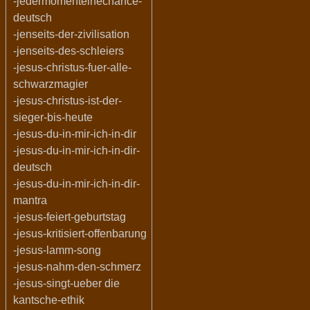
-jedermomenteinechance-
deutsch
-jenseits-der-zivilisation
-jenseits-des-schleiers
-jesus-christus-fuer-alle-
schwarzmagier
-jesus-christus-ist-der-
sieger-bis-heute
-jesus-du-in-mir-ich-in-dir
-jesus-du-in-mir-ich-in-dir-
deutsch
-jesus-du-in-mir-ich-in-dir-
mantra
-jesus-feiert-geburtstag
-jesus-kritisiert-offenbarung
-jesus-lamm-song
-jesus-nahm-den-schmerz
-jesus-singt-ueber die
kantsche-ethik