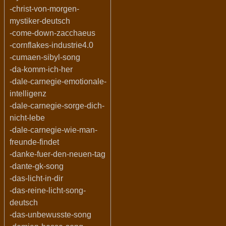
-christ-von-morgen-
mystiker-deutsch
-come-down-zacchaeus
-cornflakes-industrie4.0
-cumaen-sibyl-song
-da-komm-ich-her
-dale-carnegie-emotionale-
intelligenz
-dale-carnegie-sorge-dich-
nicht-lebe
-dale-carnegie-wie-man-
freunde-findet
-danke-fuer-den-neuen-tag
-dante-gk-song
-das-licht-in-dir
-das-reine-licht-song-
deutsch
-das-unbewusste-song