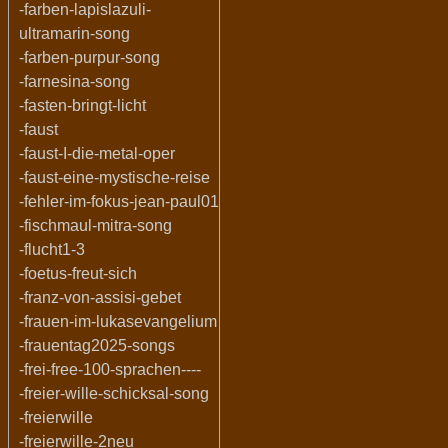
-farben-lapislazuli-
ultramarin-song
-farben-purpur-song
-farnesina-song
-fasten-bringt-licht
-faust
-faust-I-die-metal-oper
-faust-eine-mystische-reise
-fehler-im-fokus-jean-paul01
-fischmaul-mitra-song
-flucht1-3
-foetus-freut-sich
-franz-von-assisi-gebet
-frauen-im-lukasevangelium
-frauentag2025-songs
-frei-free-100-sprachen----
-freier-wille-schicksal-song
-freierwille
-freierwille-2neu