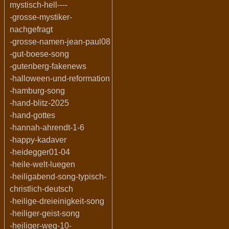
mystisch-hell----
-grosse-mystiker-
nachgefragt
-grosse-namen-jean-paul08
-gut-boese-song
-gutenberg-fakenews
-halloween-und-reformation
-hamburg-song
-hand-blitz-2025
-hand-gottes
-hannah-ahrendt-1-6
-happy-kadaver
-heidegger01-04
-heile-welt-luegen
-heiligabend-song-typisch-
christlich-deutsch
-heilige-dreieinigkeit-song
-heiliger-geist-song
-heiliger-weg-10-