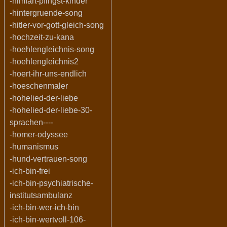
-himfart-pfingst-kinder
-hintergruende-song
-hitler-vor-gott-gleich-song
-hochzeit-zu-kana
-hoehlengleichnis-song
-hoehlengleichnis2
-hoert-ihr-uns-endlich
-hoeschenmaler
-hohelied-der-liebe
-hohelied-der-liebe-30-
sprachen----
-homer-odyssee
-humanismus
-hund-vertrauen-song
-ich-bin-frei
-ich-bin-psychiatrische-
institutsambulanz
-ich-bin-wer-ich-bin
-ich-bin-wertvoll-106-