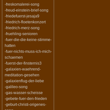
-freskomalerei-song
-freud-einstein-brief-song
-friedefuerst-jesaja9
-friedrich-floetenkonzert
-friedrich-merz-song
-fruehling-senioren
-fuer-die-die-keine-stimme-
hatten
-fuer-nichts-muss-ich-mich-
schaemen
-fuerst-der-finsternis3
-galaxien-waehrend-
meditation-gesehen
-galaxienflug-der-liebe
-galileo-song
-gas-wasser-scheisse
-gebete-fuer-den-frieden
-geburt-christi-origenes-