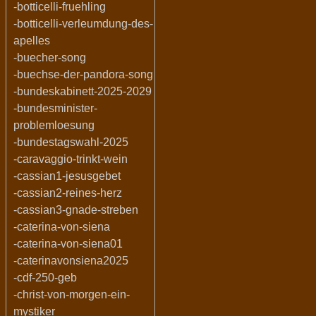
-botticelli-fruehling
-botticelli-verleumdung-des-
apelles
-buecher-song
-buechse-der-pandora-song
-bundeskabinett-2025-2029
-bundesminister-
problemloesung
-bundestagswahl-2025
-caravaggio-trinkt-wein
-cassian1-jesusgebet
-cassian2-reines-herz
-cassian3-gnade-streben
-caterina-von-siena
-caterina-von-siena01
-caterinavonsiena2025
-cdf-250-geb
-christ-von-morgen-ein-
mystiker