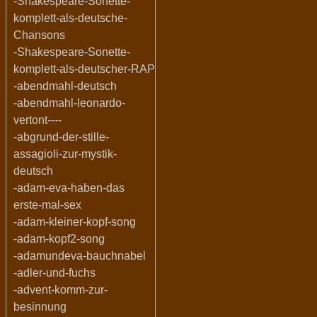
-Shakespeare-Sonette-
komplett-als-deutsche-
Chansons
-Shakespeare-Sonette-
komplett-als-deutscher-RAP
-abendmahl-deutsch
-abendmahl-leonardo-
vertont----
-abgrund-der-stille-
assagioli-zur-mystik-
deutsch
-adam-eva-haben-das
erste-mal-sex
-adam-kleiner-kopf-song
-adam-kopf2-song
-adamundeva-bauchnabel
-adler-und-fuchs
-advent-komm-zur-
besinnung