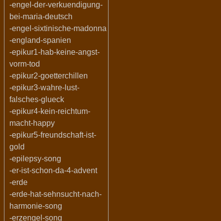
-engel-der-verkuendigung-
bei-maria-deutsch
-engel-sixtinische-madonna
-england-spanien
-epikur1-hab-keine-angst-
vorm-tod
-epikur2-goetterchillen
-epikur3-wahre-lust-
falsches-glueck
-epikur4-kein-reichtum-
macht-happy
-epikur5-freundschaft-ist-
gold
-epilepsy-song
-er-ist-schon-da-4-advent
-erde
-erde-hat-sehnsucht-nach-
harmonie-song
-erzengel-song