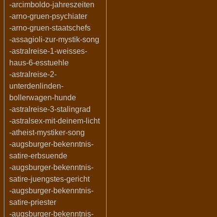
-arcimboldo-jahreszeiten
-arno-gruen-psychiater
-arno-gruen-staatschefs
-assagioli-zur-mystik-song
-astralreise-1-weisses-
haus-6-esstuehle
-astralreise-2-
unterdenlinden-
bollerwagen-hunde
-astralreise-3-stalingrad
-astralsex-mit-deinem-licht
-atheist-mystiker-song
-augsburger-bekenntnis-
satire-erbsuende
-augsburger-bekenntnis-
satire-juengstes-gericht
-augsburger-bekenntnis-
satire-priester
-augsburger-bekenntnis-