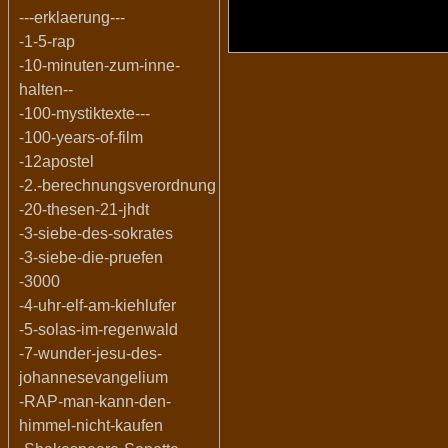
---erklaerung---
-1-5-rap
-10-minuten-zum-inne-
halten--
-100-mystiktexte---
-100-years-of-film
-12apostel
-2.-berechnungsverordnung
-20-thesen-21-jhdt
-3-siebe-des-sokrates
-3-siebe-die-pruefen
-3000
-4-uhr-elf-am-kiehlufer
-5-solas-im-regenwald
-7-wunder-jesu-des-
johannesevangelium
-RAP-man-kann-den-
himmel-nicht-kaufen