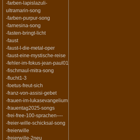
-farben-lapislazuli-
ultramarin-song
-farben-purpur-song
-farnesina-song
-fasten-bringt-licht
-faust
-faust-I-die-metal-oper
-faust-eine-mystische-reise
-fehler-im-fokus-jean-paul01
-fischmaul-mitra-song
-flucht1-3
-foetus-freut-sich
-franz-von-assisi-gebet
-frauen-im-lukasevangelium
-frauentag2025-songs
-frei-free-100-sprachen----
-freier-wille-schicksal-song
-freierwille
-freierwille-2neu