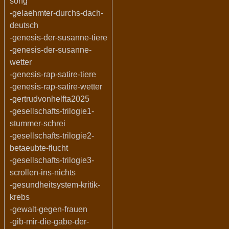
song
-gelaehmter-durchs-dach-
deutsch
-genesis-der-susanne-tiere
-genesis-der-susanne-
wetter
-genesis-rap-satire-tiere
-genesis-rap-satire-wetter
-gertrudvonhelfta2025
-gesellschafts-trilogie1-
stummer-schrei
-gesellschafts-trilogie2-
betaeubte-flucht
-gesellschafts-trilogie3-
scrollen-ins-nichts
-gesundheitsystem-kritik-
krebs
-gewalt-gegen-frauen
-gib-mir-die-gabe-der-