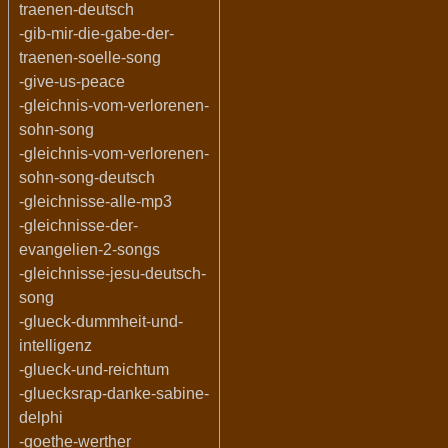
traenen-deutsch
-gib-mir-die-gabe-der-
traenen-soelle-song
-give-us-peace
-gleichnis-vom-verlorenen-
sohn-song
-gleichnis-vom-verlorenen-
sohn-song-deutsch
-gleichnisse-alle-mp3
-gleichnisse-der-
evangelien-2-songs
-gleichnisse-jesu-deutsch-
song
-glueck-dummheit-und-
intelligenz
-glueck-und-reichtum
-gluecksrap-danke-sabine-
delphi
-goethe-werther