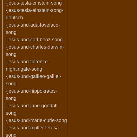
-jesus-tesla-einstein-song
-jesus-tesla-einstein-song-
deutsch
-jesus-und-ada-lovelace-
song
-jesus-und-carl-benz-song
-jesus-und-charles-darwin-
song
-jesus-und-florence-
nightingale-song
-jesus-und-galileo-galilei-
song
-jesus-und-hippokrates-
song
-jesus-und-jane-goodall-
song
-jesus-und-marie-curie-song
-jesus-und-mutter-teresa-
song