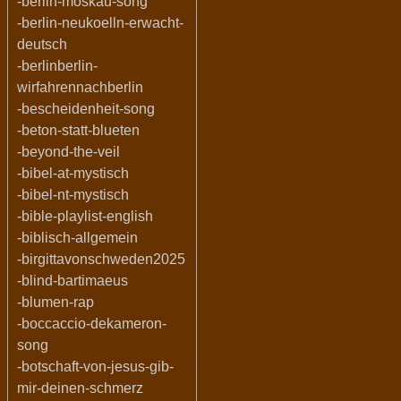
-berlin-moskau-song
-berlin-neukoelln-erwacht-
deutsch
-berlinberlin-
wirfahrennachberlin
-bescheidenheit-song
-beton-statt-blueten
-beyond-the-veil
-bibel-at-mystisch
-bibel-nt-mystisch
-bible-playlist-english
-biblisch-allgemein
-birgittavonschweden2025
-blind-bartimaeus
-blumen-rap
-boccaccio-dekameron-
song
-botschaft-von-jesus-gib-
mir-deinen-schmerz