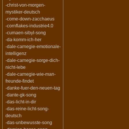
-christ-von-morgen-
mystiker-deutsch
-come-down-zacchaeus
-cornflakes-industrie4.0
-cumaen-sibyl-song
-da-komm-ich-her
-dale-carnegie-emotionale-
intelligenz
-dale-carnegie-sorge-dich-
nicht-lebe
-dale-carnegie-wie-man-
freunde-findet
-danke-fuer-den-neuen-tag
-dante-gk-song
-das-licht-in-dir
-das-reine-licht-song-
deutsch
-das-unbewusste-song