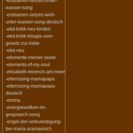
-eisbaeren-setzen-unter-
wasser-song
-eisbaeren-setzen-welt-
unter-wasser-song-deutsch
-ekd-kritik-hey-kirsten
-ekd-kritik-trilogie-vom-
gesetz-zur-liebe
-ekd-neu
-elemente-meiner-seele
-elements-of-my-soul
-elisabeth-moench-am-meer
-elternsong-mamapapa
-elternsong-mamapapa-
deutsch
-emma
-energiewolken-im-
gespraech-song
-engel-der-verkuendigung-
bei-maria-aramaeisch