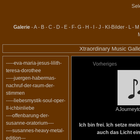
Sel
Galerie
-
A
-
B
-
C
-
D
-
E
-
F
-
G
-
H
-
I
-
J
-
KI-Bilder
-
L
-
M
Xtraordinary Music Gall
-----eva-maria-jesus-lilith-
Vorheriges
teresa-dorothee
-----juergen-habermas-
nachruf-der-raum-der-
stimmen
-----liebesmystik-soul-oper-
II-ichbinliebe
AJourneyto
----offenbarung-der-
susanne-oratorium----
Ich bin frei. Ich setze m
----susannes-heavy-metal-
auch das Licht ein
edition---