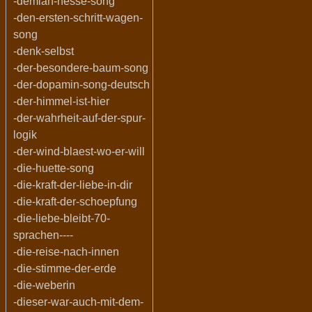
-demian-hesse-song
-den-ersten-schritt-wagen-
song
-denk-selbst
-der-besondere-baum-song
-der-dopamin-song-deutsch
-der-himmel-ist-hier
-der-wahrheit-auf-der-spur-
logik
-der-wind-blaest-wo-er-will
-die-huette-song
-die-kraft-der-liebe-in-dir
-die-kraft-der-schoepfung
-die-liebe-bleibt-70-
sprachen----
-die-reise-nach-innen
-die-stimme-der-erde
-die-weberin
-dieser-war-auch-mit-dem-