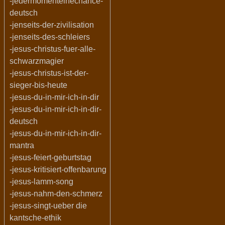
-jedermomenteinechance-
deutsch
-jenseits-der-zivilisation
-jenseits-des-schleiers
-jesus-christus-fuer-alle-
schwarzmagier
-jesus-christus-ist-der-
sieger-bis-heute
-jesus-du-in-mir-ich-in-dir
-jesus-du-in-mir-ich-in-dir-
deutsch
-jesus-du-in-mir-ich-in-dir-
mantra
-jesus-feiert-geburtstag
-jesus-kritisiert-offenbarung
-jesus-lamm-song
-jesus-nahm-den-schmerz
-jesus-singt-ueber die
kantsche-ethik