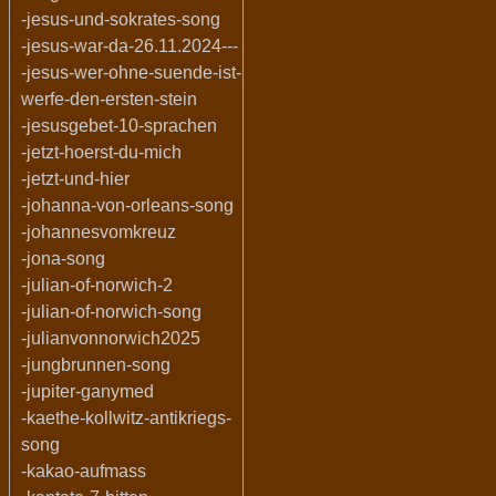
-jesus-und-sokrates-song
-jesus-war-da-26.11.2024---
-jesus-wer-ohne-suende-ist-
werfe-den-ersten-stein
-jesusgebet-10-sprachen
-jetzt-hoerst-du-mich
-jetzt-und-hier
-johanna-von-orleans-song
-johannesvomkreuz
-jona-song
-julian-of-norwich-2
-julian-of-norwich-song
-julianvonnorwich2025
-jungbrunnen-song
-jupiter-ganymed
-kaethe-kollwitz-antikriegs-
song
-kakao-aufmass