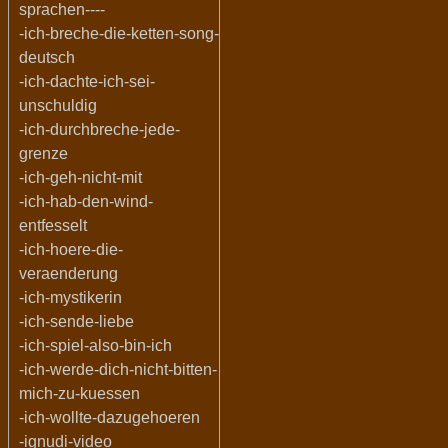
sprachen----
-ich-breche-die-ketten-song-
deutsch
-ich-dachte-ich-sei-
unschuldig
-ich-durchbreche-jede-
grenze
-ich-geh-nicht-mit
-ich-hab-den-wind-
entfesselt
-ich-hoere-die-
veraenderung
-ich-mystikerin
-ich-sende-liebe
-ich-spiel-also-bin-ich
-ich-werde-dich-nicht-bitten-
mich-zu-kuessen
-ich-wollte-dazugehoeren
-ignudi-video