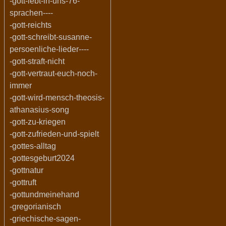
-gott-lebt-in-uns-76-
sprachen----
-gott-reichts
-gott-schreibt-susanne-
persoenliche-lieder----
-gott-straft-nicht
-gott-vertraut-euch-noch-
immer
-gott-wird-mensch-theosis-
athanasius-song
-gott-zu-kriegen
-gott-zufrieden-und-spielt
-gottes-alltag
-gottesgeburt2024
-gottnatur
-gottruft
-gottundmeinehand
-gregorianisch
-griechische-sagen-