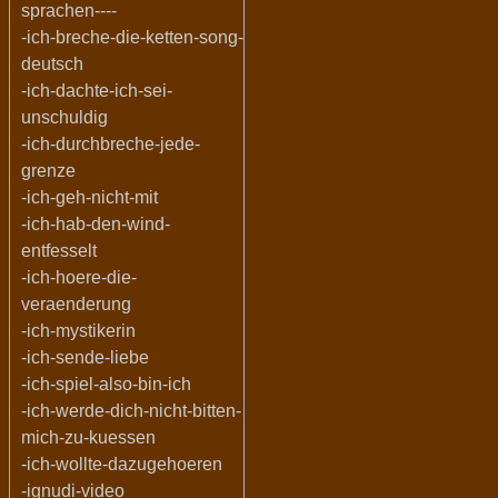
sprachen----
-ich-breche-die-ketten-song-
deutsch
-ich-dachte-ich-sei-
unschuldig
-ich-durchbreche-jede-
grenze
-ich-geh-nicht-mit
-ich-hab-den-wind-
entfesselt
-ich-hoere-die-
veraenderung
-ich-mystikerin
-ich-sende-liebe
-ich-spiel-also-bin-ich
-ich-werde-dich-nicht-bitten-
mich-zu-kuessen
-ich-wollte-dazugehoeren
-ignudi-video