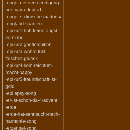
-engel-der-verkuendigung-
bei-maria-deutsch
-engel-sixtinische-madonna
-england-spanien
-epikur1-hab-keine-angst-
vorm-tod
-epikur2-goetterchillen
-epikur3-wahre-lust-
falsches-glueck
-epikur4-kein-reichtum-
macht-happy
-epikur5-freundschaft-ist-
gold
-epilepsy-song
-er-ist-schon-da-4-advent
-erde
-erde-hat-sehnsucht-nach-
harmonie-song
-erzengel-song