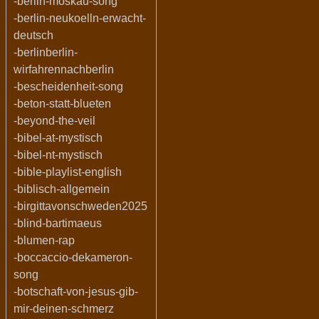
-berlin-moskau-song
-berlin-neukoelln-erwacht-
deutsch
-berlinberlin-
wirfahrennachberlin
-bescheidenheit-song
-beton-statt-blueten
-beyond-the-veil
-bibel-at-mystisch
-bibel-nt-mystisch
-bible-playlist-english
-biblisch-allgemein
-birgittavonschweden2025
-blind-bartimaeus
-blumen-rap
-boccaccio-dekameron-
song
-botschaft-von-jesus-gib-
mir-deinen-schmerz