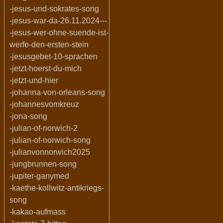
-jesus-und-sokrates-song
-jesus-war-da-26.11.2024---
-jesus-wer-ohne-suende-ist-
werfe-den-ersten-stein
-jesusgebet-10-sprachen
-jetzt-hoerst-du-mich
-jetzt-und-hier
-johanna-von-orleans-song
-johannesvomkreuz
-jona-song
-julian-of-norwich-2
-julian-of-norwich-song
-julianvonnorwich2025
-jungbrunnen-song
-jupiter-ganymed
-kaethe-kollwitz-antikriegs-
song
-kakao-aufmass