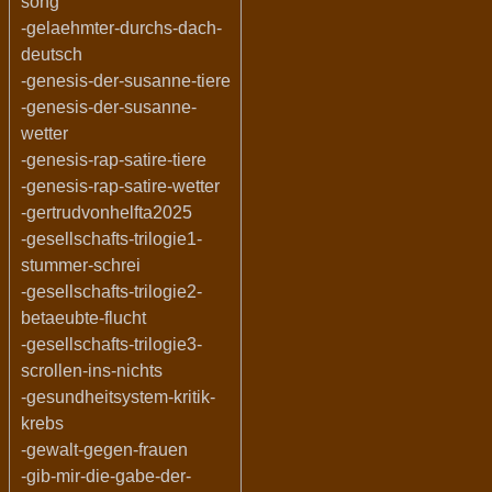
song
-gelaehmter-durchs-dach-
deutsch
-genesis-der-susanne-tiere
-genesis-der-susanne-
wetter
-genesis-rap-satire-tiere
-genesis-rap-satire-wetter
-gertrudvonhelfta2025
-gesellschafts-trilogie1-
stummer-schrei
-gesellschafts-trilogie2-
betaeubte-flucht
-gesellschafts-trilogie3-
scrollen-ins-nichts
-gesundheitsystem-kritik-
krebs
-gewalt-gegen-frauen
-gib-mir-die-gabe-der-