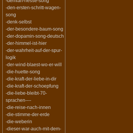
-demian-hesse-song
-den-ersten-schritt-wagen-
song
-denk-selbst
-der-besondere-baum-song
-der-dopamin-song-deutsch
-der-himmel-ist-hier
-der-wahrheit-auf-der-spur-
logik
-der-wind-blaest-wo-er-will
-die-huette-song
-die-kraft-der-liebe-in-dir
-die-kraft-der-schoepfung
-die-liebe-bleibt-70-
sprachen----
-die-reise-nach-innen
-die-stimme-der-erde
-die-weberin
-dieser-war-auch-mit-dem-