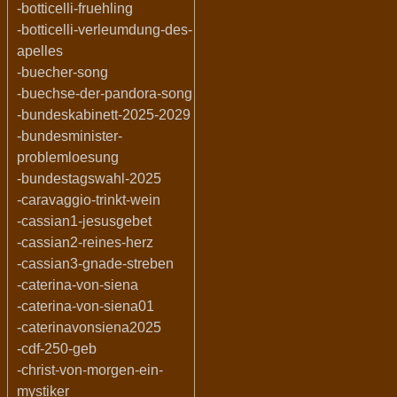
-botticelli-fruehling
-botticelli-verleumdung-des-
apelles
-buecher-song
-buechse-der-pandora-song
-bundeskabinett-2025-2029
-bundesminister-
problemloesung
-bundestagswahl-2025
-caravaggio-trinkt-wein
-cassian1-jesusgebet
-cassian2-reines-herz
-cassian3-gnade-streben
-caterina-von-siena
-caterina-von-siena01
-caterinavonsiena2025
-cdf-250-geb
-christ-von-morgen-ein-
mystiker