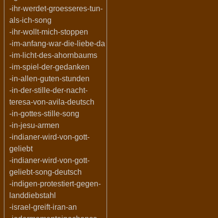
-ihr-werdet-groesseres-tun-
als-ich-song
-ihr-wollt-mich-stoppen
-im-anfang-war-die-liebe-da
-im-licht-des-ahornbaums
-im-spiel-der-gedanken
-in-allen-guten-stunden
-in-der-stille-der-nacht-
teresa-von-avila-deutsch
-in-gottes-stille-song
-in-jesu-armen
-indianer-wird-von-gott-
geliebt
-indianer-wird-von-gott-
geliebt-song-deutsch
-indigen-protestiert-gegen-
landdiebstahl
-israel-greift-iran-an