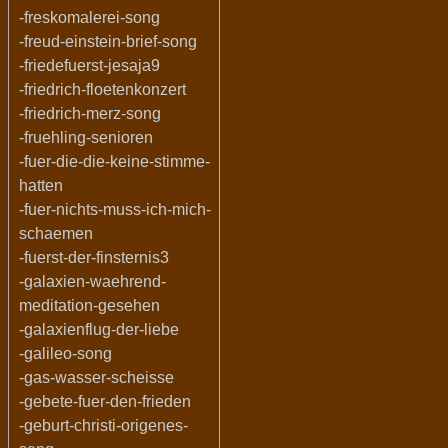
-freskomalerei-song
-freud-einstein-brief-song
-friedefuerst-jesaja9
-friedrich-floetenkonzert
-friedrich-merz-song
-fruehling-senioren
-fuer-die-die-keine-stimme-
hatten
-fuer-nichts-muss-ich-mich-
schaemen
-fuerst-der-finsternis3
-galaxien-waehrend-
meditation-gesehen
-galaxienflug-der-liebe
-galileo-song
-gas-wasser-scheisse
-gebete-fuer-den-frieden
-geburt-christi-origenes-