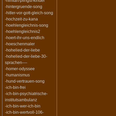
-himfart-pfingst-kinder
-hintergruende-song
-hitler-vor-gott-gleich-song
-hochzeit-zu-kana
-hoehlengleichnis-song
-hoehlengleichnis2
-hoert-ihr-uns-endlich
-hoeschenmaler
-hohelied-der-liebe
-hohelied-der-liebe-30-
sprachen----
-homer-odyssee
-humanismus
-hund-vertrauen-song
-ich-bin-frei
-ich-bin-psychiatrische-
institutsambulanz
-ich-bin-wer-ich-bin
-ich-bin-wertvoll-106-