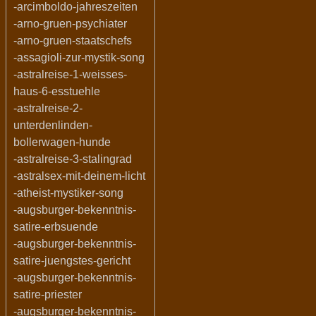
-arcimboldo-jahreszeiten
-arno-gruen-psychiater
-arno-gruen-staatschefs
-assagioli-zur-mystik-song
-astralreise-1-weisses-
haus-6-esstuehle
-astralreise-2-
unterdenlinden-
bollerwagen-hunde
-astralreise-3-stalingrad
-astralsex-mit-deinem-licht
-atheist-mystiker-song
-augsburger-bekenntnis-
satire-erbsuende
-augsburger-bekenntnis-
satire-juengstes-gericht
-augsburger-bekenntnis-
satire-priester
-augsburger-bekenntnis-