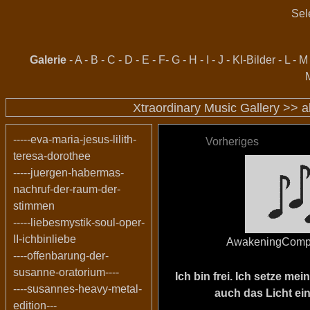
Sel
Galerie
-
A
-
B
-
C
-
D
-
E
-
F
-
G
-
H
-
I
-
J
-
KI-Bilder
-
L
-
M
Xtraordinary Music Gallery >>
a
-----eva-maria-jesus-lilith-
Vorheriges
teresa-dorothee
-----juergen-habermas-
nachruf-der-raum-der-
stimmen
-----liebesmystik-soul-oper-
II-ichbinliebe
AwakeningComp
----offenbarung-der-
susanne-oratorium----
Ich bin frei. Ich setze m
----susannes-heavy-metal-
auch das Licht ein
edition---