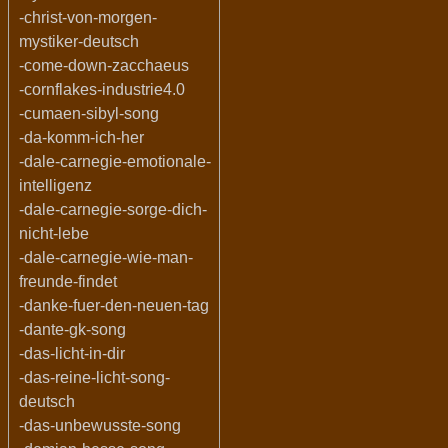
-christ-von-morgen-
mystiker-deutsch
-come-down-zacchaeus
-cornflakes-industrie4.0
-cumaen-sibyl-song
-da-komm-ich-her
-dale-carnegie-emotionale-
intelligenz
-dale-carnegie-sorge-dich-
nicht-lebe
-dale-carnegie-wie-man-
freunde-findet
-danke-fuer-den-neuen-tag
-dante-gk-song
-das-licht-in-dir
-das-reine-licht-song-
deutsch
-das-unbewusste-song