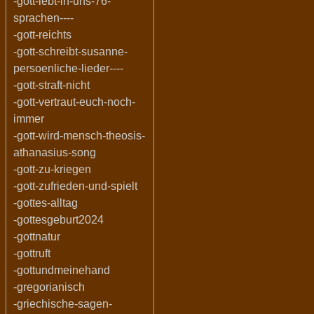
-gott-lebt-in-uns-76-
sprachen----
-gott-reichts
-gott-schreibt-susanne-
persoenliche-lieder----
-gott-straft-nicht
-gott-vertraut-euch-noch-
immer
-gott-wird-mensch-theosis-
athanasius-song
-gott-zu-kriegen
-gott-zufrieden-und-spielt
-gottes-alltag
-gottesgeburt2024
-gottnatur
-gottruft
-gottundmeinehand
-gregorianisch
-griechische-sagen-