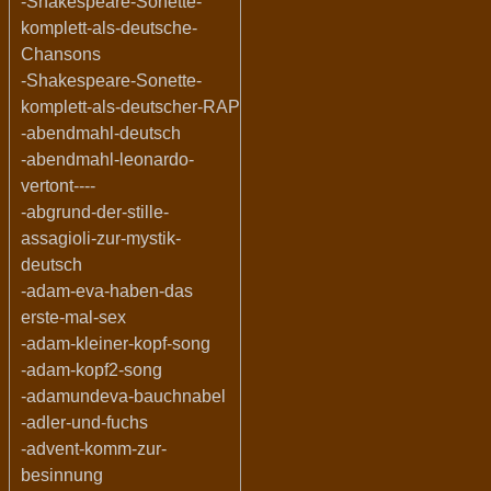
-Shakespeare-Sonette-
komplett-als-deutsche-
Chansons
-Shakespeare-Sonette-
komplett-als-deutscher-RAP
-abendmahl-deutsch
-abendmahl-leonardo-
vertont----
-abgrund-der-stille-
assagioli-zur-mystik-
deutsch
-adam-eva-haben-das
erste-mal-sex
-adam-kleiner-kopf-song
-adam-kopf2-song
-adamundeva-bauchnabel
-adler-und-fuchs
-advent-komm-zur-
besinnung