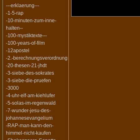
---erklaerung---
-1-5-rap
-10-minuten-zum-inne-
halten--
-100-mystiktexte---
-100-years-of-film
-12apostel
-2.-berechnungsverordnung
-20-thesen-21-jhdt
-3-siebe-des-sokrates
-3-siebe-die-pruefen
-3000
-4-uhr-elf-am-kiehlufer
-5-solas-im-regenwald
-7-wunder-jesu-des-
johannesevangelium
-RAP-man-kann-den-
himmel-nicht-kaufen