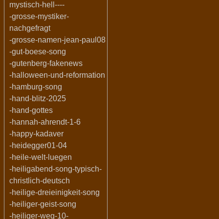
mystisch-hell----
-grosse-mystiker-
nachgefragt
-grosse-namen-jean-paul08
-gut-boese-song
-gutenberg-fakenews
-halloween-und-reformation
-hamburg-song
-hand-blitz-2025
-hand-gottes
-hannah-ahrendt-1-6
-happy-kadaver
-heidegger01-04
-heile-welt-luegen
-heiligabend-song-typisch-
christlich-deutsch
-heilige-dreieinigkeit-song
-heiliger-geist-song
-heiliger-weg-10-