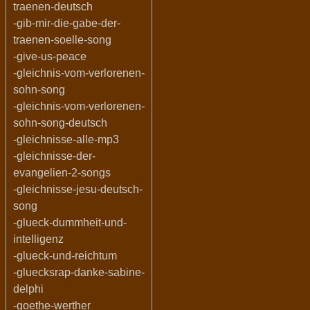
traenen-deutsch
-gib-mir-die-gabe-der-
traenen-soelle-song
-give-us-peace
-gleichnis-vom-verlorenen-
sohn-song
-gleichnis-vom-verlorenen-
sohn-song-deutsch
-gleichnisse-alle-mp3
-gleichnisse-der-
evangelien-2-songs
-gleichnisse-jesu-deutsch-
song
-glueck-dummheit-und-
intelligenz
-glueck-und-reichtum
-gluecksrap-danke-sabine-
delphi
-goethe-werther