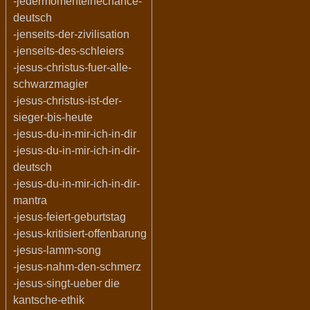
-jedermomenteinechance-
deutsch
-jenseits-der-zivilisation
-jenseits-des-schleiers
-jesus-christus-fuer-alle-
schwarzmagier
-jesus-christus-ist-der-
sieger-bis-heute
-jesus-du-in-mir-ich-in-dir
-jesus-du-in-mir-ich-in-dir-
deutsch
-jesus-du-in-mir-ich-in-dir-
mantra
-jesus-feiert-geburtstag
-jesus-kritisiert-offenbarung
-jesus-lamm-song
-jesus-nahm-den-schmerz
-jesus-singt-ueber die
kantsche-ethik