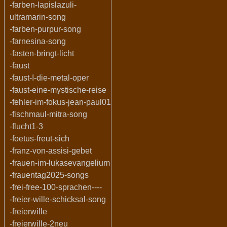
-farben-lapislazuli-
ultramarin-song
-farben-purpur-song
-farnesina-song
-fasten-bringt-licht
-faust
-faust-I-die-metal-oper
-faust-eine-mystische-reise
-fehler-im-fokus-jean-paul01
-fischmaul-mitra-song
-flucht1-3
-foetus-freut-sich
-franz-von-assisi-gebet
-frauen-im-lukasevangelium
-frauentag2025-songs
-frei-free-100-sprachen----
-freier-wille-schicksal-song
-freierwille
-freierwille-2neu