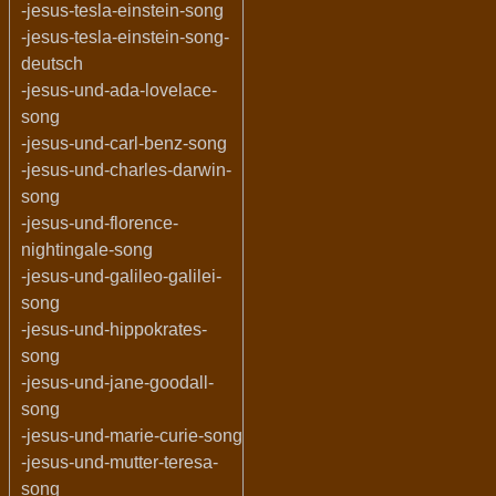
-jesus-tesla-einstein-song
-jesus-tesla-einstein-song-
deutsch
-jesus-und-ada-lovelace-
song
-jesus-und-carl-benz-song
-jesus-und-charles-darwin-
song
-jesus-und-florence-
nightingale-song
-jesus-und-galileo-galilei-
song
-jesus-und-hippokrates-
song
-jesus-und-jane-goodall-
song
-jesus-und-marie-curie-song
-jesus-und-mutter-teresa-
song