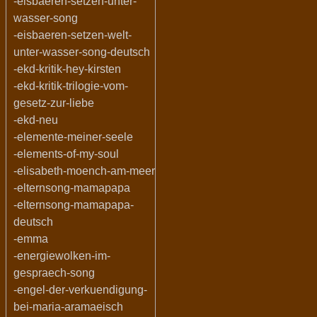
-eisbaeren-setzen-unter-
wasser-song
-eisbaeren-setzen-welt-
unter-wasser-song-deutsch
-ekd-kritik-hey-kirsten
-ekd-kritik-trilogie-vom-
gesetz-zur-liebe
-ekd-neu
-elemente-meiner-seele
-elements-of-my-soul
-elisabeth-moench-am-meer
-elternsong-mamapapa
-elternsong-mamapapa-
deutsch
-emma
-energiewolken-im-
gespraech-song
-engel-der-verkuendigung-
bei-maria-aramaeisch