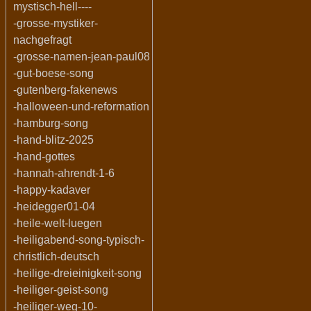
mystisch-hell----
-grosse-mystiker-
nachgefragt
-grosse-namen-jean-paul08
-gut-boese-song
-gutenberg-fakenews
-halloween-und-reformation
-hamburg-song
-hand-blitz-2025
-hand-gottes
-hannah-ahrendt-1-6
-happy-kadaver
-heidegger01-04
-heile-welt-luegen
-heiligabend-song-typisch-
christlich-deutsch
-heilige-dreieinigkeit-song
-heiliger-geist-song
-heiliger-weg-10-