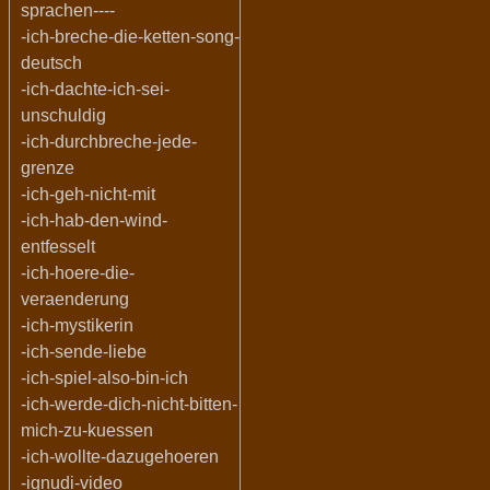
sprachen----
-ich-breche-die-ketten-song-
deutsch
-ich-dachte-ich-sei-
unschuldig
-ich-durchbreche-jede-
grenze
-ich-geh-nicht-mit
-ich-hab-den-wind-
entfesselt
-ich-hoere-die-
veraenderung
-ich-mystikerin
-ich-sende-liebe
-ich-spiel-also-bin-ich
-ich-werde-dich-nicht-bitten-
mich-zu-kuessen
-ich-wollte-dazugehoeren
-ignudi-video