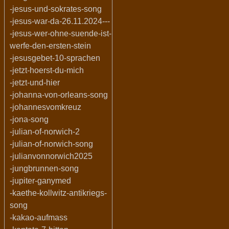
-jesus-und-sokrates-song
-jesus-war-da-26.11.2024---
-jesus-wer-ohne-suende-ist-
werfe-den-ersten-stein
-jesusgebet-10-sprachen
-jetzt-hoerst-du-mich
-jetzt-und-hier
-johanna-von-orleans-song
-johannesvomkreuz
-jona-song
-julian-of-norwich-2
-julian-of-norwich-song
-julianvonnorwich2025
-jungbrunnen-song
-jupiter-ganymed
-kaethe-kollwitz-antikriegs-
song
-kakao-aufmass