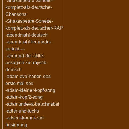
-Shakespeare-Sonette-
komplett-als-deutsche-
Chansons
-Shakespeare-Sonette-
komplett-als-deutscher-RAP
-abendmahl-deutsch
-abendmahl-leonardo-
vertont----
-abgrund-der-stille-
assagioli-zur-mystik-
deutsch
-adam-eva-haben-das
erste-mal-sex
-adam-kleiner-kopf-song
-adam-kopf2-song
-adamundeva-bauchnabel
-adler-und-fuchs
-advent-komm-zur-
besinnung