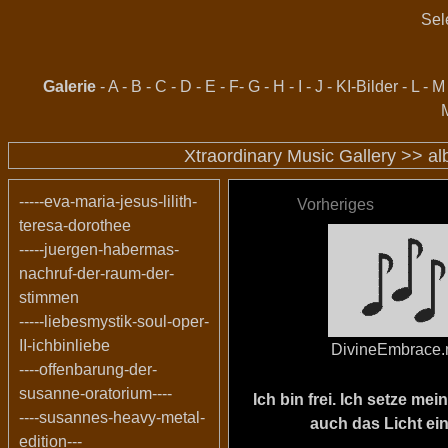
Sel
Galerie
-
A
-
B
-
C
-
D
-
E
-
F
-
G
-
H
-
I
-
J
-
KI-Bilder
-
L
-
M
Xtraordinary Music Gallery >>
al
-----eva-maria-jesus-lilith-
Vorheriges
teresa-dorothee
-----juergen-habermas-
nachruf-der-raum-der-
stimmen
-----liebesmystik-soul-oper-
II-ichbinliebe
DivineEmbrace
----offenbarung-der-
susanne-oratorium----
Ich bin frei. Ich setze m
----susannes-heavy-metal-
auch das Licht ein
edition---