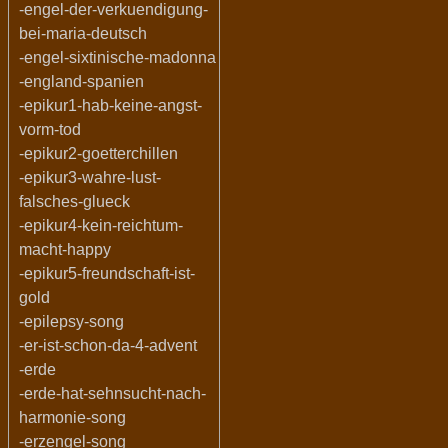
-engel-der-verkuendigung-
bei-maria-deutsch
-engel-sixtinische-madonna
-england-spanien
-epikur1-hab-keine-angst-
vorm-tod
-epikur2-goetterchillen
-epikur3-wahre-lust-
falsches-glueck
-epikur4-kein-reichtum-
macht-happy
-epikur5-freundschaft-ist-
gold
-epilepsy-song
-er-ist-schon-da-4-advent
-erde
-erde-hat-sehnsucht-nach-
harmonie-song
-erzengel-song