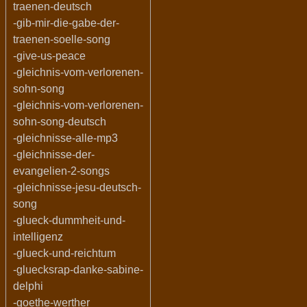
traenen-deutsch
-gib-mir-die-gabe-der-
traenen-soelle-song
-give-us-peace
-gleichnis-vom-verlorenen-
sohn-song
-gleichnis-vom-verlorenen-
sohn-song-deutsch
-gleichnisse-alle-mp3
-gleichnisse-der-
evangelien-2-songs
-gleichnisse-jesu-deutsch-
song
-glueck-dummheit-und-
intelligenz
-glueck-und-reichtum
-gluecksrap-danke-sabine-
delphi
-goethe-werther