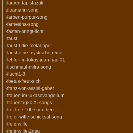
-farben-lapislazuli-
ultramarin-song
-farben-purpur-song
-farnesina-song
-fasten-bringt-licht
-faust
-faust-I-die-metal-oper
-faust-eine-mystische-reise
-fehler-im-fokus-jean-paul01
-fischmaul-mitra-song
-flucht1-3
-foetus-freut-sich
-franz-von-assisi-gebet
-frauen-im-lukasevangelium
-frauentag2025-songs
-frei-free-100-sprachen----
-freier-wille-schicksal-song
-freierwille
-freierwille-2neu