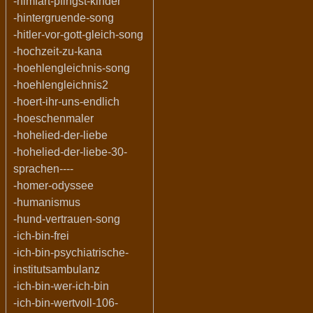
-himfart-pfingst-kinder
-hintergruende-song
-hitler-vor-gott-gleich-song
-hochzeit-zu-kana
-hoehlengleichnis-song
-hoehlengleichnis2
-hoert-ihr-uns-endlich
-hoeschenmaler
-hohelied-der-liebe
-hohelied-der-liebe-30-
sprachen----
-homer-odyssee
-humanismus
-hund-vertrauen-song
-ich-bin-frei
-ich-bin-psychiatrische-
institutsambulanz
-ich-bin-wer-ich-bin
-ich-bin-wertvoll-106-