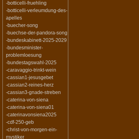
-botticelli-fruehling
-botticelli-verleumdung-des-
apelles
-buecher-song
-buechse-der-pandora-song
-bundeskabinett-2025-2029
-bundesminister-
problemloesung
-bundestagswahl-2025
-caravaggio-trinkt-wein
-cassian1-jesusgebet
-cassian2-reines-herz
-cassian3-gnade-streben
-caterina-von-siena
-caterina-von-siena01
-caterinavonsiena2025
-cdf-250-geb
-christ-von-morgen-ein-
mystiker