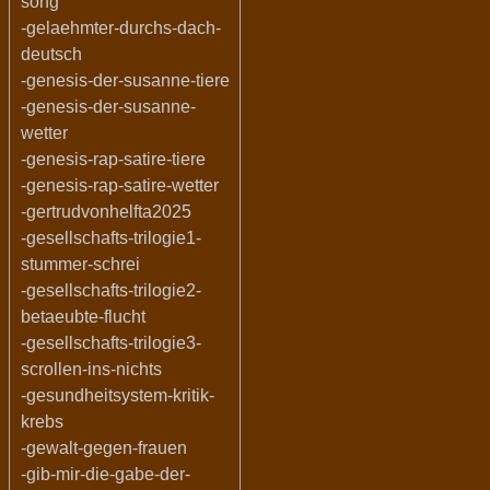
song
-gelaehmter-durchs-dach-
deutsch
-genesis-der-susanne-tiere
-genesis-der-susanne-
wetter
-genesis-rap-satire-tiere
-genesis-rap-satire-wetter
-gertrudvonhelfta2025
-gesellschafts-trilogie1-
stummer-schrei
-gesellschafts-trilogie2-
betaeubte-flucht
-gesellschafts-trilogie3-
scrollen-ins-nichts
-gesundheitsystem-kritik-
krebs
-gewalt-gegen-frauen
-gib-mir-die-gabe-der-