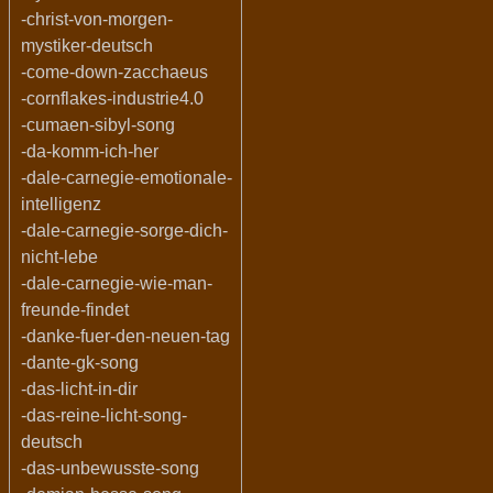
-christ-von-morgen-
mystiker-deutsch
-come-down-zacchaeus
-cornflakes-industrie4.0
-cumaen-sibyl-song
-da-komm-ich-her
-dale-carnegie-emotionale-
intelligenz
-dale-carnegie-sorge-dich-
nicht-lebe
-dale-carnegie-wie-man-
freunde-findet
-danke-fuer-den-neuen-tag
-dante-gk-song
-das-licht-in-dir
-das-reine-licht-song-
deutsch
-das-unbewusste-song