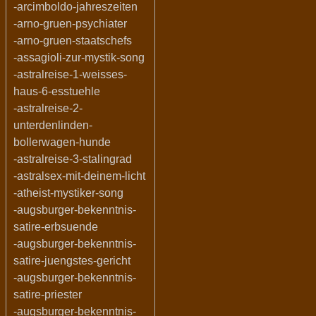
-arcimboldo-jahreszeiten
-arno-gruen-psychiater
-arno-gruen-staatschefs
-assagioli-zur-mystik-song
-astralreise-1-weisses-
haus-6-esstuehle
-astralreise-2-
unterdenlinden-
bollerwagen-hunde
-astralreise-3-stalingrad
-astralsex-mit-deinem-licht
-atheist-mystiker-song
-augsburger-bekenntnis-
satire-erbsuende
-augsburger-bekenntnis-
satire-juengstes-gericht
-augsburger-bekenntnis-
satire-priester
-augsburger-bekenntnis-