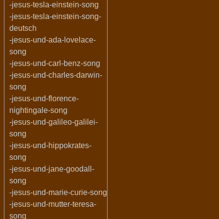
-jesus-tesla-einstein-song
-jesus-tesla-einstein-song-
deutsch
-jesus-und-ada-lovelace-
song
-jesus-und-carl-benz-song
-jesus-und-charles-darwin-
song
-jesus-und-florence-
nightingale-song
-jesus-und-galileo-galilei-
song
-jesus-und-hippokrates-
song
-jesus-und-jane-goodall-
song
-jesus-und-marie-curie-song
-jesus-und-mutter-teresa-
song