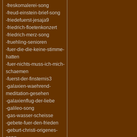
-freskomalerei-song
-freud-einstein-brief-song
-friedefuerst-jesaja9
-friedrich-floetenkonzert
-friedrich-merz-song
-fruehling-senioren
-fuer-die-die-keine-stimme-
hatten
-fuer-nichts-muss-ich-mich-
schaemen
-fuerst-der-finsternis3
-galaxien-waehrend-
meditation-gesehen
-galaxienflug-der-liebe
-galileo-song
-gas-wasser-scheisse
-gebete-fuer-den-frieden
-geburt-christi-origenes-