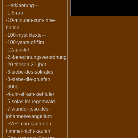
---erklaerung---
-1-5-rap
-10-minuten-zum-inne-
halten--
-100-mystiktexte---
-100-years-of-film
-12apostel
-2.-berechnungsverordnung
-20-thesen-21-jhdt
-3-siebe-des-sokrates
-3-siebe-die-pruefen
-3000
-4-uhr-elf-am-kiehlufer
-5-solas-im-regenwald
-7-wunder-jesu-des-
johannesevangelium
-RAP-man-kann-den-
himmel-nicht-kaufen