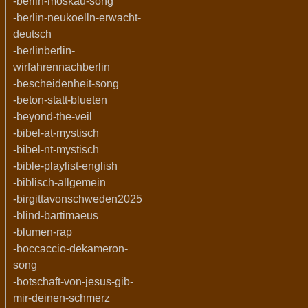
-berlin-moskau-song
-berlin-neukoelln-erwacht-
deutsch
-berlinberlin-
wirfahrennachberlin
-bescheidenheit-song
-beton-statt-blueten
-beyond-the-veil
-bibel-at-mystisch
-bibel-nt-mystisch
-bible-playlist-english
-biblisch-allgemein
-birgittavonschweden2025
-blind-bartimaeus
-blumen-rap
-boccaccio-dekameron-
song
-botschaft-von-jesus-gib-
mir-deinen-schmerz