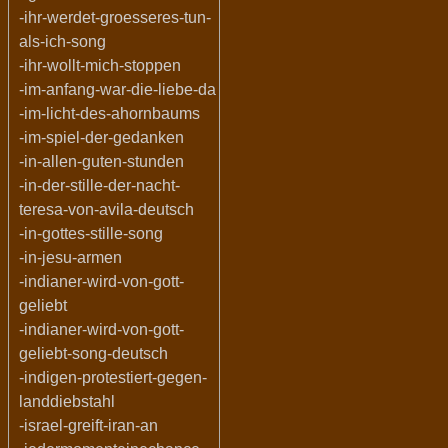
-ihr-werdet-groesseres-tun-
als-ich-song
-ihr-wollt-mich-stoppen
-im-anfang-war-die-liebe-da
-im-licht-des-ahornbaums
-im-spiel-der-gedanken
-in-allen-guten-stunden
-in-der-stille-der-nacht-
teresa-von-avila-deutsch
-in-gottes-stille-song
-in-jesu-armen
-indianer-wird-von-gott-
geliebt
-indianer-wird-von-gott-
geliebt-song-deutsch
-indigen-protestiert-gegen-
landdiebstahl
-israel-greift-iran-an