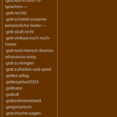
-gott-lebt-in-uns-76-
sprachen----
-gott-reichts
-gott-schreibt-susanne-
persoenliche-lieder----
-gott-straft-nicht
-gott-vertraut-euch-noch-
immer
-gott-wird-mensch-theosis-
athanasius-song
-gott-zu-kriegen
-gott-zufrieden-und-spielt
-gottes-alltag
-gottesgeburt2024
-gottnatur
-gottruft
-gottundmeinehand
-gregorianisch
-griechische-sagen-