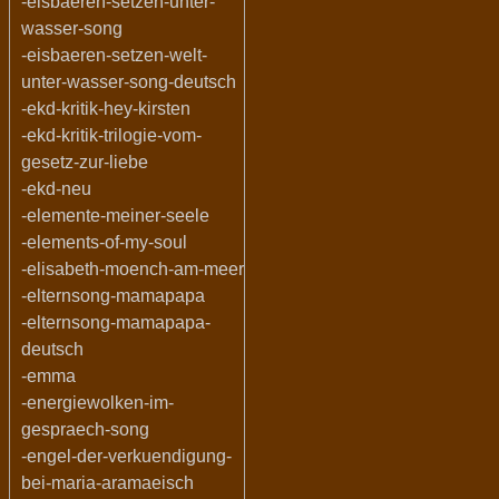
-eisbaeren-setzen-unter-
wasser-song
-eisbaeren-setzen-welt-
unter-wasser-song-deutsch
-ekd-kritik-hey-kirsten
-ekd-kritik-trilogie-vom-
gesetz-zur-liebe
-ekd-neu
-elemente-meiner-seele
-elements-of-my-soul
-elisabeth-moench-am-meer
-elternsong-mamapapa
-elternsong-mamapapa-
deutsch
-emma
-energiewolken-im-
gespraech-song
-engel-der-verkuendigung-
bei-maria-aramaeisch