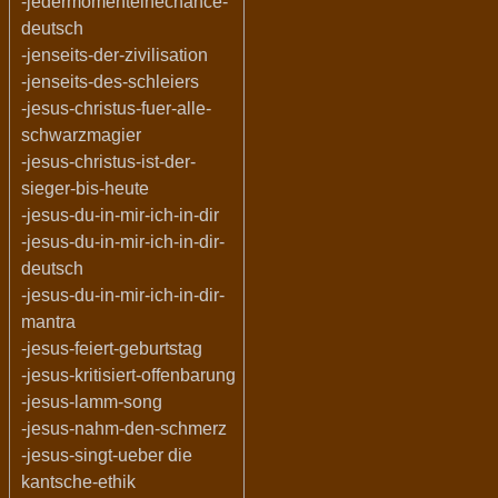
-jedermomenteinechance-
deutsch
-jenseits-der-zivilisation
-jenseits-des-schleiers
-jesus-christus-fuer-alle-
schwarzmagier
-jesus-christus-ist-der-
sieger-bis-heute
-jesus-du-in-mir-ich-in-dir
-jesus-du-in-mir-ich-in-dir-
deutsch
-jesus-du-in-mir-ich-in-dir-
mantra
-jesus-feiert-geburtstag
-jesus-kritisiert-offenbarung
-jesus-lamm-song
-jesus-nahm-den-schmerz
-jesus-singt-ueber die
kantsche-ethik