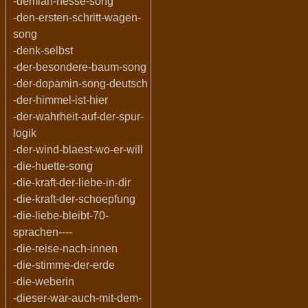
-demian-hesse-song
-den-ersten-schritt-wagen-
song
-denk-selbst
-der-besondere-baum-song
-der-dopamin-song-deutsch
-der-himmel-ist-hier
-der-wahrheit-auf-der-spur-
logik
-der-wind-blaest-wo-er-will
-die-huette-song
-die-kraft-der-liebe-in-dir
-die-kraft-der-schoepfung
-die-liebe-bleibt-70-
sprachen----
-die-reise-nach-innen
-die-stimme-der-erde
-die-weberin
-dieser-war-auch-mit-dem-