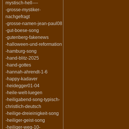
mystisch-hell----
-grosse-mystiker-
nachgefragt
-grosse-namen-jean-paul08
-gut-boese-song
-gutenberg-fakenews
-halloween-und-reformation
-hamburg-song
-hand-blitz-2025
-hand-gottes
-hannah-ahrendt-1-6
-happy-kadaver
-heidegger01-04
-heile-welt-luegen
-heiligabend-song-typisch-
christlich-deutsch
-heilige-dreieinigkeit-song
-heiliger-geist-song
-heiliger-weg-10-