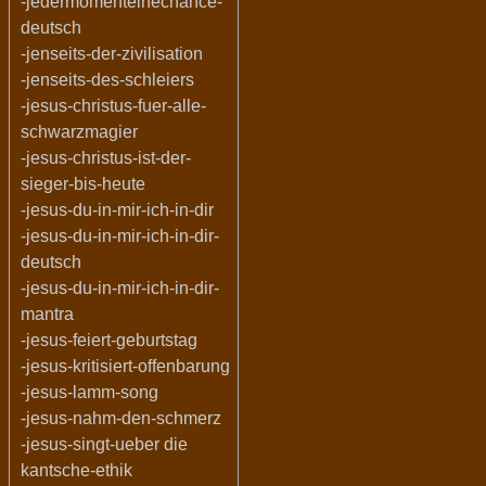
-jedermomenteinechance-
deutsch
-jenseits-der-zivilisation
-jenseits-des-schleiers
-jesus-christus-fuer-alle-
schwarzmagier
-jesus-christus-ist-der-
sieger-bis-heute
-jesus-du-in-mir-ich-in-dir
-jesus-du-in-mir-ich-in-dir-
deutsch
-jesus-du-in-mir-ich-in-dir-
mantra
-jesus-feiert-geburtstag
-jesus-kritisiert-offenbarung
-jesus-lamm-song
-jesus-nahm-den-schmerz
-jesus-singt-ueber die
kantsche-ethik