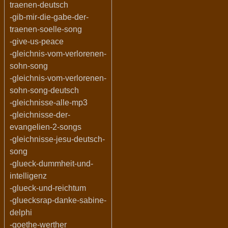
traenen-deutsch
-gib-mir-die-gabe-der-
traenen-soelle-song
-give-us-peace
-gleichnis-vom-verlorenen-
sohn-song
-gleichnis-vom-verlorenen-
sohn-song-deutsch
-gleichnisse-alle-mp3
-gleichnisse-der-
evangelien-2-songs
-gleichnisse-jesu-deutsch-
song
-glueck-dummheit-und-
intelligenz
-glueck-und-reichtum
-gluecksrap-danke-sabine-
delphi
-goethe-werther