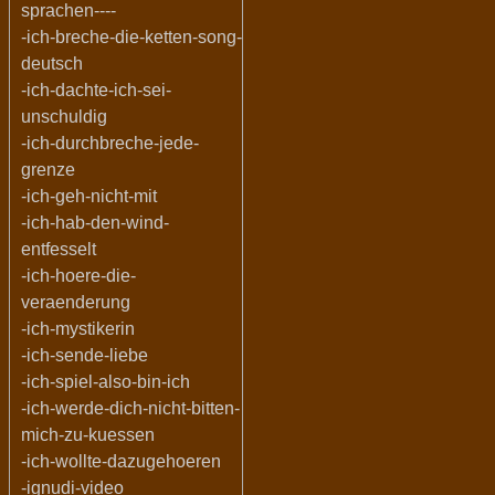
sprachen----
-ich-breche-die-ketten-song-
deutsch
-ich-dachte-ich-sei-
unschuldig
-ich-durchbreche-jede-
grenze
-ich-geh-nicht-mit
-ich-hab-den-wind-
entfesselt
-ich-hoere-die-
veraenderung
-ich-mystikerin
-ich-sende-liebe
-ich-spiel-also-bin-ich
-ich-werde-dich-nicht-bitten-
mich-zu-kuessen
-ich-wollte-dazugehoeren
-ignudi-video