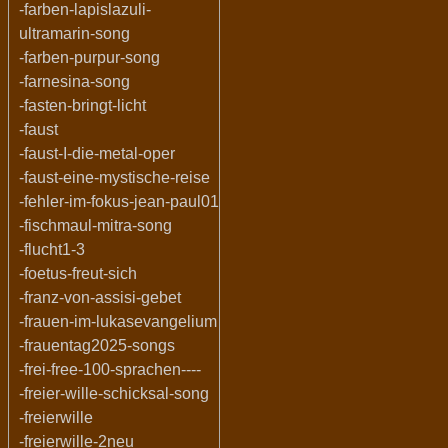
-farben-lapislazuli-
ultramarin-song
-farben-purpur-song
-farnesina-song
-fasten-bringt-licht
-faust
-faust-I-die-metal-oper
-faust-eine-mystische-reise
-fehler-im-fokus-jean-paul01
-fischmaul-mitra-song
-flucht1-3
-foetus-freut-sich
-franz-von-assisi-gebet
-frauen-im-lukasevangelium
-frauentag2025-songs
-frei-free-100-sprachen----
-freier-wille-schicksal-song
-freierwille
-freierwille-2neu