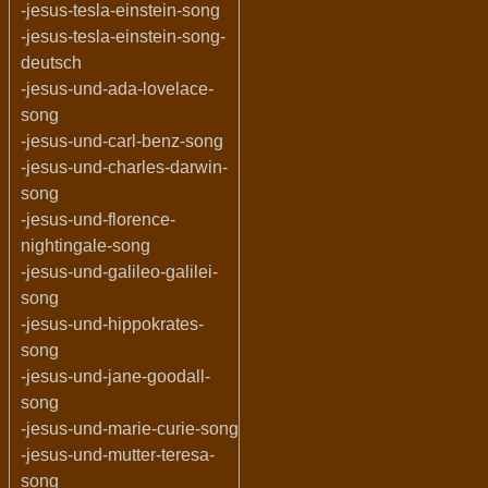
-jesus-tesla-einstein-song
-jesus-tesla-einstein-song-
deutsch
-jesus-und-ada-lovelace-
song
-jesus-und-carl-benz-song
-jesus-und-charles-darwin-
song
-jesus-und-florence-
nightingale-song
-jesus-und-galileo-galilei-
song
-jesus-und-hippokrates-
song
-jesus-und-jane-goodall-
song
-jesus-und-marie-curie-song
-jesus-und-mutter-teresa-
song