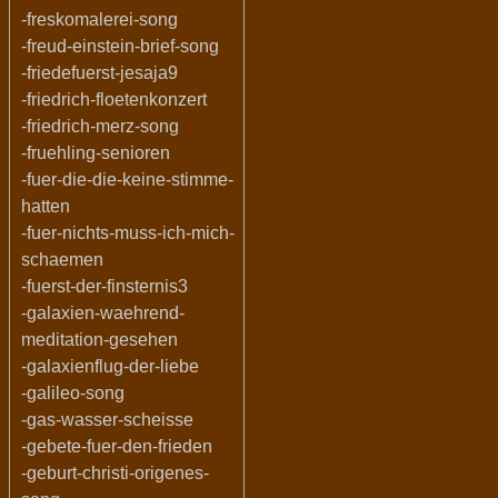
-freskomalerei-song
-freud-einstein-brief-song
-friedefuerst-jesaja9
-friedrich-floetenkonzert
-friedrich-merz-song
-fruehling-senioren
-fuer-die-die-keine-stimme-
hatten
-fuer-nichts-muss-ich-mich-
schaemen
-fuerst-der-finsternis3
-galaxien-waehrend-
meditation-gesehen
-galaxienflug-der-liebe
-galileo-song
-gas-wasser-scheisse
-gebete-fuer-den-frieden
-geburt-christi-origenes-