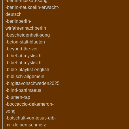
-berlin-moskau-song
-berlin-neukoelln-erwacht-
deutsch
-berlinberlin-
wirfahrennachberlin
-bescheidenheit-song
-beton-statt-blueten
-beyond-the-veil
-bibel-at-mystisch
-bibel-nt-mystisch
-bible-playlist-english
-biblisch-allgemein
-birgittavonschweden2025
-blind-bartimaeus
-blumen-rap
-boccaccio-dekameron-
song
-botschaft-von-jesus-gib-
mir-deinen-schmerz