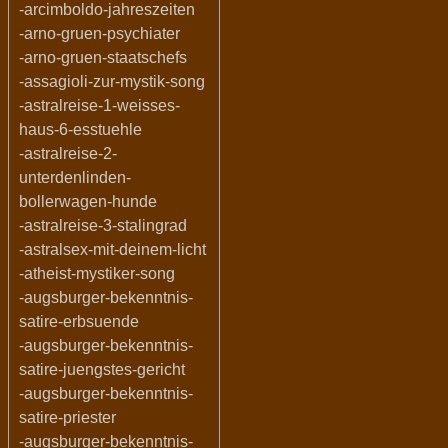
-arcimboldo-jahreszeiten
-arno-gruen-psychiater
-arno-gruen-staatschefs
-assagioli-zur-mystik-song
-astralreise-1-weisses-
haus-6-esstuehle
-astralreise-2-
unterdenlinden-
bollerwagen-hunde
-astralreise-3-stalingrad
-astralsex-mit-deinem-licht
-atheist-mystiker-song
-augsburger-bekenntnis-
satire-erbsuende
-augsburger-bekenntnis-
satire-juengstes-gericht
-augsburger-bekenntnis-
satire-priester
-augsburger-bekenntnis-