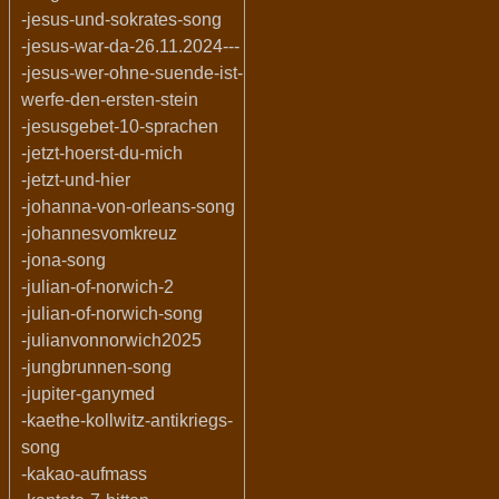
-jesus-und-sokrates-song
-jesus-war-da-26.11.2024---
-jesus-wer-ohne-suende-ist-
werfe-den-ersten-stein
-jesusgebet-10-sprachen
-jetzt-hoerst-du-mich
-jetzt-und-hier
-johanna-von-orleans-song
-johannesvomkreuz
-jona-song
-julian-of-norwich-2
-julian-of-norwich-song
-julianvonnorwich2025
-jungbrunnen-song
-jupiter-ganymed
-kaethe-kollwitz-antikriegs-
song
-kakao-aufmass