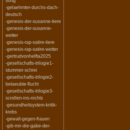
song
-gelaehmter-durchs-dach-
deutsch
-genesis-der-susanne-tiere
-genesis-der-susanne-
wetter
-genesis-rap-satire-tiere
-genesis-rap-satire-wetter
-gertrudvonhelfta2025
-gesellschafts-trilogie1-
stummer-schrei
-gesellschafts-trilogie2-
betaeubte-flucht
-gesellschafts-trilogie3-
scrollen-ins-nichts
-gesundheitsystem-kritik-
krebs
-gewalt-gegen-frauen
-gib-mir-die-gabe-der-