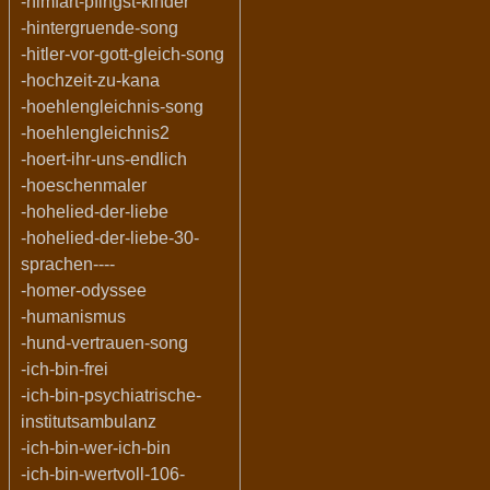
-himfart-pfingst-kinder
-hintergruende-song
-hitler-vor-gott-gleich-song
-hochzeit-zu-kana
-hoehlengleichnis-song
-hoehlengleichnis2
-hoert-ihr-uns-endlich
-hoeschenmaler
-hohelied-der-liebe
-hohelied-der-liebe-30-
sprachen----
-homer-odyssee
-humanismus
-hund-vertrauen-song
-ich-bin-frei
-ich-bin-psychiatrische-
institutsambulanz
-ich-bin-wer-ich-bin
-ich-bin-wertvoll-106-