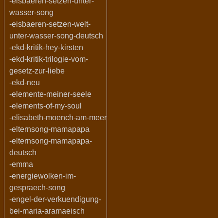
-eisbaeren-setzen-unter-
wasser-song
-eisbaeren-setzen-welt-
unter-wasser-song-deutsch
-ekd-kritik-hey-kirsten
-ekd-kritik-trilogie-vom-
gesetz-zur-liebe
-ekd-neu
-elemente-meiner-seele
-elements-of-my-soul
-elisabeth-moench-am-meer
-elternsong-mamapapa
-elternsong-mamapapa-
deutsch
-emma
-energiewolken-im-
gespraech-song
-engel-der-verkuendigung-
bei-maria-aramaeisch