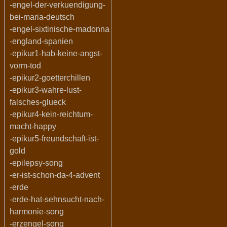
-engel-der-verkuendigung-
bei-maria-deutsch
-engel-sixtinische-madonna
-england-spanien
-epikur1-hab-keine-angst-
vorm-tod
-epikur2-goetterchillen
-epikur3-wahre-lust-
falsches-glueck
-epikur4-kein-reichtum-
macht-happy
-epikur5-freundschaft-ist-
gold
-epilepsy-song
-er-ist-schon-da-4-advent
-erde
-erde-hat-sehnsucht-nach-
harmonie-song
-erzengel-song