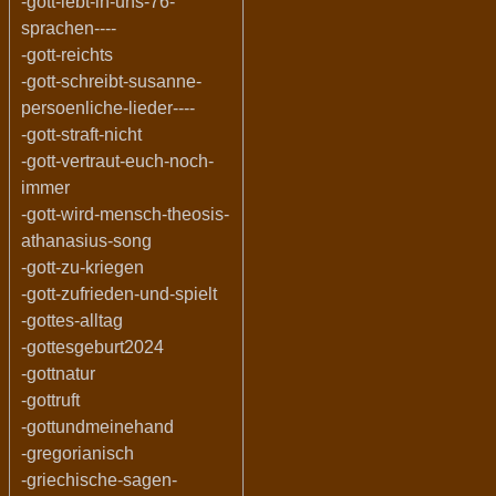
-gott-lebt-in-uns-76-
sprachen----
-gott-reichts
-gott-schreibt-susanne-
persoenliche-lieder----
-gott-straft-nicht
-gott-vertraut-euch-noch-
immer
-gott-wird-mensch-theosis-
athanasius-song
-gott-zu-kriegen
-gott-zufrieden-und-spielt
-gottes-alltag
-gottesgeburt2024
-gottnatur
-gottruft
-gottundmeinehand
-gregorianisch
-griechische-sagen-