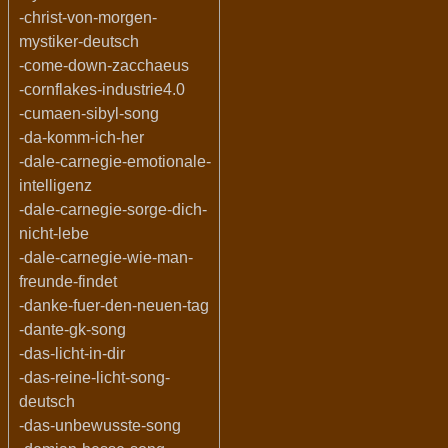
-christ-von-morgen-
mystiker-deutsch
-come-down-zacchaeus
-cornflakes-industrie4.0
-cumaen-sibyl-song
-da-komm-ich-her
-dale-carnegie-emotionale-
intelligenz
-dale-carnegie-sorge-dich-
nicht-lebe
-dale-carnegie-wie-man-
freunde-findet
-danke-fuer-den-neuen-tag
-dante-gk-song
-das-licht-in-dir
-das-reine-licht-song-
deutsch
-das-unbewusste-song