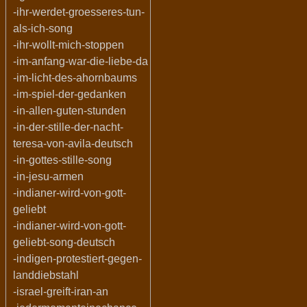
-ihr-werdet-groesseres-tun-
als-ich-song
-ihr-wollt-mich-stoppen
-im-anfang-war-die-liebe-da
-im-licht-des-ahornbaums
-im-spiel-der-gedanken
-in-allen-guten-stunden
-in-der-stille-der-nacht-
teresa-von-avila-deutsch
-in-gottes-stille-song
-in-jesu-armen
-indianer-wird-von-gott-
geliebt
-indianer-wird-von-gott-
geliebt-song-deutsch
-indigen-protestiert-gegen-
landdiebstahl
-israel-greift-iran-an