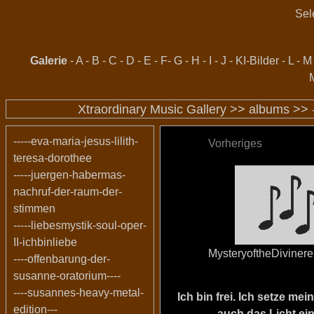
Sel
Galerie
-
A
-
B
-
C
-
D
-
E
-
F
-
G
-
H
-
I
-
J
-
KI-Bilder
-
L
-
M
Xtraordinary Music Gallery >>
albums
>>
-----eva-maria-jesus-lilith-
Vorheriges
teresa-dorothee
-----juergen-habermas-
nachruf-der-raum-der-
stimmen
-----liebesmystik-soul-oper-
II-ichbinliebe
MysteryoftheDiviner
----offenbarung-der-
susanne-oratorium----
----susannes-heavy-metal-
Ich bin frei. Ich setze m
edition---
auch das Licht ein