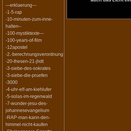
---erklaerung---
-1-5-rap
-10-minuten-zum-inne-
halten--
-100-mystiktexte---
-100-years-of-film
-12apostel
-2.-berechnungsverordnung
-20-thesen-21-jhdt
-3-siebe-des-sokrates
-3-siebe-die-pruefen
-3000
-4-uhr-elf-am-kiehlufer
-5-solas-im-regenwald
-7-wunder-jesu-des-
johannesevangelium
-RAP-man-kann-den-
himmel-nicht-kaufen