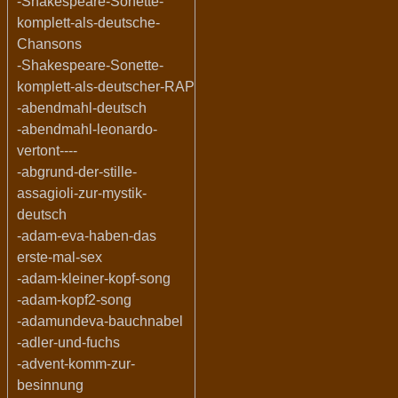
-Shakespeare-Sonette-
komplett-als-deutsche-
Chansons
-Shakespeare-Sonette-
komplett-als-deutscher-RAP
-abendmahl-deutsch
-abendmahl-leonardo-
vertont----
-abgrund-der-stille-
assagioli-zur-mystik-
deutsch
-adam-eva-haben-das
erste-mal-sex
-adam-kleiner-kopf-song
-adam-kopf2-song
-adamundeva-bauchnabel
-adler-und-fuchs
-advent-komm-zur-
besinnung