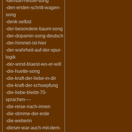
-demian-hesse-song
-den-ersten-schritt-wagen-
song
-denk-selbst
-der-besondere-baum-song
-der-dopamin-song-deutsch
-der-himmel-ist-hier
-der-wahrheit-auf-der-spur-
logik
-der-wind-blaest-wo-er-will
-die-huette-song
-die-kraft-der-liebe-in-dir
-die-kraft-der-schoepfung
-die-liebe-bleibt-70-
sprachen----
-die-reise-nach-innen
-die-stimme-der-erde
-die-weberin
-dieser-war-auch-mit-dem-