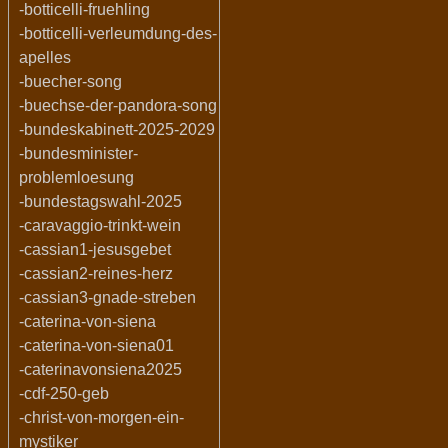
-botticelli-fruehling
-botticelli-verleumdung-des-
apelles
-buecher-song
-buechse-der-pandora-song
-bundeskabinett-2025-2029
-bundesminister-
problemloesung
-bundestagswahl-2025
-caravaggio-trinkt-wein
-cassian1-jesusgebet
-cassian2-reines-herz
-cassian3-gnade-streben
-caterina-von-siena
-caterina-von-siena01
-caterinavonsiena2025
-cdf-250-geb
-christ-von-morgen-ein-
mystiker