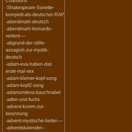
Chansons
-Shakespeare-Sonette-
komplett-als-deutscher-RAP
-abendmahl-deutsch
-abendmahl-leonardo-
vertont----
-abgrund-der-stille-
assagioli-zur-mystik-
deutsch
-adam-eva-haben-das
erste-mal-sex
-adam-kleiner-kopf-song
-adam-kopf2-song
-adamundeva-bauchnabel
-adler-und-fuchs
-advent-komm-zur-
besinnung
-advent-mystische-lieder----
-adventskalender--