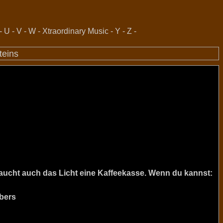
-
U
-
V
-
W
-
Xtraordinary Music
-
Y
-
Z
-
steins
raucht auch das Licht eine Kaffeekasse. Wenn du kannst:
bers