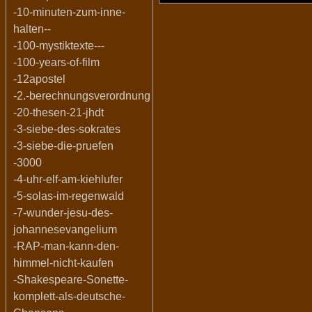
-10-minuten-zum-inne-
halten--
-100-mystiktexte---
-100-years-of-film
-12apostel
-2.-berechnungsverordnung
-20-thesen-21-jhdt
-3-siebe-des-sokrates
-3-siebe-die-pruefen
-3000
-4-uhr-elf-am-kiehlufer
-5-solas-im-regenwald
-7-wunder-jesu-des-
johannesevangelium
-RAP-man-kann-den-
himmel-nicht-kaufen
-Shakespeare-Sonette-
komplett-als-deutsche-