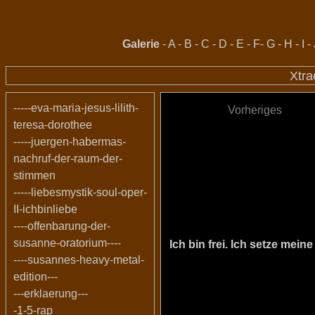
Galerie
-
A
-
B
-
C
-
D
-
E
-
F
-
G
-
H
-
I
-
Xtra
-----eva-maria-jesus-lilith-
Vorheriges
teresa-dorothee
-----juergen-habermas-
nachruf-der-raum-der-
stimmen
-----liebesmystik-soul-oper-
II-ichbinliebe
----offenbarung-der-
susanne-oratorium----
Ich bin frei. Ich setze me
----susannes-heavy-metal-
edition---
---erklaerung---
-1-5-rap