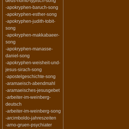
deus-homo-typisch-song
-apokryphen-baruch-song
-apokryphen-esther-song
-apokryphen-judith-tobit-
song
-apokryphen-makkabaeer-
song
-apokryphen-manasse-
daniel-song
-apokryphen-weisheit-und-
jesus-sirach-song
-apostelgeschichte-song
-aramaeisch-abendmahl
-aramaeisches-jesusgebet
-arbeiter-im-weinberg-
deutsch
-arbeiter-im-weinberg-song
-arcimboldo-jahreszeiten
-arno-gruen-psychiater