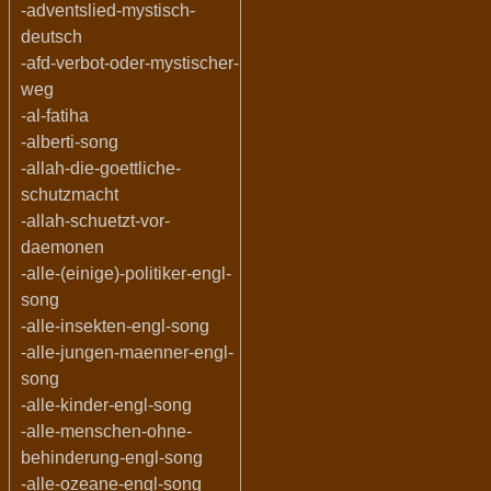
-adventslied-mystisch-
deutsch
-afd-verbot-oder-mystischer-
weg
-al-fatiha
-alberti-song
-allah-die-goettliche-
schutzmacht
-allah-schuetzt-vor-
daemonen
-alle-(einige)-politiker-engl-
song
-alle-insekten-engl-song
-alle-jungen-maenner-engl-
song
-alle-kinder-engl-song
-alle-menschen-ohne-
behinderung-engl-song
-alle-ozeane-engl-song