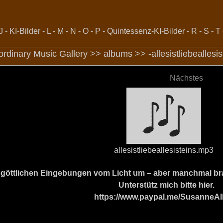
J
-
KI-Bilder
-
L
-
M
-
N
-
O
-
P
-
Quintessenz-KI-Bilder
-
R
-
S
-
T
ordinary Music Gallery >>
albums
>>
-allesistliebeallesi
Nächstes
allesistliebeallesisteins.mp3
ine göttlichen Eingebungen vom Licht um – aber manchmal b
Unterstütz mich bitte hier.
https://www.paypal.me/SusanneAl