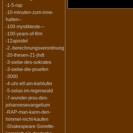
-1-5-rap
-10-minuten-zum-inne-
halten--
-100-mystiktexte---
-100-years-of-film
-12apostel
-2.-berechnungsverordnung
-20-thesen-21-jhdt
-3-siebe-des-sokrates
-3-siebe-die-pruefen
-3000
-4-uhr-elf-am-kiehlufer
-5-solas-im-regenwald
-7-wunder-jesu-des-
johannesevangelium
-RAP-man-kann-den-
himmel-nicht-kaufen
-Shakespeare-Sonette-