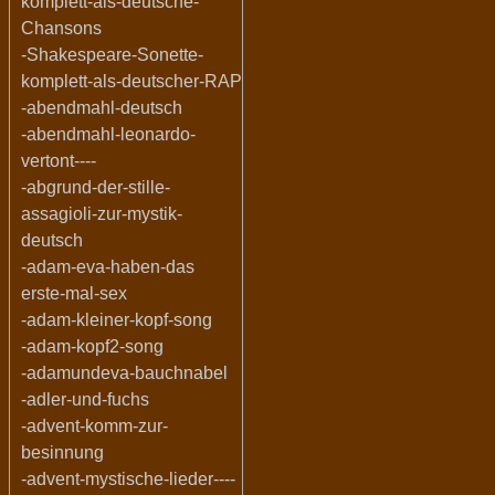
komplett-als-deutsche-
Chansons
-Shakespeare-Sonette-
komplett-als-deutscher-RAP
-abendmahl-deutsch
-abendmahl-leonardo-
vertont----
-abgrund-der-stille-
assagioli-zur-mystik-
deutsch
-adam-eva-haben-das
erste-mal-sex
-adam-kleiner-kopf-song
-adam-kopf2-song
-adamundeva-bauchnabel
-adler-und-fuchs
-advent-komm-zur-
besinnung
-advent-mystische-lieder----