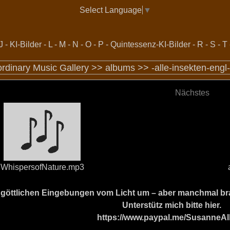
Select Language
▼
J
-
KI-Bilder
-
L
-
M
-
N
-
O
-
P
-
Quintessenz-KI-Bilder
-
R
-
S
-
T
ordinary Music Gallery >>
albums
>>
-alle-insekten-engl
Nächstes
WhispersofNature.mp3
ine göttlichen Eingebungen vom Licht um – aber manchmal b
Unterstütz mich bitte hier.
https://www.paypal.me/SusanneAl