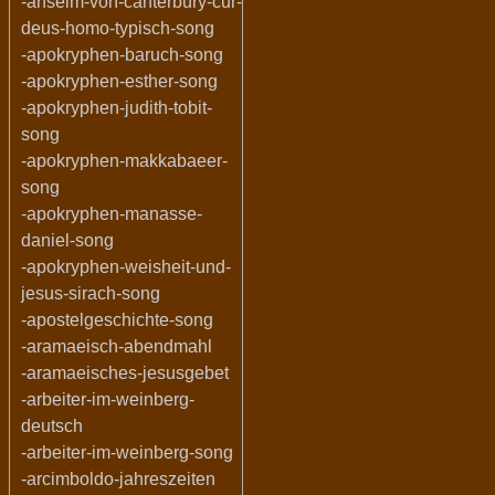
-anselm-von-canterbury-cur-
deus-homo-typisch-song
-apokryphen-baruch-song
-apokryphen-esther-song
-apokryphen-judith-tobit-
song
-apokryphen-makkabaeer-
song
-apokryphen-manasse-
daniel-song
-apokryphen-weisheit-und-
jesus-sirach-song
-apostelgeschichte-song
-aramaeisch-abendmahl
-aramaeisches-jesusgebet
-arbeiter-im-weinberg-
deutsch
-arbeiter-im-weinberg-song
-arcimboldo-jahreszeiten