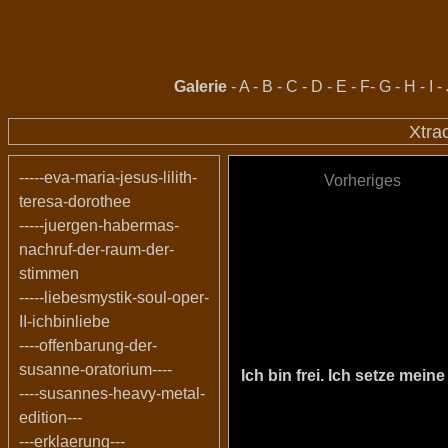
Galerie
-
A
-
B
-
C
-
D
-
E
-
F
-
G
-
H
-
I
-
Xtra
-----eva-maria-jesus-lilith-
Vorheriges
teresa-dorothee
-----juergen-habermas-
nachruf-der-raum-der-
stimmen
-----liebesmystik-soul-oper-
II-ichbinliebe
----offenbarung-der-
susanne-oratorium----
Ich bin frei. Ich setze me
----susannes-heavy-metal-
edition---
---erklaerung---