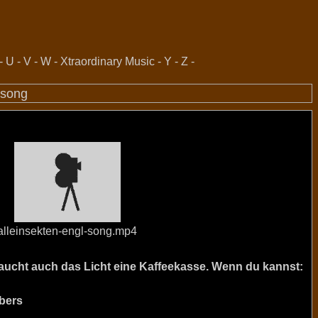
-
U
-
V
-
W
-
Xtraordinary Music
-
Y
-
Z
-
-song
alleinsekten-engl-song.mp4
raucht auch das Licht eine Kaffeekasse. Wenn du kannst:
bers