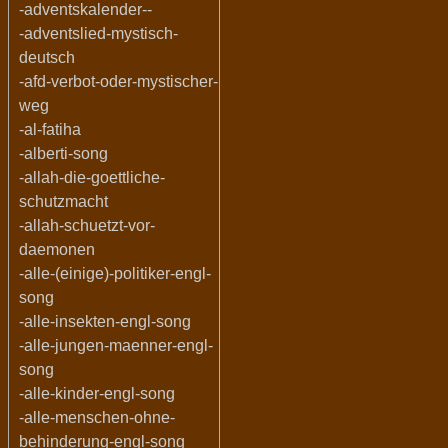
-adventskalender--
-adventslied-mystisch-
deutsch
-afd-verbot-oder-mystischer-
weg
-al-fatiha
-alberti-song
-allah-die-goettliche-
schutzmacht
-allah-schuetzt-vor-
daemonen
-alle-(einige)-politiker-engl-
song
-alle-insekten-engl-song
-alle-jungen-maenner-engl-
song
-alle-kinder-engl-song
-alle-menschen-ohne-
behinderung-engl-song