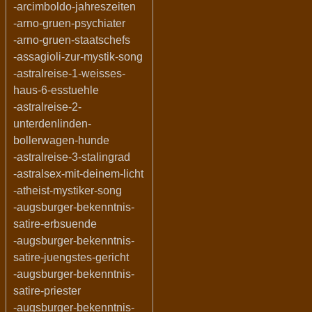
-arcimboldo-jahreszeiten
-arno-gruen-psychiater
-arno-gruen-staatschefs
-assagioli-zur-mystik-song
-astralreise-1-weisses-
haus-6-esstuehle
-astralreise-2-
unterdenlinden-
bollerwagen-hunde
-astralreise-3-stalingrad
-astralsex-mit-deinem-licht
-atheist-mystiker-song
-augsburger-bekenntnis-
satire-erbsuende
-augsburger-bekenntnis-
satire-juengstes-gericht
-augsburger-bekenntnis-
satire-priester
-augsburger-bekenntnis-