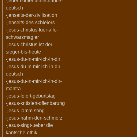
-jedermomenteinechance-
deutsch
-jenseits-der-zivilisation
-jenseits-des-schleiers
-jesus-christus-fuer-alle-
schwarzmagier
-jesus-christus-ist-der-
sieger-bis-heute
-jesus-du-in-mir-ich-in-dir
-jesus-du-in-mir-ich-in-dir-
deutsch
-jesus-du-in-mir-ich-in-dir-
mantra
-jesus-feiert-geburtstag
-jesus-kritisiert-offenbarung
-jesus-lamm-song
-jesus-nahm-den-schmerz
-jesus-singt-ueber die
kantsche-ethik