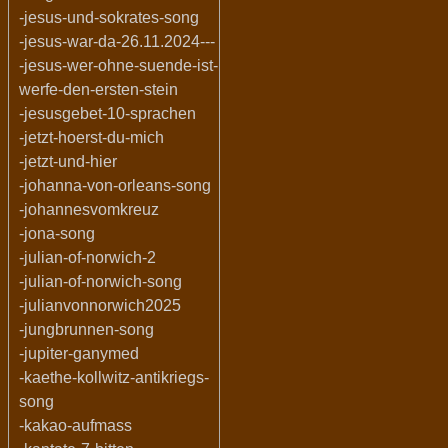
-jesus-und-sokrates-song
-jesus-war-da-26.11.2024---
-jesus-wer-ohne-suende-ist-
werfe-den-ersten-stein
-jesusgebet-10-sprachen
-jetzt-hoerst-du-mich
-jetzt-und-hier
-johanna-von-orleans-song
-johannesvomkreuz
-jona-song
-julian-of-norwich-2
-julian-of-norwich-song
-julianvonnorwich2025
-jungbrunnen-song
-jupiter-ganymed
-kaethe-kollwitz-antikriegs-
song
-kakao-aufmass