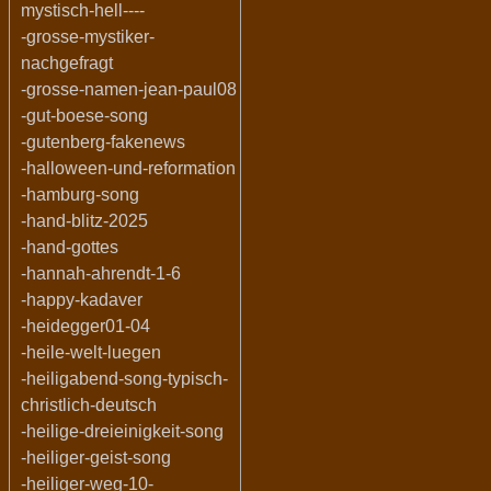
mystisch-hell----
-grosse-mystiker-
nachgefragt
-grosse-namen-jean-paul08
-gut-boese-song
-gutenberg-fakenews
-halloween-und-reformation
-hamburg-song
-hand-blitz-2025
-hand-gottes
-hannah-ahrendt-1-6
-happy-kadaver
-heidegger01-04
-heile-welt-luegen
-heiligabend-song-typisch-
christlich-deutsch
-heilige-dreieinigkeit-song
-heiliger-geist-song
-heiliger-weg-10-