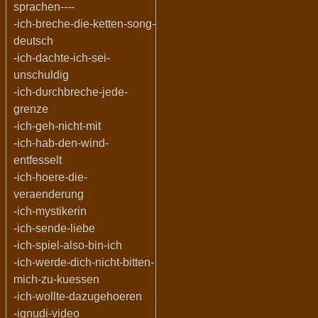
sprachen----
-ich-breche-die-ketten-song-
deutsch
-ich-dachte-ich-sei-
unschuldig
-ich-durchbreche-jede-
grenze
-ich-geh-nicht-mit
-ich-hab-den-wind-
entfesselt
-ich-hoere-die-
veraenderung
-ich-mystikerin
-ich-sende-liebe
-ich-spiel-also-bin-ich
-ich-werde-dich-nicht-bitten-
mich-zu-kuessen
-ich-wollte-dazugehoeren
-ignudi-video