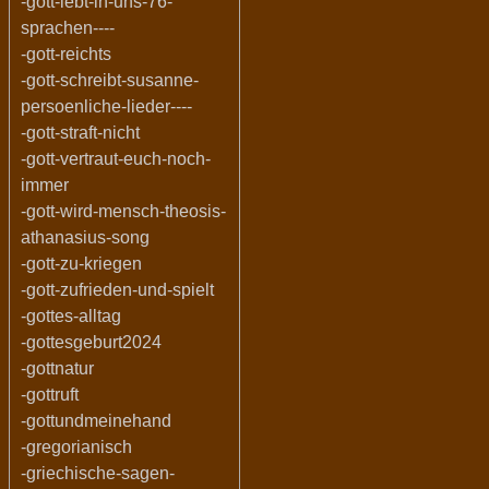
-gott-lebt-in-uns-76-
sprachen----
-gott-reichts
-gott-schreibt-susanne-
persoenliche-lieder----
-gott-straft-nicht
-gott-vertraut-euch-noch-
immer
-gott-wird-mensch-theosis-
athanasius-song
-gott-zu-kriegen
-gott-zufrieden-und-spielt
-gottes-alltag
-gottesgeburt2024
-gottnatur
-gottruft
-gottundmeinehand
-gregorianisch
-griechische-sagen-