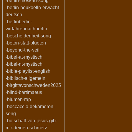
-berlin-moskau-song
-berlin-neukoelln-erwacht-
deutsch
-berlinberlin-
wirfahrennachberlin
-bescheidenheit-song
-beton-statt-blueten
-beyond-the-veil
-bibel-at-mystisch
-bibel-nt-mystisch
-bible-playlist-english
-biblisch-allgemein
-birgittavonschweden2025
-blind-bartimaeus
-blumen-rap
-boccaccio-dekameron-
song
-botschaft-von-jesus-gib-
mir-deinen-schmerz