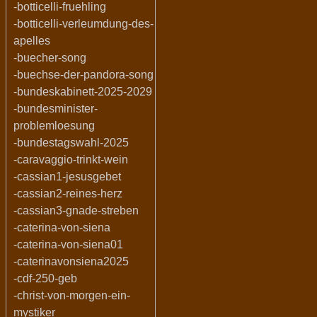
-botticelli-fruehling
-botticelli-verleumdung-des-
apelles
-buecher-song
-buechse-der-pandora-song
-bundeskabinett-2025-2029
-bundesminister-
problemloesung
-bundestagswahl-2025
-caravaggio-trinkt-wein
-cassian1-jesusgebet
-cassian2-reines-herz
-cassian3-gnade-streben
-caterina-von-siena
-caterina-von-siena01
-caterinavonsiena2025
-cdf-250-geb
-christ-von-morgen-ein-
mystiker