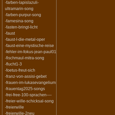
-farben-lapislazuli-
ultramarin-song
-farben-purpur-song
-farnesina-song
-fasten-bringt-licht
-faust
-faust-I-die-metal-oper
-faust-eine-mystische-reise
-fehler-im-fokus-jean-paul01
-fischmaul-mitra-song
-flucht1-3
-foetus-freut-sich
-franz-von-assisi-gebet
-frauen-im-lukasevangelium
-frauentag2025-songs
-frei-free-100-sprachen----
-freier-wille-schicksal-song
-freierwille
-freierwille-2neu