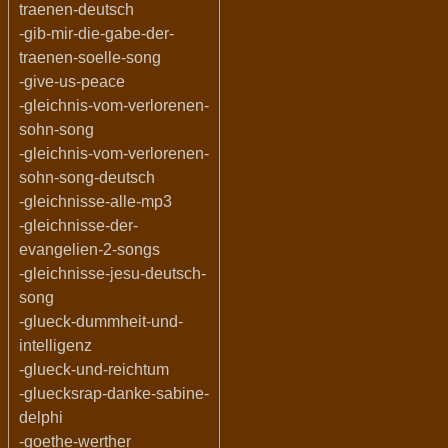
traenen-deutsch
-gib-mir-die-gabe-der-
traenen-soelle-song
-give-us-peace
-gleichnis-vom-verlorenen-
sohn-song
-gleichnis-vom-verlorenen-
sohn-song-deutsch
-gleichnisse-alle-mp3
-gleichnisse-der-
evangelien-2-songs
-gleichnisse-jesu-deutsch-
song
-glueck-dummheit-und-
intelligenz
-glueck-und-reichtum
-gluecksrap-danke-sabine-
delphi
-goethe-werther