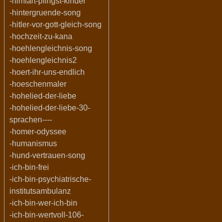
-himfart-pfingst-kinder
-hintergruende-song
-hitler-vor-gott-gleich-song
-hochzeit-zu-kana
-hoehlengleichnis-song
-hoehlengleichnis2
-hoert-ihr-uns-endlich
-hoeschenmaler
-hohelied-der-liebe
-hohelied-der-liebe-30-
sprachen----
-homer-odyssee
-humanismus
-hund-vertrauen-song
-ich-bin-frei
-ich-bin-psychiatrische-
institutsambulanz
-ich-bin-wer-ich-bin
-ich-bin-wertvoll-106-