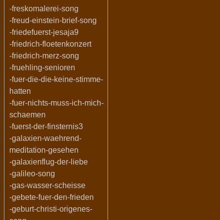
-freskomalerei-song
-freud-einstein-brief-song
-friedefuerst-jesaja9
-friedrich-floetenkonzert
-friedrich-merz-song
-fruehling-senioren
-fuer-die-die-keine-stimme-
hatten
-fuer-nichts-muss-ich-mich-
schaemen
-fuerst-der-finsternis3
-galaxien-waehrend-
meditation-gesehen
-galaxienflug-der-liebe
-galileo-song
-gas-wasser-scheisse
-gebete-fuer-den-frieden
-geburt-christi-origenes-