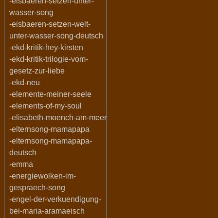
-eisbaeren-setzen-unter-
wasser-song
-eisbaeren-setzen-welt-
unter-wasser-song-deutsch
-ekd-kritik-hey-kirsten
-ekd-kritik-trilogie-vom-
gesetz-zur-liebe
-ekd-neu
-elemente-meiner-seele
-elements-of-my-soul
-elisabeth-moench-am-meer
-elternsong-mamapapa
-elternsong-mamapapa-
deutsch
-emma
-energiewolken-im-
gespraech-song
-engel-der-verkuendigung-
bei-maria-aramaeisch