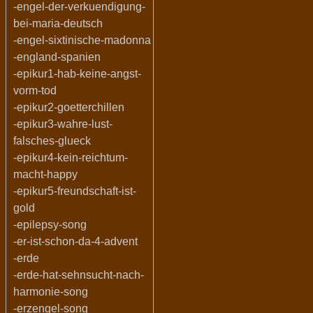
-engel-der-verkuendigung-
bei-maria-deutsch
-engel-sixtinische-madonna
-england-spanien
-epikur1-hab-keine-angst-
vorm-tod
-epikur2-goetterchillen
-epikur3-wahre-lust-
falsches-glueck
-epikur4-kein-reichtum-
macht-happy
-epikur5-freundschaft-ist-
gold
-epilepsy-song
-er-ist-schon-da-4-advent
-erde
-erde-hat-sehnsucht-nach-
harmonie-song
-erzengel-song