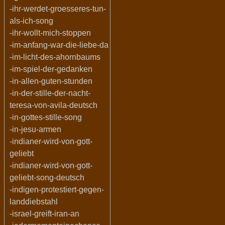
-ihr-werdet-groesseres-tun-
als-ich-song
-ihr-wollt-mich-stoppen
-im-anfang-war-die-liebe-da
-im-licht-des-ahornbaums
-im-spiel-der-gedanken
-in-allen-guten-stunden
-in-der-stille-der-nacht-
teresa-von-avila-deutsch
-in-gottes-stille-song
-in-jesu-armen
-indianer-wird-von-gott-
geliebt
-indianer-wird-von-gott-
geliebt-song-deutsch
-indigen-protestiert-gegen-
landdiebstahl
-israel-greift-iran-an