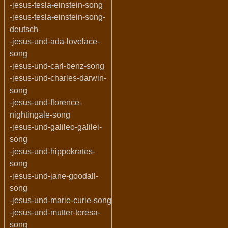
-jesus-tesla-einstein-song
-jesus-tesla-einstein-song-
deutsch
-jesus-und-ada-lovelace-
song
-jesus-und-carl-benz-song
-jesus-und-charles-darwin-
song
-jesus-und-florence-
nightingale-song
-jesus-und-galileo-galilei-
song
-jesus-und-hippokrates-
song
-jesus-und-jane-goodall-
song
-jesus-und-marie-curie-song
-jesus-und-mutter-teresa-
song