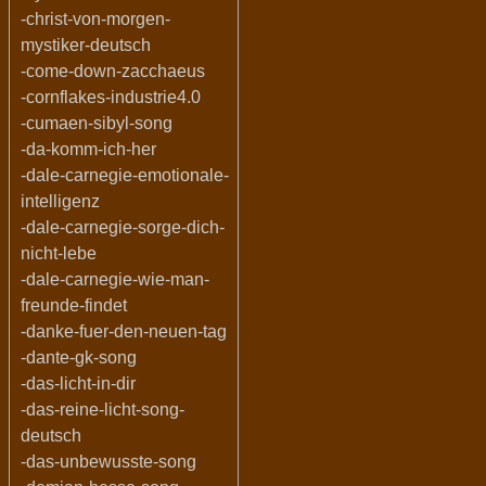
-christ-von-morgen-
mystiker-deutsch
-come-down-zacchaeus
-cornflakes-industrie4.0
-cumaen-sibyl-song
-da-komm-ich-her
-dale-carnegie-emotionale-
intelligenz
-dale-carnegie-sorge-dich-
nicht-lebe
-dale-carnegie-wie-man-
freunde-findet
-danke-fuer-den-neuen-tag
-dante-gk-song
-das-licht-in-dir
-das-reine-licht-song-
deutsch
-das-unbewusste-song