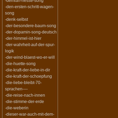
-demian-hesse-song
-den-ersten-schritt-wagen-
song
-denk-selbst
-der-besondere-baum-song
-der-dopamin-song-deutsch
-der-himmel-ist-hier
-der-wahrheit-auf-der-spur-
logik
-der-wind-blaest-wo-er-will
-die-huette-song
-die-kraft-der-liebe-in-dir
-die-kraft-der-schoepfung
-die-liebe-bleibt-70-
sprachen----
-die-reise-nach-innen
-die-stimme-der-erde
-die-weberin
-dieser-war-auch-mit-dem-