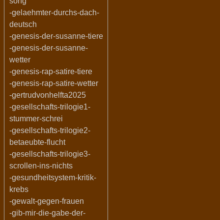
song
-gelaehmter-durchs-dach-
deutsch
-genesis-der-susanne-tiere
-genesis-der-susanne-
wetter
-genesis-rap-satire-tiere
-genesis-rap-satire-wetter
-gertrudvonhelfta2025
-gesellschafts-trilogie1-
stummer-schrei
-gesellschafts-trilogie2-
betaeubte-flucht
-gesellschafts-trilogie3-
scrollen-ins-nichts
-gesundheitsystem-kritik-
krebs
-gewalt-gegen-frauen
-gib-mir-die-gabe-der-