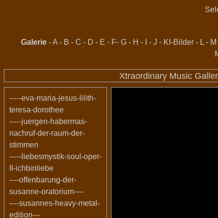
Sel
Galerie
-
A
-
B
-
C
-
D
-
E
-
F
-
G
-
H
-
I
-
J
-
KI-Bilder
-
L
-
M
Xtraordinary Music Galle
-----eva-maria-jesus-lilith-
teresa-dorothee
-----juergen-habermas-
nachruf-der-raum-der-
stimmen
-----liebesmystik-soul-oper-
II-ichbinliebe
----offenbarung-der-
susanne-oratorium----
----susannes-heavy-metal-
edition---