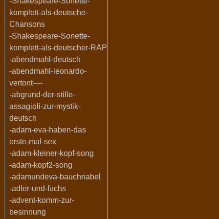
-Shakespeare-Sonette-
komplett-als-deutsche-
Chansons
-Shakespeare-Sonette-
komplett-als-deutscher-RAP
-abendmahl-deutsch
-abendmahl-leonardo-
vertont----
-abgrund-der-stille-
assagioli-zur-mystik-
deutsch
-adam-eva-haben-das
erste-mal-sex
-adam-kleiner-kopf-song
-adam-kopf2-song
-adamundeva-bauchnabel
-adler-und-fuchs
-advent-komm-zur-
besinnung