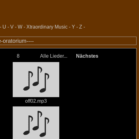
-
U
-
V
-
W
-
Xtraordinary Music
-
Y
-
Z
-
-oratorium----
8
Alle Lieder...
Nächstes
off02.mp3