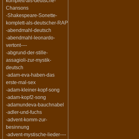
komplett-als-deutsche-
Chansons
-Shakespeare-Sonette-
komplett-als-deutscher-RAP
-abendmahl-deutsch
-abendmahl-leonardo-
vertont----
-abgrund-der-stille-
assagioli-zur-mystik-
deutsch
-adam-eva-haben-das
erste-mal-sex
-adam-kleiner-kopf-song
-adam-kopf2-song
-adamundeva-bauchnabel
-adler-und-fuchs
-advent-komm-zur-
besinnung
-advent-mystische-lieder----