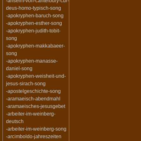
-anselm-von-canterbury-cur-
deus-homo-typisch-song
-apokryphen-baruch-song
-apokryphen-esther-song
-apokryphen-judith-tobit-
song
-apokryphen-makkabaeer-
song
-apokryphen-manasse-
daniel-song
-apokryphen-weisheit-und-
jesus-sirach-song
-apostelgeschichte-song
-aramaeisch-abendmahl
-aramaeisches-jesusgebet
-arbeiter-im-weinberg-
deutsch
-arbeiter-im-weinberg-song
-arcimboldo-jahreszeiten