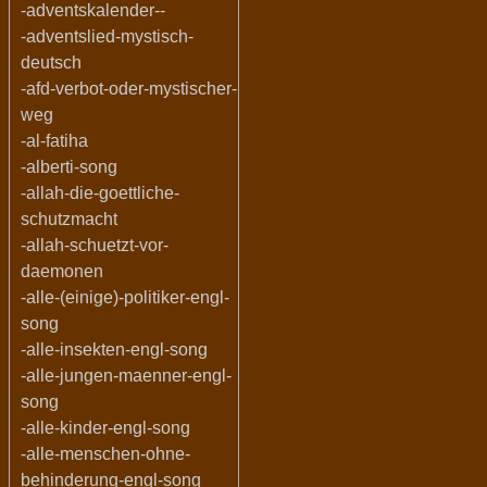
-adventskalender--
-adventslied-mystisch-
deutsch
-afd-verbot-oder-mystischer-
weg
-al-fatiha
-alberti-song
-allah-die-goettliche-
schutzmacht
-allah-schuetzt-vor-
daemonen
-alle-(einige)-politiker-engl-
song
-alle-insekten-engl-song
-alle-jungen-maenner-engl-
song
-alle-kinder-engl-song
-alle-menschen-ohne-
behinderung-engl-song