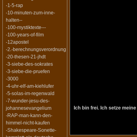
-1-5-rap
-10-minuten-zum-inne-
halten--
-100-mystiktexte---
-100-years-of-film
-12apostel
-2.-berechnungsverordnung
-20-thesen-21-jhdt
-3-siebe-des-sokrates
-3-siebe-die-pruefen
-3000
-4-uhr-elf-am-kiehlufer
-5-solas-im-regenwald
-7-wunder-jesu-des-
Ich bin frei. Ich setze me
johannesevangelium
-RAP-man-kann-den-
himmel-nicht-kaufen
-Shakespeare-Sonette-