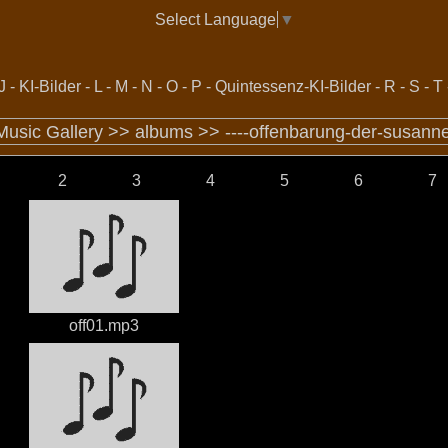
Select Language
▼
J
-
KI-Bilder
-
L
-
M
-
N
-
O
-
P
-
Quintessenz-KI-Bilder
-
R
-
S
-
T
 Music Gallery >>
albums
>>
----offenbarung-der-susanne
2
3
4
5
6
7
off01.mp3