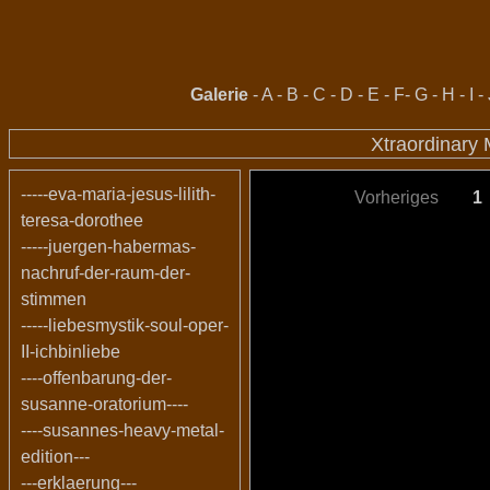
Galerie
-
A
-
B
-
C
-
D
-
E
-
F
-
G
-
H
-
I
-
Xtraordinary
-----eva-maria-jesus-lilith-
Vorheriges
1
teresa-dorothee
-----juergen-habermas-
nachruf-der-raum-der-
stimmen
-----liebesmystik-soul-oper-
II-ichbinliebe
----offenbarung-der-
susanne-oratorium----
----susannes-heavy-metal-
edition---
---erklaerung---