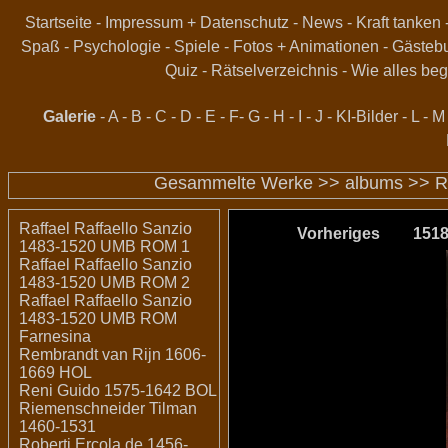
Startseite
-
Impressum + Datenschutz
-
News
-
Kraft tanken
Spaß
-
Psychologie
-
Spiele
-
Fotos + Animationen
-
Gästeb
Quiz
-
Rätselverzeichnis
-
Wie alles beg
Galerie
-
A
-
B
-
C
-
D
-
E
-
F
-
G
-
H
-
I
-
J
-
KI-Bilder
-
L
-
M
Gesammelte Werke >>
albums
>>
R
Raffael Raffaello Sanzio
Vorheriges
151
1483-1520 UMB ROM 1
Raffael Raffaello Sanzio
1483-1520 UMB ROM 2
Raffael Raffaello Sanzio
1483-1520 UMB ROM
Farnesina
Rembrandt van Rijn 1606-
1669 HOL
Reni Guido 1575-1642 BOL
Riemenschneider Tilman
1460-1531
Roberti Ercola de 1456-