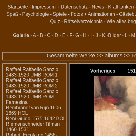
Startseite
-
Impressum + Datenschutz
-
News
-
Kraft tanken
Spaß
-
Psychologie
-
Spiele
-
Fotos + Animationen
-
Gästeb
Quiz
-
Rätselverzeichnis
-
Wie alles beg
Galerie
-
A
-
B
-
C
-
D
-
E
-
F
-
G
-
H
-
I
-
J
-
KI-Bilder
-
L
-
M
Gesammelte Werke >>
albums
>>
R
Raffael Raffaello Sanzio
Vorheriges
151
1483-1520 UMB ROM 1
Raffael Raffaello Sanzio
1483-1520 UMB ROM 2
Raffael Raffaello Sanzio
1483-1520 UMB ROM
Farnesina
Rembrandt van Rijn 1606-
1669 HOL
Reni Guido 1575-1642 BOL
Riemenschneider Tilman
1460-1531
Roberti Ercola de 1456-