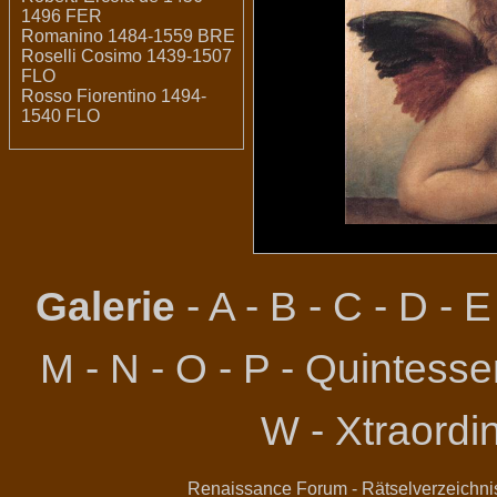
1496 FER
Romanino 1484-1559 BRE
Roselli Cosimo 1439-1507
FLO
Rosso Fiorentino 1494-
1540 FLO
Galerie
-
A
-
B
-
C
-
D
-
E
M
-
N
-
O
-
P
-
Quintessen
W
-
Xtraordi
Renaissance Forum
-
Rätselverzeichni