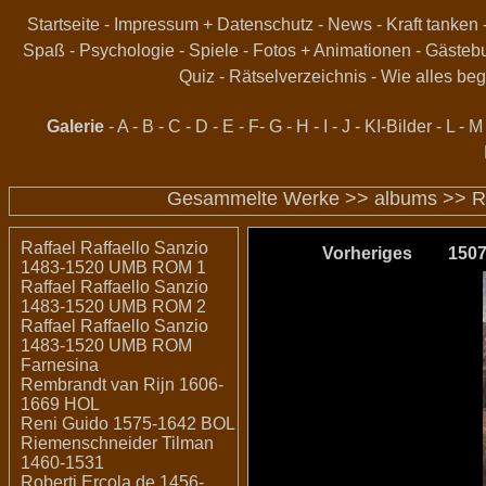
Startseite
-
Impressum + Datenschutz
-
News
-
Kraft tanken
Spaß
-
Psychologie
-
Spiele
-
Fotos + Animationen
-
Gästeb
Quiz
-
Rätselverzeichnis
-
Wie alles beg
Galerie
-
A
-
B
-
C
-
D
-
E
-
F
-
G
-
H
-
I
-
J
-
KI-Bilder
-
L
-
M
Gesammelte Werke >>
albums
>>
R
Raffael Raffaello Sanzio
Vorheriges
150
1483-1520 UMB ROM 1
Raffael Raffaello Sanzio
1483-1520 UMB ROM 2
Raffael Raffaello Sanzio
1483-1520 UMB ROM
Farnesina
Rembrandt van Rijn 1606-
1669 HOL
Reni Guido 1575-1642 BOL
Riemenschneider Tilman
1460-1531
Roberti Ercola de 1456-