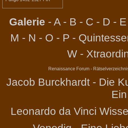
Galerie
-
A
-
B
-
C
-
D
-
E
M
-
N
-
O
-
P
-
Quintessen
W
-
Xtraordi
Renaissance Forum
-
Rätselverzeichni
Jacob Burckhardt - Die Ku
Ein
Leonardo da Vinci
Wissen