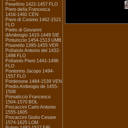
Pesellino 1422-1457 FLO
Piero della Francesca
1416-1492 CEN
Piero di Cosimo 1462-1521
FLO
Pietro di Giovanni
dAmbrogio 1410-1449 SIE
Pinturiccio 1454-1513 UMB
Pisanello 1395-1455 VER
Pollaiolo Antonio del 1432-
1498 FLO
Pollaiolo Piero 1441-1496
FLO
Pontormo Jacopo 1494-
1557 FLO
Pordenone 1484-1539 VEN
Predis Ambrogio de 1455-
1508
Primaticcio Francesco
1504-1570 BOL
Procaccini Carlo Antonio
1555-1605
Procaccini Giulio Cesare
1574-1625 LOM
Puligo 1492-1527 FIR