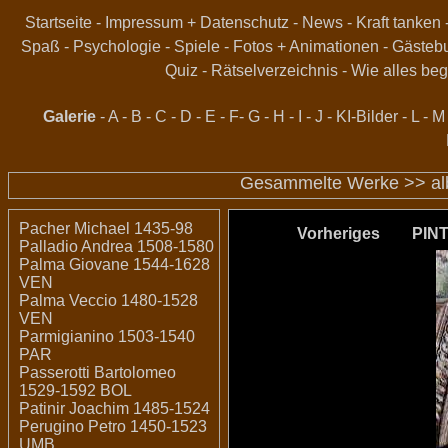
Startseite
-
Impressum + Datenschutz
-
News
-
Kraft tanken
Spaß
-
Psychologie
-
Spiele
-
Fotos + Animationen
-
Gästeb
Quiz
-
Rätselverzeichnis
-
Wie alles beg
Galerie
-
A
-
B
-
C
-
D
-
E
-
F
-
G
-
H
-
I
-
J
-
KI-Bilder
-
L
-
M
Gesammelte Werke >>
a
Pacher Michael 1435-98
Vorheriges
PIN
Palladio Andrea 1508-1580
Palma Giovane 1544-1628
VEN
Palma Veccio 1480-1528
VEN
Parmigianino 1503-1540
PAR
Passerotti Bartolomeo
1529-1592 BOL
Patinir Joachim 1485-1524
Perugino Petro 1450-1523
UMB