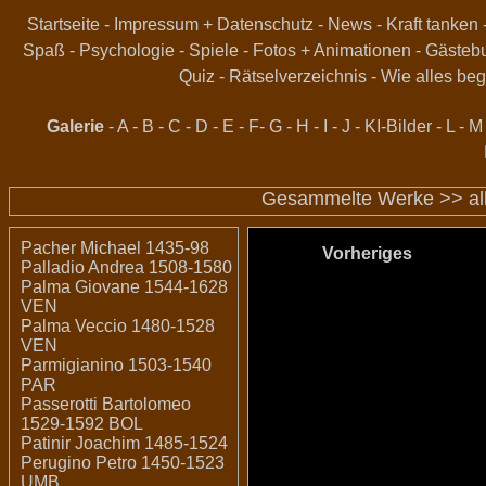
Startseite
-
Impressum + Datenschutz
-
News
-
Kraft tanken
Spaß
-
Psychologie
-
Spiele
-
Fotos + Animationen
-
Gästeb
Quiz
-
Rätselverzeichnis
-
Wie alles beg
Galerie
-
A
-
B
-
C
-
D
-
E
-
F
-
G
-
H
-
I
-
J
-
KI-Bilder
-
L
-
M
Gesammelte Werke >>
a
Pacher Michael 1435-98
Vorheriges
Palladio Andrea 1508-1580
Palma Giovane 1544-1628
VEN
Palma Veccio 1480-1528
VEN
Parmigianino 1503-1540
PAR
Passerotti Bartolomeo
1529-1592 BOL
Patinir Joachim 1485-1524
Perugino Petro 1450-1523
UMB