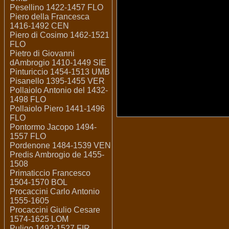
Pesellino 1422-1457 FLO
Piero della Francesca
1416-1492 CEN
Piero di Cosimo 1462-1521
FLO
Pietro di Giovanni
dAmbrogio 1410-1449 SIE
Pinturiccio 1454-1513 UMB
Pisanello 1395-1455 VER
Pollaiolo Antonio del 1432-
1498 FLO
Pollaiolo Piero 1441-1496
FLO
Pontormo Jacopo 1494-
1557 FLO
Pordenone 1484-1539 VEN
Predis Ambrogio de 1455-
1508
Primaticcio Francesco
1504-1570 BOL
Procaccini Carlo Antonio
1555-1605
Procaccini Giulio Cesare
1574-1625 LOM
Puligo 1492-1527 FIR