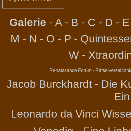
Galerie
-
A
-
B
-
C
-
D
-
E
M
-
N
-
O
-
P
-
Quintessen
W
-
Xtraordi
Renaissance Forum
-
Rätselverzeichni
Jacob Burckhardt - Die Ku
Ein
Leonardo da Vinci
Wissen