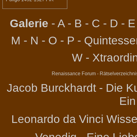
Galerie
-
A
-
B
-
C
-
D
-
E
M
-
N
-
O
-
P
-
Quintessen
W
-
Xtraordi
Renaissance Forum
-
Rätselverzeichni
Jacob Burckhardt - Die Ku
Ein
Leonardo da Vinci
Wissen