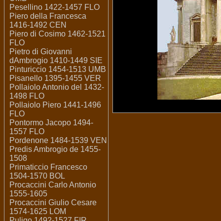
Pesellino 1422-1457 FLO
Piero della Francesca
1416-1492 CEN
Piero di Cosimo 1462-1521
FLO
Pietro di Giovanni
dAmbrogio 1410-1449 SIE
Pinturiccio 1454-1513 UMB
Pisanello 1395-1455 VER
Pollaiolo Antonio del 1432-
1498 FLO
Pollaiolo Piero 1441-1496
FLO
Pontormo Jacopo 1494-
1557 FLO
Pordenone 1484-1539 VEN
Predis Ambrogio de 1455-
1508
Primaticcio Francesco
1504-1570 BOL
Procaccini Carlo Antonio
1555-1605
Procaccini Giulio Cesare
1574-1625 LOM
Puligo 1492-1527 FIR