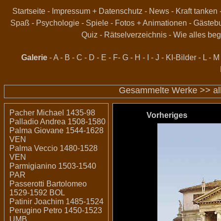
Startseite
-
Impressum + Datenschutz
-
News
-
Kraft tanken
Spaß
-
Psychologie
-
Spiele
-
Fotos + Animationen
-
Gästeb
Quiz
-
Rätselverzeichnis
-
Wie alles beg
Galerie
-
A
-
B
-
C
-
D
-
E
-
F
-
G
-
H
-
I
-
J
-
KI-Bilder
-
L
-
M
Gesammelte Werke >>
a
Pacher Michael 1435-98
Vorheriges
Palladio Andrea 1508-1580
Palma Giovane 1544-1628
VEN
Palma Veccio 1480-1528
VEN
Parmigianino 1503-1540
PAR
Passerotti Bartolomeo
1529-1592 BOL
Patinir Joachim 1485-1524
Perugino Petro 1450-1523
UMB