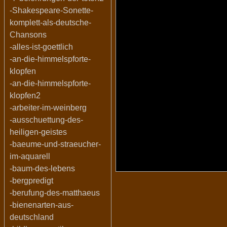
-Shakespeare-Sonette-
komplett-als-deutsche-
Chansons
-alles-ist-goettlich
-an-die-himmelspforte-
klopfen
-an-die-himmelspforte-
klopfen2
-arbeiter-im-weinberg
-ausschuettung-des-
heiligen-geistes
-baeume-und-straeucher-
im-aquarell
-baum-des-lebens
-bergpredigt
-berufung-des-matthaeus
-bienenarten-aus-
deutschland