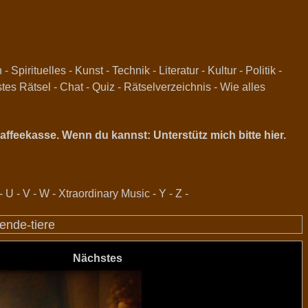
n
-
Spirituelles
-
Kunst
-
Technik
-
Literatur
-
Kultur
-
Politik
-
stes Rätsel
-
Chat
-
Quiz
-
Rätselverzeichnis
-
Wie alles
ffeekasse. Wenn du kannst: Unterstütz mich bitte hier.
-
U
-
V
-
W
-
Xtraordinary Music
-
Y
-
Z
-
ende-tiere
Nächstes