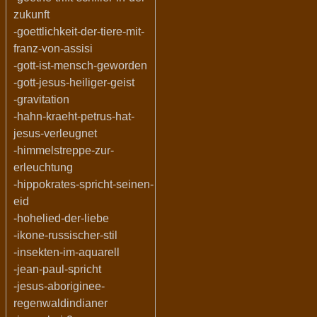
zukunft
-goettlichkeit-der-tiere-mit-
franz-von-assisi
-gott-ist-mensch-geworden
-gott-jesus-heiliger-geist
-gravitation
-hahn-kraeht-petrus-hat-
jesus-verleugnet
-himmelstreppe-zur-
erleuchtung
-hippokrates-spricht-seinen-
eid
-hohelied-der-liebe
-ikone-russischer-stil
-insekten-im-aquarell
-jean-paul-spricht
-jesus-aboriginee-
regenwaldindianer