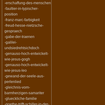
-erschaffung-des-menschen
-faultier-in-typischer-
position
-franz-marc-farbigkeit
-freud-hesse-nietzsche-
gespraech
-gabe-der-traenen
-galilei-
undsiedrehtsichdoch
-genauso-hoch-entwickelt-
wie-jesus-gogh
-genauso-hoch-entwickelt-
wie-jesus-leo
-gewand-der-seele-aus-
perlenlied
-gleichnis-vom-
barmherzigen-samariter
-glueckliche-familie
-goethe-trifft-schiller-in-der-