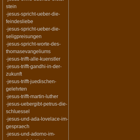
stein
-jesus-spricht-ueber-die-
feindesliebe
-jesus-spricht-ueber-die-
seligpreisungen
-jesus-spricht-worte-des-
thomasevangeliums
-jesus-trifft-alle-kuenstler
-jesus-trifft-gandhi-in-der-
zukunft
-jesus-trifft-juedischen-
gelehrten
-jesus-trifft-martin-luther
-jesus-uebergibt-petrus-die-
schluessel
-jesus-und-ada-lovelace-im-
gespraech
-jesus-und-adorno-im-