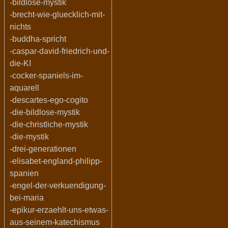
-bildlose-mystik
-brecht-wie-gluecklich-mit-
nichts
-buddha-spricht
-caspar-david-friedrich-und-
die-KI
-cocker-spaniels-im-
aquarell
-descartes-ego-cogito
-die-bildlose-mystik
-die-christliche-mystik
-die-mystik
-drei-generationen
-elisabet-england-philipp-
spanien
-engel-der-verkuendigung-
bei-maria
-epikur-erzaehlt-uns-etwas-
aus-seinem-katechismus