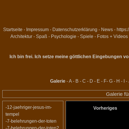
Startseite
-
Impressum
-
Datenschutzerklärung
-
News
-
https:
Architektur
-
Spaß
-
Psychologie
-
Spiele
-
Fotos + Videos
Ich bin frei. Ich setze meine göttlichen Eingebungen 
Galerie
-
A
-
B
-
C
-
D
-
E
-
F
-
G
-
H
-
I
-
Galerie fü
-12-jaehriger-jesus-im-
Vorheriges
tempel
-7-belehrungen-der-toten
-7-belehrungen-der-toten2