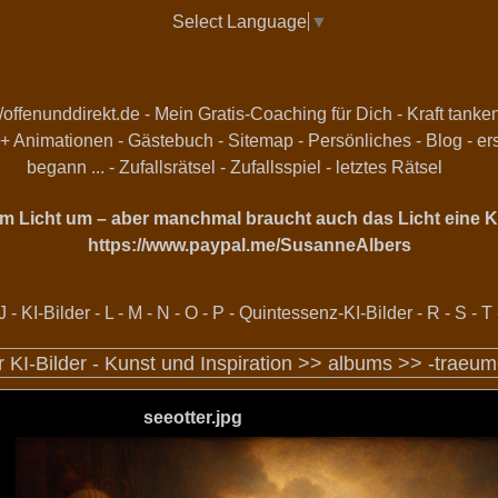
Select Language
▼
//offenunddirekt.de - Mein Gratis-Coaching für Dich
-
Kraft tanke
 + Animationen
-
Gästebuch
-
Sitemap
-
Persönliches
-
Blog
-
er
begann ...
-
Zufallsrätsel
-
Zufallsspiel
-
letztes Rätsel
vom Licht um – aber manchmal braucht auch das Licht eine Ka
https://www.paypal.me/SusanneAlbers
J
-
KI-Bilder
-
L
-
M
-
N
-
O
-
P
-
Quintessenz-KI-Bilder
-
R
-
S
-
T
r KI-Bilder - Kunst und Inspiration >>
albums
>>
-traeum
seeotter.jpg