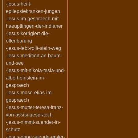
-jesus-heilt-
epilepsiekranken-jungen
-jesus-im-gespraech-mit-
haeuptlingen-der-indianer
-jesus-korrigiert-die-
offenbarung
-jesus-lebt-rollt-stein-weg
-jesus-meditiert-an-baum-
und-see
-jesus-mit-nikola-tesla-und-
albert-einstein-im-
gespraech
-jesus-mose-elias-im-
gespraech
-jesus-mutter-teresa-franz-
von-assisi-gespraech
-jesus-nimmt-suender-in-
schutz
-jesus-ohne-suende-erster-