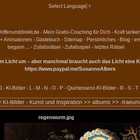
Select Language
▼
//offenunddirekt.de - Mein Gratis-Coaching für Dich
-
Kraft tanke
 + Animationen
-
Gästebuch
-
Sitemap
-
Persönliches
-
Blog
-
er
begann ...
-
Zufallsrätsel
-
Zufallsspiel
-
letztes Rätsel
vom Licht um – aber manchmal braucht auch das Licht eine Ka
https://www.paypal.me/SusanneAlbers
J
-
KI-Bilder
-
L
-
M
-
N
-
O
-
P
-
Quintessenz-KI-Bilder
-
R
-
S
-
T
r KI-Bilder - Kunst und Inspiration >>
albums
>>
-traeum
regenwurm.jpg