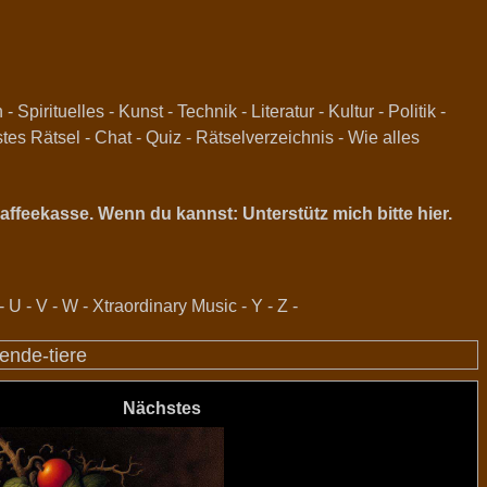
n
-
Spirituelles
-
Kunst
-
Technik
-
Literatur
-
Kultur
-
Politik
-
stes Rätsel
-
Chat
-
Quiz
-
Rätselverzeichnis
-
Wie alles
ffeekasse. Wenn du kannst: Unterstütz mich bitte hier.
-
U
-
V
-
W
-
Xtraordinary Music
-
Y
-
Z
-
ende-tiere
Nächstes