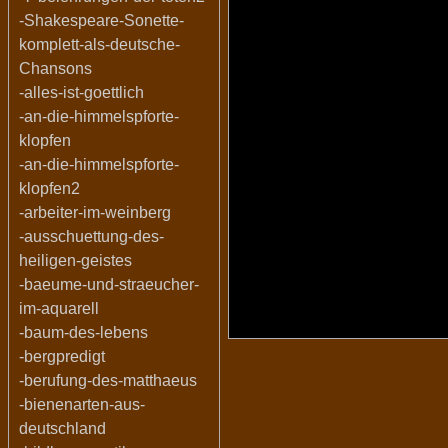
-Shakespeare-Sonette-
komplett-als-deutsche-
Chansons
-alles-ist-goettlich
-an-die-himmelspforte-
klopfen
-an-die-himmelspforte-
klopfen2
-arbeiter-im-weinberg
-ausschuettung-des-
heiligen-geistes
-baeume-und-straeucher-
im-aquarell
-baum-des-lebens
-bergpredigt
-berufung-des-matthaeus
-bienenarten-aus-
deutschland