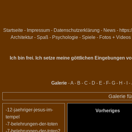
Startseite
-
Impressum
-
Datenschutzerklärung
-
News
-
https:
Architektur
-
Spaß
-
Psychologie
-
Spiele
-
Fotos + Videos
Ich bin frei. Ich setze meine göttlichen Eingebungen 
Galerie
-
A
-
B
-
C
-
D
-
E
-
F
-
G
-
H
-
I
-
Galerie fü
-12-jaehriger-jesus-im-
Vorheriges
tempel
-7-belehrungen-der-toten
-7-belehrungen-der-toten2