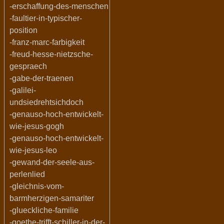
-erschaffung-des-menschen
-faultier-in-typischer-
position
-franz-marc-farbigkeit
-freud-hesse-nietzsche-
gespraech
-gabe-der-traenen
-galilei-
undsiedrehtsichdoch
-genauso-hoch-entwickelt-
wie-jesus-gogh
-genauso-hoch-entwickelt-
wie-jesus-leo
-gewand-der-seele-aus-
perlenlied
-gleichnis-vom-
barmherzigen-samariter
-glueckliche-familie
-goethe-trifft-schiller-in-der-