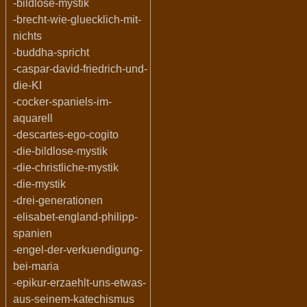
-bildlose-mystik
-brecht-wie-gluecklich-mit-
nichts
-buddha-spricht
-caspar-david-friedrich-und-
die-KI
-cocker-spaniels-im-
aquarell
-descartes-ego-cogito
-die-bildlose-mystik
-die-christliche-mystik
-die-mystik
-drei-generationen
-elisabet-england-philipp-
spanien
-engel-der-verkuendigung-
bei-maria
-epikur-erzaehlt-uns-etwas-
aus-seinem-katechismus