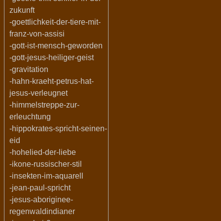
zukunft
-goettlichkeit-der-tiere-mit-
franz-von-assisi
-gott-ist-mensch-geworden
-gott-jesus-heiliger-geist
-gravitation
-hahn-kraeht-petrus-hat-
jesus-verleugnet
-himmelstreppe-zur-
erleuchtung
-hippokrates-spricht-seinen-
eid
-hohelied-der-liebe
-ikone-russischer-stil
-insekten-im-aquarell
-jean-paul-spricht
-jesus-aboriginee-
regenwaldindianer