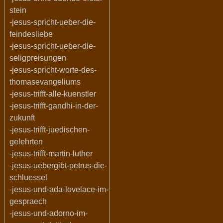
stein
-jesus-spricht-ueber-die-
feindesliebe
-jesus-spricht-ueber-die-
seligpreisungen
-jesus-spricht-worte-des-
thomasevangeliums
-jesus-trifft-alle-kuenstler
-jesus-trifft-gandhi-in-der-
zukunft
-jesus-trifft-juedischen-
gelehrten
-jesus-trifft-martin-luther
-jesus-uebergibt-petrus-die-
schluessel
-jesus-und-ada-lovelace-im-
gespraech
-jesus-und-adorno-im-