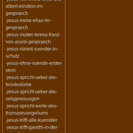
albert-einstein-im-
gespraech
-jesus-mose-elias-im-
gespraech
-jesus-mutter-teresa-franz-
von-assisi-gespraech
-jesus-nimmt-suender-in-
schutz
-jesus-ohne-suende-erster-
stein
-jesus-spricht-ueber-die-
feindesliebe
-jesus-spricht-ueber-die-
seligpreisungen
-jesus-spricht-worte-des-
thomasevangeliums
-jesus-trifft-alle-kuenstler
-jesus-trifft-gandhi-in-der-