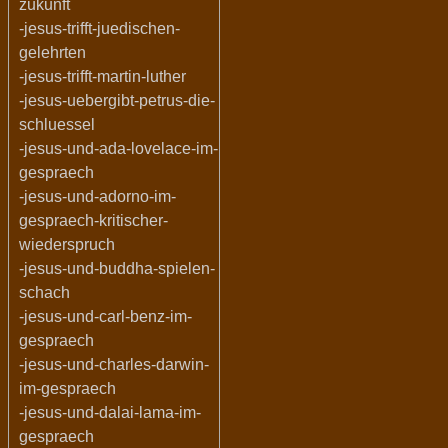
zukunft
-jesus-trifft-juedischen-
gelehrten
-jesus-trifft-martin-luther
-jesus-uebergibt-petrus-die-
schluessel
-jesus-und-ada-lovelace-im-
gespraech
-jesus-und-adorno-im-
gespraech-kritischer-
wiederspruch
-jesus-und-buddha-spielen-
schach
-jesus-und-carl-benz-im-
gespraech
-jesus-und-charles-darwin-
im-gespraech
-jesus-und-dalai-lama-im-
gespraech