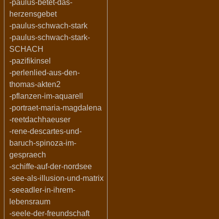
-paulus-betet-das-
herzensgebet
-paulus-schwach-stark
-paulus-schwach-stark-
SCHACH
-pazifikinsel
-perlenlied-aus-den-
thomas-akten2
-pflanzen-im-aquarell
-portraet-maria-magdalena
-reetdachhaeuser
-rene-descartes-und-
baruch-spinoza-im-
gespraech
-schiffe-auf-der-nordsee
-see-als-illusion-und-matrix
-seeadler-in-ihrem-
lebensraum
-seele-der-freundschaft