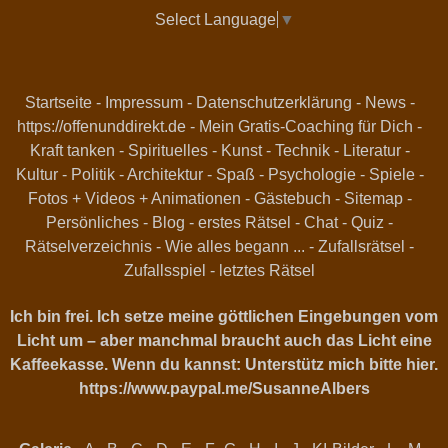
Select Language
▼
Startseite
-
Impressum
-
Datenschutzerklärung
-
News
-
https://offenunddirekt.de - Mein Gratis-Coaching für Dich
-
Kraft tanken
-
Spirituelles
-
Kunst
-
Technik
-
Literatur
-
Kultur
-
Politik
-
Architektur
-
Spaß
-
Psychologie
-
Spiele
-
Fotos + Videos + Animationen
-
Gästebuch
-
Sitemap
-
Persönliches
-
Blog
-
erstes Rätsel
-
Chat
-
Quiz
-
Rätselverzeichnis
-
Wie alles begann ...
-
Zufallsrätsel
-
Zufallsspiel
-
letztes Rätsel
Ich bin frei. Ich setze meine göttlichen Eingebungen vom
Licht um – aber manchmal braucht auch das Licht eine
Kaffeekasse. Wenn du kannst: Unterstütz mich bitte hier.
https://www.paypal.me/SusanneAlbers