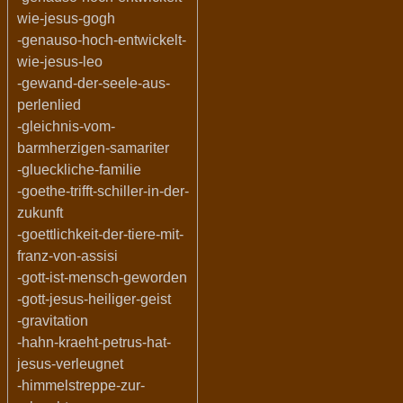
wie-jesus-gogh
-genauso-hoch-entwickelt-
wie-jesus-leo
-gewand-der-seele-aus-
perlenlied
-gleichnis-vom-
barmherzigen-samariter
-glueckliche-familie
-goethe-trifft-schiller-in-der-
zukunft
-goettlichkeit-der-tiere-mit-
franz-von-assisi
-gott-ist-mensch-geworden
-gott-jesus-heiliger-geist
-gravitation
-hahn-kraeht-petrus-hat-
jesus-verleugnet
-himmelstreppe-zur-