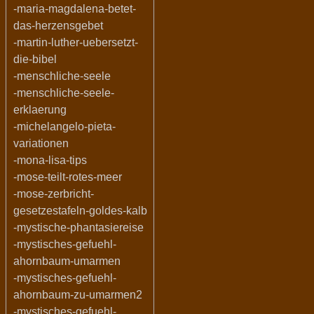
-maria-magdalena-betet-
das-herzensgebet
-martin-luther-uebersetzt-
die-bibel
-menschliche-seele
-menschliche-seele-
erklaerung
-michelangelo-pieta-
variationen
-mona-lisa-tips
-mose-teilt-rotes-meer
-mose-zerbricht-
gesetzestafeln-goldes-kalb
-mystische-phantasiereise
-mystisches-gefuehl-
ahornbaum-umarmen
-mystisches-gefuehl-
ahornbaum-zu-umarmen2
-mystisches-gefuehl-