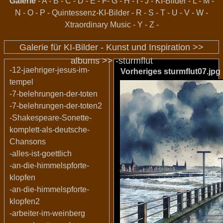
Galerie
-
A
-
B
-
C
-
D
-
E
-
F
-
G
-
H
-
I
-
J
-
KI-Bilder
-
L
-
M
-
N
-
O
-
P
-
Quintessenz-KI-Bilder
-
R
-
S
-
T
-
U
-
V
-
W
-
Xtraordinary Music
-
Y
-
Z
-
Galerie für KI-Bilder - Kunst und Inspiration >>
albums
>>
-sturmflut
-12-jaehriger-jesus-im-
Vorheriges
sturmflut07.jpg
tempel
-7-belehrungen-der-toten
-7-belehrungen-der-toten2
-Shakespeare-Sonette-
komplett-als-deutsche-
Chansons
-alles-ist-goettlich
-an-die-himmelspforte-
klopfen
-an-die-himmelspforte-
klopfen2
-arbeiter-im-weinberg