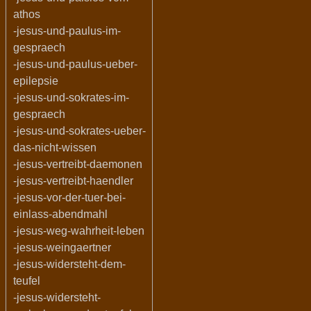
athos
-jesus-und-paulus-im-
gespraech
-jesus-und-paulus-ueber-
epilepsie
-jesus-und-sokrates-im-
gespraech
-jesus-und-sokrates-ueber-
das-nicht-wissen
-jesus-vertreibt-daemonen
-jesus-vertreibt-haendler
-jesus-vor-der-tuer-bei-
einlass-abendmahl
-jesus-weg-wahrheit-leben
-jesus-weingaertner
-jesus-widersteht-dem-
teufel
-jesus-widersteht-