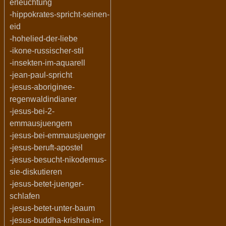
erleuchtung
-hippokrates-spricht-seinen-
eid
-hohelied-der-liebe
-ikone-russischer-stil
-insekten-im-aquarell
-jean-paul-spricht
-jesus-aboriginee-
regenwaldindianer
-jesus-bei-2-
emmausjuengern
-jesus-bei-emmausjuenger
-jesus-beruft-apostel
-jesus-besucht-nikodemus-
sie-diskutieren
-jesus-betet-juenger-
schlafen
-jesus-betet-unter-baum
-jesus-buddha-krishna-im-