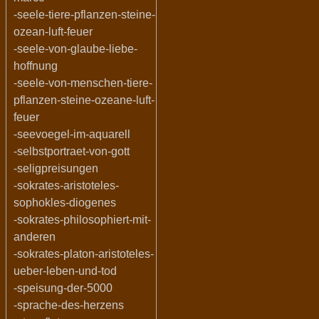
-seele-tiere-pflanzen-steine-
ozean-luft-feuer
-seele-von-glaube-liebe-
hoffnung
-seele-von-menschen-tiere-
pflanzen-steine-ozeane-luft-
feuer
-seevoegel-im-aquarell
-selbstportraet-von-gott
-seligpreisungen
-sokrates-aristoteles-
sophokles-diogenes
-sokrates-philosophiert-mit-
anderen
-sokrates-platon-aristoteles-
ueber-leben-und-tod
-speisung-der-5000
-sprache-des-herzens