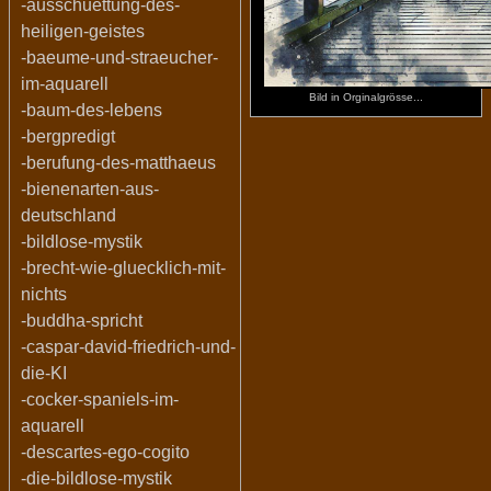
-ausschuettung-des-
heiligen-geistes
-baeume-und-straeucher-
im-aquarell
Bild in Orginalgrösse...
-baum-des-lebens
-bergpredigt
-berufung-des-matthaeus
-bienenarten-aus-
deutschland
-bildlose-mystik
-brecht-wie-gluecklich-mit-
nichts
-buddha-spricht
-caspar-david-friedrich-und-
die-KI
-cocker-spaniels-im-
aquarell
-descartes-ego-cogito
-die-bildlose-mystik