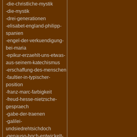
-die-christliche-mystik
-die-mystik
-drei-generationen
-elisabet-england-philipp-
spanien
-engel-der-verkuendigung-
bei-maria
-epikur-erzaehlt-uns-etwas-
aus-seinem-katechismus
-erschaffung-des-menschen
-faultier-in-typischer-
position
-franz-marc-farbigkeit
-freud-hesse-nietzsche-
gespraech
-gabe-der-traenen
-galilei-
undsiedrehtsichdoch
-genauso-hoch-entwickelt-