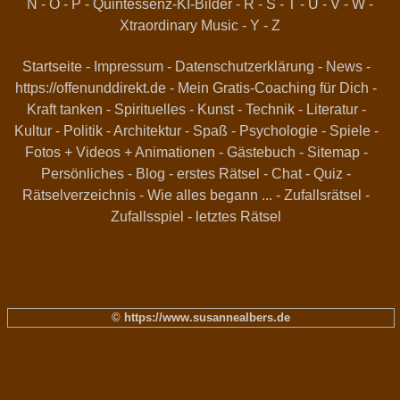
N
-
O
-
P
-
Quintessenz-KI-Bilder
-
R
-
S
-
T
-
U
-
V
-
W
-
Xtraordinary Music
-
Y
-
Z
Startseite
-
Impressum
-
Datenschutzerklärung
-
News
-
https://offenunddirekt.de - Mein Gratis-Coaching für Dich
-
Kraft tanken
-
Spirituelles
-
Kunst
-
Technik
-
Literatur
-
Kultur
-
Politik
-
Architektur
-
Spaß
-
Psychologie
-
Spiele
-
Fotos + Videos + Animationen
-
Gästebuch
-
Sitemap
-
Persönliches
-
Blog
-
erstes Rätsel
-
Chat
-
Quiz
-
Rätselverzeichnis
-
Wie alles begann ...
-
Zufallsrätsel
-
Zufallsspiel
-
letztes Rätsel
© https://www.susannealbers.de