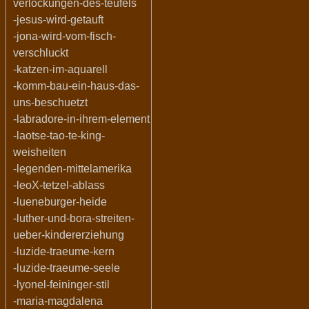
verlockungen-des-teufels
-jesus-wird-getauft
-jona-wird-vom-fisch-
verschluckt
-katzen-im-aquarell
-komm-bau-ein-haus-das-
uns-beschuetzt
-labradore-in-ihrem-element
-laotse-tao-te-king-
weisheiten
-legenden-mittelamerika
-leoX-tetzel-ablass
-lueneburger-heide
-luther-und-bora-streiten-
ueber-kindererziehung
-luzide-traeume-kern
-luzide-traeume-seele
-lyonel-feininger-stil
-maria-magdalena