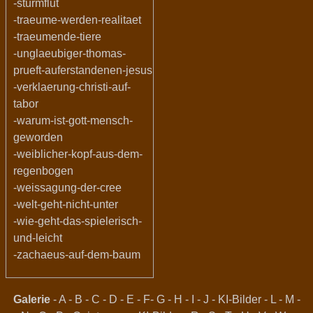
-sturmflut
-traeume-werden-realitaet
-traeumende-tiere
-unglaeubiger-thomas-
prueft-auferstandenen-jesus
-verklaerung-christi-auf-
tabor
-warum-ist-gott-mensch-
geworden
-weiblicher-kopf-aus-dem-
regenbogen
-weissagung-der-cree
-welt-geht-nicht-unter
-wie-geht-das-spielerisch-
und-leicht
-zachaeus-auf-dem-baum
Galerie
-
A
-
B
-
C
-
D
-
E
-
F
-
G
-
H
-
I
-
J
-
KI-Bilder
-
L
-
M
-