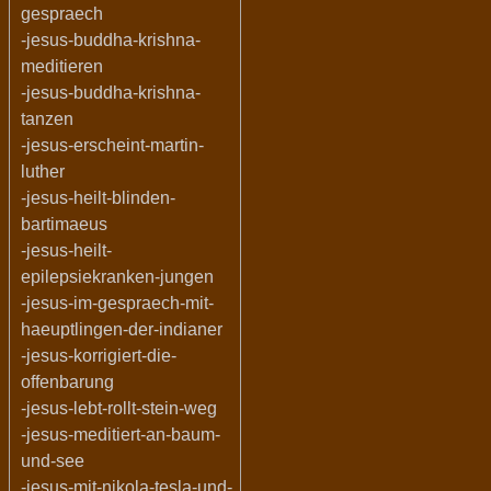
gespraech
-jesus-buddha-krishna-
meditieren
-jesus-buddha-krishna-
tanzen
-jesus-erscheint-martin-
luther
-jesus-heilt-blinden-
bartimaeus
-jesus-heilt-
epilepsiekranken-jungen
-jesus-im-gespraech-mit-
haeuptlingen-der-indianer
-jesus-korrigiert-die-
offenbarung
-jesus-lebt-rollt-stein-weg
-jesus-meditiert-an-baum-
und-see
-jesus-mit-nikola-tesla-und-