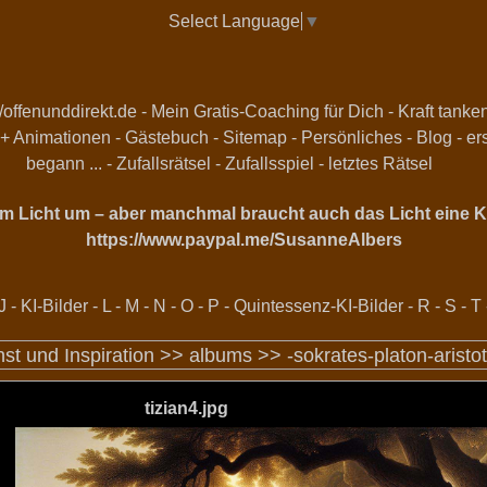
Select Language
▼
//offenunddirekt.de - Mein Gratis-Coaching für Dich
-
Kraft tanke
 + Animationen
-
Gästebuch
-
Sitemap
-
Persönliches
-
Blog
-
er
begann ...
-
Zufallsrätsel
-
Zufallsspiel
-
letztes Rätsel
vom Licht um – aber manchmal braucht auch das Licht eine Ka
https://www.paypal.me/SusanneAlbers
J
-
KI-Bilder
-
L
-
M
-
N
-
O
-
P
-
Quintessenz-KI-Bilder
-
R
-
S
-
T
unst und Inspiration >>
albums
>>
-sokrates-platon-arist
tizian4.jpg