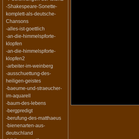
-Shakespeare-Sonette-
komplett-als-deutsche-
Chansons
-alles-ist-goettlich
-an-die-himmelspforte-
klopfen
-an-die-himmelspforte-
klopfen2
-arbeiter-im-weinberg
-ausschuettung-des-
heiligen-geistes
-baeume-und-straeucher-
im-aquarell
-baum-des-lebens
-bergpredigt
-berufung-des-matthaeus
-bienenarten-aus-
deutschland