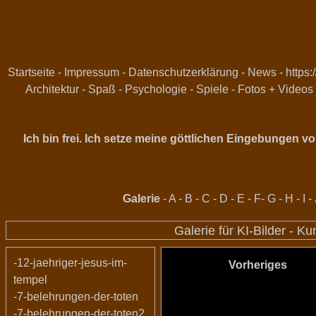
Startseite
-
Impressum
-
Datenschutzerklärung
-
News
-
https:
Architektur
-
Spaß
-
Psychologie
-
Spiele
-
Fotos + Videos
Ich bin frei. Ich setze meine göttlichen Eingebungen 
Galerie
-
A
-
B
-
C
-
D
-
E
-
F
-
G
-
H
-
I
-
Galerie für KI-Bilder - K
-12-jaehriger-jesus-im-
Vorheriges
tempel
-7-belehrungen-der-toten
-7-belehrungen-der-toten2