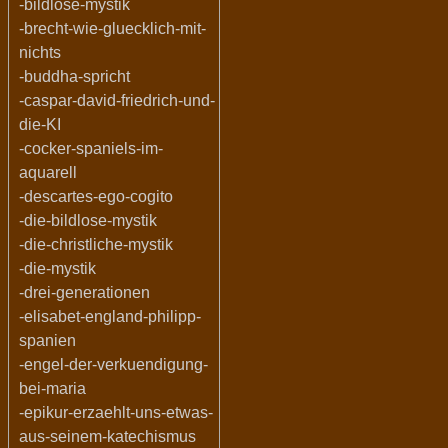
-bildlose-mystik
-brecht-wie-gluecklich-mit-
nichts
-buddha-spricht
-caspar-david-friedrich-und-
die-KI
-cocker-spaniels-im-
aquarell
-descartes-ego-cogito
-die-bildlose-mystik
-die-christliche-mystik
-die-mystik
-drei-generationen
-elisabet-england-philipp-
spanien
-engel-der-verkuendigung-
bei-maria
-epikur-erzaehlt-uns-etwas-
aus-seinem-katechismus