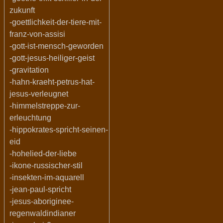
zukunft
-goettlichkeit-der-tiere-mit-
franz-von-assisi
-gott-ist-mensch-geworden
-gott-jesus-heiliger-geist
-gravitation
-hahn-kraeht-petrus-hat-
jesus-verleugnet
-himmelstreppe-zur-
erleuchtung
-hippokrates-spricht-seinen-
eid
-hohelied-der-liebe
-ikone-russischer-stil
-insekten-im-aquarell
-jean-paul-spricht
-jesus-aboriginee-
regenwaldindianer