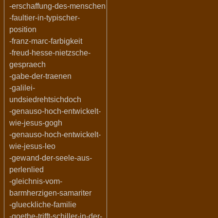
-erschaffung-des-menschen
-faultier-in-typischer-
position
-franz-marc-farbigkeit
-freud-hesse-nietzsche-
gespraech
-gabe-der-traenen
-galilei-
undsiedrehtsichdoch
-genauso-hoch-entwickelt-
wie-jesus-gogh
-genauso-hoch-entwickelt-
wie-jesus-leo
-gewand-der-seele-aus-
perlenlied
-gleichnis-vom-
barmherzigen-samariter
-glueckliche-familie
-goethe-trifft-schiller-in-der-