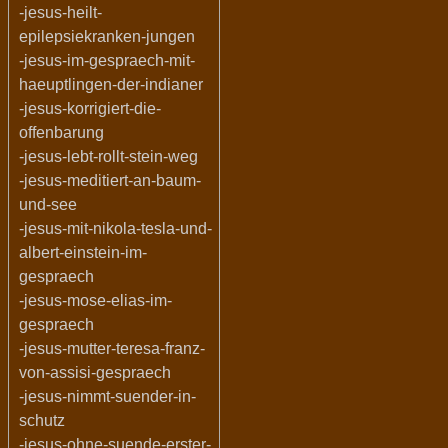
-jesus-heilt-
epilepsiekranken-jungen
-jesus-im-gespraech-mit-
haeuptlingen-der-indianer
-jesus-korrigiert-die-
offenbarung
-jesus-lebt-rollt-stein-weg
-jesus-meditiert-an-baum-
und-see
-jesus-mit-nikola-tesla-und-
albert-einstein-im-
gespraech
-jesus-mose-elias-im-
gespraech
-jesus-mutter-teresa-franz-
von-assisi-gespraech
-jesus-nimmt-suender-in-
schutz
-jesus-ohne-suende-erster-