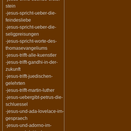
stein
-jesus-spricht-ueber-die-
feindesliebe
-jesus-spricht-ueber-die-
seligpreisungen
-jesus-spricht-worte-des-
thomasevangeliums
-jesus-trifft-alle-kuenstler
-jesus-trifft-gandhi-in-der-
zukunft
-jesus-trifft-juedischen-
gelehrten
-jesus-trifft-martin-luther
-jesus-uebergibt-petrus-die-
schluessel
-jesus-und-ada-lovelace-im-
gespraech
-jesus-und-adorno-im-