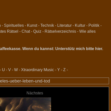
n
-
Spirituelles
-
Kunst
-
Technik
-
Literatur
-
Kultur
-
Politik
-
stes Rätsel
-
Chat
-
Quiz
-
Rätselverzeichnis
-
Wie alles
ffeekasse. Wenn du kannst: Unterstütz mich bitte hier.
-
U
-
V
-
W
-
Xtraordinary Music
-
Y
-
Z
-
oteles-ueber-leben-und-tod
Nächstes