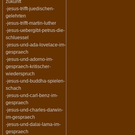
zukunft
-jesus-trifft-juedischen-
gelehrten
-jesus-trifft-martin-luther
-jesus-uebergibt-petrus-die-
schluessel
-jesus-und-ada-lovelace-im-
gespraech
-jesus-und-adorno-im-
gespraech-kritischer-
wiederspruch
-jesus-und-buddha-spielen-
schach
-jesus-und-carl-benz-im-
gespraech
-jesus-und-charles-darwin-
im-gespraech
-jesus-und-dalai-lama-im-
gespraech