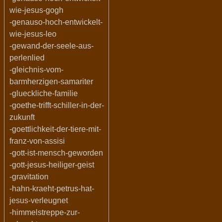
wie-jesus-gogh
-genauso-hoch-entwickelt-
wie-jesus-leo
-gewand-der-seele-aus-
perlenlied
-gleichnis-vom-
barmherzigen-samariter
-glueckliche-familie
-goethe-trifft-schiller-in-der-
zukunft
-goettlichkeit-der-tiere-mit-
franz-von-assisi
-gott-ist-mensch-geworden
-gott-jesus-heiliger-geist
-gravitation
-hahn-kraeht-petrus-hat-
jesus-verleugnet
-himmelstreppe-zur-