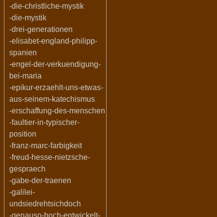
-die-christliche-mystik
-die-mystik
-drei-generationen
-elisabet-england-philipp-
spanien
-engel-der-verkuendigung-
bei-maria
-epikur-erzaehlt-uns-etwas-
aus-seinem-katechismus
-erschaffung-des-menschen
-faultier-in-typischer-
position
-franz-marc-farbigkeit
-freud-hesse-nietzsche-
gespraech
-gabe-der-traenen
-galilei-
undsiedrehtsichdoch
-genauso-hoch-entwickelt-