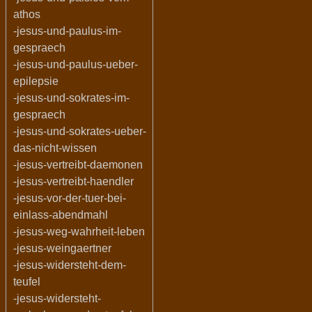
athos
-jesus-und-paulus-im-
gespraech
-jesus-und-paulus-ueber-
epilepsie
-jesus-und-sokrates-im-
gespraech
-jesus-und-sokrates-ueber-
das-nicht-wissen
-jesus-vertreibt-daemonen
-jesus-vertreibt-haendler
-jesus-vor-der-tuer-bei-
einlass-abendmahl
-jesus-weg-wahrheit-leben
-jesus-weingaertner
-jesus-widersteht-dem-
teufel
-jesus-widersteht-