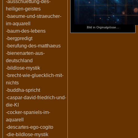
-ausschuettung-des-
heiligen-geistes
-baeume-und-straeucher-
im-aquarell
Bild in Orginalgrösse...
-baum-des-lebens
-bergpredigt
-berufung-des-matthaeus
-bienenarten-aus-
deutschland
-bildlose-mystik
-brecht-wie-gluecklich-mit-
nichts
-buddha-spricht
-caspar-david-friedrich-und-
die-KI
-cocker-spaniels-im-
aquarell
-descartes-ego-cogito
-die-bildlose-mystik