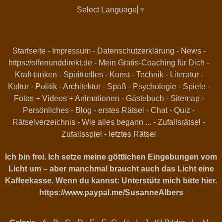
Select Language
▼
Startseite
-
Impressum
-
Datenschutzerklärung
-
News
-
https://offenunddirekt.de - Mein Gratis-Coaching für Dich
-
Kraft tanken
-
Spirituelles
-
Kunst
-
Technik
-
Literatur
-
Kultur
-
Politik
-
Architektur
-
Spaß
-
Psychologie
-
Spiele
-
Fotos + Videos + Animationen
-
Gästebuch
-
Sitemap
-
Persönliches
-
Blog
-
erstes Rätsel
-
Chat
-
Quiz
-
Rätselverzeichnis
-
Wie alles begann ...
-
Zufallsrätsel
-
Zufallsspiel
-
letztes Rätsel
Ich bin frei. Ich setze meine göttlichen Eingebungen vom
Licht um – aber manchmal braucht auch das Licht eine
Kaffeekasse. Wenn du kannst: Unterstütz mich bitte hier.
https://www.paypal.me/SusanneAlbers