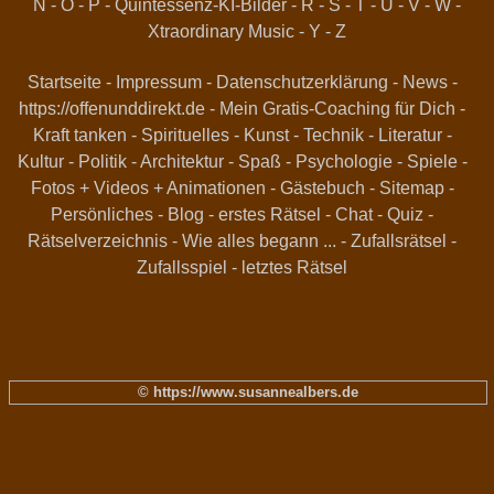
N
-
O
-
P
-
Quintessenz-KI-Bilder
-
R
-
S
-
T
-
U
-
V
-
W
-
Xtraordinary Music
-
Y
-
Z
Startseite
-
Impressum
-
Datenschutzerklärung
-
News
-
https://offenunddirekt.de - Mein Gratis-Coaching für Dich
-
Kraft tanken
-
Spirituelles
-
Kunst
-
Technik
-
Literatur
-
Kultur
-
Politik
-
Architektur
-
Spaß
-
Psychologie
-
Spiele
-
Fotos + Videos + Animationen
-
Gästebuch
-
Sitemap
-
Persönliches
-
Blog
-
erstes Rätsel
-
Chat
-
Quiz
-
Rätselverzeichnis
-
Wie alles begann ...
-
Zufallsrätsel
-
Zufallsspiel
-
letztes Rätsel
© https://www.susannealbers.de