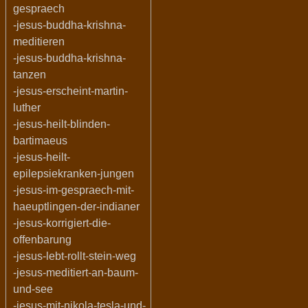
gespraech
-jesus-buddha-krishna-
meditieren
-jesus-buddha-krishna-
tanzen
-jesus-erscheint-martin-
luther
-jesus-heilt-blinden-
bartimaeus
-jesus-heilt-
epilepsiekranken-jungen
-jesus-im-gespraech-mit-
haeuptlingen-der-indianer
-jesus-korrigiert-die-
offenbarung
-jesus-lebt-rollt-stein-weg
-jesus-meditiert-an-baum-
und-see
-jesus-mit-nikola-tesla-und-