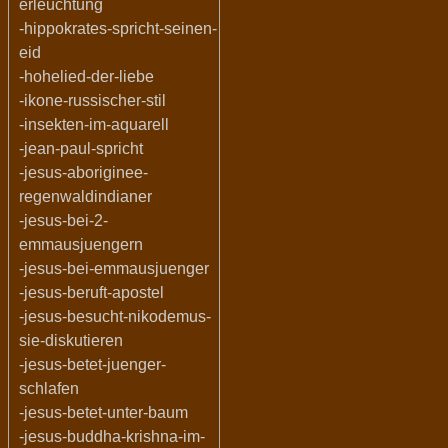
erleuchtung
-hippokrates-spricht-seinen-
eid
-hohelied-der-liebe
-ikone-russischer-stil
-insekten-im-aquarell
-jean-paul-spricht
-jesus-aboriginee-
regenwaldindianer
-jesus-bei-2-
emmausjuengern
-jesus-bei-emmausjuenger
-jesus-beruft-apostel
-jesus-besucht-nikodemus-
sie-diskutieren
-jesus-betet-juenger-
schlafen
-jesus-betet-unter-baum
-jesus-buddha-krishna-im-