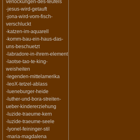
verlockungen-des-teufels
-jesus-wird-getauft
-jona-wird-vom-fisch-
verschluckt
-katzen-im-aquarell
-komm-bau-ein-haus-das-
uns-beschuetzt
-labradore-in-ihrem-element
-laotse-tao-te-king-
weisheiten
-legenden-mittelamerika
-leoX-tetzel-ablass
-lueneburger-heide
-luther-und-bora-streiten-
ueber-kindererziehung
-luzide-traeume-kern
-luzide-traeume-seele
-lyonel-feininger-stil
-maria-magdalena