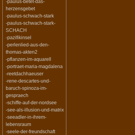
-paulus-betet-das-
herzensgebet
-paulus-schwach-stark
-paulus-schwach-stark-
SCHACH
-pazifikinsel
-perlenlied-aus-den-
thomas-akten2
-pflanzen-im-aquarell
-portraet-maria-magdalena
-reetdachhaeuser
-rene-descartes-und-
baruch-spinoza-im-
gespraech
-schiffe-auf-der-nordsee
-see-als-illusion-und-matrix
-seeadler-in-ihrem-
lebensraum
-seele-der-freundschaft