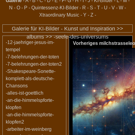
Galerie
-
A
-
B
-
C
-
D
-
E
-
F
-
G
-
H
-
I
-
J
-
KI-Bilder
-
L
-
M
-
N
-
O
-
P
-
Quintessenz-KI-Bilder
-
R
-
S
-
T
-
U
-
V
-
W
-
Xtraordinary Music
-
Y
-
Z
-
Galerie für KI-Bilder - Kunst und Inspiration >>
albums
>>
-seele-des-universums
-12-jaehriger-jesus-im-
Vorheriges
milchstrasseleo
tempel
-7-belehrungen-der-toten
-7-belehrungen-der-toten2
-Shakespeare-Sonette-
komplett-als-deutsche-
Chansons
-alles-ist-goettlich
-an-die-himmelspforte-
klopfen
-an-die-himmelspforte-
klopfen2
-arbeiter-im-weinberg