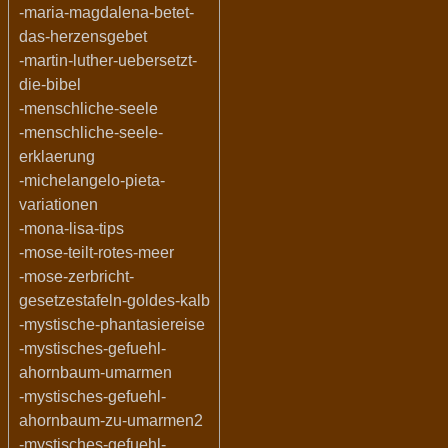
-maria-magdalena-betet-
das-herzensgebet
-martin-luther-uebersetzt-
die-bibel
-menschliche-seele
-menschliche-seele-
erklaerung
-michelangelo-pieta-
variationen
-mona-lisa-tips
-mose-teilt-rotes-meer
-mose-zerbricht-
gesetzestafeln-goldes-kalb
-mystische-phantasiereise
-mystisches-gefuehl-
ahornbaum-umarmen
-mystisches-gefuehl-
ahornbaum-zu-umarmen2
-mystisches-gefuehl-