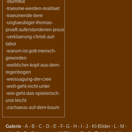
-sturmflut
-traeume-werden-realitaet
-traeumende-tiere
-unglaeubiger-thomas-
prueft-auferstandenen-jesus
-verklaerung-christi-auf-
tabor
-warum-ist-gott-mensch-
geworden
-weiblicher-kopf-aus-dem-
regenbogen
-weissagung-der-cree
-welt-geht-nicht-unter
-wie-geht-das-spielerisch-
und-leicht
-zachaeus-auf-dem-baum
Galerie
-
A
-
B
-
C
-
D
-
E
-
F
-
G
-
H
-
I
-
J
-
KI-Bilder
-
L
-
M
-