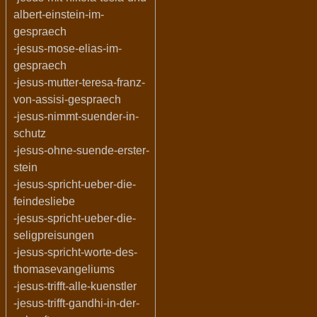
albert-einstein-im-
gespraech
-jesus-mose-elias-im-
gespraech
-jesus-mutter-teresa-franz-
von-assisi-gespraech
-jesus-nimmt-suender-in-
schutz
-jesus-ohne-suende-erster-
stein
-jesus-spricht-ueber-die-
feindesliebe
-jesus-spricht-ueber-die-
seligpreisungen
-jesus-spricht-worte-des-
thomasevangeliums
-jesus-trifft-alle-kuenstler
-jesus-trifft-gandhi-in-der-