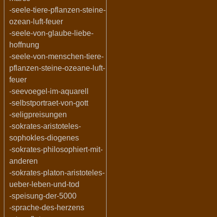
-seele-tiere-pflanzen-steine-
ozean-luft-feuer
-seele-von-glaube-liebe-
hoffnung
-seele-von-menschen-tiere-
pflanzen-steine-ozeane-luft-
feuer
-seevoegel-im-aquarell
-selbstportraet-von-gott
-seligpreisungen
-sokrates-aristoteles-
sophokles-diogenes
-sokrates-philosophiert-mit-
anderen
-sokrates-platon-aristoteles-
ueber-leben-und-tod
-speisung-der-5000
-sprache-des-herzens